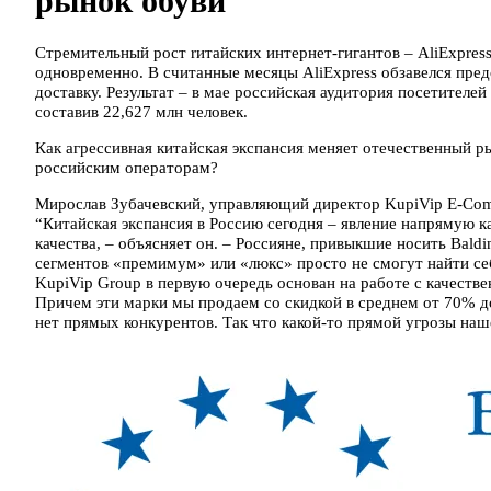
рынок обуви
Стремительный рост rитайских интернет-гигантов – AliExpress
одновременно. В считанные месяцы AliExpress обзавелся пред
доставку. Результат – в мае российская аудитория посетителе
составив 22,627 млн человек.
Как агрессивная китайская экспансия меняет отечественный р
российским операторам?
Мирослав Зубачевский, управляющий директор KupiVip E-Comme
“Китайская экспансия в Россию сегодня – явление напрямую к
качества, – объясняет он. – Россияне, привыкшие носить Baldi
сегментов «премимум» или «люкс» просто не смогут найти себ
KupiVip Group в первую очередь основан на работе с качест
Причем эти марки мы продаем со скидкой в среднем от 70% д
нет прямых конкурентов. Так что какой-то прямой угрозы на