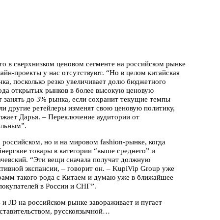
что в сверхнизком ценовом сегменте на российском рынке
лайн-проекты у нас отсутствуют. “Но в целом китайская
нка, посколько резко увеличивает долю бюджетного
хода открытых рынков в более высокую ценовую
ет занять до 3% рынка, если сохранит текущие темпы
д ли другие ретейлеры изменят свою ценовую политику,
лжает Дарья. – Переключение аудитории от
ельным”.
российском, но и на мировом fashion-рынке, когда
йнерские товары в категории “выше среднего” и
ачевский. “Эти вещи сначала получат должную
тивной экспансии, – говорит он. – KupiVip Group уже
рамм такого рода с Китаем и думаю уже в ближайшее
окупателей в России и СНГ”.
 и JD на российском рынке завораживает и пугает
дставительством, русскоязычной…