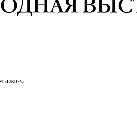
2W5zFJRB7Va