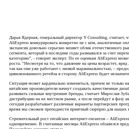
Дарья Ядерная, генеральный директор Y Consulting, считает, 
AliExpress конкурировать конкретно не с кем, аналогичные он
экспансия довольно серьезно меняет облик отечественного ры
сегмента, который в последние годы размывался за счет пере
категорию”, - говорит эксперт. По ее оценкам AliExpress мож
роста. “Несмотря на то, что давление на цены возрастет, вря
так как они уже работают с низкой маржинальностью, – продо
цивилизованного ретейла в сторону AliExpress будет незначит
Ситуация может кардинально измениться, причем не только на 
китайские производители начнут создавать качественные диза
развивать сильные внутренние бренды, считает Мирослав Зуб
дистрибуцию на их местном рынке, а после перейдут в фазу ак
сегодня разрабатывает различные варианты партнерских прог
время мы сможем преподнести приятный сюрприз для наших п
Стремительный рост rитайских интернет-гигантов – AliExpress
одновременно. В считанные месяцы AliExpress обзавелся пре
Пожалуйста оцените статью