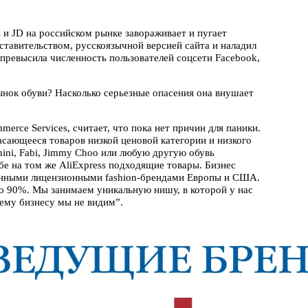
 и JD на российском рынке завораживает и пугает
ставительством, русскоязычной версией сайта и наладил
й превысила численность пользователей соцсети Facebook,
ынок обуви? Насколько серьезные опасения она внушает
rce Services, считает, что пока нет причин для паники.
асающееся товаров низкой ценовой категории и низкого
nini, Fabi, Jimmy Choo или любую другую обувь
е на том же AliExpress подходящие товары. Бизнес
венными лицензионными fashion-брендами Европы и США.
о 90%. Мы занимаем уникальную нишу, в которой у нас
шему бизнесу мы не видим”.