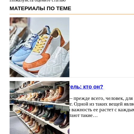
МАТЕРИАЛЫ ПО ТЕМЕ
Современный покупатель: кто он?
Современный покупатель — прежде всего, человек, для
вещи поважнее, чем шопинг. Одной из таких вещей являе
ценность самая значимая, и важность ее растет с кажды
большее значение приобретают такие…
02.11.2013
23791