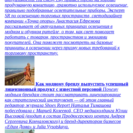
продуманную концепцию, грамотно используемое освещение,
правильно подобранные осветительные приборы. Эксперт
SR по освещению торговых пространств, светодизайнер
компании «Точка опоры» Анастасия Ефремова
рассказывает об актуальных принципах освещения в
модном и обувном ритейле, о том, как свет помогает
работать с товаром, пространством и эмоциями
покупателей. Она поможет посмотреть на базовые
принципы в освещении через призму новых требований к
торговому пространству.
Как модному бренду выпустить успешный
лицензионный продукт с известной персоной
Почему
модным брендам стоит рассматривать лицензирование
как стратегический инструмент — об этом главный
редактор журнала Shoes Report Наталья Тимашова
побеседовала с Марией Козеевой, СЕО медиахолдинга Юлии
Высоцкой (входит в состав Продюсерского центра Андрея
Сергеевича Кончаловского) и бренд-директором бизнесов
«Едим Дома» и Julia Vysotskaya.