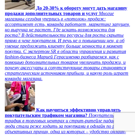
До 20-30% к обороту могут дать магазину
продажи дополнительных товаров и услуг
Многие
магазины сегодня уперлись в «потолок» продаж:
ассортимент есть, команда работает, маркетинг запущен,
но выручка не растет. Где искать возможности для
роста? В действительности ресурсы для роста скрыты
прямо в чеке покупателя. И речь не о повышении цен, а об
умение предложить клиенту больше ценности в момент
покупки. С экспертом SR в области управления и развития
fashion-бизнеса Марией Герасименко разбираемся, как с
помощью дополнительных товаров увеличить продажи, и
почему аксессуары и сопутствующие товары становятся
стратегическим источником прибыли, и какую роль играет
команда магазина.
Как научиться эффективно управлять
покупательским трафиком магазина?
Покупательский
трафик в торговых центрах и стрит-ритейле падает,
люди стали реже ходить за покупками в офлайн по ряду
объективных причин, одна из которых – удобство онлайн-