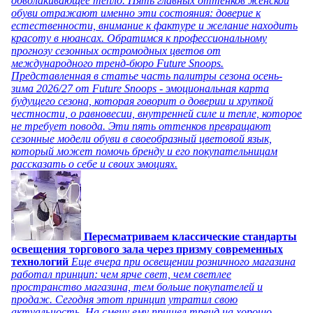
обволакивающее тепло. Пять главных оттенков женской
обуви отражают именно эти состояния: доверие к
естественности, внимание к фактуре и желание находить
красоту в нюансах. Обратимся к профессиональному
прогнозу сезонных остромодных цветов от
международного тренд-бюро Future Snoops.
Представленная в статье часть палитры сезона осень-
зима 2026/27 от Future Snoops - эмоциональная карта
будущего сезона, которая говорит о доверии и хрупкой
честности, о равновесии, внутренней силе и тепле, которое
не требует повода. Эти пять оттенков превращают
сезонные модели обуви в своеобразный цветовой язык,
который может помочь бренду и его покупательницам
рассказать о себе и своих эмоциях.
Пересматриваем классические стандарты
освещения торгового зала через призму современных
технологий
Еще вчера при освещении розничного магазина
работал принцип: чем ярче свет, чем светлее
пространство магазина, тем больше покупателей и
продаж. Сегодня этот принцип утратил свою
актуальность. На смену ему пришел тренд на хорошо