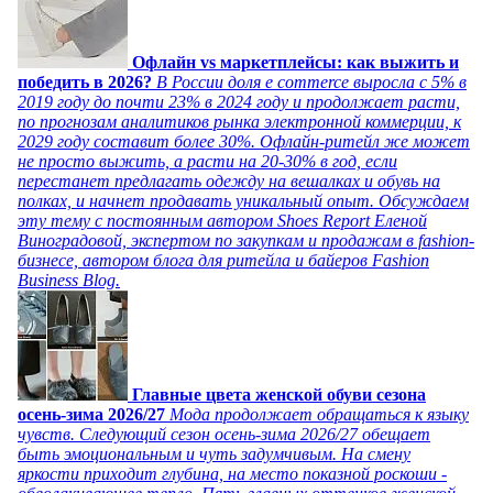
Офлайн vs маркетплейсы: как выжить и
победить в 2026?
В России доля e commerce выросла с 5% в
2019 году до почти 23% в 2024 году и продолжает расти,
по прогнозам аналитиков рынка электронной коммерции, к
2029 году составит более 30%. Офлайн-ритейл же может
не просто выжить, а расти на 20-30% в год, если
перестанет предлагать одежду на вешалках и обувь на
полках, и начнет продавать уникальный опыт. Обсуждаем
эту тему с постоянным автором Shoes Report Еленой
Виноградовой, экспертом по закупкам и продажам в fashion-
бизнесе, автором блога для ритейла и байеров Fashion
Business Blog.
Главные цвета женской обуви сезона
осень-зима 2026/27
Мода продолжает обращаться к языку
чувств. Следующий сезон осень-зима 2026/27 обещает
быть эмоциональным и чуть задумчивым. На смену
яркости приходит глубина, на место показной роскоши -