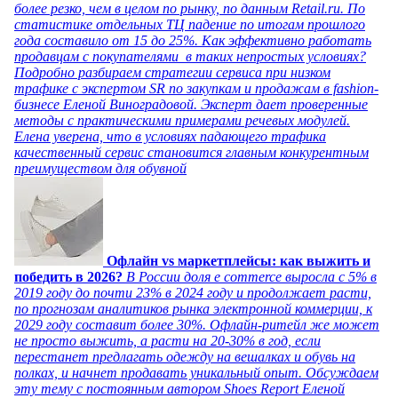
более резко, чем в целом по рынку, по данным Retail.ru. По
статистике отдельных ТЦ падение по итогам прошлого
года составило от 15 до 25%. Как эффективно работать
продавцам с покупателями в таких непростых условиях?
Подробно разбираем стратегии сервиса при низком
трафике с экспертом SR по закупкам и продажам в fashion-
бизнесе Еленой Виноградовой. Эксперт дает проверенные
методы с практическими примерами речевых модулей.
Елена уверена, что в условиях падающего трафика
качественный сервис становится главным конкурентным
преимуществом для обувной
Офлайн vs маркетплейсы: как выжить и
победить в 2026?
В России доля e commerce выросла с 5% в
2019 году до почти 23% в 2024 году и продолжает расти,
по прогнозам аналитиков рынка электронной коммерции, к
2029 году составит более 30%. Офлайн-ритейл же может
не просто выжить, а расти на 20-30% в год, если
перестанет предлагать одежду на вешалках и обувь на
полках, и начнет продавать уникальный опыт. Обсуждаем
эту тему с постоянным автором Shoes Report Еленой