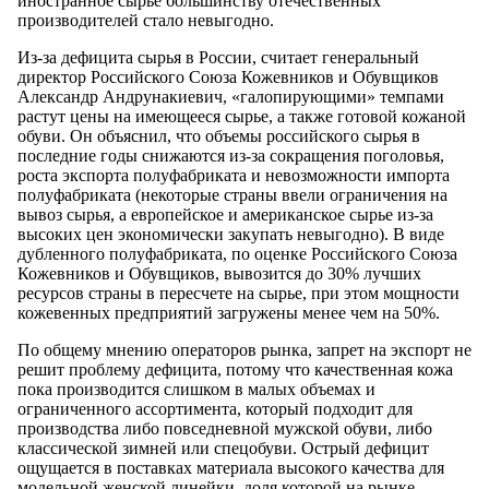
иностранное сырье большинству отечественных
производителей стало невыгодно.
Из-за дефицита сырья в России, считает генеральный
директор Российского Союза Кожевников и Обувщиков
Александр Андрунакиевич, «галопирующими» темпами
растут цены на имеющееся сырье, а также готовой кожаной
обуви. Он объяснил, что объемы российского сырья в
последние годы снижаются из-за сокращения поголовья,
роста экспорта полуфабриката и невозможности импорта
полуфабриката (некоторые страны ввели ограничения на
вывоз сырья, а европейское и американское сырье из-за
высоких цен экономически закупать невыгодно). В виде
дубленного полуфабриката, по оценке Российского Союза
Кожевников и Обувщиков, вывозится до 30% лучших
ресурсов страны в пересчете на сырье, при этом мощности
кожевенных предприятий загружены менее чем на 50%.
По общему мнению операторов рынка, запрет на экспорт не
решит проблему дефицита, потому что качественная кожа
пока производится слишком в малых объемах и
ограниченного ассортимента, который подходит для
производства либо повседневной мужской обуви, либо
классической зимней или спецобуви. Острый дефицит
ощущается в поставках материала высокого качества для
модельной женской линейки, доля которой на рынке