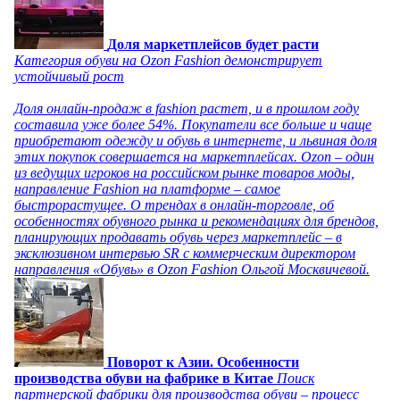
Доля маркетплейсов будет расти
Категория обуви на Ozon Fashion демонстрирует
устойчивый рост
Доля онлайн-продаж в fashion растет, и в прошлом году
составила уже более 54%. Покупатели все больше и чаще
приобретают одежду и обувь в интернете, и львиная доля
этих покупок совершается на маркетплейсах. Ozon – один
из ведущих игроков на российском рынке товаров моды,
направление Fashion на платформе – самое
быстрорастущее. О трендах в онлайн-торговле, об
особенностях обувного рынка и рекомендациях для брендов,
планирующих продавать обувь через маркетплейс – в
эксклюзивном интервью SR с коммерческим директором
направления «Обувь» в Ozon Fashion Ольгой Москвичевой.
Поворот к Азии. Особенности
производства обуви на фабрике в Китае
Поиск
партнерской фабрики для производства обуви – процесс