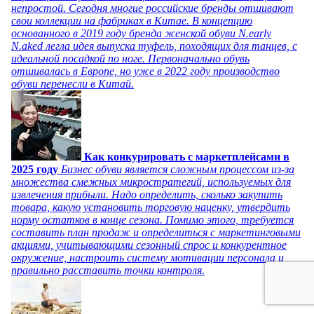
непростой. Сегодня многие российские бренды отшивают
свои коллекции на фабриках в Китае. В концепцию
основанного в 2019 году бренда женской обуви N.early
N.aked легла идея выпуска туфель, походящих для танцев, с
идеальной посадкой по ноге. Первоначально обувь
отшивалась в Европе, но уже в 2022 году производство
обуви перенесли в Китай.
Как конкурировать с маркетплейсами в
2025 году
Бизнес обуви является сложным процессом из-за
множества смежных микростратегий, используемых для
извлечения прибыли. Надо определить, сколько закупить
товара, какую установить торговую наценку, утвердить
норму остатков в конце сезона. Помимо этого, требуется
составить план продаж и определиться с маркетинговыми
акциями, учитывающими сезонный спрос и конкурентное
окружение, настроить систему мотивации персонала и
правильно расставить точки контроля.