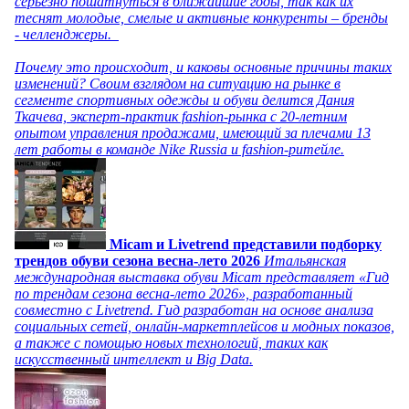
серьезно пошатнуться в ближайшие годы, так как их
теснят молодые, смелые и активные конкуренты – бренды
- челленджеры.
Почему это происходит, и каковы основные причины таких
изменений? Своим взглядом на ситуацию на рынке в
сегменте спортивных одежды и обуви делится Дания
Ткачева, эксперт-практик fashion-рынка с 20-летним
опытом управления продажами, имеющий за плечами 13
лет работы в команде Nike Russia и fashion-ритейле.
Micam и Livetrend представили подборку
трендов обуви сезона весна-лето 2026
Итальянская
международная выставка обуви Micam представляет «Гид
по трендам сезона весна-лето 2026», разработанный
совместно с Livetrend. Гид разработан на основе анализа
социальных сетей, онлайн-маркетплейсов и модных показов,
а также с помощью новых технологий, таких как
искусственный интеллект и Big Data.