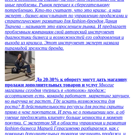
иные проблемы. Рынок перешел к сберегательному
потреблению. Кто-то считает, что это кризис, а наш
эксперт - бизнес-консультант по управлению продажами и
стратегическому развитию для fashion-брендов Дания
Ткачева – называет это взрослением рынка. И предлагает
проблемным компаниям свой авторский инструмент
диагностики бизнеса и возможностей его оздоровления и
выхода из кризиса. Этот инструмент эксперт назвала
пирамидой зрелости бренда.
До 20-30% к обороту могут дать магазину
продажи дополнительных товаров и услуг
Многие
магазины сегодня уперлись в «потолок» продаж:
ассортимент есть, команда работает, маркетинг запущен,
но выручка не растет. Где искать возможности для
роста? В действительности ресурсы для роста скрыты
прямо в чеке покупателя. И речь не о повышении цен, а об
умение предложить клиенту больше ценности в момент
покупки. С экспертом SR в области управления и развития
fashion-бизнеса Марией Герасименко разбираемся, как с
помощью дополнительных товаров увеличить продажи, и