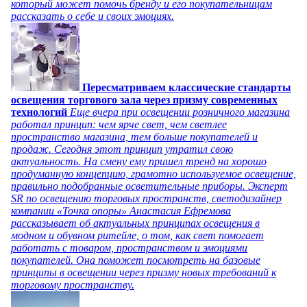
который может помочь бренду и его покупательницам
рассказать о себе и своих эмоциях.
Пересматриваем классические стандарты
освещения торгового зала через призму современных
технологий
Еще вчера при освещении розничного магазина
работал принцип: чем ярче свет, чем светлее
пространство магазина, тем больше покупателей и
продаж. Сегодня этот принцип утратил свою
актуальность. На смену ему пришел тренд на хорошо
продуманную концепцию, грамотно используемое освещение,
правильно подобранные осветительные приборы. Эксперт
SR по освещению торговых пространств, светодизайнер
компании «Точка опоры» Анастасия Ефремова
рассказывает об актуальных принципах освещения в
модном и обувном ритейле, о том, как свет помогает
работать с товаром, пространством и эмоциями
покупателей. Она поможет посмотреть на базовые
принципы в освещении через призму новых требований к
торговому пространству.