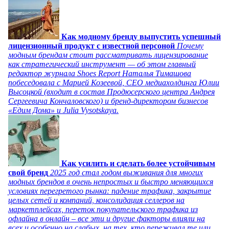
Как модному бренду выпустить успешный
лицензионный продукт с известной персоной
Почему
модным брендам стоит рассматривать лицензирование
как стратегический инструмент — об этом главный
редактор журнала Shoes Report Наталья Тимашова
побеседовала с Марией Козеевой, СЕО медиахолдинга Юлии
Высоцкой (входит в состав Продюсерского центра Андрея
Сергеевича Кончаловского) и бренд-директором бизнесов
«Едим Дома» и Julia Vysotskaya.
Как усилить и сделать более устойчивым
свой бренд
2025 год стал годом выживания для многих
модных брендов в очень непростых и быстро меняющихся
условиях перегретого рынка: падение трафика, закрытие
целых сетей и компаний, консолидация селлеров на
маркетплейсах, переток покупательского трафика из
офлайна в онлайн – все эти и другие факторы влияли на
всех и особенно на слабых, на тех, кто переживал те или