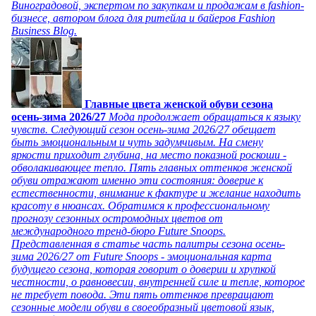
Виноградовой, экспертом по закупкам и продажам в fashion-
бизнесе, автором блога для ритейла и байеров Fashion
Business Blog.
Главные цвета женской обуви сезона
осень-зима 2026/27
Мода продолжает обращаться к языку
чувств. Следующий сезон осень-зима 2026/27 обещает
быть эмоциональным и чуть задумчивым. На смену
яркости приходит глубина, на место показной роскоши -
обволакивающее тепло. Пять главных оттенков женской
обуви отражают именно эти состояния: доверие к
естественности, внимание к фактуре и желание находить
красоту в нюансах. Обратимся к профессиональному
прогнозу сезонных остромодных цветов от
международного тренд-бюро Future Snoops.
Представленная в статье часть палитры сезона осень-
зима 2026/27 от Future Snoops - эмоциональная карта
будущего сезона, которая говорит о доверии и хрупкой
честности, о равновесии, внутренней силе и тепле, которое
не требует повода. Эти пять оттенков превращают
сезонные модели обуви в своеобразный цветовой язык,