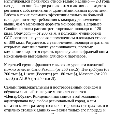
мультибрендов появилось относительно недавно — 2-3 года
назад, — но они быстро развиваются и активно выходят в
регионы с собственными и франчайзинговыми проектами.
Работа в таких форматах эффективна только на большой
площади, поэтому требования к квадратуре помещения
выше, чем у магазинов формата монобренда. Например,
Comforto готовы рассмотреть торговые площади от 120
кв.м, Obuv.com — от 200 кв.м, а польский мультибренд
ССС согласен на условия с помещением площадью строго
от 300 кв.м. Разумеется, с увеличением площади затраты на
открытие магазина также увеличиваются, поэтому
компании стараются сделать прочие условия франчайзинга
максимально выгодными для своих партнеров.
К третьей группе франшиз с высоким уровнем вложений
можно отнести Carlo Pazolini (от 250 тыс.$), ЦентрОбувь (от
200 тыс.$), Lisette (Россита) (от 180 тыс.$), Mascotte (от 200
тыс.$) и ALBA (от 250 тыс.$).
Самым привлекательным и востребованным брендом в
обувном франчайзинге уже много лет остается
«ЦентрОбувь»
. Концепция магазинов этой компании
адаптирована под любой региональный город, а сам
магазин может размещаться как в торговых центрах так и в
отдельно стоящих зданиях — важна только его площадь и