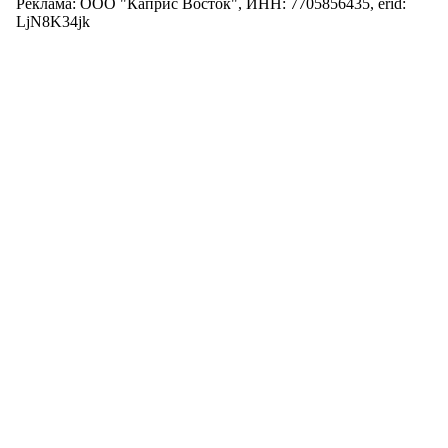
Реклама: ООО "Каприс Восток", ИНН: 7705856435, erid:
LjN8K34jk