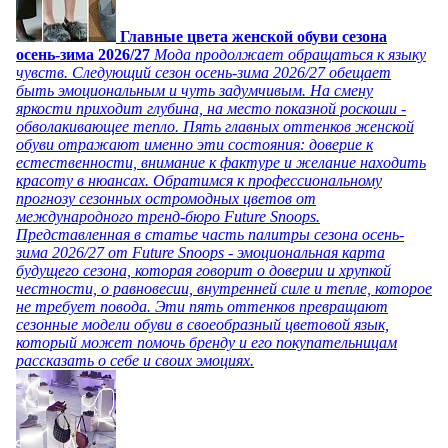
Главные цвета женской обуви сезона
осень-зима 2026/27
Мода продолжает обращаться к языку
чувств. Следующий сезон осень-зима 2026/27 обещает
быть эмоциональным и чуть задумчивым. На смену
яркости приходит глубина, на место показной роскоши -
обволакивающее тепло. Пять главных оттенков женской
обуви отражают именно эти состояния: доверие к
естественности, внимание к фактуре и желание находить
красоту в нюансах. Обратимся к профессиональному
прогнозу сезонных остромодных цветов от
международного тренд-бюро Future Snoops.
Представленная в статье часть палитры сезона осень-
зима 2026/27 от Future Snoops - эмоциональная карта
будущего сезона, которая говорит о доверии и хрупкой
честности, о равновесии, внутренней силе и тепле, которое
не требует повода. Эти пять оттенков превращают
сезонные модели обуви в своеобразный цветовой язык,
который может помочь бренду и его покупательницам
рассказать о себе и своих эмоциях.