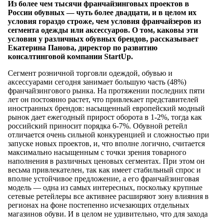
Из более чем тысячи франчайзинговых проектов в
России обувных — чуть более двадцати, и в целом их
условия гораздо строже, чем условия франчайзеров из
сегмента одежды или аксессуаров. О том, каковы эти
условия у различных обувных брендов, рассказывает
Екатерина Панова, директор по развитию
консалтинговой компании StartUp.
Сегмент розничной торговли одеждой, обувью и
аксессуарами сегодня занимает большую часть (48%)
франчайзингового рынка. На протяжении последних пяти
лет он постоянно растет, что привлекает представителей
иностранных брендов: насыщенный европейский модный
рынок дает ежегодный прирост оборота в 1-2%, тогда как
российский приносит порядка 6-7%. Обувной ретейл
отличается очень сильной конкуренцией и сложностью при
запуске новых проектов, и, что вполне логично, считается
максимально насыщенным с точки зрения товарного
наполнения в различных ценовых сегментах. При этом он
весьма привлекателен, так как имеет стабильный спрос и
вполне устойчивое предложение, а его франчайзинговая
модель — одна из самых интересных, поскольку крупные
сетевые ретейлеры все активнее расширяют зону влияния в
регионах на фоне постепенно исчезающих отдельных
магазинов обуви. И в целом не удивительно, что для захода