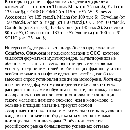
Ко второй группе — франшиза со средним уровнем
вложений — относятся Thomas Munz (от 75 тыс.$), Evita (от
135 тыс.$), CORSOCOMO (от 115 тыс.$), W2 Shoes &
Accessories (от 135 тыс.$), Milana (от 100 тыс.$), Tervolina (от
150 тыс.$), Antonio Biaggi (от 150 тыс.$), ССС (от 100 тыс.$),
Comforto (от 85 тыс.$), Paolo Conte (от 135 тыс.$), Zenden (от
80 тыс.$), Obuv.com (от 135 тыс.$), Эконика (от 100 тыс.$),
SOHO (от 135 тыс.$).
Интересно будет рассказать подробнее о предложениях
Comforto, Obuv.com
и польском магазине
CCC
, которые
являются форматами мультибрендов. Мультибрендовые
обувные магазины на сегодняшний день имеют явный
успех у предпринимателей, выбирающих франшизу, и это
особенно заметно на фоне одежного ретейла, где более
высокий спрос установлен все же на монобренд. Хотя еще
пять лет назад формат мультибренда не был достаточно
распространен даже в обувном сегменте, поскольку создать
и сохранить правильное позиционирование концепции
такого магазина намного сложнее, чем в мономарке, а
большие площади магазина требуют особой
ассортиментной политики и максимально гибких условий
входа в сеть, иначе они будут казаться неподъемными
потенциальным инвесторам. В обувном сегменте
российского рынка большинство успешных сетевых