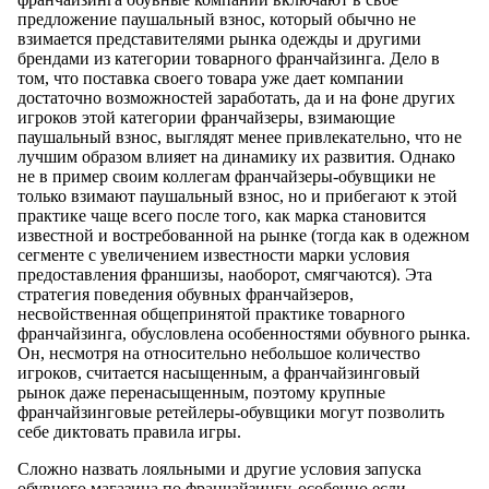
предложение паушальный взнос, который обычно не
взимается представителями рынка одежды и другими
брендами из категории товарного франчайзинга. Дело в
том, что поставка своего товара уже дает компании
достаточно возможностей заработать, да и на фоне других
игроков этой категории франчайзеры, взимающие
паушальный взнос, выглядят менее привлекательно, что не
лучшим образом влияет на динамику их развития. Однако
не в пример своим коллегам франчайзеры-обувщики не
только взимают паушальный взнос, но и прибегают к этой
практике чаще всего после того, как марка становится
известной и востребованной на рынке (тогда как в одежном
сегменте с увеличением известности марки условия
предоставления франшизы, наоборот, смягчаются). Эта
стратегия поведения обувных франчайзеров,
несвойственная общепринятой практике товарного
франчайзинга, обусловлена особенностями обувного рынка.
Он, несмотря на относительно небольшое количество
игроков, считается насыщенным, а франчайзинговый
рынок даже перенасыщенным, поэтому крупные
франчайзинговые ретейлеры-обувщики могут позволить
себе диктовать правила игры.
Сложно назвать лояльными и другие условия запуска
обувного магазина по франчайзингу, особенно если