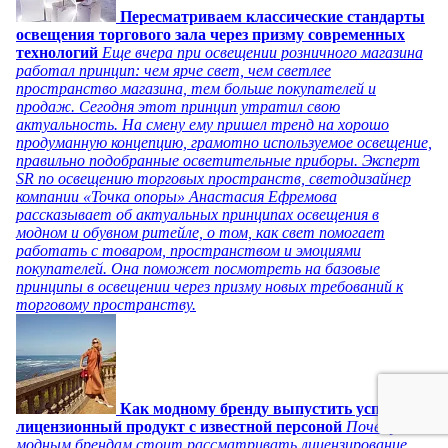
Пересматриваем классические стандарты
освещения торгового зала через призму современных
технологий
Еще вчера при освещении розничного магазина
работал принцип: чем ярче свет, чем светлее
пространство магазина, тем больше покупателей и
продаж. Сегодня этот принцип утратил свою
актуальность. На смену ему пришел тренд на хорошо
продуманную концепцию, грамотно используемое освещение,
правильно подобранные осветительные приборы. Эксперт
SR по освещению торговых пространств, светодизайнер
компании «Точка опоры» Анастасия Ефремова
рассказывает об актуальных принципах освещения в
модном и обувном ритейле, о том, как свет помогает
работать с товаром, пространством и эмоциями
покупателей. Она поможет посмотреть на базовые
принципы в освещении через призму новых требований к
торговому пространству.
Как модному бренду выпустить успешный
лицензионный продукт с известной персоной
Почему
модным брендам стоит рассматривать лицензирование