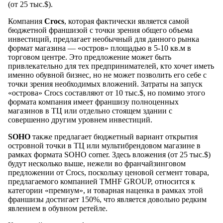
(от 25 тыс.$).
Компания
Crocs
, которая фактически является самой
бюджетной франшизой с точки зрения общего объема
инвестиций, предлагает необычный для данного рынка
формат магазина — «остров» площадью в 5-10 кв.м в
торговом центре. Это предложение может быть
привлекательно для тех предпринимателей, кто хочет иметь
именно обувной бизнес, но не может позволить его себе с
точки зрения необходимых вложений. Затраты на запуск
«острова» Crocs составляют от 10 тыс.$, но помимо этого
формата компания имеет франшизу полноценных
магазинов в ТЦ или отдельно стоящем здании с
совершенно другим уровнем инвестиций.
SOHO
также предлагает бюджетный вариант открытия
островной точки в ТЦ или мультибрендовом магазине в
рамках формата SOHO corner. Здесь вложения (от 25 тыс.$)
будут несколько выше, нежели во франчайзинговом
предложении от Crocs, поскольку ценовой сегмент товара,
предлагаемого компанией TMHF GROUP, относится к
категории «премиум», и товарная наценка в рамках этой
франшизы достигает 150%, что является довольно редким
явлением в обувном ретейле.