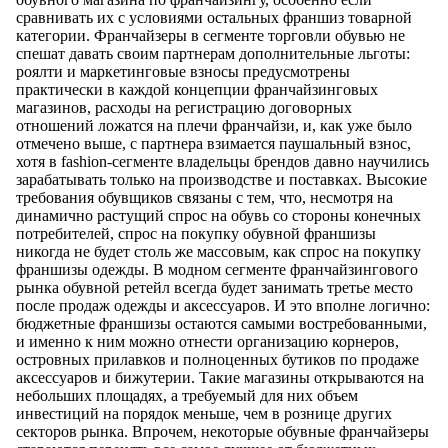
сравнивать их с условиями остальных франшиз товарной
категории. Франчайзеры в сегменте торговли обувью не
спешат давать своим партнерам дополнительные льготы:
роялти и маркетинговые взносы предусмотрены
практически в каждой концепции франчайзинговых
магазинов, расходы на регистрацию договорных
отношений ложатся на плечи франчайзи, и, как уже было
отмечено выше, с партнера взимается паушальный взнос,
хотя в fashion-сегменте владельцы брендов давно научились
зарабатывать только на производстве и поставках. Высокие
требования обувщиков связаны с тем, что, несмотря на
динамично растущий спрос на обувь со стороны конечных
потребителей, спрос на покупку обувной франшизы
никогда не будет столь же массовым, как спрос на покупку
франшизы одежды. В модном сегменте франчайзингового
рынка обувной ретейл всегда будет занимать третье место
после продаж одежды и аксессуаров. И это вполне логично:
бюджетные франшизы остаются самыми востребованными,
и именно к ним можно отнести организацию корнеров,
островных прилавков и полноценных бутиков по продаже
аксессуаров и бижутерии. Такие магазины открываются на
небольших площадях, а требуемый для них объем
инвестиций на порядок меньше, чем в рознице других
секторов рынка. Впрочем, некоторые обувные франчайзеры