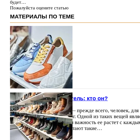
будет…
Пожалуйста оцените статью
МАТЕРИАЛЫ ПО ТЕМЕ
Современный покупатель: кто он?
Современный покупатель — прежде всего, человек, для
вещи поважнее, чем шопинг. Одной из таких вещей являе
ценность самая значимая, и важность ее растет с кажды
большее значение приобретают такие…
02.11.2013
23791