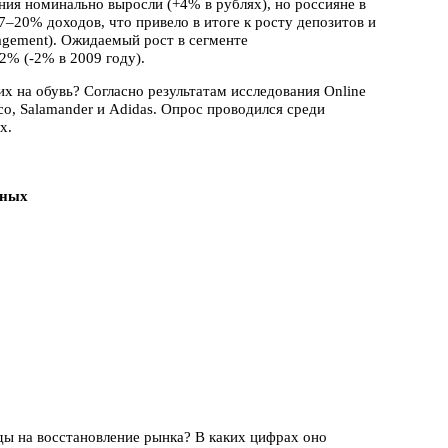
ния номинально выросли (+4% в рублях), но россияне в
7–20% доходов, что привело в итоге к росту депозитов и
nagement). Ожидаемый рост в сегменте
2% (-2% в 2009 году).
х на обувь? Согласно результатам исследования Online
cco, Salamander и Adidas. Опрос проводился среди
х.
нных
ды на восстановление рынка? В каких цифрах оно