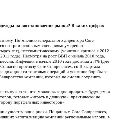
надежды на восстановление рынка? В каких цифрах
азному. По мнению генерального директора Core
ься по трем основным сценариям: умеренно-
тырех лет), пессимистическому (усиление кризиса к 2012
 2011 года). Несмотря на рост ВВП с начала 2010 года,
цессии. Инфляция в начале 2010 года достигла 2,4% (для
 Согласно прогнозу Core Competences, со II квартала
е доходности торговых операций и усиление борьбы за
Банкротство компаний, которые не смогли сохранить
пать нужно то, что можно выгодно продать в будущем, а
сторов, готовых «играть в длинную», практически не
торону портфельных инвесторов».
ли существующие риски. По данным Core Competences,
нивших капитализацию компаний региональные игроки, в