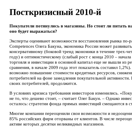
Посткризисный 2010-й
Покупатели потянулись в магазины. Но стоит ли питать 
оно будет выражаться?
Эксперты оценивают возможности восстановления рынка по-р
Competences Олега Бакуна, экономика России может развиват
консервативному (боковой тренд экономики в течение трех-че
году) и оптимистическому (слабый рост с конца 2010 – начала
торговля и инвестиции в основной капитал еще не вышли из ре
сравнения, в начале 2009 года этот показатель составил 1,2%).
возможно повышение стоимости кредитных ресурсов, снижени
потребителей на фоне замедления покупательной активности. 
своих потребителей, продолжится.
В условиях кризиса требования инвесторов изменились. «Поку
не то, что дешево стоит, – считает Олег Бакун. – Однако инве
осталось: стратегии фонда прямых инвестиций смещаются в с
Многие компании переоценили свои возможности и недооцени
85% российских фирм оторваны от клиентов. В числе переоце
активе которых десятки неликвидных магазинов.