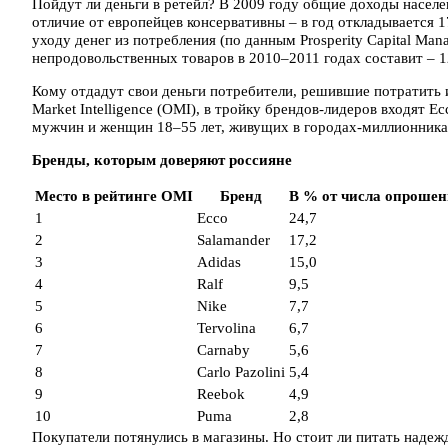
Пойдут ли деньги в ретейл? В 2009 году общие доходы населе
отличие от европейцев консервативны – в год откладывается 1
уходу денег из потребления (по данным Prosperity Capital Ma
непродовольственных товаров в 2010–2011 годах составит – 1
Кому отдадут свои деньги потребители, решившие потратить и
Market Intelligence (OMI), в тройку брендов-лидеров входят E
мужчин и женщин 18–55 лет, живущих в городах-миллионника
Бренды, которым доверяют россияне
Место в рейтинге OMI
Бренд
В % от числа опроше
1
Ecco
24,7
2
Salamander
17,2
3
Adidas
15,0
4
Ralf
9,5
5
Nike
7,7
6
Tervolina
6,7
7
Carnaby
5,6
8
Carlo Pazolini
5,4
9
Reebok
4,9
10
Puma
2,8
Покупатели потянулись в магазины. Но стоит ли питать надеж