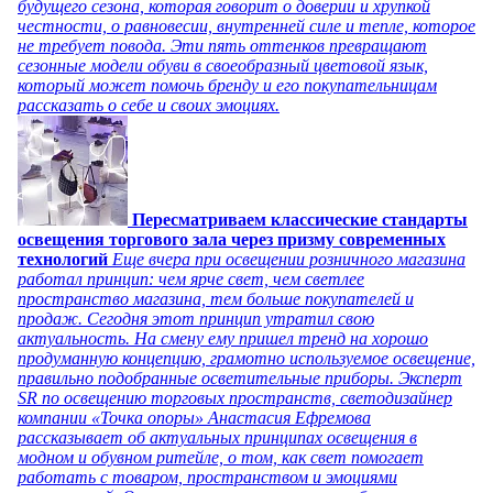
будущего сезона, которая говорит о доверии и хрупкой
честности, о равновесии, внутренней силе и тепле, которое
не требует повода. Эти пять оттенков превращают
сезонные модели обуви в своеобразный цветовой язык,
который может помочь бренду и его покупательницам
рассказать о себе и своих эмоциях.
Пересматриваем классические стандарты
освещения торгового зала через призму современных
технологий
Еще вчера при освещении розничного магазина
работал принцип: чем ярче свет, чем светлее
пространство магазина, тем больше покупателей и
продаж. Сегодня этот принцип утратил свою
актуальность. На смену ему пришел тренд на хорошо
продуманную концепцию, грамотно используемое освещение,
правильно подобранные осветительные приборы. Эксперт
SR по освещению торговых пространств, светодизайнер
компании «Точка опоры» Анастасия Ефремова
рассказывает об актуальных принципах освещения в
модном и обувном ритейле, о том, как свет помогает
работать с товаром, пространством и эмоциями