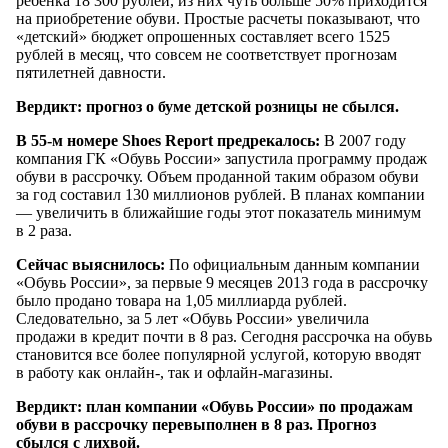
ребенка 18 300 рублей, из них чуть больше 50% приходится
на приобретение обуви. Простые расчеты показывают, что
«детский» бюджет опрошенных составляет всего 1525
рублей в месяц, что совсем не соответствует прогнозам
пятилетней давности.
Вердикт: прогноз о буме детской розницы не сбылся.
В 55-м номере Shoes Report предрекалось:
В 2007 году
компания ГК «Обувь России» запустила программу продаж
обуви в рассрочку. Объем проданной таким образом обуви
за год составил 130 миллионов рублей. В планах компании
— увеличить в ближайшие годы этот показатель минимум
в 2 раза.
Сейчас выяснилось:
По официальным данным компании
«Обувь России», за первые 9 месяцев 2013 года в рассрочку
было продано товара на 1,05 миллиарда рублей.
Следовательно, за 5 лет «Обувь России» увеличила
продажи в кредит почти в 8 раз. Сегодня рассрочка на обувь
становится все более популярной услугой, которую вводят
в работу как онлайн-, так и офлайн-магазины.
Вердикт: план компании «Обувь России» по продажам
обуви в рассрочку перевыполнен в 8 раз. Прогноз
сбылся с лихвой.