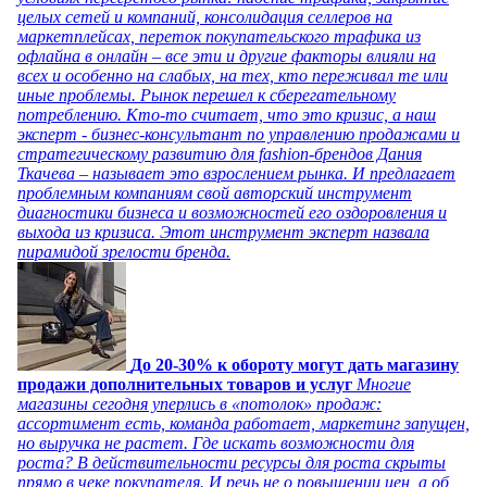
целых сетей и компаний, консолидация селлеров на
маркетплейсах, переток покупательского трафика из
офлайна в онлайн – все эти и другие факторы влияли на
всех и особенно на слабых, на тех, кто переживал те или
иные проблемы. Рынок перешел к сберегательному
потреблению. Кто-то считает, что это кризис, а наш
эксперт - бизнес-консультант по управлению продажами и
стратегическому развитию для fashion-брендов Дания
Ткачева – называет это взрослением рынка. И предлагает
проблемным компаниям свой авторский инструмент
диагностики бизнеса и возможностей его оздоровления и
выхода из кризиса. Этот инструмент эксперт назвала
пирамидой зрелости бренда.
До 20-30% к обороту могут дать магазину
продажи дополнительных товаров и услуг
Многие
магазины сегодня уперлись в «потолок» продаж:
ассортимент есть, команда работает, маркетинг запущен,
но выручка не растет. Где искать возможности для
роста? В действительности ресурсы для роста скрыты
прямо в чеке покупателя. И речь не о повышении цен, а об