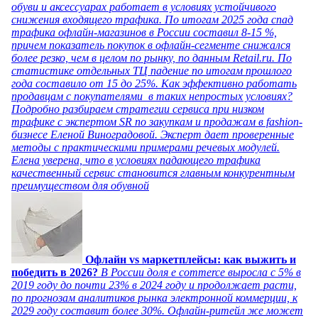
обуви и аксессуарах работает в условиях устойчивого
снижения входящего трафика. По итогам 2025 года спад
трафика офлайн-магазинов в России составил 8-15 %,
причем показатель покупок в офлайн-сегменте снижался
более резко, чем в целом по рынку, по данным Retail.ru. По
статистике отдельных ТЦ падение по итогам прошлого
года составило от 15 до 25%. Как эффективно работать
продавцам с покупателями в таких непростых условиях?
Подробно разбираем стратегии сервиса при низком
трафике с экспертом SR по закупкам и продажам в fashion-
бизнесе Еленой Виноградовой. Эксперт дает проверенные
методы с практическими примерами речевых модулей.
Елена уверена, что в условиях падающего трафика
качественный сервис становится главным конкурентным
преимуществом для обувной
Офлайн vs маркетплейсы: как выжить и
победить в 2026?
В России доля e commerce выросла с 5% в
2019 году до почти 23% в 2024 году и продолжает расти,
по прогнозам аналитиков рынка электронной коммерции, к
2029 году составит более 30%. Офлайн-ритейл же может