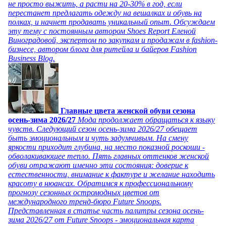
не просто выжить, а расти на 20-30% в год, если
перестанет предлагать одежду на вешалках и обувь на
полках, и начнет продавать уникальный опыт. Обсуждаем
эту тему с постоянным автором Shoes Report Еленой
Виноградовой, экспертом по закупкам и продажам в fashion-
бизнесе, автором блога для ритейла и байеров Fashion
Business Blog.
Главные цвета женской обуви сезона
осень-зима 2026/27
Мода продолжает обращаться к языку
чувств. Следующий сезон осень-зима 2026/27 обещает
быть эмоциональным и чуть задумчивым. На смену
яркости приходит глубина, на место показной роскоши -
обволакивающее тепло. Пять главных оттенков женской
обуви отражают именно эти состояния: доверие к
естественности, внимание к фактуре и желание находить
красоту в нюансах. Обратимся к профессиональному
прогнозу сезонных остромодных цветов от
международного тренд-бюро Future Snoops.
Представленная в статье часть палитры сезона осень-
зима 2026/27 от Future Snoops - эмоциональная карта