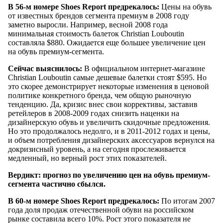
В 56-м номере Shoes Report предрекалось:
Цены на обувь
от известных брендов сегмента премиум в 2008 году
заметно выросли. Например, весной 2008 года
минимальная стоимость балеток Christian Louboutin
составляла $880. Ожидается еще большее увеличение цен
на обувь премиум-сегмента.
Сейчас выяснилось:
В официальном интернет-магазине
Christian Louboutin самые дешевые балетки стоят $595. Но
это скорее демонстрирует некоторые изменения в ценовой
политике конкретного бренда, чем общую рыночную
тенденцию. Да, кризис внес свои коррективы, заставив
ретейлеров в 2008-2009 годах снизить наценки на
дизайнерскую обувь и увеличить скидочные предложения.
Но это продолжалось недолго, и в 2011-2012 годах и цены,
и объем потребления дизайнерских аксессуаров вернулся на
докризисный уровень, а на сегодня прослеживается
медленный, но верный рост этих показателей.
Вердикт: прогноз по увеличению цен на обувь премиум-
сегмента частично сбылся.
В 60-м номере Shoes Report предрекалось:
По итогам 2007
года доля продаж отечественной обуви на российском
рынке составила всего 10%. Рост этого показателя не