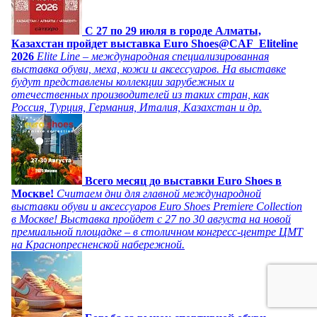
C 27 по 29 июля в городе Алматы,
Казахстан пройдет выставка Euro Shoes@CAF_Eliteline
2026
Elite Line – международная специализированная
выставка обуви, меха, кожи и аксессуаров. На выставке
будут представлены коллекции зарубежных и
отечественных производителей из таких стран, как
Россия, Турция, Германия, Италия, Казахстан и др.
Всего месяц до выставки Euro Shoes в
Москве!
Считаем дни для главной международной
выставки обуви и аксессуаров Euro Shoes Premiere Collection
в Москве! Выставка пройдет с 27 по 30 августа на новой
премиальной площадке – в столичном конгресс-центре ЦМТ
на Краснопресненской набережной.