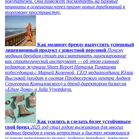
покупателей. Она поможет посмотреть на базовые
принципы в освещении через призму новых требований к
торговому пространству.
Как модному бренду выпустить успешный
лицензионный продукт с известной персоной
Почему
модным брендам стоит рассматривать лицензирование
как стратегический инструмент — об этом главный
редактор журнала Shoes Report Наталья Тимашова
побеседовала с Марией Козеевой, СЕО медиахолдинга Юлии
Высоцкой (входит в состав Продюсерского центра Андрея
Сергеевича Кончаловского) и бренд-директором бизнесов
«Едим Дома» и Julia Vysotskaya.
Как усилить и сделать более устойчивым
свой бренд
2025 год стал годом выживания для многих
модных брендов в очень непростых и быстро меняющихся
условиях перегретого рынка: падение трафика, закрытие