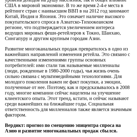
США в мировой экономике. В то же время 2-4-е места в
рейтинге стран с наивысшим ВВП в на 2012 год занимают
Китай, Индия и Япония. Это означает наличие высокого
покупательского спроса в Азиатско-Тихоокеанском
регионе, что подтверждается увеличением интереса
ведущих мировых фешн-ретейлеров к Токио, Шанхаю,
Сингапуру и другим крупным городам Азии.
Развитие многоканальных продаж превратилось в одно из
важнейших направлений изменения ретейла. Это связано с
качественными изменениями группы основных
потребителей: ими стали так называемые миллениалы
(люди, рожденные в 1980-2000 годы), чья жизнь очень
сильно связана с мультимедийными технологиями. Для
молодого поколения важен не факт покупки, а эмоции,
полученные от нее. Поэтому, как и предсказывалось в 2008
году, многие компании сейчас нацелены на улучшение
клиентского опыта. Этот тренд, кстати, и сейчас называют
среди важнейших на ближайшие годы. Социальная
ответственность для миллениалов также является значимым
фактором.
Вердикт: прогноз по смещению эпицентра спроса на
Азию и развитие многоканальных продаж сбылся.