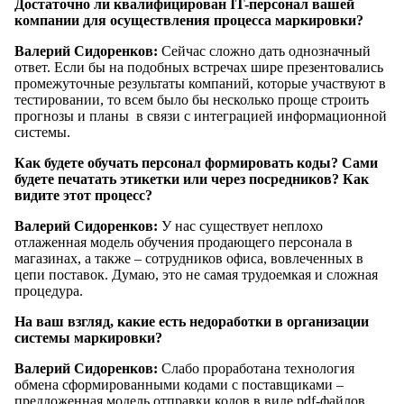
Достаточно ли квалифицирован IT-персонал вашей
компании для осуществления процесса маркировки?
Валерий Сидоренков:
Сейчас сложно дать однозначный
ответ. Если бы на подобных встречах шире презентовались
промежуточные результаты компаний, которые участвуют в
тестировании, то всем было бы несколько проще строить
прогнозы и планы в связи с интеграцией информационной
системы.
Как будете обучать персонал формировать коды? Сами
будете печатать этикетки или через посредников? Как
видите этот процесс?
Валерий Сидоренков:
У нас существует неплохо
отлаженная модель обучения продающего персонала в
магазинах, а также – сотрудников офиса, вовлеченных в
цепи поставок. Думаю, это не самая трудоемкая и сложная
процедура.
На ваш взгляд, какие есть недоработки в организации
системы маркировки?
Валерий Сидоренков:
Слабо проработана технология
обмена сформированными кодами с поставщиками –
предложенная модель отправки кодов в виде pdf-файлов