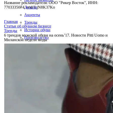
Название рекламодателя: ООО "Рикер Восток", ИНН:
7703335074, erid: LjN8K37Ko
Дизайн
Акценты
Главная
Тренды
Статьи об обувном бизнесе
Истории обуви
Тренды
6 трендов мужской обуви на осень’17. Новости Pitti Uomo и
Производство
Миланской недели моды