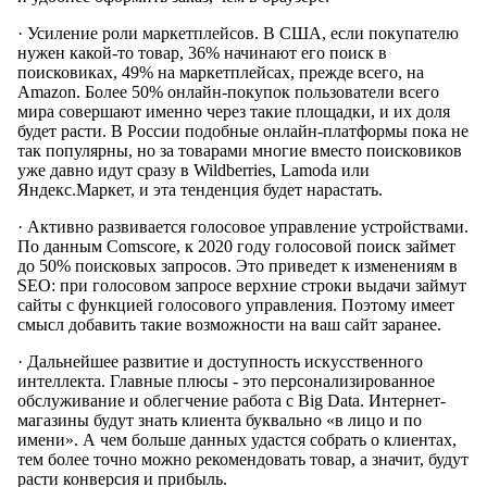
· Усиление роли маркетплейсов. В США, если покупателю
нужен какой-то товар, 36% начинают его поиск в
поисковиках, 49% на маркетплейсах, прежде всего, на
Amazon. Более 50% онлайн-покупок пользователи всего
мира совершают именно через такие площадки, и их доля
будет расти. В России подобные онлайн-платформы пока не
так популярны, но за товарами многие вместо поисковиков
уже давно идут сразу в Wildberries, Lamoda или
Яндекс.Маркет, и эта тенденция будет нарастать.
· Активно развивается голосовое управление устройствами.
По данным Comscore, к 2020 году голосовой поиск займет
до 50% поисковых запросов. Это приведет к изменениям в
SEO: при голосовом запросе верхние строки выдачи займут
сайты с функцией голосового управления. Поэтому имеет
смысл добавить такие возможности на ваш сайт заранее.
· Дальнейшее развитие и доступность искусственного
интеллекта. Главные плюсы - это персонализированное
обслуживание и облегчение работа с Big Data. Интернет-
магазины будут знать клиента буквально «в лицо и по
имени». А чем больше данных удастся собрать о клиентах,
тем более точно можно рекомендовать товар, а значит, будут
расти конверсия и прибыль.