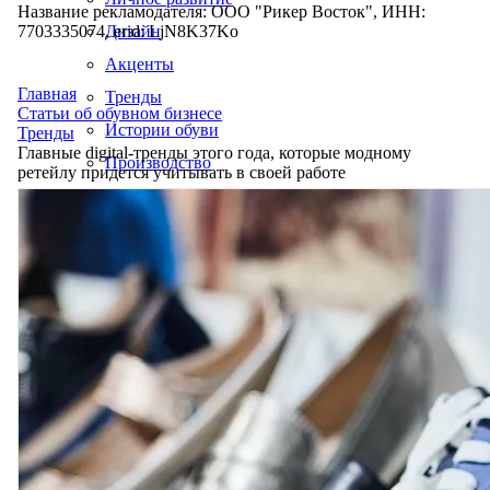
Название рекламодателя: ООО "Рикер Восток", ИНН:
7703335074, erid: LjN8K37Ko
Дизайн
Акценты
Главная
Тренды
Статьи об обувном бизнесе
Истории обуви
Тренды
Главные digital-тренды этого года, которые модному
Производство
ретейлу придется учитывать в своей работе