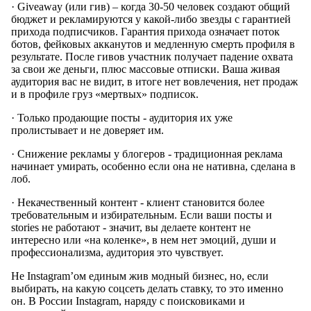
· Giveaway (или гив) – когда 30-50 человек создают общий
бюджет и рекламируются у какой-либо звезды с гарантией
прихода подписчиков. Гарантия прихода означает поток
ботов, фейковых акканутов и медленную смерть профиля в
результате. После гивов участник получает падение охвата
за свои же деньги, плюс массовые отписки. Ваша живая
аудитория вас не видит, в итоге нет вовлечения, нет продаж
и в профиле груз «мертвых» подписок.
· Только продающие посты - аудитория их уже
пролистывает и не доверяет им.
· Снижение рекламы у блогеров - традиционная реклама
начинает умирать, особенно если она не нативна, сделана в
лоб.
· Некачественный контент - клиент становится более
требовательным и избирательным. Если ваши посты и
stories не работают - значит, вы делаете контент не
интересно или «на коленке», в нем нет эмоций, души и
профессионализма, аудитория это чувствует.
Не Instagram’ом единым жив модный бизнес, но, если
выбирать, на какую соцсеть делать ставку, то это именно
он. В России Instagram, наряду с поисковиками и