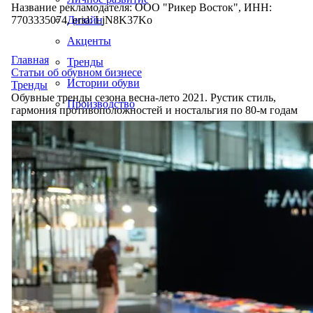
Название рекламодателя: ООО "Рикер Восток", ИНН:
7703335074, erid: LjN8K37Ko
Дизайн
Акценты
Главная
Тренды
Статьи об обувном бизнесе
Истории обуви
Тренды
Обувные тренды сезона весна-лето 2021. Рустик стиль,
Производство
гармония противоположностей и ностальгия по 80-м годам