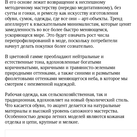
В его основе лежит возвращение к неспешному
методичному мастерству (нередко медитативному), без
суеты и гонки, и ремеслу как искусству изготовления
обуви, сумок, одежды, где все они – арт-объекты. Тренд
апеллирует к взыскательным минималистам, которые ценят
замедленность во все более быстро меняющемся,
ускоряющеся мире. Это будет означать рост числа
перепрофилирований в моде, поскольку потребители
начнут делать покупки более сознательно.
В цветовой гамме преобладают нейтральные и
естественные тона, вдохновленные богатыми
коричневатыми, коричными и травянисто-зелеными
природными оттенками, а также синими и размытыми
фиолетовыми оттенками меняющегося неба, в которое мы
смотрим с неизменной надеждой.
Рабочая одежда, как сельскохозяйственная, так и
традиционная, вдохновляет на новый буколический стиль.
Что касается обуви, то акцент делается на натуральные
материалы и высокий уровень сапожного мастерства.
Особенностью декора летних моделей являются кожаная
отделка и цепи, крупные и мелкие.