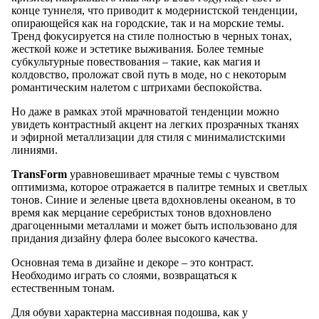
конце туннеля, что приводит к модернистской тенденции,
опирающейся как на городские, так и на морские темы.
Тренд фокусируется на стиле полностью в черных тонах,
жесткой коже и эстетике выживания. Более темные
субкультурные повествования – такие, как магия и
колдовство, проложат свой путь в моде, но с некоторым
романтическим налетом с штрихами беспокойства.
Но даже в рамках этой мрачноватой тенденции можно
увидеть контрастный акцент на легких прозрачных тканях
и эфирной металлизации для стиля с минималистскими
линиями.
TransForm
уравновешивает мрачные темы с чувством
оптимизма, которое отражается в палитре темных и светлых
тонов. Синие и зеленые цвета вдохновлены океаном, в то
время как мерцание серебристых тонов вдохновлено
драгоценными металлами и может быть использовано для
придания дизайну флера более высокого качества.
Основная тема в дизайне и декоре – это контраст.
Необходимо играть со слоями, возвращаться к
естественным тонам.
Для обуви характерна массивная подошва, как у