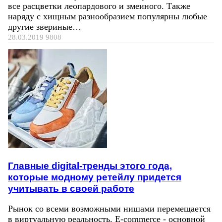
все расцветки леопардового и змеиного. Также
наряду с хищным разнообразием популярны любые
другие звериные…
28.03.2019
9808
Главные digital-тренды этого года,
которые модному ретейлу придется
учитывать в своей работе
Рынок со всеми возможными нишами перемещается
в виртуальную реальность. E-commerce - основной