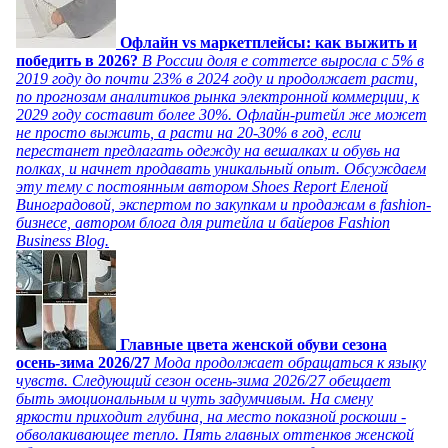
Офлайн vs маркетплейсы: как выжить и
победить в 2026?
В России доля e commerce выросла с 5% в
2019 году до почти 23% в 2024 году и продолжает расти,
по прогнозам аналитиков рынка электронной коммерции, к
2029 году составит более 30%. Офлайн-ритейл же может
не просто выжить, а расти на 20-30% в год, если
перестанет предлагать одежду на вешалках и обувь на
полках, и начнет продавать уникальный опыт. Обсуждаем
эту тему с постоянным автором Shoes Report Еленой
Виноградовой, экспертом по закупкам и продажам в fashion-
бизнесе, автором блога для ритейла и байеров Fashion
Business Blog.
Главные цвета женской обуви сезона
осень-зима 2026/27
Мода продолжает обращаться к языку
чувств. Следующий сезон осень-зима 2026/27 обещает
быть эмоциональным и чуть задумчивым. На смену
яркости приходит глубина, на место показной роскоши -
обволакивающее тепло. Пять главных оттенков женской