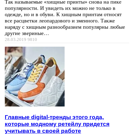
Так называемые «хищные принты» снова на пике
популярности. И увидеть их можно не только в
одежде, но и в обуви. К хищным принтам относят
все расцветки леопардового и змеиного. Также
наряду с хищным разнообразием популярны любые
другие звериные…
28.03.2019
9810
Главные digital-тренды этого года,
которые модному ретейлу придется
учитывать в своей работе