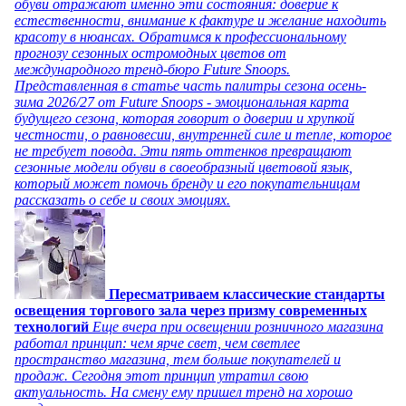
обуви отражают именно эти состояния: доверие к
естественности, внимание к фактуре и желание находить
красоту в нюансах. Обратимся к профессиональному
прогнозу сезонных остромодных цветов от
международного тренд-бюро Future Snoops.
Представленная в статье часть палитры сезона осень-
зима 2026/27 от Future Snoops - эмоциональная карта
будущего сезона, которая говорит о доверии и хрупкой
честности, о равновесии, внутренней силе и тепле, которое
не требует повода. Эти пять оттенков превращают
сезонные модели обуви в своеобразный цветовой язык,
который может помочь бренду и его покупательницам
рассказать о себе и своих эмоциях.
Пересматриваем классические стандарты
освещения торгового зала через призму современных
технологий
Еще вчера при освещении розничного магазина
работал принцип: чем ярче свет, чем светлее
пространство магазина, тем больше покупателей и
продаж. Сегодня этот принцип утратил свою
актуальность. На смену ему пришел тренд на хорошо