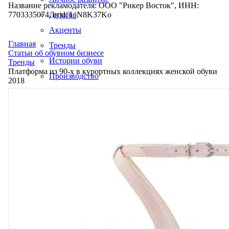
Название рекламодателя: ООО "Рикер Восток", ИНН:
7703335074, erid: LjN8K37Ko
Дизайн
Акценты
Главная
Тренды
Статьи об обувном бизнесе
Истории обуви
Тренды
Платформа из 90-х в курортных коллекциях женской обуви
Производство
2018