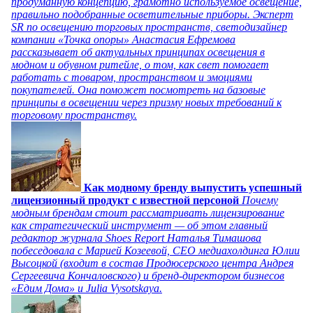
продуманную концепцию, грамотно используемое освещение,
правильно подобранные осветительные приборы. Эксперт
SR по освещению торговых пространств, светодизайнер
компании «Точка опоры» Анастасия Ефремова
рассказывает об актуальных принципах освещения в
модном и обувном ритейле, о том, как свет помогает
работать с товаром, пространством и эмоциями
покупателей. Она поможет посмотреть на базовые
принципы в освещении через призму новых требований к
торговому пространству.
Как модному бренду выпустить успешный
лицензионный продукт с известной персоной
Почему
модным брендам стоит рассматривать лицензирование
как стратегический инструмент — об этом главный
редактор журнала Shoes Report Наталья Тимашова
побеседовала с Марией Козеевой, СЕО медиахолдинга Юлии
Высоцкой (входит в состав Продюсерского центра Андрея
Сергеевича Кончаловского) и бренд-директором бизнесов
«Едим Дома» и Julia Vysotskaya.