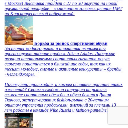
в Москве! Выставка пройдет с 27 по 30 августа на новой
премиальной площадке – в столичном конгресс-центре ЦМТ
на Краснопресненской набережной.
Борьба за рынок спортивной обуви
Эксперты модного рынка и аналитики-экономисты
прогнозируют падение продаж Nike и Adidas. Лидерские
позиции непотопляемых спортивных гигантов могут
серьезно пошатнуться в ближайшие годы, так как их
теснят молодые, смелые и активные конкуренты – бренды
- челленджеры.
Почему это происходит, и каковы основные причины таких
изменений? Своим взглядом на ситуацию на рынке в
сегменте спортивных одежды и обуви делится Дания
Ткачева, эксперт-практик fashion-рынка с 20-летним
опытом управления продажами, имеющий за плечами 13
лет работы в команде Nike Russia и fashion-ритейле.