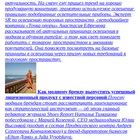
актуальность. На смену ему пришел тренд на хорошо
продуманную концепцию, грамотно используемое освещение,
правильно подобранные осветительные приборы. Эксперт
SR по освещению торговых пространств, светодизайнер
компании «Точка опоры» Анастасия Ефремова
рассказывает об актуальных принципах освещения в
модном и обувном ритейле, о том, как свет помогает
работать с товаром, пространством и эмоциями
покупателей. Она поможет посмотреть на базовые
принципы в освещении через призму новых требований к
торговому пространству.
Как модному бренду выпустить успешный
лицензионный продукт с известной персоной
Почему
модным брендам стоит рассматривать лицензирование
как стратегический инструмент — об этом главный
редактор журнала Shoes Report Наталья Тимашова
побеседовала с Марией Козеевой, СЕО медиахолдинга Юлии
Высоцкой (входит в состав Продюсерского центра Андрея
Сергеевича Кончаловского) и бренд-директором бизнесов
«Едим Дома» и Julia Vysotskaya.