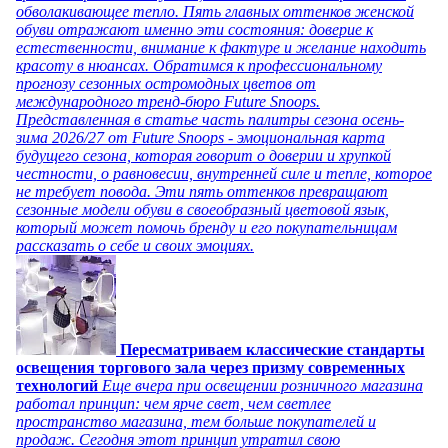
обволакивающее тепло. Пять главных оттенков женской
обуви отражают именно эти состояния: доверие к
естественности, внимание к фактуре и желание находить
красоту в нюансах. Обратимся к профессиональному
прогнозу сезонных остромодных цветов от
международного тренд-бюро Future Snoops.
Представленная в статье часть палитры сезона осень-
зима 2026/27 от Future Snoops - эмоциональная карта
будущего сезона, которая говорит о доверии и хрупкой
честности, о равновесии, внутренней силе и тепле, которое
не требует повода. Эти пять оттенков превращают
сезонные модели обуви в своеобразный цветовой язык,
который может помочь бренду и его покупательницам
рассказать о себе и своих эмоциях.
Пересматриваем классические стандарты
освещения торгового зала через призму современных
технологий
Еще вчера при освещении розничного магазина
работал принцип: чем ярче свет, чем светлее
пространство магазина, тем больше покупателей и
продаж. Сегодня этот принцип утратил свою