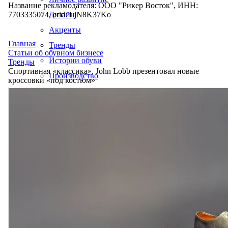
Название рекламодателя: ООО "Рикер Восток", ИНН:
7703335074, erid: LjN8K37Ko
Дизайн
Акценты
Главная
Тренды
Статьи об обувном бизнесе
Истории обуви
Тренды
Спортивная «классика». John Lobb презентовал новые
Производство
кроссовки «под костюм»