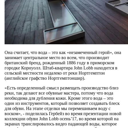
Она считает, что вода – это как «незамеченный герой», она
занимает центральное место во всем, что производит
британский бренд, рожденный 1886 году в приморском
городке Корнуолл. Штаб-квартира John Lobb находится в
сельской местности недалеко от реки Нортгемптон
(английское графство Нортгемптоншир).
«Есть определенный смысл размещать производство близ
реки, так делают все обувные мастера, потому что вода
необходима для дубления кожи. Кроме этого вода – это
один из инструментов, который позволяет создавать блеск
для обуви. На этапе отделки мы перемешиваем воду с
воском», - поделилась Гербейз во время презентации новой
коллекции обуви John Lobb осень’17, во время которой на
экранах транслировалось видео падающей воды, которое