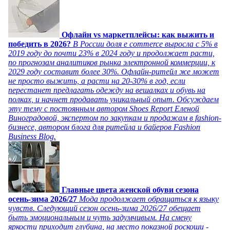
Офлайн vs маркетплейсы: как выжить и
победить в 2026?
В России доля e commerce выросла с 5% в
2019 году до почти 23% в 2024 году и продолжает расти,
по прогнозам аналитиков рынка электронной коммерции, к
2029 году составит более 30%. Офлайн-ритейл же может
не просто выжить, а расти на 20-30% в год, если
перестанет предлагать одежду на вешалках и обувь на
полках, и начнет продавать уникальный опыт. Обсуждаем
эту тему с постоянным автором Shoes Report Еленой
Виноградовой, экспертом по закупкам и продажам в fashion-
бизнесе, автором блога для ритейла и байеров Fashion
Business Blog.
Главные цвета женской обуви сезона
осень-зима 2026/27
Мода продолжает обращаться к языку
чувств. Следующий сезон осень-зима 2026/27 обещает
быть эмоциональным и чуть задумчивым. На смену
яркости приходит глубина, на место показной роскоши -