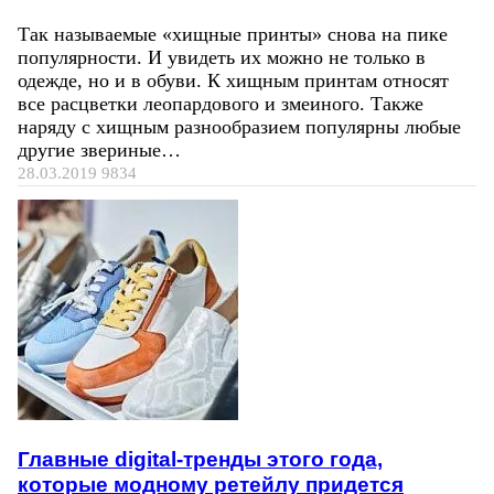
Так называемые «хищные принты» снова на пике
популярности. И увидеть их можно не только в
одежде, но и в обуви. К хищным принтам относят
все расцветки леопардового и змеиного. Также
наряду с хищным разнообразием популярны любые
другие звериные…
28.03.2019
9834
Главные digital-тренды этого года,
которые модному ретейлу придется