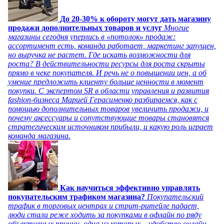
До 20-30% к обороту могут дать магазину
продажи дополнительных товаров и услуг
Многие
магазины сегодня уперлись в «потолок» продаж:
ассортимент есть, команда работает, маркетинг запущен,
но выручка не растет. Где искать возможности для
роста? В действительности ресурсы для роста скрыты
прямо в чеке покупателя. И речь не о повышении цен, а об
умение предложить клиенту больше ценности в момент
покупки. С экспертом SR в области управления и развития
fashion-бизнеса Марией Герасименко разбираемся, как с
помощью дополнительных товаров увеличить продажи, и
почему аксессуары и сопутствующие товары становятся
стратегическим источником прибыли, и какую роль играет
команда магазина.
Как научиться эффективно управлять
покупательским трафиком магазина?
Покупательский
трафик в торговых центрах и стрит-ритейле падает,
люди стали реже ходить за покупками в офлайн по ряду
объективных причин, одна из которых – удобство онлайн-