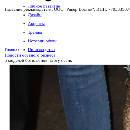
Личное развитие
Название рекламодателя: ООО "Рикер Восток", ИНН: 7703335074
Дизайн
Акценты
Тренды
Истории обуви
Производство
Главная
Новости обувного бизнеса
5 моделей ботильонов на эту осень