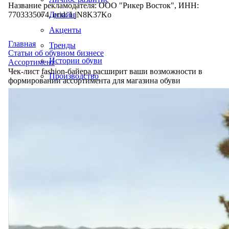
Название рекламодателя: ООО "Рикер Восток", ИНН:
7703335074, erid: LjN8K37Ko
Дизайн
Акценты
Главная
Тренды
Статьи об обувном бизнесе
Истории обуви
Ассортимент
Чек-лист fashion-байера расширит ваши возможности в
Производство
формировании ассортимента для магазина обуви