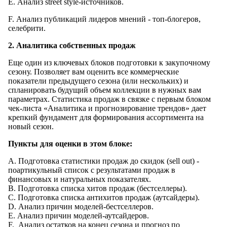
E. Анализ street style-источников.
F. Анализ публикаций лидеров мнений - топ-блогеров,
селебрити.
2. Аналитика собственных продаж
Еще один из ключевых блоков подготовки к закупочному
сезону. Позволяет вам оценить все коммерческие
показатели предыдущего сезона (или нескольких) и
спланировать будущий объем коллекции в нужных вам
параметрах. Статистика продаж в связке с первым блоком
чек-листа «Аналитика и прогнозирование трендов» дает
крепкий фундамент для формирования ассортимента на
новый сезон.
Пункты для оценки в этом блоке:
A. Подготовка статистики продаж до скидок (sell out) -
поартикульный список c результатами продаж в
финансовых и натуральных показателях.
B. Подготовка списка хитов продаж (бестселлеры).
C. Подготовка списка антихитов продаж (аутсайдеры).
D. Анализ причин моделей-бестселлеров.
E. Анализ причин моделей-аутсайдеров.
F. Анализ остатков на конец сезона и прогноз по