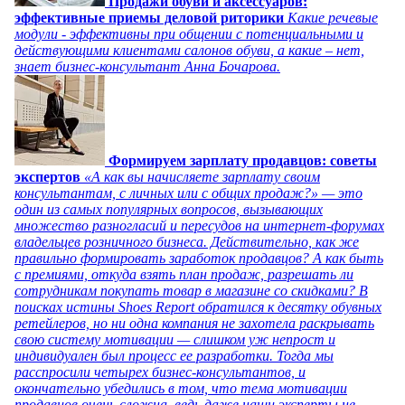
Продажи обуви и аксессуаров:
эффективные приемы деловой риторики
Какие речевые
модули - эффективны при общении с потенциальными и
действующими клиентами салонов обуви, а какие – нет,
знает бизнес-консультант Анна Бочарова.
Формируем зарплату продавцов: советы
экспертов
«А как вы начисляете зарплату своим
консультантам, с личных или с общих продаж?» — это
один из самых популярных вопросов, вызывающих
множество разногласий и пересудов на интернет-форумах
владельцев розничного бизнеса. Действительно, как же
правильно формировать заработок продавцов? А как быть
с премиями, откуда взять план продаж, разрешать ли
сотрудникам покупать товар в магазине со скидками? В
поисках истины Shoes Report обратился к десятку обувных
ретейлеров, но ни одна компания не захотела раскрывать
свою систему мотивации — слишком уж непрост и
индивидуален был процесс ее разработки. Тогда мы
расспросили четырех бизнес-консультантов, и
окончательно убедились в том, что тема мотивации
продавцов очень сложна, ведь даже наши эксперты не