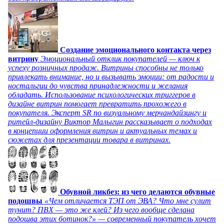
Создание эмоционального контакта через
витрину
Эмоциональный отклик покупателей — ключ к
успеху розничных продаж. Витрины способны не только
привлекать внимание, но и вызывать эмоции: от радости и
ностальгии до чувства принадлежности и желания
обладать. Использование психологических триггеров в
дизайне витрин помогает превратить прохожего в
покупателя. Эксперт SR по визуальному мерчандайзингу и
ритейл-дизайну Виктор Малыгин рассказывает о подходах
в концепции оформления витрин и актуальных темах и
сюжетах для презентации товара в витринах.
Обувной ликбез: из чего делаются обувные
подошвы
«Чем отличается ТЭП от ЭВА? Что мне сулит
тунит? ПВХ — это же клей? Из чего вообще сделана
подошва этих ботинок?» — современный покупатель хочет