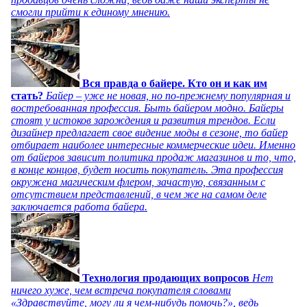
смогли прийти к единому мнению.
Вся правда о байере. Кто он и как им
стать?
Байер – уже не новая, но по-прежнему популярная и
востребованная профессия. Быть байером модно. Байеры
стоят у истоков зарождения и развития трендов. Если
дизайнер предлагает свое видение моды в сезоне, то байер
отбирает наиболее интересные коммерческие идеи. Именно
от байеров зависит политика продаж магазинов и то, что,
в конце концов, будет носить покупатель. Эта профессия
окружена магическим флером, зачастую, связанным с
отсутствием представлений, в чем же на самом деле
заключается работа байера.
Технология продающих вопросов
Нет
ничего хуже, чем встреча покупателя словами
«Здравствуйте, могу ли я чем-нибудь помочь?», ведь