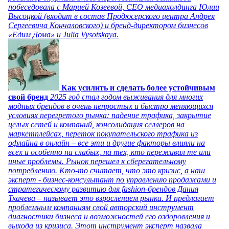
побеседовала с Марией Козеевой, СЕО медиахолдинга Юлии
Высоцкой (входит в состав Продюсерского центра Андрея
Сергеевича Кончаловского) и бренд-директором бизнесов
«Едим Дома» и Julia Vysotskaya.
Как усилить и сделать более устойчивым
свой бренд
2025 год стал годом выживания для многих
модных брендов в очень непростых и быстро меняющихся
условиях перегретого рынка: падение трафика, закрытие
целых сетей и компаний, консолидация селлеров на
маркетплейсах, переток покупательского трафика из
офлайна в онлайн – все эти и другие факторы влияли на
всех и особенно на слабых, на тех, кто переживал те или
иные проблемы. Рынок перешел к сберегательному
потреблению. Кто-то считает, что это кризис, а наш
эксперт - бизнес-консультант по управлению продажами и
стратегическому развитию для fashion-брендов Дания
Ткачева – называет это взрослением рынка. И предлагает
проблемным компаниям свой авторский инструмент
диагностики бизнеса и возможностей его оздоровления и
выхода из кризиса. Этот инструмент эксперт назвала