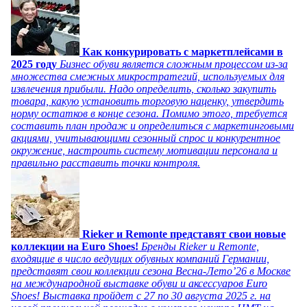
Как конкурировать с маркетплейсами в
2025 году
Бизнес обуви является сложным процессом из-за
множества смежных микростратегий, используемых для
извлечения прибыли. Надо определить, сколько закупить
товара, какую установить торговую наценку, утвердить
норму остатков в конце сезона. Помимо этого, требуется
составить план продаж и определиться с маркетинговыми
акциями, учитывающими сезонный спрос и конкурентное
окружение, настроить систему мотивации персонала и
правильно расставить точки контроля.
Rieker и Remonte представят свои новые
коллекции на Euro Shoes!
Бренды Rieker и Remonte,
входящие в число ведущих обувных компаний Германии,
представят свои коллекции сезона Весна-Лето’26 в Москве
на международной выставке обуви и аксессуаров Euro
Shoes! Выставка пройдет c 27 по 30 августа 2025 г. на