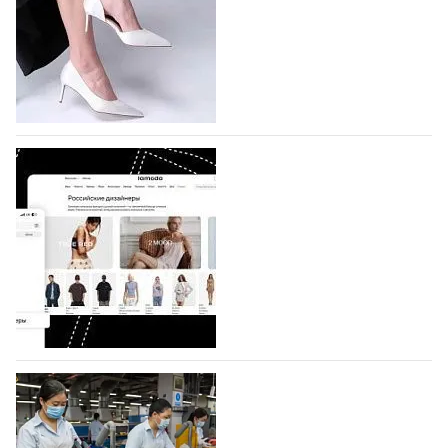
На участие в седьмой Московской неделе моды,
которая пройдет в российской столице с 26 сентября
по 1 октября, уже подано 1047 заявок. Примерно
половину из них (494) прислали дизайнеры,
коллекции которых не были представлены в…
07.08.2026
489
BALLINA представит свои новинки на Euro
Shoes
Компания BALLINA Guangzhou Lihuang Footwear
Co., Ltd., основанная в 2011 году и расположенная в
Гуанчжоу, столице моды Китая, является
профессиональной обувной компанией,
объединяющей разработку, производство и…
07.08.2026
345
На платформе Lamoda - новый раздел и
условия продвижения локальных
дизайнерских марок