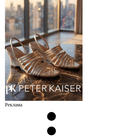
Популярный силуэт бренда,1999 года выпуска,
соответствует сегодняшнему тренду на
сникерины (гибридный вариант балеток и
кроссовок обтекаемой формы и с тонкой подошвой).
Но в модели Miu Miu Bubble присутствует еще и…
05.08.2026
2241
Реклама