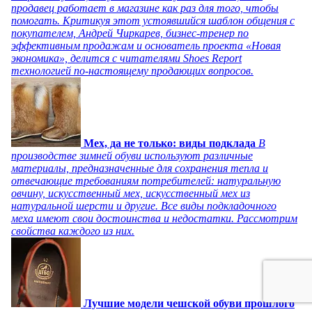
продавец работает в магазине как раз для того, чтобы
помогать. Критикуя этот устоявшийся шаблон общения с
покупателем, Андрей Чиркарев, бизнес-тренер по
эффективным продажам и основатель проекта «Новая
экономика», делится с читателями Shoes Report
технологией по-настоящему продающих вопросов.
Мех, да не только: виды подклада
В
производстве зимней обуви используют различные
материалы, предназначенные для сохранения тепла и
отвечающие требованиям потребителей: натуральную
овчину, искусственный мех, искусственный мех из
натуральной шерсти и другие. Все виды подкладочного
меха имеют свои достоинства и недостатки. Рассмотрим
свойства каждого из них.
Лучшие модели чешской обуви прошлого