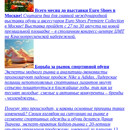
Всего месяц до выставки Euro Shoes в
Москве!
Считаем дни для главной международной
выставки обуви и аксессуаров Euro Shoes Premiere Collection
в Москве! Выставка пройдет с 27 по 30 августа на новой
премиальной площадке – в столичном конгресс-центре ЦМТ
на Краснопресненской набережной.
Борьба за рынок спортивной обуви
Эксперты модного рынка и аналитики-экономисты
прогнозируют падение продаж Nike и Adidas. Лидерские
позиции непотопляемых спортивных гигантов могут
серьезно пошатнуться в ближайшие годы, так как их
теснят молодые, смелые и активные конкуренты – бренды
- челленджеры.
Почему это происходит, и каковы основные причины таких
изменений? Своим взглядом на ситуацию на рынке в
сегменте спортивных одежды и обуви делится Дания
Ткачева, эксперт-практик fashion-рынка с 20-летним
опытом управления продажами, имеющий за плечами 13