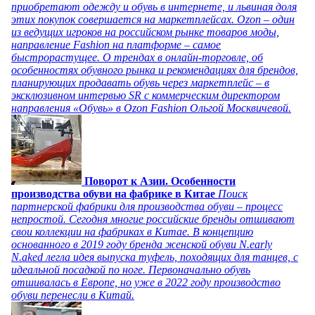
приобретают одежду и обувь в интернете, и львиная доля
этих покупок совершается на маркетплейсах. Ozon – один
из ведущих игроков на российском рынке товаров моды,
направление Fashion на платформе – самое
быстрорастущее. О трендах в онлайн-торговле, об
особенностях обувного рынка и рекомендациях для брендов,
планирующих продавать обувь через маркетплейс – в
эксклюзивном интервью SR с коммерческим директором
направления «Обувь» в Ozon Fashion Ольгой Москвичевой.
Поворот к Азии. Особенности
производства обуви на фабрике в Китае
Поиск
партнерской фабрики для производства обуви – процесс
непростой. Сегодня многие российские бренды отшивают
свои коллекции на фабриках в Китае. В концепцию
основанного в 2019 году бренда женской обуви N.early
N.aked легла идея выпуска туфель, походящих для танцев, с
идеальной посадкой по ноге. Первоначально обувь
отшивалась в Европе, но уже в 2022 году производство
обуви перенесли в Китай.