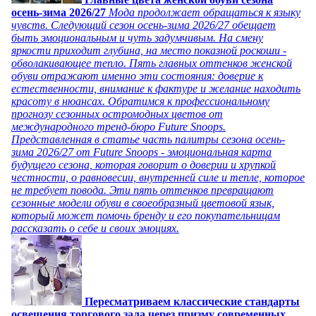
осень-зима 2026/27
Мода продолжает обращаться к языку
чувств. Следующий сезон осень-зима 2026/27 обещает
быть эмоциональным и чуть задумчивым. На смену
яркости приходит глубина, на место показной роскоши -
обволакивающее тепло. Пять главных оттенков женской
обуви отражают именно эти состояния: доверие к
естественности, внимание к фактуре и желание находить
красоту в нюансах. Обратимся к профессиональному
прогнозу сезонных остромодных цветов от
международного тренд-бюро Future Snoops.
Представленная в статье часть палитры сезона осень-
зима 2026/27 от Future Snoops - эмоциональная карта
будущего сезона, которая говорит о доверии и хрупкой
честности, о равновесии, внутренней силе и тепле, которое
не требует повода. Эти пять оттенков превращают
сезонные модели обуви в своеобразный цветовой язык,
который может помочь бренду и его покупательницам
рассказать о себе и своих эмоциях.
Пересматриваем классические стандарты
освещения торгового зала через призму современных