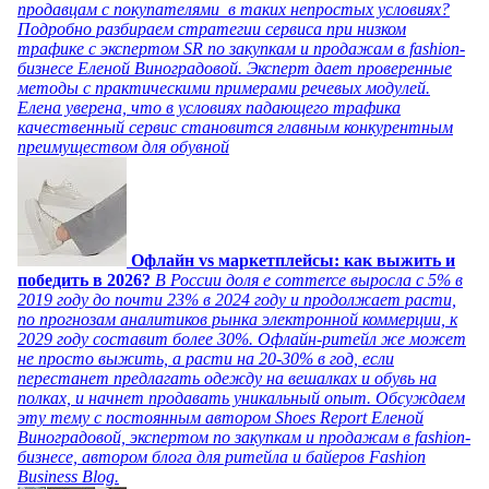
продавцам с покупателями в таких непростых условиях?
Подробно разбираем стратегии сервиса при низком
трафике с экспертом SR по закупкам и продажам в fashion-
бизнесе Еленой Виноградовой. Эксперт дает проверенные
методы с практическими примерами речевых модулей.
Елена уверена, что в условиях падающего трафика
качественный сервис становится главным конкурентным
преимуществом для обувной
Офлайн vs маркетплейсы: как выжить и
победить в 2026?
В России доля e commerce выросла с 5% в
2019 году до почти 23% в 2024 году и продолжает расти,
по прогнозам аналитиков рынка электронной коммерции, к
2029 году составит более 30%. Офлайн-ритейл же может
не просто выжить, а расти на 20-30% в год, если
перестанет предлагать одежду на вешалках и обувь на
полках, и начнет продавать уникальный опыт. Обсуждаем
эту тему с постоянным автором Shoes Report Еленой
Виноградовой, экспертом по закупкам и продажам в fashion-
бизнесе, автором блога для ритейла и байеров Fashion
Business Blog.