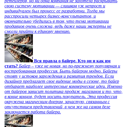
ретейлеров, но ни одна компания не захотела раскрывать
свою систему мотивации — слишком уж непрост и
индивидуален был процесс ее разработки. Тогда мы
расспросили четырех бизнес-консультантов, и
окончательно убедились в том, что тема мотивации
продавцов очень сложна, ведь даже наши эксперты не
смогли прийти к единому мнению.
Вся правда о байере. Кто он и как им
стать?
Байер – уже не новая, но по-прежнему популярная и
востребованная профессия. Быть байером модно. Байеры
стоят у истоков зарождения и развития трендов. Если
дизайнер предлагает свое видение моды в сезоне, то байер
отбирает наиболее интересные коммерческие идеи. Именно
от байеров зависит политика продаж магазинов и то, что,
в конце концов, будет носить покупатель. Эта профессия
окружена магическим флером, зачастую, связанным с
отсутствием представлений, в чем же на самом деле
заключается работа байера.