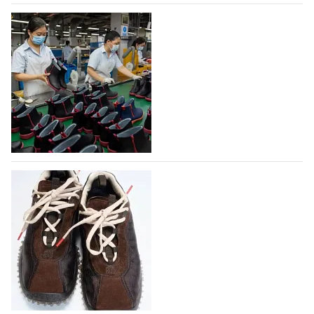
07.08.2026
525
На платформе Lamoda - новый раздел и
условия продвижения локальных
дизайнерских марок
Российский маркетплейс Lamoda решил обновить
раздел для продажи продукции локальных
дизайнерских марок одежды, обуви и аксессуаров.
Бренды также получат маркетинговую…
06.08.2026
707
Объем мирового производства обуви в
2025 году практически не увеличился
В 2025 году мировое производство обуви
практически не изменилось, зафиксировав
незначительный рост на 0,1% до 24,6 млрд пар, -
данные опубликованы в аналитическом вестнике
«Всемирный ежегодник обуви 2026», Португальской