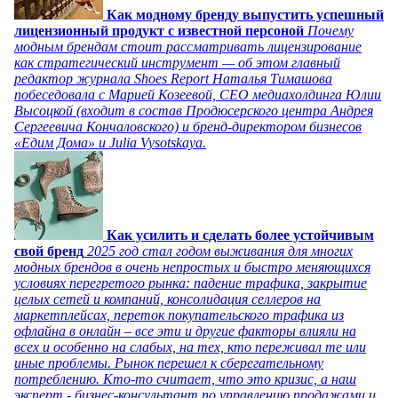
Как модному бренду выпустить успешный
лицензионный продукт с известной персоной
Почему
модным брендам стоит рассматривать лицензирование
как стратегический инструмент — об этом главный
редактор журнала Shoes Report Наталья Тимашова
побеседовала с Марией Козеевой, СЕО медиахолдинга Юлии
Высоцкой (входит в состав Продюсерского центра Андрея
Сергеевича Кончаловского) и бренд-директором бизнесов
«Едим Дома» и Julia Vysotskaya.
Как усилить и сделать более устойчивым
свой бренд
2025 год стал годом выживания для многих
модных брендов в очень непростых и быстро меняющихся
условиях перегретого рынка: падение трафика, закрытие
целых сетей и компаний, консолидация селлеров на
маркетплейсах, переток покупательского трафика из
офлайна в онлайн – все эти и другие факторы влияли на
всех и особенно на слабых, на тех, кто переживал те или
иные проблемы. Рынок перешел к сберегательному
потреблению. Кто-то считает, что это кризис, а наш
эксперт - бизнес-консультант по управлению продажами и