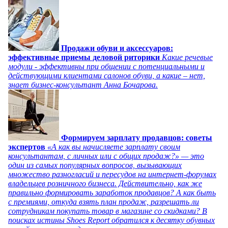
Продажи обуви и аксессуаров:
эффективные приемы деловой риторики
Какие речевые
модули - эффективны при общении с потенциальными и
действующими клиентами салонов обуви, а какие – нет,
знает бизнес-консультант Анна Бочарова.
Формируем зарплату продавцов: советы
экспертов
«А как вы начисляете зарплату своим
консультантам, с личных или с общих продаж?» — это
один из самых популярных вопросов, вызывающих
множество разногласий и пересудов на интернет-форумах
владельцев розничного бизнеса. Действительно, как же
правильно формировать заработок продавцов? А как быть
с премиями, откуда взять план продаж, разрешать ли
сотрудникам покупать товар в магазине со скидками? В
поисках истины Shoes Report обратился к десятку обувных