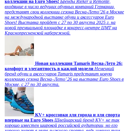
коллекции на Euro Shoes!
Бренды Rieker и Remonte,
входящие в число ведущих обувных компаний Германии,
представят свои коллекции сезона Весна-Лето’26 в Москве
на международной выставке обуви и аксессуаров Euro
Shoes! Выставка пройдет c 27 по 30 августа 2025 г. на
новой премиальной площадке в конгресс-центре ЦМТ на
Краснопресненской набережной.
Новая коллекция Tamaris Весна-Лето 26:
комфорт и элегантность в каждой модели
Немецкий
бренд обуви и аксессуаров Tamaris представит новую
коллекцию сезона Весна–Лето’ 26 на выставке Euro Shoes в
Москве, с 27 по 30 августа.
KV+ кроссовки для города и для спорта
впервые на Euro Shoes
Швейцарский бренд KV+ не так
хорошо известен широкой российской аудитории, но его
хорошо знают в мире лыжного спорта, ведь именно там