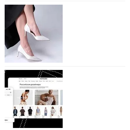
На участие в Московской неделе моды
подано 1047 заявок
На участие в седьмой Московской неделе моды,
которая пройдет в российской столице с 26 сентября
по 1 октября, уже подано 1047 заявок. Примерно
половину из них (494) прислали дизайнеры,
коллекции которых не были представлены в…
07.08.2026
667
BALLINA представит свои новинки на Euro
Shoes
Компания BALLINA Guangzhou Lihuang Footwear
Co., Ltd., основанная в 2011 году и расположенная в
Гуанчжоу, столице моды Китая, является
профессиональной обувной компанией,
объединяющей разработку, производство и…