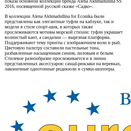
показа основной коллекции бренда Alena Akhmadullina SS
2016, посвященной русской сказке «Садко».
В коллекции Alena Akhmadullina for Eсonika были
представлены как элегантные туфли на каблуке, так и
модели в стиле спорт-шик, в которых также
прослеживаются мотивы морской стихии: туфли украшает
волнистый кант, а сандалии — вырезная платформа.
Поддерживают тему принты с изображением волн и рыб.
Цветовую палитру составили пастельные тона,
разбавленные насыщенным синим, лиловым и белым.
Стилевое разнообразие прослеживается и в линии
представленных аксессуаров: casual-рюкзаки на веревках,
лаконичные однотонные ридикюли и сумки-шопперы.