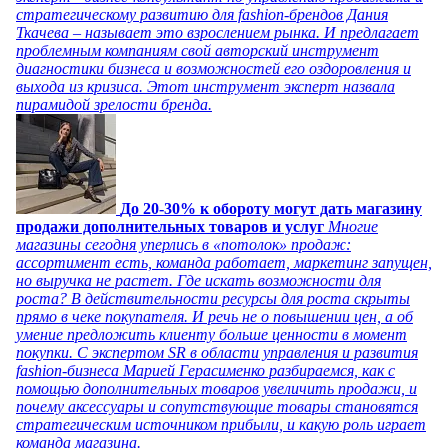
стратегическому развитию для fashion-брендов Дания
Ткачева – называет это взрослением рынка. И предлагает
проблемным компаниям свой авторский инструмент
диагностики бизнеса и возможностей его оздоровления и
выхода из кризиса. Этот инструмент эксперт назвала
пирамидой зрелости бренда.
До 20-30% к обороту могут дать магазину
продажи дополнительных товаров и услуг
Многие
магазины сегодня уперлись в «потолок» продаж:
ассортимент есть, команда работает, маркетинг запущен,
но выручка не растет. Где искать возможности для
роста? В действительности ресурсы для роста скрыты
прямо в чеке покупателя. И речь не о повышении цен, а об
умение предложить клиенту больше ценности в момент
покупки. С экспертом SR в области управления и развития
fashion-бизнеса Марией Герасименко разбираемся, как с
помощью дополнительных товаров увеличить продажи, и
почему аксессуары и сопутствующие товары становятся
стратегическим источником прибыли, и какую роль играет
команда магазина.