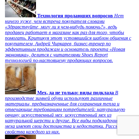
Технология продающих вопросов
Нет
ничего хуже, чем встреча покупателя словами
«Здравствуйте, могу ли я чем-нибудь помочь?», ведь
продавец работает в магазине как раз для того, чтобы
помогать. Критикуя этот устоявшийся шаблон общения с
покупателем, Андрей Чиркарев, бизнес-тренер по
эффективным продажам и основатель проекта «Новая
экономика», делится с читателями Shoes Report
технологией по-настоящему продающих вопросов.
Мех, да не только: виды подклада
В
производстве зимней обуви используют различные
материалы, предназначенные для сохранения тепла и
отвечающие требованиям потребителей: натуральную
овчину, искусственный мех, искусственный мех из
натуральной шерсти и другие. Все виды подкладочного
меха имеют свои достоинства и недостатки. Рассмотрим
свойства каждого из них.