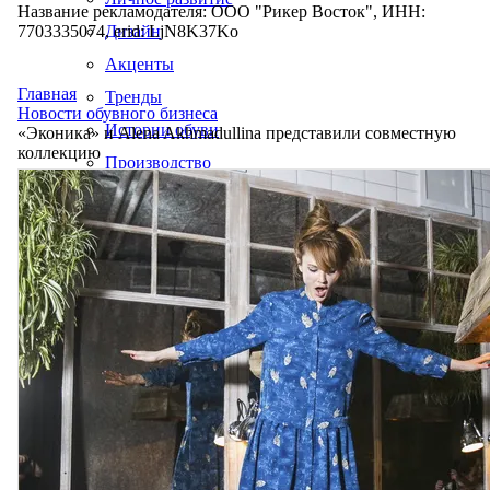
Название рекламодателя: ООО "Рикер Восток", ИНН:
7703335074, erid: LjN8K37Ko
Дизайн
Акценты
Главная
Тренды
Новости обувного бизнеса
Истории обуви
«Эконика» и Alena Akhmadullina представили совместную
коллекцию
Производство