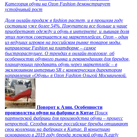
Категория обуви на Ozon Fashion демонстрирует
устойчивый рост
Доля онлайн-продаж в fashion растет, и в прошлом году
составила уже более 54%. Покупатели все больше и чаще
приобретают одежду и обувь в интернете, и львиная доля
этих покупок совершается на маркетплейсах. Ozon – один
из ведущих игроков на российском рынке товаров моды,
направление Fashion на платформе – самое
быстрорастущее. О трендах в онлайн-торговле, об
особенностях обувного рынка и рекомендациях для брендов,
планирующих продавать обувь через маркетплейс – в
эксклюзивном интервью SR с коммерческим директором
направления «Обувь» в Ozon Fashion Ольгой Москвичевой.
Поворот к Азии. Особенности
производства обуви на фабрике в Китае
Поиск
партнерской фабрики для производства обуви – процесс
непростой. Сегодня многие российские бренды отшивают
свои коллекции на фабриках в Китае. В концепцию
основанного в 2019 году бренда женской обуви N.early