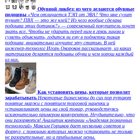
Обувной ликбез: из чего делаются обувные
подошвы
«Чем отличается ТЭП от ЭВА? Что мне сулит
тунит? ПВХ — это же клей? Из чего вообще сделана
подошва этих ботинок?» — современный покупатель хочет
знать все. Чтобы не ударить перед ним в грязь лицом и
суметь объяснить, годится ли ему в подметки такая
подошва, внимательно изучите эту статью. В ней
инженер-технолог Игорь Окороков рассказывает, из каких
материалов делаются подошвы обуви и чем хорош каждый
из них.
Как установить цены, которые позволят
зарабатывать
Некоторые бизнесмены до сих пор путают
понятие маржи с понятием торговой наценки и
устанавливают цены на свой товар, руководствуясь
исключительно примером конкурентов. Неудивительно, что
они разоряются! Аналитик компании «Академия розничных
технологий» Максим Горшков дает несколько советов и
формул, с помощью которых можно установить не только
не разорительные, но и прибыльные цены.