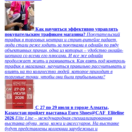
Как научиться эффективно управлять
покупательским трафиком магазина?
Покупательский
трафик в торговых центрах и стрит-ритейле падает,
люди стали реже ходить за покупками в офлайн по ряду
объективных причин, одна из которых – удобство онлайн-
шопинга со всеми его плюсами. И все же офлайн
продолжает жить и развиваться. Как взять под контроль
трафик в магазинах, научиться правильно рассчитывать и
влиять на то количество людей, которое приходит в
торговые точки, чтобы они были прибыльными?
C 27 по 29 июля в городе Алматы,
Казахстан пройдет выставка Euro Shoes@CAF_Eliteline
2026
Elite Line – международная специализированная
выставка обуви, меха, кожи и аксессуаров. На выставке
будут представлены коллекции зарубежных и