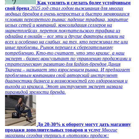
Как усилить и сделать более устойчивым
свой бренд
2025 год стал годом выживания для многих
модных брендов в очень непростых и быстро меняющихся
условиях перегретого рынка: падение трафика, закрытие
целых сетей и компаний, консолидация селлеров на
маркетплейсах, переток покупательского трафика из
офлайна в онлайн – все эти и другие факторы влияли на
всех и особенно на слабых, на тех, кто переживал те или
иные проблемы. Рынок перешел к сберегательному
потреблению. Кто-то считает, что это кризис, а наш
эксперт - бизнес-консультант по управлению продажами и
стратегическому развитию для fashion-брендов Дания
Ткачева – называет это взрослением рынка. И предлагает
проблемным компаниям свой авторский инструмент
диагностики бизнеса и возможностей его оздоровления и
выхода из кризиса. Этот инструмент эксперт назвала
пирамидой зрелости бренда.
До 20-30% к обороту могут дать магазину
продажи дополнительных товаров и услуг
Многие
магазины сегодня уперлись в «потолок» продаж: