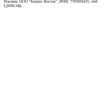
Реклама: ООО "Каприс Восток", ИНН: 7705856435, erid:
LjN8K34jk