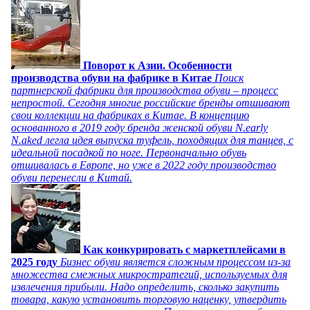
Поворот к Азии. Особенности
производства обуви на фабрике в Китае
Поиск
партнерской фабрики для производства обуви – процесс
непростой. Сегодня многие российские бренды отшивают
свои коллекции на фабриках в Китае. В концепцию
основанного в 2019 году бренда женской обуви N.early
N.aked легла идея выпуска туфель, походящих для танцев, с
идеальной посадкой по ноге. Первоначально обувь
отшивалась в Европе, но уже в 2022 году производство
обуви перенесли в Китай.
Как конкурировать с маркетплейсами в
2025 году
Бизнес обуви является сложным процессом из-за
множества смежных микростратегий, используемых для
извлечения прибыли. Надо определить, сколько закупить
товара, какую установить торговую наценку, утвердить