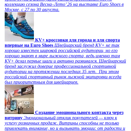
коллекцию сезона Весна–Лето’ 26 на выставке Euro Shoes в
Москве, с 27 по 30 августа.
KV+ кроссовки для города и для спорта
впервые на Euro Shoes
Швейцарский бренд KV+ не так
хорошо известен широкой российской аудитории, но его
хорошо знают в мире лыжного спорта, ведь именно там
KV+ делал первые шаги и активно развивался. Швейцарский
бренд заслужил доверие профессиональной спортивной
аудитории на протяжении последних 35 лет. При этом
российский спортивный рынок лыжной экипировки всегда
был приоритетным для швейцарцев.
Создание эмоционального контакта через
витрину
Эмоциональный отклик покупателей — ключ к
успеху розничных продаж. Витрины способны не только
привлекать внимание, но и вызывать эмоции: от радости и