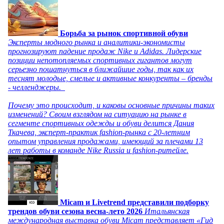
Борьба за рынок спортивной обуви
Эксперты модного рынка и аналитики-экономисты
прогнозируют падение продаж Nike и Adidas. Лидерские
позиции непотопляемых спортивных гигантов могут
серьезно пошатнуться в ближайшие годы, так как их
теснят молодые, смелые и активные конкуренты – бренды
- челленджеры.
Почему это происходит, и каковы основные причины таких
изменений? Своим взглядом на ситуацию на рынке в
сегменте спортивных одежды и обуви делится Дания
Ткачева, эксперт-практик fashion-рынка с 20-летним
опытом управления продажами, имеющий за плечами 13
лет работы в команде Nike Russia и fashion-ритейле.
Micam и Livetrend представили подборку
трендов обуви сезона весна-лето 2026
Итальянская
международная выставка обуви Micam представляет «Гид