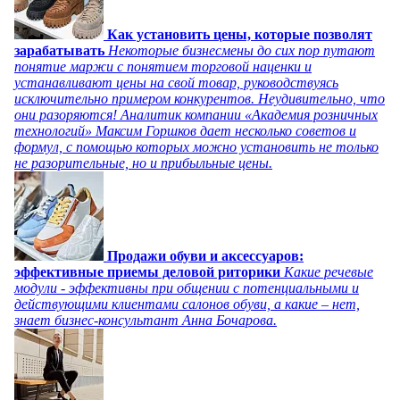
Как установить цены, которые позволят
зарабатывать
Некоторые бизнесмены до сих пор путают
понятие маржи с понятием торговой наценки и
устанавливают цены на свой товар, руководствуясь
исключительно примером конкурентов. Неудивительно, что
они разоряются! Аналитик компании «Академия розничных
технологий» Максим Горшков дает несколько советов и
формул, с помощью которых можно установить не только
не разорительные, но и прибыльные цены.
Продажи обуви и аксессуаров:
эффективные приемы деловой риторики
Какие речевые
модули - эффективны при общении с потенциальными и
действующими клиентами салонов обуви, а какие – нет,
знает бизнес-консультант Анна Бочарова.