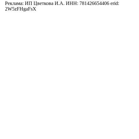
Реклама: ИП Цветкова И.А. ИНН: 781426654406 erid:
2W5zFHgaFsX