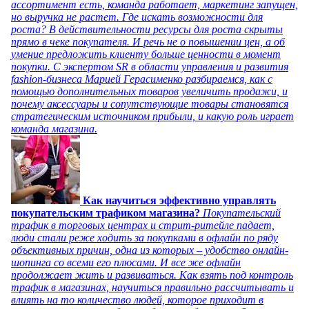
ассортимент есть, команда работает, маркетинг запущен,
но выручка не растет. Где искать возможности для
роста? В действительности ресурсы для роста скрыты
прямо в чеке покупателя. И речь не о повышении цен, а об
умение предложить клиенту больше ценности в момент
покупки. С экспертом SR в области управления и развития
fashion-бизнеса Марией Герасименко разбираемся, как с
помощью дополнительных товаров увеличить продажи, и
почему аксессуары и сопутствующие товары становятся
стратегическим источником прибыли, и какую роль играет
команда магазина.
Как научиться эффективно управлять
покупательским трафиком магазина?
Покупательский
трафик в торговых центрах и стрит-ритейле падает,
люди стали реже ходить за покупками в офлайн по ряду
объективных причин, одна из которых – удобство онлайн-
шопинга со всеми его плюсами. И все же офлайн
продолжает жить и развиваться. Как взять под контроль
трафик в магазинах, научиться правильно рассчитывать и
влиять на то количество людей, которое приходит в