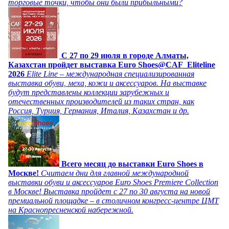
торговые точки, чтобы они были прибыльными?
C 27 по 29 июля в городе Алматы,
Казахстан пройдет выставка Euro Shoes@CAF_Eliteline
2026
Elite Line – международная специализированная
выставка обуви, меха, кожи и аксессуаров. На выставке
будут представлены коллекции зарубежных и
отечественных производителей из таких стран, как
Россия, Турция, Германия, Италия, Казахстан и др.
Всего месяц до выставки Euro Shoes в
Москве!
Считаем дни для главной международной
выставки обуви и аксессуаров Euro Shoes Premiere Collection
в Москве! Выставка пройдет с 27 по 30 августа на новой
премиальной площадке – в столичном конгресс-центре ЦМТ
на Краснопресненской набережной.