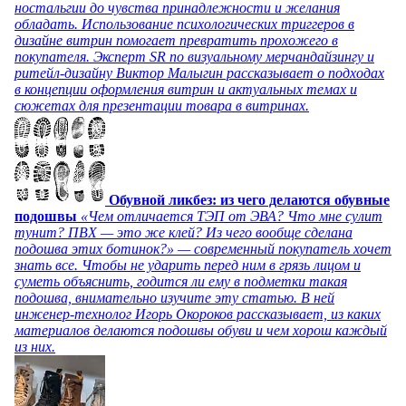
ностальгии до чувства принадлежности и желания
обладать. Использование психологических триггеров в
дизайне витрин помогает превратить прохожего в
покупателя. Эксперт SR по визуальному мерчандайзингу и
ритейл-дизайну Виктор Малыгин рассказывает о подходах
в концепции оформления витрин и актуальных темах и
сюжетах для презентации товара в витринах.
Обувной ликбез: из чего делаются обувные
подошвы
«Чем отличается ТЭП от ЭВА? Что мне сулит
тунит? ПВХ — это же клей? Из чего вообще сделана
подошва этих ботинок?» — современный покупатель хочет
знать все. Чтобы не ударить перед ним в грязь лицом и
суметь объяснить, годится ли ему в подметки такая
подошва, внимательно изучите эту статью. В ней
инженер-технолог Игорь Окороков рассказывает, из каких
материалов делаются подошвы обуви и чем хорош каждый
из них.