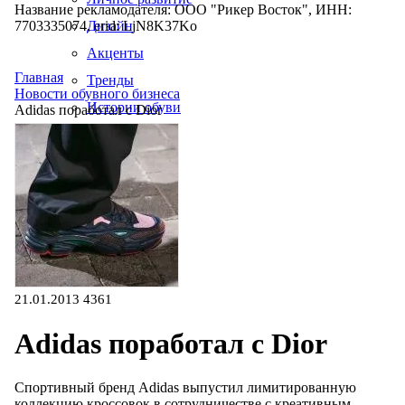
Название рекламодателя: ООО "Рикер Восток", ИНН:
7703335074, erid: LjN8K37Ko
Дизайн
Акценты
Главная
Тренды
Новости обувного бизнеса
Истории обуви
Adidas поработал с Dior
Производство
21.01.2013
4361
Adidas поработал с Dior
Спортивный бренд Adidas выпустил лимитированную
коллекцию кроссовок в сотрудничестве с креативным