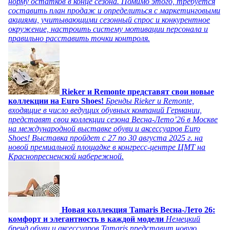
норму остатков в конце сезона. Помимо этого, требуется
составить план продаж и определиться с маркетинговыми
акциями, учитывающими сезонный спрос и конкурентное
окружение, настроить систему мотивации персонала и
правильно расставить точки контроля.
Rieker и Remonte представят свои новые
коллекции на Euro Shoes!
Бренды Rieker и Remonte,
входящие в число ведущих обувных компаний Германии,
представят свои коллекции сезона Весна-Лето’26 в Москве
на международной выставке обуви и аксессуаров Euro
Shoes! Выставка пройдет c 27 по 30 августа 2025 г. на
новой премиальной площадке в конгресс-центре ЦМТ на
Краснопресненской набережной.
Новая коллекция Tamaris Весна-Лето 26:
комфорт и элегантность в каждой модели
Немецкий
бренд обуви и аксессуаров Tamaris представит новую