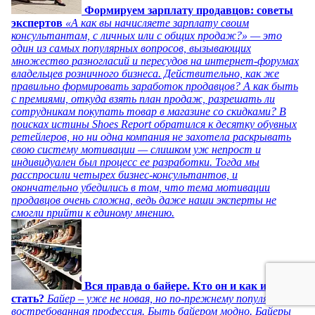
Формируем зарплату продавцов: советы
экспертов
«А как вы начисляете зарплату своим
консультантам, с личных или с общих продаж?» — это
один из самых популярных вопросов, вызывающих
множество разногласий и пересудов на интернет-форумах
владельцев розничного бизнеса. Действительно, как же
правильно формировать заработок продавцов? А как быть
с премиями, откуда взять план продаж, разрешать ли
сотрудникам покупать товар в магазине со скидками? В
поисках истины Shoes Report обратился к десятку обувных
ретейлеров, но ни одна компания не захотела раскрывать
свою систему мотивации — слишком уж непрост и
индивидуален был процесс ее разработки. Тогда мы
расспросили четырех бизнес-консультантов, и
окончательно убедились в том, что тема мотивации
продавцов очень сложна, ведь даже наши эксперты не
смогли прийти к единому мнению.
Вся правда о байере. Кто он и как им
стать?
Байер – уже не новая, но по-прежнему популярная и
востребованная профессия. Быть байером модно. Байеры