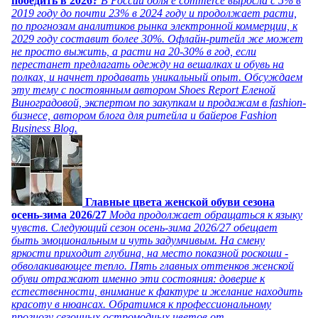
победить в 2026?
В России доля e commerce выросла с 5% в
2019 году до почти 23% в 2024 году и продолжает расти,
по прогнозам аналитиков рынка электронной коммерции, к
2029 году составит более 30%. Офлайн-ритейл же может
не просто выжить, а расти на 20-30% в год, если
перестанет предлагать одежду на вешалках и обувь на
полках, и начнет продавать уникальный опыт. Обсуждаем
эту тему с постоянным автором Shoes Report Еленой
Виноградовой, экспертом по закупкам и продажам в fashion-
бизнесе, автором блога для ритейла и байеров Fashion
Business Blog.
Главные цвета женской обуви сезона
осень-зима 2026/27
Мода продолжает обращаться к языку
чувств. Следующий сезон осень-зима 2026/27 обещает
быть эмоциональным и чуть задумчивым. На смену
яркости приходит глубина, на место показной роскоши -
обволакивающее тепло. Пять главных оттенков женской
обуви отражают именно эти состояния: доверие к
естественности, внимание к фактуре и желание находить
красоту в нюансах. Обратимся к профессиональному
прогнозу сезонных остромодных цветов от