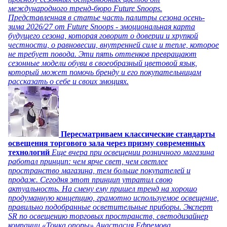
международного тренд-бюро Future Snoops.
Представленная в статье часть палитры сезона осень-
зима 2026/27 от Future Snoops - эмоциональная карта
будущего сезона, которая говорит о доверии и хрупкой
честности, о равновесии, внутренней силе и тепле, которое
не требует повода. Эти пять оттенков превращают
сезонные модели обуви в своеобразный цветовой язык,
который может помочь бренду и его покупательницам
рассказать о себе и своих эмоциях.
Пересматриваем классические стандарты
освещения торгового зала через призму современных
технологий
Еще вчера при освещении розничного магазина
работал принцип: чем ярче свет, чем светлее
пространство магазина, тем больше покупателей и
продаж. Сегодня этот принцип утратил свою
актуальность. На смену ему пришел тренд на хорошо
продуманную концепцию, грамотно используемое освещение,
правильно подобранные осветительные приборы. Эксперт
SR по освещению торговых пространств, светодизайнер
компании «Точка опоры» Анастасия Ефремова