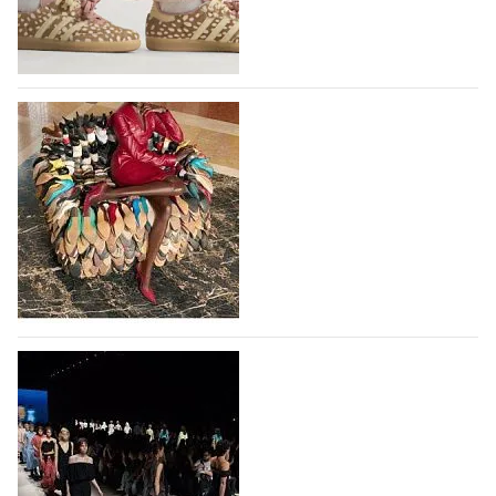
высокотехнологичным продуктам, стилистическим
исследованиям и итальянскому…
10.08.2026
187
Вышли новые кроссовки Adidas Samba в
принте, имитирующем шкуру оленя
Использование анималистичных принтов в дизайне
кроссовок Adidas Samba началось с выпуска
коллаборации Adidas и Wales Bonner, в 2023 году
немецкий бренд выпустил кроссовки Samba в
леопардовом принте, и они имели…
10.08.2026
739
Итальянская Ferragamo вернулась к
прибыльности в первом полугодии 2026
года
Итальянская группа Ferragamo вернулась к