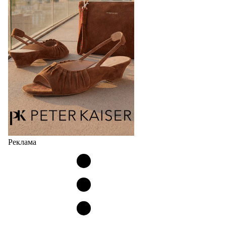
Гуанчжоу, столице моды Китая, является
профессиональной обувной компанией,
объединяющей разработку, производство и…
07.08.2026
797
Реклама