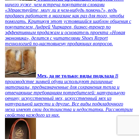
ничего хуже, чем встреча покупателя словами
«Здравствуйте, могу ли я чем-нибудь помочь?», ведь
продавец работает в магазине как раз для того, чтобы
помогать. Критикуя этот устоявшийся шаблон общения с
покупателем, Андрей Чиркарев, бизнес-тренер по
эффективным продажам и основатель проекта «Новая
экономика», делится с читателями Shoes Report
технологией по-настоящему продающих вопросов.
Мех, да не только: виды подклада
В
производстве зимней обуви используют различные
материалы, предназначенные для сохранения тепла и
отвечающие требованиям потребителей: натуральную
овчину, искусственный мех, искусственный мех из
натуральной шерсти и другие. Все виды подкладочного
меха имеют свои достоинства и недостатки. Рассмотрим
свойства каждого из них.