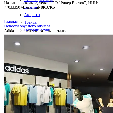
Название рекламодателя: ООО "Рикер Восток", ИНН:
7703335074, erid: LjN8K37Ko
Дизайн
Акценты
Главная
Тренды
Новости обувного бизнеса
Истории обуви
Adidas превратит магазины в стадионы
Производство