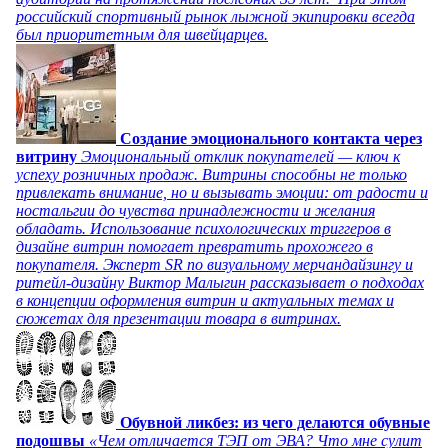
российский спортивный рынок лыжной экипировки всегда
был приоритетным для швейцарцев.
Создание эмоционального контакта через
витрину
Эмоциональный отклик покупателей — ключ к
успеху розничных продаж. Витрины способны не только
привлекать внимание, но и вызывать эмоции: от радости и
ностальгии до чувства принадлежности и желания
обладать. Использование психологических триггеров в
дизайне витрин помогает превратить прохожего в
покупателя. Эксперт SR по визуальному мерчандайзингу и
ритейл-дизайну Виктор Малыгин рассказывает о подходах
в концепции оформления витрин и актуальных темах и
сюжетах для презентации товара в витринах.
Обувной ликбез: из чего делаются обувные
подошвы
«Чем отличается ТЭП от ЭВА? Что мне сулит