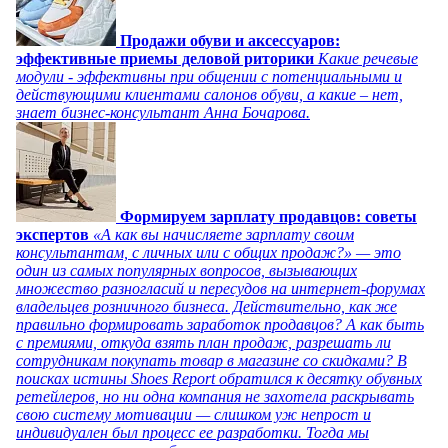
Продажи обуви и аксессуаров:
эффективные приемы деловой риторики
Какие речевые
модули - эффективны при общении с потенциальными и
действующими клиентами салонов обуви, а какие – нет,
знает бизнес-консультант Анна Бочарова.
Формируем зарплату продавцов: советы
экспертов
«А как вы начисляете зарплату своим
консультантам, с личных или с общих продаж?» — это
один из самых популярных вопросов, вызывающих
множество разногласий и пересудов на интернет-форумах
владельцев розничного бизнеса. Действительно, как же
правильно формировать заработок продавцов? А как быть
с премиями, откуда взять план продаж, разрешать ли
сотрудникам покупать товар в магазине со скидками? В
поисках истины Shoes Report обратился к десятку обувных
ретейлеров, но ни одна компания не захотела раскрывать
свою систему мотивации — слишком уж непрост и
индивидуален был процесс ее разработки. Тогда мы