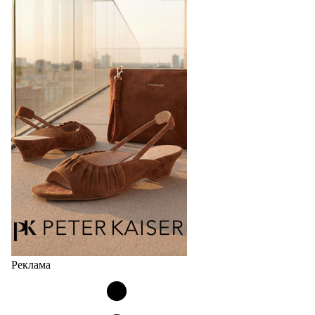
стиль, надёжность и безупречное качество
Фабрика зонтов DINIYA является одним из лидеров
продаж на рынке в России, Беларуси и других
странах СНГ. Широкий модельный ряд женских,
мужских, детских и пляжных зонтов в необычном
дизайнерском исполнении, отличается надёжностью
и высоким качеством…
05.08.2026
451
Реклама