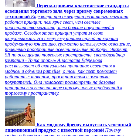
Пересматриваем классические стандарты
освещения торгового зала через призму современных
технологий
Еще вчера при освещении розничного магазина
работал принцип: чем ярче свет, чем светлее
пространство магазина, тем больше покупателей и
продаж. Сегодня этот принцип утратил свою
актуальность. На смену ему пришел тренд на хорошо
продуманную концепцию, грамотно используемое освещение,
правильно подобранные осветительные приборы. Эксперт
SR по освещению торговых пространств, светодизайнер
компании «Точка опоры» Анастасия Ефремова
рассказывает об актуальных принципах освещения в
модном и обувном ритейле, о том, как свет помогает
работать с товаром, пространством и эмоциями
покупателей. Она поможет посмотреть на базовые
принципы в освещении через призму новых требований к
торговому пространству.
Как модному бренду выпустить успешный
лицензионный продукт с известной персоной
Почему
модным брендам стоит рассматривать лицензирование