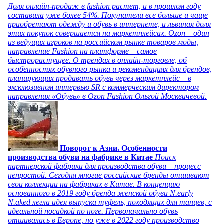
Доля онлайн-продаж в fashion растет, и в прошлом году
составила уже более 54%. Покупатели все больше и чаще
приобретают одежду и обувь в интернете, и львиная доля
этих покупок совершается на маркетплейсах. Ozon – один
из ведущих игроков на российском рынке товаров моды,
направление Fashion на платформе – самое
быстрорастущее. О трендах в онлайн-торговле, об
особенностях обувного рынка и рекомендациях для брендов,
планирующих продавать обувь через маркетплейс – в
эксклюзивном интервью SR с коммерческим директором
направления «Обувь» в Ozon Fashion Ольгой Москвичевой.
Поворот к Азии. Особенности
производства обуви на фабрике в Китае
Поиск
партнерской фабрики для производства обуви – процесс
непростой. Сегодня многие российские бренды отшивают
свои коллекции на фабриках в Китае. В концепцию
основанного в 2019 году бренда женской обуви N.early
N.aked легла идея выпуска туфель, походящих для танцев, с
идеальной посадкой по ноге. Первоначально обувь
отшивалась в Европе, но уже в 2022 году производство