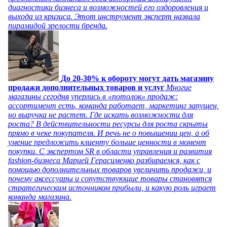
диагностики бизнеса и возможностей его оздоровления и
выхода из кризиса. Этот инструмент эксперт назвала
пирамидой зрелости бренда.
До 20-30% к обороту могут дать магазину
продажи дополнительных товаров и услуг
Многие
магазины сегодня уперлись в «потолок» продаж:
ассортимент есть, команда работает, маркетинг запущен,
но выручка не растет. Где искать возможности для
роста? В действительности ресурсы для роста скрыты
прямо в чеке покупателя. И речь не о повышении цен, а об
умение предложить клиенту больше ценности в момент
покупки. С экспертом SR в области управления и развития
fashion-бизнеса Марией Герасименко разбираемся, как с
помощью дополнительных товаров увеличить продажи, и
почему аксессуары и сопутствующие товары становятся
стратегическим источником прибыли, и какую роль играет
команда магазина.