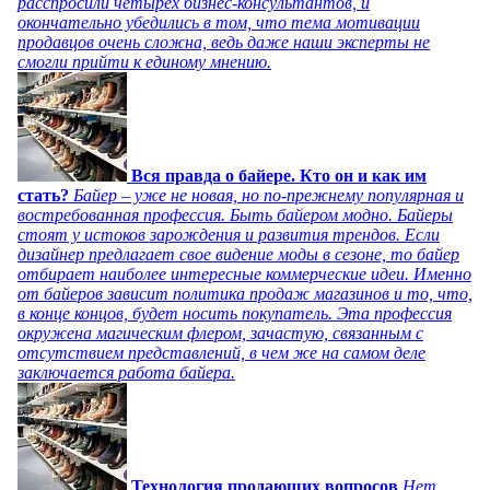
расспросили четырех бизнес-консультантов, и
окончательно убедились в том, что тема мотивации
продавцов очень сложна, ведь даже наши эксперты не
смогли прийти к единому мнению.
Вся правда о байере. Кто он и как им
стать?
Байер – уже не новая, но по-прежнему популярная и
востребованная профессия. Быть байером модно. Байеры
стоят у истоков зарождения и развития трендов. Если
дизайнер предлагает свое видение моды в сезоне, то байер
отбирает наиболее интересные коммерческие идеи. Именно
от байеров зависит политика продаж магазинов и то, что,
в конце концов, будет носить покупатель. Эта профессия
окружена магическим флером, зачастую, связанным с
отсутствием представлений, в чем же на самом деле
заключается работа байера.
Технология продающих вопросов
Нет