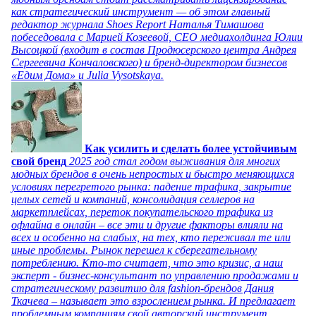
как стратегический инструмент — об этом главный
редактор журнала Shoes Report Наталья Тимашова
побеседовала с Марией Козеевой, СЕО медиахолдинга Юлии
Высоцкой (входит в состав Продюсерского центра Андрея
Сергеевича Кончаловского) и бренд-директором бизнесов
«Едим Дома» и Julia Vysotskaya.
Как усилить и сделать более устойчивым
свой бренд
2025 год стал годом выживания для многих
модных брендов в очень непростых и быстро меняющихся
условиях перегретого рынка: падение трафика, закрытие
целых сетей и компаний, консолидация селлеров на
маркетплейсах, переток покупательского трафика из
офлайна в онлайн – все эти и другие факторы влияли на
всех и особенно на слабых, на тех, кто переживал те или
иные проблемы. Рынок перешел к сберегательному
потреблению. Кто-то считает, что это кризис, а наш
эксперт - бизнес-консультант по управлению продажами и
стратегическому развитию для fashion-брендов Дания
Ткачева – называет это взрослением рынка. И предлагает
проблемным компаниям свой авторский инструмент