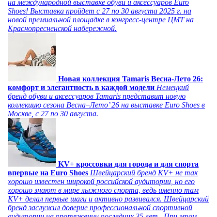
на международной выставке обуви и аксессуаров Euro
Shoes! Выставка пройдет c 27 по 30 августа 2025 г. на
новой премиальной площадке в конгресс-центре ЦМТ на
Краснопресненской набережной.
Новая коллекция Tamaris Весна-Лето 26:
комфорт и элегантность в каждой модели
Немецкий
бренд обуви и аксессуаров Tamaris представит новую
коллекцию сезона Весна–Лето’ 26 на выставке Euro Shoes в
Москве, с 27 по 30 августа.
KV+ кроссовки для города и для спорта
впервые на Euro Shoes
Швейцарский бренд KV+ не так
хорошо известен широкой российской аудитории, но его
хорошо знают в мире лыжного спорта, ведь именно там
KV+ делал первые шаги и активно развивался. Швейцарский
бренд заслужил доверие профессиональной спортивной
аудитории на протяжении последних 35 лет. При этом