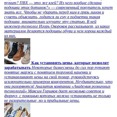
тунит? ПВХ — это же клей? Из чего вообще сделана
подошва этих ботинок?» — современный покупатель хочет
знать все. Чтобы не ударить перед ним в грязь лицом и
суметь объяснить, годится ли ему в подметки такая
подошва, внимательно изучите эту статью. В ней
инженер-технолог Игорь Окороков рассказывает, из каких
материалов делаются подошвы обуви и чем хорош каждый
из них.
Как установить цены, которые позволят
зарабатывать
Некоторые бизнесмены до сих пор путают
понятие маржи с понятием торговой наценки и
устанавливают цены на свой товар, руководствуясь
исключительно примером конкурентов. Неудивительно, что
они разоряются! Аналитик компании «Академия розничных
технологий» Максим Горшков дает несколько советов и
формул, с помощью которых можно установить не только
не разорительные, но и прибыльные цены.