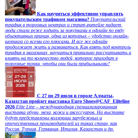
Как научиться эффективно управлять
покупательским трафиком магазина?
Покупательский
трафик в торговых центрах и стрит-ритейле падает,
люди стали реже ходить за покупками в офлайн по ряду
объективных причин, одна из которых – удобство онлайн-
шопинга со всеми его плюсами. И все же офлайн
продолжает жить и развиваться. Как взять под контроль
трафик в магазинах, научиться правильно рассчитывать и
влиять на то количество людей, которое приходит в
торговые точки, чтобы они были прибыльными?
C 27 по 29 июля в городе Алматы,
Казахстан пройдет выставка Euro Shoes@CAF_Eliteline
2026
Elite Line – международная специализированная
выставка обуви, меха, кожи и аксессуаров. На выставке
будут представлены коллекции зарубежных и
отечественных производителей из таких стран, как
Россия, Турция, Германия, Италия, Казахстан и др.