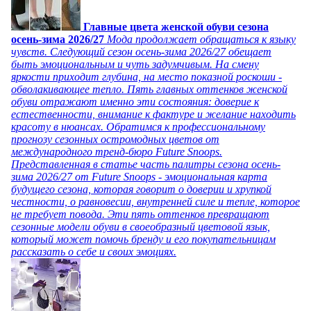
Главные цвета женской обуви сезона
осень-зима 2026/27
Мода продолжает обращаться к языку
чувств. Следующий сезон осень-зима 2026/27 обещает
быть эмоциональным и чуть задумчивым. На смену
яркости приходит глубина, на место показной роскоши -
обволакивающее тепло. Пять главных оттенков женской
обуви отражают именно эти состояния: доверие к
естественности, внимание к фактуре и желание находить
красоту в нюансах. Обратимся к профессиональному
прогнозу сезонных остромодных цветов от
международного тренд-бюро Future Snoops.
Представленная в статье часть палитры сезона осень-
зима 2026/27 от Future Snoops - эмоциональная карта
будущего сезона, которая говорит о доверии и хрупкой
честности, о равновесии, внутренней силе и тепле, которое
не требует повода. Эти пять оттенков превращают
сезонные модели обуви в своеобразный цветовой язык,
который может помочь бренду и его покупательницам
рассказать о себе и своих эмоциях.