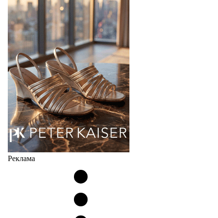
Популярный силуэт бренда,1999 года выпуска,
соответствует сегодняшнему тренду на
сникерины (гибридный вариант балеток и
кроссовок обтекаемой формы и с тонкой подошвой).
Но в модели Miu Miu Bubble присутствует еще и…
05.08.2026
3227
Реклама