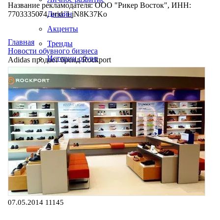
Название рекламодателя: ООО "Рикер Восток", ИНН:
7703335074, erid: LjN8K37Ko
Дизайн
Акценты
Главная
Тренды
Новости обувного бизнеса
Истории обуви
Adidas продает бренд Rockport
Производство
07.05.2014
11145