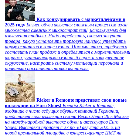
Как конкурировать с маркетплейсами в
2025 году
Бизнес обуви является сложным процессом из-за
множества смежных микростратегий, используемых для
извлечения прибыли. Надо определить, сколько закупить
товара, какую установить торговую наценку, утвердить
норму остатков в конце сезона. Помимо этого, требуется
составить план продаж и определиться с маркетинговыми
акциями, учитывающими сезонный спрос и конкурентное
окружение, настроить систему мотивации персонала и
правильно расставить точки контроля.
Rieker и Remonte представят свои новые
коллекции на Euro Shoes!
Бренды Rieker и Remonte,
входящие в число ведущих обувных компаний Германии,
представят свои коллекции сезона Весна-Лето’26 в Москве
на международной выставке обуви и аксессуаров Euro
Shoes! Выставка пройдет c 27 по 30 августа 2025 г. на
новой премиальной площадке в конгресс-центре ЦМТ на