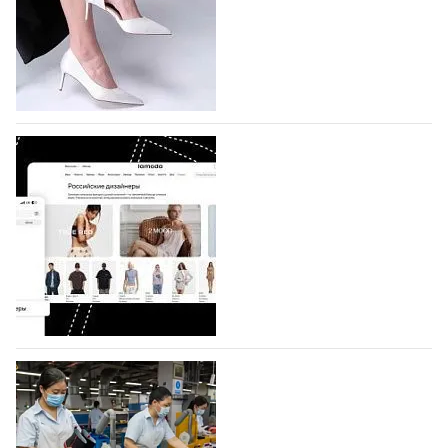
которая пройдет в российской столице с 26 сентября
по 1 октября, уже подано 1047 заявок. Примерно
половину из них (494) прислали дизайнеры,
коллекции которых не были представлены в…
07.08.2026
684
BALLINA представит свои новинки на Euro
Shoes
Компания BALLINA Guangzhou Lihuang Footwear
Co., Ltd., основанная в 2011 году и расположенная в
Гуанчжоу, столице моды Китая, является
профессиональной обувной компанией,
объединяющей разработку, производство и…
07.08.2026
544
На платформе Lamoda - новый раздел и
условия продвижения локальных
дизайнерских марок