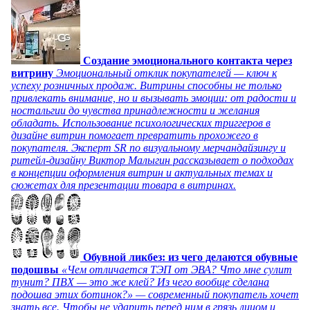
Создание эмоционального контакта через
витрину
Эмоциональный отклик покупателей — ключ к
успеху розничных продаж. Витрины способны не только
привлекать внимание, но и вызывать эмоции: от радости и
ностальгии до чувства принадлежности и желания
обладать. Использование психологических триггеров в
дизайне витрин помогает превратить прохожего в
покупателя. Эксперт SR по визуальному мерчандайзингу и
ритейл-дизайну Виктор Малыгин рассказывает о подходах
в концепции оформления витрин и актуальных темах и
сюжетах для презентации товара в витринах.
Обувной ликбез: из чего делаются обувные
подошвы
«Чем отличается ТЭП от ЭВА? Что мне сулит
тунит? ПВХ — это же клей? Из чего вообще сделана
подошва этих ботинок?» — современный покупатель хочет
знать все. Чтобы не ударить перед ним в грязь лицом и