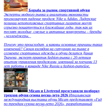
Борьба за рынок спортивной обуви
Эксперты модного рынка и аналитики-экономисты
прогнозируют падение продаж Nike и Adidas. Лидерские
позиции непотопляемых спортивных гигантов могут
серьезно пошатнуться в ближайшие годы, так как их
теснят молодые, смелые и активные конкуренты – бренды
- челленджеры.
Почему это происходит, и каковы основные причины таких
изменений? Своим взглядом на ситуацию на рынке в
сегменте спортивных одежды и обуви делится Дания
Ткачева, эксперт-практик fashion-рынка с 20-летним
опытом управления продажами, имеющий за плечами 13
лет работы в команде Nike Russia и fashion-ритейле.
Micam и Livetrend представили подборку
трендов обуви сезона весна-лето 2026
Итальянская
международная выставка обуви Micam представляет «Гид
по трендам сезона весна-лето 2026», разработанный