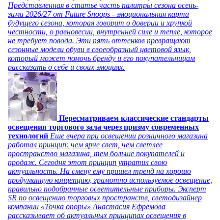
Представленная в статье часть палитры сезона осень-
зима 2026/27 от Future Snoops - эмоциональная карта
будущего сезона, которая говорит о доверии и хрупкой
честности, о равновесии, внутренней силе и тепле, которое
не требует повода. Эти пять оттенков превращают
сезонные модели обуви в своеобразный цветовой язык,
который может помочь бренду и его покупательницам
рассказать о себе и своих эмоциях.
Пересматриваем классические стандарты
освещения торгового зала через призму современных
технологий
Еще вчера при освещении розничного магазина
работал принцип: чем ярче свет, чем светлее
пространство магазина, тем больше покупателей и
продаж. Сегодня этот принцип утратил свою
актуальность. На смену ему пришел тренд на хорошо
продуманную концепцию, грамотно используемое освещение,
правильно подобранные осветительные приборы. Эксперт
SR по освещению торговых пространств, светодизайнер
компании «Точка опоры» Анастасия Ефремова
рассказывает об актуальных принципах освещения в