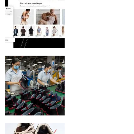
Shoes
Компания BALLINA Guangzhou Lihuang Footwear
Co., Ltd., основанная в 2011 году и расположенная в
Гуанчжоу, столице моды Китая, является
профессиональной обувной компанией,
объединяющей разработку, производство и…
07.08.2026
567
На платформе Lamoda - новый раздел и
условия продвижения локальных
дизайнерских марок
Российский маркетплейс Lamoda решил обновить
раздел для продажи продукции локальных
дизайнерских марок одежды, обуви и аксессуаров.
Бренды также получат маркетинговую…
06.08.2026
748
Объем мирового производства обуви в