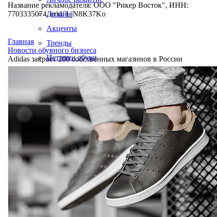
Название рекламодателя: ООО "Рикер Восток", ИНН:
7703335074, erid: LjN8K37Ko
Дизайн
Акценты
Главная
Тренды
Новости обувного бизнеса
Истории обуви
Adidas закроет 200 собственных магазинов в России
Производство