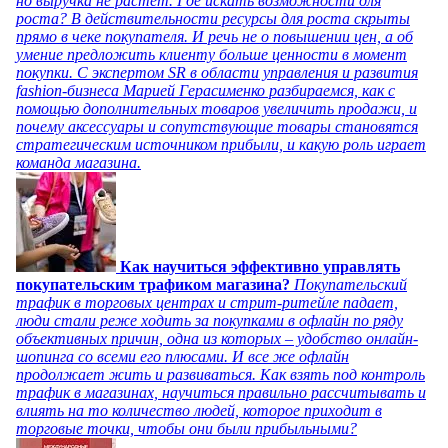
но выручка не растет. Где искать возможности для
роста? В действительности ресурсы для роста скрыты
прямо в чеке покупателя. И речь не о повышении цен, а об
умение предложить клиенту больше ценности в момент
покупки. С экспертом SR в области управления и развития
fashion-бизнеса Марией Герасименко разбираемся, как с
помощью дополнительных товаров увеличить продажи, и
почему аксессуары и сопутствующие товары становятся
стратегическим источником прибыли, и какую роль играет
команда магазина.
Как научиться эффективно управлять
покупательским трафиком магазина?
Покупательский
трафик в торговых центрах и стрит-ритейле падает,
люди стали реже ходить за покупками в офлайн по ряду
объективных причин, одна из которых – удобство онлайн-
шопинга со всеми его плюсами. И все же офлайн
продолжает жить и развиваться. Как взять под контроль
трафик в магазинах, научиться правильно рассчитывать и
влиять на то количество людей, которое приходит в
торговые точки, чтобы они были прибыльными?