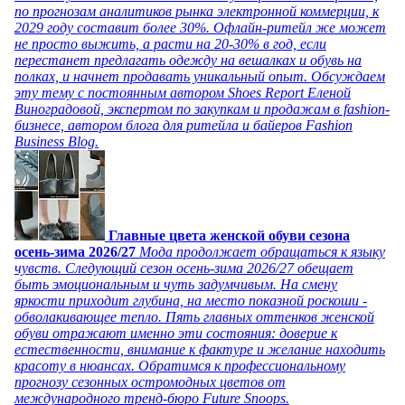
по прогнозам аналитиков рынка электронной коммерции, к
2029 году составит более 30%. Офлайн-ритейл же может
не просто выжить, а расти на 20-30% в год, если
перестанет предлагать одежду на вешалках и обувь на
полках, и начнет продавать уникальный опыт. Обсуждаем
эту тему с постоянным автором Shoes Report Еленой
Виноградовой, экспертом по закупкам и продажам в fashion-
бизнесе, автором блога для ритейла и байеров Fashion
Business Blog.
Главные цвета женской обуви сезона
осень-зима 2026/27
Мода продолжает обращаться к языку
чувств. Следующий сезон осень-зима 2026/27 обещает
быть эмоциональным и чуть задумчивым. На смену
яркости приходит глубина, на место показной роскоши -
обволакивающее тепло. Пять главных оттенков женской
обуви отражают именно эти состояния: доверие к
естественности, внимание к фактуре и желание находить
красоту в нюансах. Обратимся к профессиональному
прогнозу сезонных остромодных цветов от
международного тренд-бюро Future Snoops.