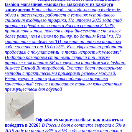
fashion-магазинов «выжать» максимум из каждого
зашедшего»
В последние годы офлайн-розница в одежде,
обуви и аксессуарах работает в условиях устойчивого
снижения входящего трафика. По итогам 2025 года спад
трафика офлайн-магазинов в России составил 8-15 %,
причем показатель покупок в офлайн-сегменте снижался
более резко, чем в целом по рынку, по данным Retail.ru. По
статистике отдельных ТЦ падение по итогам прошлого
года составило от 15 до 25%. Как эффективно работать
продавцам с покупателями в таких непростых условиях?
Подробно разбираем стратегии сервиса при низком
трафике с экспертом SR по закупкам и продажам в fashion-
бизнесе Еленой Виноградовой. Эксперт дает проверенные
методы с практическими примерами речевых модулей.
Елена уверена, что в условиях падающего трафика
качественный сервис становится главным конкурентным
преимуществом для обувной
Офлайн vs маркетплейсы: как выжить и
победить в 2026?
В России доля e commerce выросла с 5% в
2019 году до почти 23% в 2024 году и продолжает расти,