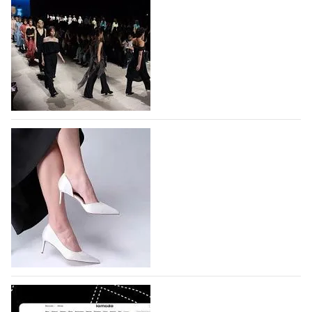
На участие в Московской неделе моды
подано 1047 заявок
На участие в седьмой Московской неделе моды,
которая пройдет в российской столице с 26 сентября
по 1 октября, уже подано 1047 заявок. Примерно
половину из них (494) прислали дизайнеры,
коллекции которых не были представлены в…
07.08.2026
705
BALLINA представит свои новинки на Euro