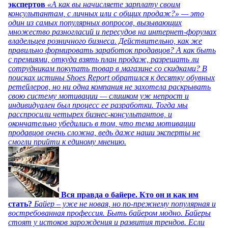
экспертов
«А как вы начисляете зарплату своим
консультантам, с личных или с общих продаж?» — это
один из самых популярных вопросов, вызывающих
множество разногласий и пересудов на интернет-форумах
владельцев розничного бизнеса. Действительно, как же
правильно формировать заработок продавцов? А как быть
с премиями, откуда взять план продаж, разрешать ли
сотрудникам покупать товар в магазине со скидками? В
поисках истины Shoes Report обратился к десятку обувных
ретейлеров, но ни одна компания не захотела раскрывать
свою систему мотивации — слишком уж непрост и
индивидуален был процесс ее разработки. Тогда мы
расспросили четырех бизнес-консультантов, и
окончательно убедились в том, что тема мотивации
продавцов очень сложна, ведь даже наши эксперты не
смогли прийти к единому мнению.
Вся правда о байере. Кто он и как им
стать?
Байер – уже не новая, но по-прежнему популярная и
востребованная профессия. Быть байером модно. Байеры
стоят у истоков зарождения и развития трендов. Если