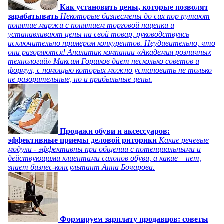
Как установить цены, которые позволят
зарабатывать
Некоторые бизнесмены до сих пор путают
понятие маржи с понятием торговой наценки и
устанавливают цены на свой товар, руководствуясь
исключительно примером конкурентов. Неудивительно, что
они разоряются! Аналитик компании «Академия розничных
технологий» Максим Горшков дает несколько советов и
формул, с помощью которых можно установить не только
не разорительные, но и прибыльные цены.
Продажи обуви и аксессуаров:
эффективные приемы деловой риторики
Какие речевые
модули - эффективны при общении с потенциальными и
действующими клиентами салонов обуви, а какие – нет,
знает бизнес-консультант Анна Бочарова.
Формируем зарплату продавцов: советы