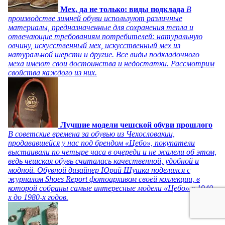
Мех, да не только: виды подклада
В
производстве зимней обуви используют различные
материалы, предназначенные для сохранения тепла и
отвечающие требованиям потребителей: натуральную
овчину, искусственный мех, искусственный мех из
натуральной шерсти и другие. Все виды подкладочного
меха имеют свои достоинства и недостатки. Рассмотрим
свойства каждого из них.
Лучшие модели чешской обуви прошлого
В советские времена за обувью из Чехословакии,
продававшейся у нас под брендом «Цебо», покупатели
выстаивали по четыре часа в очереди и не жалели об этом,
ведь чешская обувь считалась качественной, удобной и
модной. Обувной дизайнер Юрай Шушка поделился с
журналом Shoes Report фотоархивом своей коллекции, в
которой собраны самые интересные модели «Цебо» с 1940-
х до 1980-х годов.