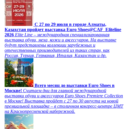
C 27 по 29 июля в городе Алматы,
Казахстан пройдет выставка Euro Shoes@CAF_Eliteline
2026
Elite Line – международная специализированная
выставка обуви, меха, кожи и аксессуаров. На выставке
будут представлены коллекции зарубежных и
отечественных производителей из таких стран, как
Россия, Турция, Германия, Италия, Казахстан и др.
Всего месяц до выставки Euro Shoes в
Москве!
Считаем дни для главной международной
выставки обуви и аксессуаров Euro Shoes Premiere Collection
в Москве! Выставка пройдет с 27 по 30 августа на новой
премиальной площадке – в столичном конгресс-центре ЦМТ
на Краснопресненской набережной.