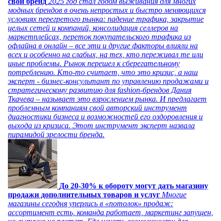
свой бренд
2025 год стал годом выживания для многих
модных брендов в очень непростых и быстро меняющихся
условиях перегретого рынка: падение трафика, закрытие
целых сетей и компаний, консолидация селлеров на
маркетплейсах, переток покупательского трафика из
офлайна в онлайн – все эти и другие факторы влияли на
всех и особенно на слабых, на тех, кто переживал те или
иные проблемы. Рынок перешел к сберегательному
потреблению. Кто-то считает, что это кризис, а наш
эксперт - бизнес-консультант по управлению продажами и
стратегическому развитию для fashion-брендов Дания
Ткачева – называет это взрослением рынка. И предлагает
проблемным компаниям свой авторский инструмент
диагностики бизнеса и возможностей его оздоровления и
выхода из кризиса. Этот инструмент эксперт назвала
пирамидой зрелости бренда.
До 20-30% к обороту могут дать магазину
продажи дополнительных товаров и услуг
Многие
магазины сегодня уперлись в «потолок» продаж:
ассортимент есть, команда работает, маркетинг запущен,