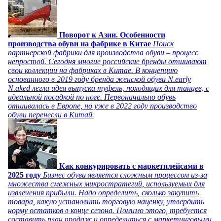
Поворот к Азии. Особенности
производства обуви на фабрике в Китае
Поиск
партнерской фабрики для производства обуви – процесс
непростой. Сегодня многие российские бренды отшивают
свои коллекции на фабриках в Китае. В концепцию
основанного в 2019 году бренда женской обуви N.early
N.aked легла идея выпуска туфель, походящих для танцев, с
идеальной посадкой по ноге. Первоначально обувь
отшивалась в Европе, но уже в 2022 году производство
обуви перенесли в Китай.
Как конкурировать с маркетплейсами в
2025 году
Бизнес обуви является сложным процессом из-за
множества смежных микростратегий, используемых для
извлечения прибыли. Надо определить, сколько закупить
товара, какую установить торговую наценку, утвердить
норму остатков в конце сезона. Помимо этого, требуется
составить план продаж и определиться с маркетинговыми