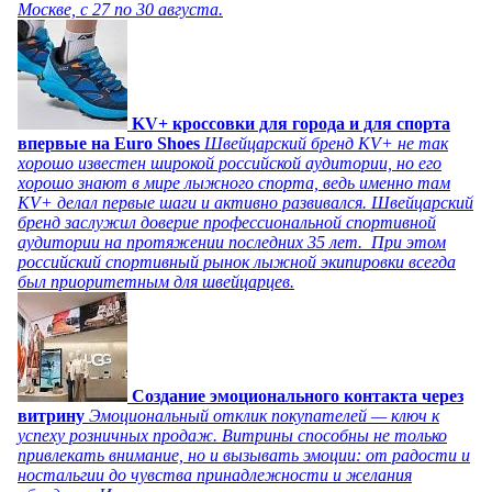
Москве, с 27 по 30 августа.
KV+ кроссовки для города и для спорта
впервые на Euro Shoes
Швейцарский бренд KV+ не так
хорошо известен широкой российской аудитории, но его
хорошо знают в мире лыжного спорта, ведь именно там
KV+ делал первые шаги и активно развивался. Швейцарский
бренд заслужил доверие профессиональной спортивной
аудитории на протяжении последних 35 лет. При этом
российский спортивный рынок лыжной экипировки всегда
был приоритетным для швейцарцев.
Создание эмоционального контакта через
витрину
Эмоциональный отклик покупателей — ключ к
успеху розничных продаж. Витрины способны не только
привлекать внимание, но и вызывать эмоции: от радости и
ностальгии до чувства принадлежности и желания