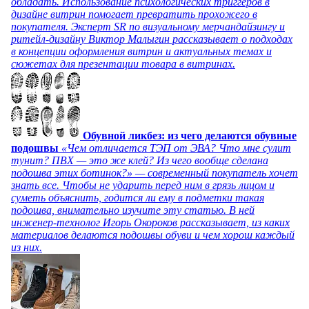
обладать. Использование психологических триггеров в
дизайне витрин помогает превратить прохожего в
покупателя. Эксперт SR по визуальному мерчандайзингу и
ритейл-дизайну Виктор Малыгин рассказывает о подходах
в концепции оформления витрин и актуальных темах и
сюжетах для презентации товара в витринах.
Обувной ликбез: из чего делаются обувные
подошвы
«Чем отличается ТЭП от ЭВА? Что мне сулит
тунит? ПВХ — это же клей? Из чего вообще сделана
подошва этих ботинок?» — современный покупатель хочет
знать все. Чтобы не ударить перед ним в грязь лицом и
суметь объяснить, годится ли ему в подметки такая
подошва, внимательно изучите эту статью. В ней
инженер-технолог Игорь Окороков рассказывает, из каких
материалов делаются подошвы обуви и чем хорош каждый
из них.