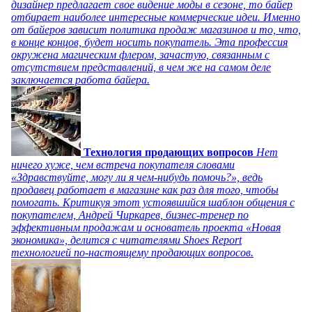
дизайнер предлагает свое видение моды в сезоне, то байер
отбирает наиболее интересные коммерческие идеи. Именно
от байеров зависит политика продаж магазинов и то, что,
в конце концов, будет носить покупатель. Эта профессия
окружена магическим флером, зачастую, связанным с
отсутствием представлений, в чем же на самом деле
заключается работа байера.
Технология продающих вопросов
Нет
ничего хуже, чем встреча покупателя словами
«Здравствуйте, могу ли я чем-нибудь помочь?», ведь
продавец работает в магазине как раз для того, чтобы
помогать. Критикуя этот устоявшийся шаблон общения с
покупателем, Андрей Чиркарев, бизнес-тренер по
эффективным продажам и основатель проекта «Новая
экономика», делится с читателями Shoes Report
технологией по-настоящему продающих вопросов.