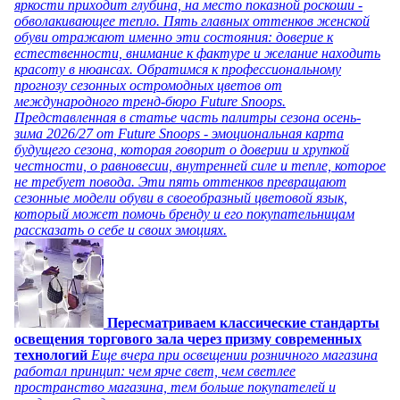
яркости приходит глубина, на место показной роскоши -
обволакивающее тепло. Пять главных оттенков женской
обуви отражают именно эти состояния: доверие к
естественности, внимание к фактуре и желание находить
красоту в нюансах. Обратимся к профессиональному
прогнозу сезонных остромодных цветов от
международного тренд-бюро Future Snoops.
Представленная в статье часть палитры сезона осень-
зима 2026/27 от Future Snoops - эмоциональная карта
будущего сезона, которая говорит о доверии и хрупкой
честности, о равновесии, внутренней силе и тепле, которое
не требует повода. Эти пять оттенков превращают
сезонные модели обуви в своеобразный цветовой язык,
который может помочь бренду и его покупательницам
рассказать о себе и своих эмоциях.
Пересматриваем классические стандарты
освещения торгового зала через призму современных
технологий
Еще вчера при освещении розничного магазина
работал принцип: чем ярче свет, чем светлее
пространство магазина, тем больше покупателей и