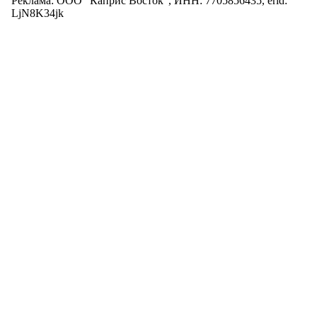
Реклама: ООО "Каприс Восток", ИНН: 7705856435, erid:
LjN8K34jk