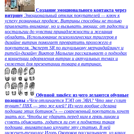
Создание эмоционального контакта через
витрину
Эмоциональный отклик покупателей — ключ к
успеху розничных продаж. Витрины способны не только
привлекать внимание, но и вызывать эмоции: от радости и
ностальгии до чувства принадлежности и желания
обладать. Использование психологических триггеров в
дизайне витрин помогает превратить прохожего в
покупателя. Эксперт SR по визуальному мерчандайзингу и
ритейл-дизайну Виктор Малыгин рассказывает о подходах
в концепции оформления витрин и актуальных темах и
сюжетах для презентации товара в витринах.
Обувной ликбез: из чего делаются обувные
подошвы
«Чем отличается ТЭП от ЭВА? Что мне сулит
тунит? ПВХ — это же клей? Из чего вообще сделана
подошва этих ботинок?» — современный покупатель хочет
знать все. Чтобы не ударить перед ним в грязь лицом и
суметь объяснить, годится ли ему в подметки такая
подошва, внимательно изучите эту статью. В ней
инженер-технолог Игорь Окороков рассказывает, из каких