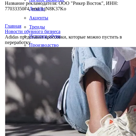
Название рекламодателя: ООО "Рикер Восток", ИНН:
7703335074, erid: LjN8K37Ko
Дизайн
Акценты
Главная
Тренды
Новости обувного бизнеса
Истории обуви
Adidas представил кроссовки, которые можно пустить в
переработку
Производство