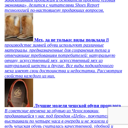
экономика», делится с читателями Shoes Report
технологией по-настоящему продающих вопросов.
Мех, да не только: виды подклада
В
производстве зимней обуви используют различные
материалы, предназначенные для сохранения тепла и
отвечающие требованиям потребителей: натуральную
овчину, искусственный мех, искусственный мех из
натуральной шерсти и другие. Все виды подкладочного
меха имеют свои достоинства и недостатки. Рассмотрим
свойства каждого из них.
Лучшие модели чешской обуви прошлого
В советские времена за обувью из Чехословакии,
продававшейся у нас под брендом «Цебо», покупатели
выстаивали по четыре часа в очереди и не жалели об этом,
ведь чешская обувь считалась качественной, удобной и