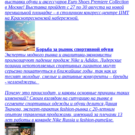
выставки обуви и аксессуаров Euro Shoes Premiere Collection
в Москве! Выставка пройдет с 27 по 30 августа на новой
премиальной площадке – в столичном конгресс-центре ЦМТ
на Краснопресненской набережной.
Борьба за рынок спортивной обуви
Эксперты модного рынка и аналитики-экономисты
прогнозируют падение продаж Nike и Adidas. Лидерские
позиции непотопляемых спортивных гигантов могут
серьезно пошатнуться в ближайшие годы, так как их
теснят молодые, смелые и активные конкуренты – бренды
- челленджеры.
Почему это происходит, и каковы основные причины таких
изменений? Своим взглядом на ситуацию на рынке в
сегменте спортивных одежды и обуви делится Дания
Ткачева, эксперт-практик fashion-рынка с 20-летним
опытом управления продажами, имеющий за плечами 13
лет работы в команде Nike Russia и fashion-ритейле.