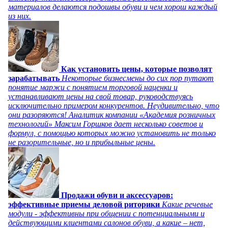
материалов делаются подошвы обуви и чем хорош каждый
из них.
Как установить цены, которые позволят
зарабатывать
Некоторые бизнесмены до сих пор путают
понятие маржи с понятием торговой наценки и
устанавливают цены на свой товар, руководствуясь
исключительно примером конкурентов. Неудивительно, что
они разоряются! Аналитик компании «Академия розничных
технологий» Максим Горшков дает несколько советов и
формул, с помощью которых можно установить не только
не разорительные, но и прибыльные цены.
Продажи обуви и аксессуаров:
эффективные приемы деловой риторики
Какие речевые
модули - эффективны при общении с потенциальными и
действующими клиентами салонов обуви, а какие – нет,