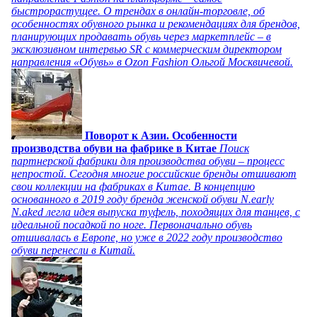
быстрорастущее. О трендах в онлайн-торговле, об
особенностях обувного рынка и рекомендациях для брендов,
планирующих продавать обувь через маркетплейс – в
эксклюзивном интервью SR с коммерческим директором
направления «Обувь» в Ozon Fashion Ольгой Москвичевой.
Поворот к Азии. Особенности
производства обуви на фабрике в Китае
Поиск
партнерской фабрики для производства обуви – процесс
непростой. Сегодня многие российские бренды отшивают
свои коллекции на фабриках в Китае. В концепцию
основанного в 2019 году бренда женской обуви N.early
N.aked легла идея выпуска туфель, походящих для танцев, с
идеальной посадкой по ноге. Первоначально обувь
отшивалась в Европе, но уже в 2022 году производство
обуви перенесли в Китай.