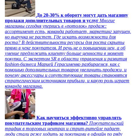
До 20-30% к обороту могут дать магазину
продажи дополнительных товаров и услуг
Многие
магазины сегодня уперлись в «потолок» продаж:
ассортимент есть, команда работает, маркетинг запущен,
но выручка не растет. Где искать возможности для
роста? В действительности ресурсы для роста скрыты
прямо в чеке покупателя. И речь не о повышении цен, а об
умение предложить клиенту больше ценности в момент
покупки. С экспертом SR в области управления и развития
fashion-бизнеса Марией Герасименко разбираемся, как с
помощью дополнительных товаров увеличить продажи, и
почему аксессуары и сопутствующие товары становятся
стратегическим источником прибыли, и какую роль играет
команда магазина.
Как научиться эффективно управлять
покупательским трафиком магазина?
Покупательский
трафик в торговых центрах и стрит-ритейле падает,
люди стали реже ходить за покупками в офлайн по ряду