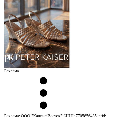
соответствует сегодняшнему тренду на
сникерины (гибридный вариант балеток и
кроссовок обтекаемой формы и с тонкой подошвой).
Но в модели Miu Miu Bubble присутствует еще и…
05.08.2026
2813
Реклама
Реклама: ООО "Каприс Восток", ИНН: 7705856435, erid: