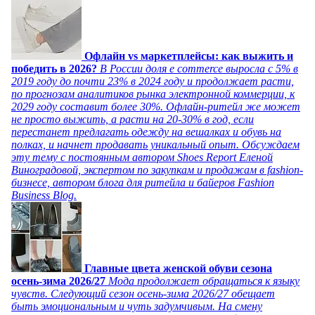
Офлайн vs маркетплейсы: как выжить и
победить в 2026?
В России доля e commerce выросла с 5% в
2019 году до почти 23% в 2024 году и продолжает расти,
по прогнозам аналитиков рынка электронной коммерции, к
2029 году составит более 30%. Офлайн-ритейл же может
не просто выжить, а расти на 20-30% в год, если
перестанет предлагать одежду на вешалках и обувь на
полках, и начнет продавать уникальный опыт. Обсуждаем
эту тему с постоянным автором Shoes Report Еленой
Виноградовой, экспертом по закупкам и продажам в fashion-
бизнесе, автором блога для ритейла и байеров Fashion
Business Blog.
Главные цвета женской обуви сезона
осень-зима 2026/27
Мода продолжает обращаться к языку
чувств. Следующий сезон осень-зима 2026/27 обещает
быть эмоциональным и чуть задумчивым. На смену