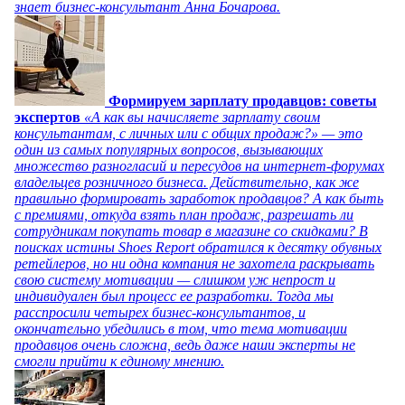
знает бизнес-консультант Анна Бочарова.
Формируем зарплату продавцов: советы
экспертов
«А как вы начисляете зарплату своим
консультантам, с личных или с общих продаж?» — это
один из самых популярных вопросов, вызывающих
множество разногласий и пересудов на интернет-форумах
владельцев розничного бизнеса. Действительно, как же
правильно формировать заработок продавцов? А как быть
с премиями, откуда взять план продаж, разрешать ли
сотрудникам покупать товар в магазине со скидками? В
поисках истины Shoes Report обратился к десятку обувных
ретейлеров, но ни одна компания не захотела раскрывать
свою систему мотивации — слишком уж непрост и
индивидуален был процесс ее разработки. Тогда мы
расспросили четырех бизнес-консультантов, и
окончательно убедились в том, что тема мотивации
продавцов очень сложна, ведь даже наши эксперты не
смогли прийти к единому мнению.