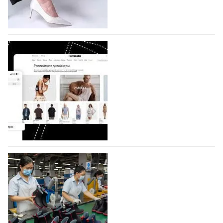
половину из них (494) прислали дизайнеры,
коллекции которых не были представлены в…
07.08.2026
603
BALLINA представит свои новинки на Euro
Shoes
Компания BALLINA Guangzhou Lihuang Footwear
Co., Ltd., основанная в 2011 году и расположенная в
Гуанчжоу, столице моды Китая, является
профессиональной обувной компанией,
объединяющей разработку, производство и…
07.08.2026
459
На платформе Lamoda - новый раздел и
условия продвижения локальных
дизайнерских марок
Российский маркетплейс Lamoda решил обновить
раздел для продажи продукции локальных