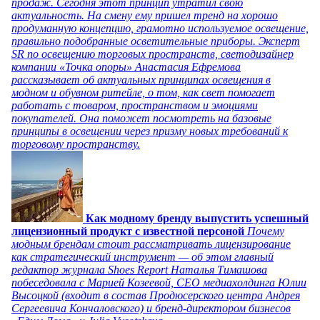
продаж. Сегодня этот принцип утратил свою
актуальность. На смену ему пришел тренд на хорошо
продуманную концепцию, грамотно используемое освещение,
правильно подобранные осветительные приборы. Эксперт
SR по освещению торговых пространств, светодизайнер
компании «Точка опоры» Анастасия Ефремова
рассказывает об актуальных принципах освещения в
модном и обувном ритейле, о том, как свет помогает
работать с товаром, пространством и эмоциями
покупателей. Она поможет посмотреть на базовые
принципы в освещении через призму новых требований к
торговому пространству.
Как модному бренду выпустить успешный
лицензионный продукт с известной персоной
Почему
модным брендам стоит рассматривать лицензирование
как стратегический инструмент — об этом главный
редактор журнала Shoes Report Наталья Тимашова
побеседовала с Марией Козеевой, СЕО медиахолдинга Юлии
Высоцкой (входит в состав Продюсерского центра Андрея
Сергеевича Кончаловского) и бренд-директором бизнесов