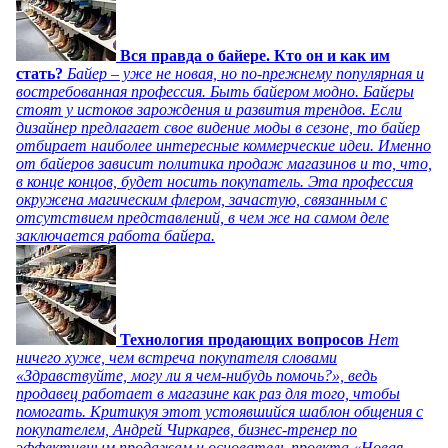
Вся правда о байере. Кто он и как им
стать?
Байер – уже не новая, но по-прежнему популярная и
востребованная профессия. Быть байером модно. Байеры
стоят у истоков зарождения и развития трендов. Если
дизайнер предлагает свое видение моды в сезоне, то байер
отбирает наиболее интересные коммерческие идеи. Именно
от байеров зависит политика продаж магазинов и то, что,
в конце концов, будет носить покупатель. Эта профессия
окружена магическим флером, зачастую, связанным с
отсутствием представлений, в чем же на самом деле
заключается работа байера.
Технология продающих вопросов
Нет
ничего хуже, чем встреча покупателя словами
«Здравствуйте, могу ли я чем-нибудь помочь?», ведь
продавец работает в магазине как раз для того, чтобы
помогать. Критикуя этот устоявшийся шаблон общения с
покупателем, Андрей Чиркарев, бизнес-тренер по
эффективным продажам и основатель проекта «Новая