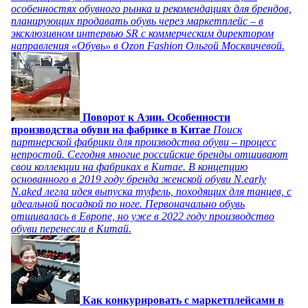
особенностях обувного рынка и рекомендациях для брендов,
планирующих продавать обувь через маркетплейс – в
эксклюзивном интервью SR с коммерческим директором
направления «Обувь» в Ozon Fashion Ольгой Москвичевой.
Поворот к Азии. Особенности
производства обуви на фабрике в Китае
Поиск
партнерской фабрики для производства обуви – процесс
непростой. Сегодня многие российские бренды отшивают
свои коллекции на фабриках в Китае. В концепцию
основанного в 2019 году бренда женской обуви N.early
N.aked легла идея выпуска туфель, походящих для танцев, с
идеальной посадкой по ноге. Первоначально обувь
отшивалась в Европе, но уже в 2022 году производство
обуви перенесли в Китай.
Как конкурировать с маркетплейсами в