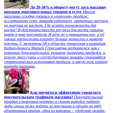
До 20-30% к обороту могут дать магазину
продажи дополнительных товаров и услуг
Многие
магазины сегодня уперлись в «потолок» продаж:
ассортимент есть, команда работает, маркетинг запущен,
но выручка не растет. Где искать возможности для
роста? В действительности ресурсы для роста скрыты
прямо в чеке покупателя. И речь не о повышении цен, а об
умение предложить клиенту больше ценности в момент
покупки. С экспертом SR в области управления и развития
fashion-бизнеса Марией Герасименко разбираемся, как с
помощью дополнительных товаров увеличить продажи, и
почему аксессуары и сопутствующие товары становятся
стратегическим источником прибыли, и какую роль играет
команда магазина.
Как научиться эффективно управлять
покупательским трафиком магазина?
Покупательский
трафик в торговых центрах и стрит-ритейле падает,
люди стали реже ходить за покупками в офлайн по ряду
объективных причин, одна из которых – удобство онлайн-