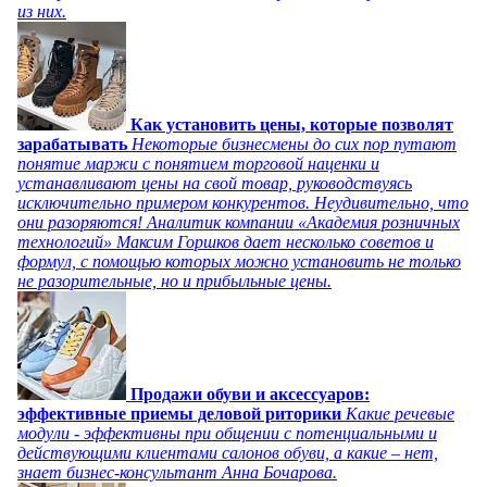
из них.
Как установить цены, которые позволят
зарабатывать
Некоторые бизнесмены до сих пор путают
понятие маржи с понятием торговой наценки и
устанавливают цены на свой товар, руководствуясь
исключительно примером конкурентов. Неудивительно, что
они разоряются! Аналитик компании «Академия розничных
технологий» Максим Горшков дает несколько советов и
формул, с помощью которых можно установить не только
не разорительные, но и прибыльные цены.
Продажи обуви и аксессуаров:
эффективные приемы деловой риторики
Какие речевые
модули - эффективны при общении с потенциальными и
действующими клиентами салонов обуви, а какие – нет,
знает бизнес-консультант Анна Бочарова.