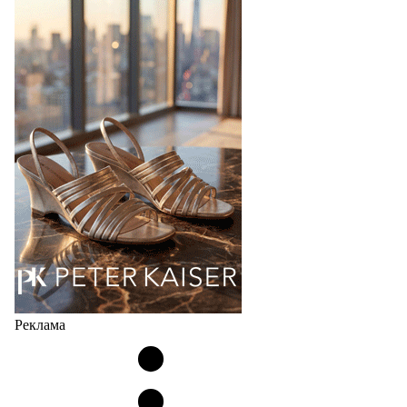
дизайнерских марок
Российский маркетплейс Lamoda решил обновить
раздел для продажи продукции локальных
дизайнерских марок одежды, обуви и аксессуаров.
Бренды также получат маркетинговую…
06.08.2026
962
Реклама