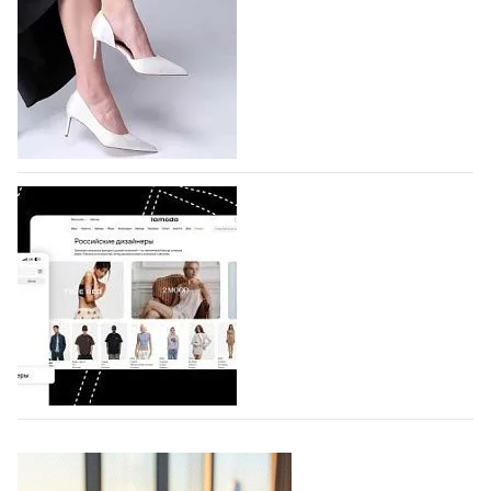
На участие в седьмой Московской неделе моды,
которая пройдет в российской столице с 26 сентября
по 1 октября, уже подано 1047 заявок. Примерно
половину из них (494) прислали дизайнеры,
коллекции которых не были представлены в…
07.08.2026
897
BALLINA представит свои новинки на Euro
Shoes
Компания BALLINA Guangzhou Lihuang Footwear
Co., Ltd., основанная в 2011 году и расположенная в
Гуанчжоу, столице моды Китая, является
профессиональной обувной компанией,
объединяющей разработку, производство и…
07.08.2026
766
На платформе Lamoda - новый раздел и
условия продвижения локальных