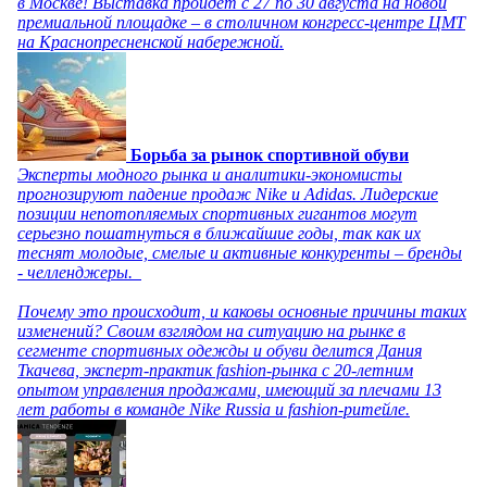
в Москве! Выставка пройдет с 27 по 30 августа на новой
премиальной площадке – в столичном конгресс-центре ЦМТ
на Краснопресненской набережной.
Борьба за рынок спортивной обуви
Эксперты модного рынка и аналитики-экономисты
прогнозируют падение продаж Nike и Adidas. Лидерские
позиции непотопляемых спортивных гигантов могут
серьезно пошатнуться в ближайшие годы, так как их
теснят молодые, смелые и активные конкуренты – бренды
- челленджеры.
Почему это происходит, и каковы основные причины таких
изменений? Своим взглядом на ситуацию на рынке в
сегменте спортивных одежды и обуви делится Дания
Ткачева, эксперт-практик fashion-рынка с 20-летним
опытом управления продажами, имеющий за плечами 13
лет работы в команде Nike Russia и fashion-ритейле.