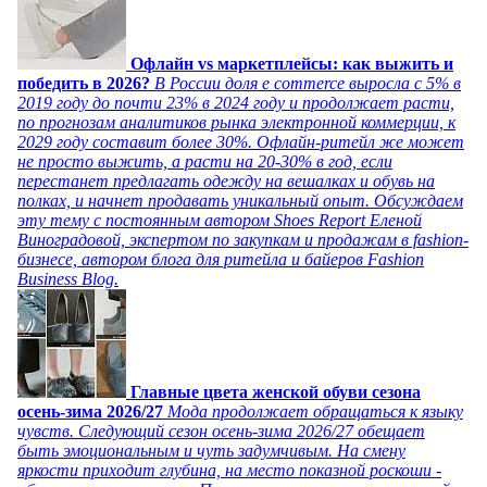
Офлайн vs маркетплейсы: как выжить и
победить в 2026?
В России доля e commerce выросла с 5% в
2019 году до почти 23% в 2024 году и продолжает расти,
по прогнозам аналитиков рынка электронной коммерции, к
2029 году составит более 30%. Офлайн-ритейл же может
не просто выжить, а расти на 20-30% в год, если
перестанет предлагать одежду на вешалках и обувь на
полках, и начнет продавать уникальный опыт. Обсуждаем
эту тему с постоянным автором Shoes Report Еленой
Виноградовой, экспертом по закупкам и продажам в fashion-
бизнесе, автором блога для ритейла и байеров Fashion
Business Blog.
Главные цвета женской обуви сезона
осень-зима 2026/27
Мода продолжает обращаться к языку
чувств. Следующий сезон осень-зима 2026/27 обещает
быть эмоциональным и чуть задумчивым. На смену
яркости приходит глубина, на место показной роскоши -