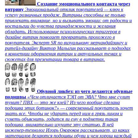
Создание эмоционального контакта через
витрину
Эмоциональный отклик покупателей — ключ к
успеху розничных продаж. Витрины способны не только
привлекать внимание, но и вызывать эмоции: от радости и
ностальгии до чувства принадлежности и желания
обладать. Использование психологических триггеров в
дизайне витрин помогает превратить прохожего в
покупателя. Эксперт SR по визуальному мерчандайзингу и
ритейл-дизайну Виктор Малыгин рассказывает о подходах
в концепции оформления витрин и актуальных темах и
сюжетах для презентации товара в витринах.
Обувной ликбез: из чего делаются обувные
подошвы
«Чем отличается ТЭП от ЭВА? Что мне сулит
тунит? ПВХ — это же клей? Из чего вообще сделана
подошва этих ботинок?» — современный покупатель хочет
знать все. Чтобы не ударить перед ним в грязь лицом и
суметь объяснить, годится ли ему в подметки такая
подошва, внимательно изучите эту статью. В ней
инженер-технолог Игорь Окороков рассказывает, из каких
материалов делаются подошвы обуви и чем хорош каждый