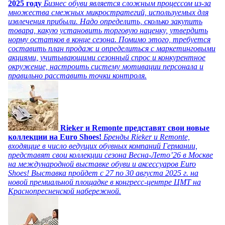
2025 году
Бизнес обуви является сложным процессом из-за
множества смежных микростратегий, используемых для
извлечения прибыли. Надо определить, сколько закупить
товара, какую установить торговую наценку, утвердить
норму остатков в конце сезона. Помимо этого, требуется
составить план продаж и определиться с маркетинговыми
акциями, учитывающими сезонный спрос и конкурентное
окружение, настроить систему мотивации персонала и
правильно расставить точки контроля.
Rieker и Remonte представят свои новые
коллекции на Euro Shoes!
Бренды Rieker и Remonte,
входящие в число ведущих обувных компаний Германии,
представят свои коллекции сезона Весна-Лето’26 в Москве
на международной выставке обуви и аксессуаров Euro
Shoes! Выставка пройдет c 27 по 30 августа 2025 г. на
новой премиальной площадке в конгресс-центре ЦМТ на
Краснопресненской набережной.