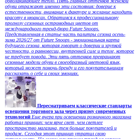
обволакивающее тепло. Пять главных оттенков женской
обуви отражают именно эти состояния: доверие к
естественности, внимание к фактуре и желание находить
красоту в нюансах. Обратимся к профессиональному
прогнозу сезонных остромодных цветов от
международного тренд-бюро Future Snoops.
Представленная в статье часть палитры сезона осень-
зима 2026/27 от Future Snoops - эмоциональная карта
будущего сезона, которая говорит о доверии и хрупкой
честности, о равновесии, внутренней силе и тепле, которое
не требует повода. Эти пять оттенков превращают
сезонные модели обуви в своеобразный цветовой язык,
который может помочь бренду и его покупательницам
рассказать о себе и своих эмоциях.
Пересматриваем классические стандарты
освещения торгового зала через призму современных
технологий
Еще вчера при освещении розничного магазина
работал принцип: чем ярче свет, чем светлее
пространство магазина, тем больше покупателей и
продаж. Сегодня этот принцип утратил свою