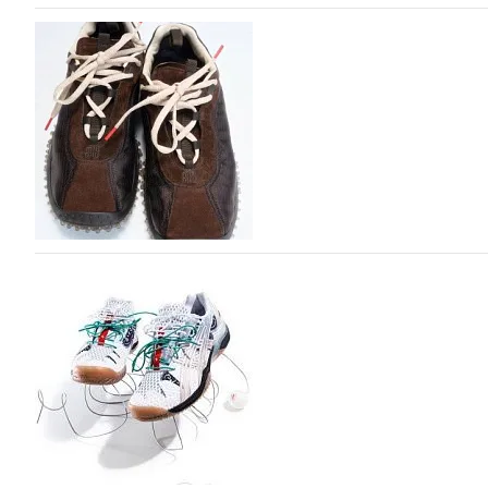
Объем мирового производства обуви в 2025 г
В 2025 году мировое производство обуви практически н
на 0,1% до 24,6 млрд пар, - данные опубликованы в а
2026», Португальской ассоциацией…
06.08.2026
67
Miu Miu в сезоне Осень-Зима 2026 перевыпуст
Популярный силуэт бренда,1999 года выпуска, соответ
сникерины (гибридный вариант балеток и кроссовок об
модели Miu Miu Bubble присутствует еще и…
05.08.2026
1444