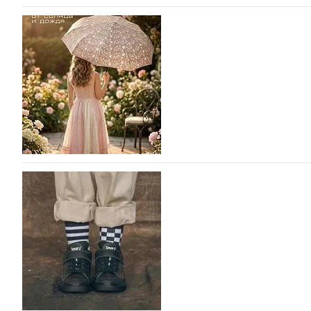
ASICS выпускает вторую коллаборацию с Little
моды
ASICS снова выпускает коллаборацию с Лос-Анджельски
Tennis. Интерес японского спортивного гиганта к сотр
пустом…
05.08.2026
807
Фабрика зонтов DINIYA на Euro Shoes: стиль,
Фабрика зонтов DINIYA является одним из лидеров прод
СНГ. Широкий модельный ряд женских, мужских, детск
исполнении, отличается надёжностью и высоким качес
05.08.2026
334