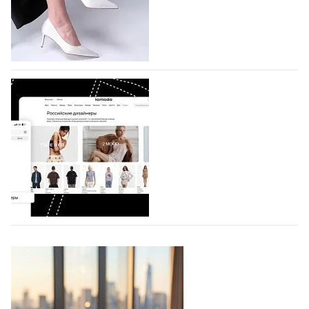
по 1 октября, уже подано 1047 заявок. Примерно
половину из них (494) прислали дизайнеры,
коллекции которых не были представлены в…
07.08.2026
896
BALLINA представит свои новинки на Euro
Shoes
Компания BALLINA Guangzhou Lihuang Footwear
Co., Ltd., основанная в 2011 году и расположенная в
Гуанчжоу, столице моды Китая, является
профессиональной обувной компанией,
объединяющей разработку, производство и…
07.08.2026
765
На платформе Lamoda - новый раздел и
условия продвижения локальных
дизайнерских марок