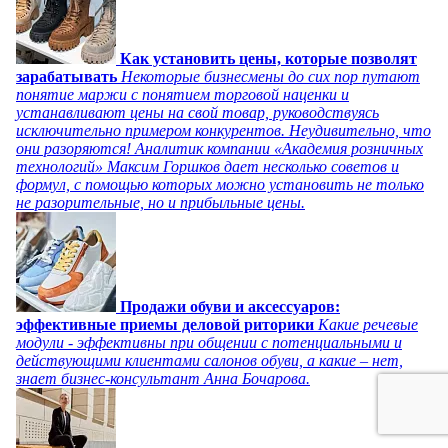
Как установить цены, которые позволят
зарабатывать
Некоторые бизнесмены до сих пор путают
понятие маржи с понятием торговой наценки и
устанавливают цены на свой товар, руководствуясь
исключительно примером конкурентов. Неудивительно, что
они разоряются! Аналитик компании «Академия розничных
технологий» Максим Горшков дает несколько советов и
формул, с помощью которых можно установить не только
не разорительные, но и прибыльные цены.
Продажи обуви и аксессуаров:
эффективные приемы деловой риторики
Какие речевые
модули - эффективны при общении с потенциальными и
действующими клиентами салонов обуви, а какие – нет,
знает бизнес-консультант Анна Бочарова.