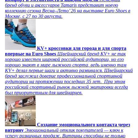
бренд обуви и аксессуаров Tamaris представит новую
коллекцию сезона Весна–Лето’ 26 на выставке Euro Shoes в
Москве, с 27 по 30 августа.
KV+ кроссовки для города и для спорта
впервые на Euro Shoes
Швейцарский бренд KV+ не так
хорошо известен широкой российской аудитории, но его
хорошо знают в мире лыжного спорта, ведь именно там
KV+ делал первые шаги и активно развивался. Швейцарский
бренд заслужил доверие профессиональной спортивной
аудитории на протяжении последних 35 лет. При этом
российский спортивный рынок лыжной экипировки всегда
был приоритетным для швейцарцев.
Создание эмоционального контакта через
витрину
Эмоциональный отклик покупателей — ключ к
успеху розничных продаж. Витрины способны не только