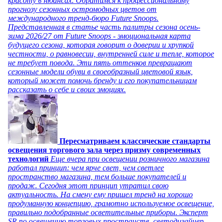
красоту в нюансах. Обратимся к профессиональному
прогнозу сезонных остромодных цветов от
международного тренд-бюро Future Snoops.
Представленная в статье часть палитры сезона осень-
зима 2026/27 от Future Snoops - эмоциональная карта
будущего сезона, которая говорит о доверии и хрупкой
честности, о равновесии, внутренней силе и тепле, которое
не требует повода. Эти пять оттенков превращают
сезонные модели обуви в своеобразный цветовой язык,
который может помочь бренду и его покупательницам
рассказать о себе и своих эмоциях.
Пересматриваем классические стандарты
освещения торгового зала через призму современных
технологий
Еще вчера при освещении розничного магазина
работал принцип: чем ярче свет, чем светлее
пространство магазина, тем больше покупателей и
продаж. Сегодня этот принцип утратил свою
актуальность. На смену ему пришел тренд на хорошо
продуманную концепцию, грамотно используемое освещение,
правильно подобранные осветительные приборы. Эксперт
SR по освещению торговых пространств, светодизайнер