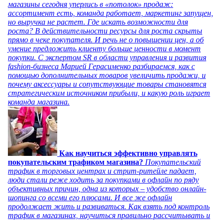
магазины сегодня уперлись в «потолок» продаж:
ассортимент есть, команда работает, маркетинг запущен,
но выручка не растет. Где искать возможности для
роста? В действительности ресурсы для роста скрыты
прямо в чеке покупателя. И речь не о повышении цен, а об
умение предложить клиенту больше ценности в момент
покупки. С экспертом SR в области управления и развития
fashion-бизнеса Марией Герасименко разбираемся, как с
помощью дополнительных товаров увеличить продажи, и
почему аксессуары и сопутствующие товары становятся
стратегическим источником прибыли, и какую роль играет
команда магазина.
Как научиться эффективно управлять
покупательским трафиком магазина?
Покупательский
трафик в торговых центрах и стрит-ритейле падает,
люди стали реже ходить за покупками в офлайн по ряду
объективных причин, одна из которых – удобство онлайн-
шопинга со всеми его плюсами. И все же офлайн
продолжает жить и развиваться. Как взять под контроль
трафик в магазинах, научиться правильно рассчитывать и