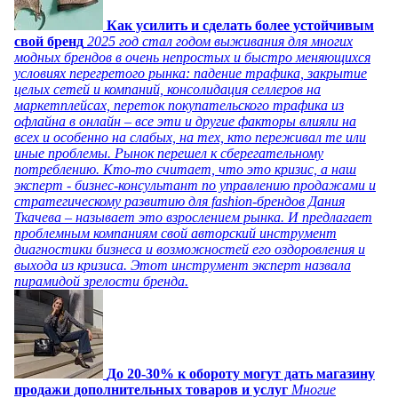
Как усилить и сделать более устойчивым
свой бренд
2025 год стал годом выживания для многих
модных брендов в очень непростых и быстро меняющихся
условиях перегретого рынка: падение трафика, закрытие
целых сетей и компаний, консолидация селлеров на
маркетплейсах, переток покупательского трафика из
офлайна в онлайн – все эти и другие факторы влияли на
всех и особенно на слабых, на тех, кто переживал те или
иные проблемы. Рынок перешел к сберегательному
потреблению. Кто-то считает, что это кризис, а наш
эксперт - бизнес-консультант по управлению продажами и
стратегическому развитию для fashion-брендов Дания
Ткачева – называет это взрослением рынка. И предлагает
проблемным компаниям свой авторский инструмент
диагностики бизнеса и возможностей его оздоровления и
выхода из кризиса. Этот инструмент эксперт назвала
пирамидой зрелости бренда.
До 20-30% к обороту могут дать магазину
продажи дополнительных товаров и услуг
Многие