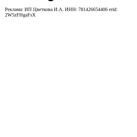
Реклама: ИП Цветкова И.А. ИНН: 781426654406 erid:
2W5zFHgaFsX