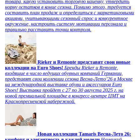
товара, какую установить торговую наценку, утвердить
норму остатков в конце сезона. Помимо этого, требуется
составить план продаж и определиться с маркетинговыми
акциями, учитывающими сезонный спрос и конкурентное
окружение, настроить систему мотивации персонала и
правильно расставить точки контроля.
Rieker и Remonte представят свои новые
коллекции на Euro Shoes!
Бренды Rieker и Remonte,
входящие в число ведущих обувных компаний Германии,
представят свои коллекции сезона Весна-Лето’26 в Москве
на международной выставке обуви и аксессуаров Euro
Shoes! Выставка пройдет c 27 по 30 августа 2025 г. на
новой премиальной площадке в конгресс-центре ЦМТ на
Краснопресненской набережной.
Новая коллекция Tamaris Весна-Лето 26:
комфорт и элегантность в каждой модели
Немецкий