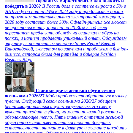
Офлайн vs маркетплейсы: как выжить и
победить в 2026?
В России доля e commerce выросла с 5% в
2019 году до почти 23% в 2024 году и продолжает расти,
по прогнозам аналитиков рынка электронной коммерции, к
2029 году составит более 30%. Офлайн-ритейл же может
не просто выжить, а расти на 20-30% в год, если
перестанет предлагать одежду на вешалках и обувь на
полках, и начнет продавать уникальный опыт. Обсуждаем
эту тему с постоянным автором Shoes Report Еленой
Виноградовой, экспертом по закупкам и продажам в fashion-
бизнесе, автором блога для ритейла и байеров Fashion
Business Blog.
Главные цвета женской обуви сезона
осень-зима 2026/27
Мода продолжает обращаться к языку
чувств. Следующий сезон осень-зима 2026/27 обещает
быть эмоциональным и чуть задумчивым. На смену
яркости приходит глубина, на место показной роскоши -
обволакивающее тепло. Пять главных оттенков женской
обуви отражают именно эти состояния: доверие к
естественности, внимание к фактуре и желание находить