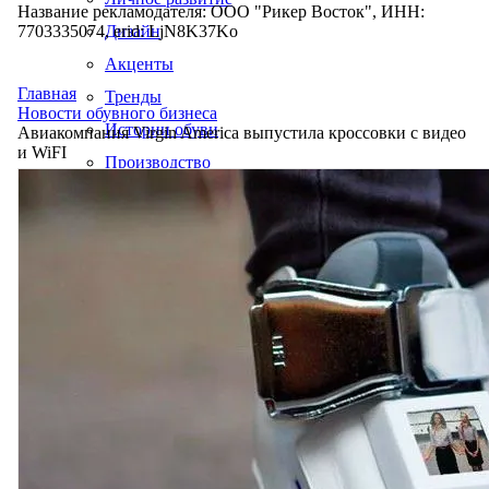
Название рекламодателя: ООО "Рикер Восток", ИНН:
7703335074, erid: LjN8K37Ko
Дизайн
Акценты
Главная
Тренды
Новости обувного бизнеса
Истории обуви
Авиакомпания Virgin America выпустила кроссовки с видео
и WiFI
Производство