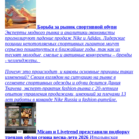
Борьба за рынок спортивной обуви
Эксперты модного рынка и аналитики-экономисты
прогнозируют падение продаж Nike и Adidas. Лидерские
позиции непотопляемых спортивных гигантов могут
серьезно пошатнуться в ближайшие годы, так как их
теснят молодые, смелые и активные конкуренты – бренды
- челленджеры.
Почему это происходит, и каковы основные причины таких
изменений? Своим взглядом на ситуацию на рынке в
сегменте спортивных одежды и обуви делится Дания
Ткачева, эксперт-практик fashion-рынка с 20-летним
опытом управления продажами, имеющий за плечами 13
лет работы в команде Nike Russia и fashion-ритейле.
Micam и Livetrend представили подборку
трендов обуви сезона весна-лето 2026
Итальянская