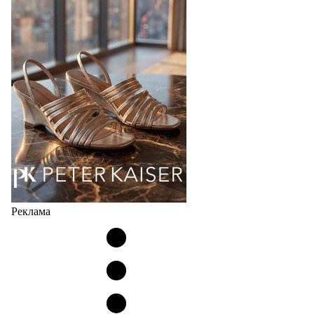
Российский маркетплейс Lamoda решил обновить
раздел для продажи продукции локальных
дизайнерских марок одежды, обуви и аксессуаров.
Бренды также получат маркетинговую…
06.08.2026
959
Реклама