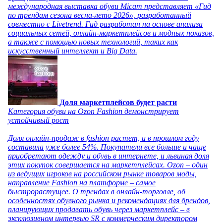
международная выставка обуви Micam представляет «Гид
по трендам сезона весна-лето 2026», разработанный
совместно с Livetrend. Гид разработан на основе анализа
социальных сетей, онлайн-маркетплейсов и модных показов,
а также с помощью новых технологий, таких как
искусственный интеллект и Big Data.
Доля маркетплейсов будет расти
Категория обуви на Ozon Fashion демонстрирует
устойчивый рост
Доля онлайн-продаж в fashion растет, и в прошлом году
составила уже более 54%. Покупатели все больше и чаще
приобретают одежду и обувь в интернете, и львиная доля
этих покупок совершается на маркетплейсах. Ozon – один
из ведущих игроков на российском рынке товаров моды,
направление Fashion на платформе – самое
быстрорастущее. О трендах в онлайн-торговле, об
особенностях обувного рынка и рекомендациях для брендов,
планирующих продавать обувь через маркетплейс – в
эксклюзивном интервью SR с коммерческим директором