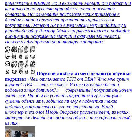
привлекать внимание, но и вызывать эмоции: от радости и
ностальгии до чувства принадлежности и желания
обладать. Использование психологических триггеров в
дизайне витрин помогает превратить прохожего в
покупателя. Эксперт SR по визуальному мерчандайзингу и
ритейл-дизайну Виктор Малыгин рассказывает о подходах
в концепции оформления витрин и актуальных темах и
сюжетах для презентации товара в витринах.
Обувной ликбез: из чего делаются обувные
подошвы
«Чем отличается ТЭП от ЭВА? Что мне сулит
тунит? ПВХ — это же клей? Из чего вообще сделана
подошва этих ботинок?» — современный покупатель хочет
знать все. Чтобы не ударить перед ним в грязь лицом и
суметь объяснить, годится ли ему в подметки такая
подошва, внимательно изучите эту статью. В ней
инженер-технолог Игорь Окороков рассказывает, из каких
материалов делаются подошвы обуви и чем хорош каждый
из них.