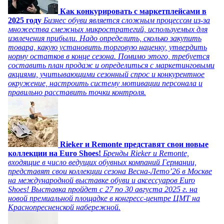
Как конкурировать с маркетплейсами в
2025 году
Бизнес обуви является сложным процессом из-за
множества смежных микростратегий, используемых для
извлечения прибыли. Надо определить, сколько закупить
товара, какую установить торговую наценку, утвердить
норму остатков в конце сезона. Помимо этого, требуется
составить план продаж и определиться с маркетинговыми
акциями, учитывающими сезонный спрос и конкурентное
окружение, настроить систему мотивации персонала и
правильно расставить точки контроля.
Rieker и Remonte представят свои новые
коллекции на Euro Shoes!
Бренды Rieker и Remonte,
входящие в число ведущих обувных компаний Германии,
представят свои коллекции сезона Весна-Лето’26 в Москве
на международной выставке обуви и аксессуаров Euro
Shoes! Выставка пройдет c 27 по 30 августа 2025 г. на
новой премиальной площадке в конгресс-центре ЦМТ на
Краснопресненской набережной.