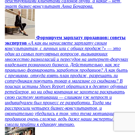
действующими клиентами салонов обуви, а какие – нет,
знает бизнес-консультант Анна Бочарова.
Формируем зарплату продавцов: советы
экспертов
«А как вы начисляете зарплату своим
консультантам, с личных или с общих продаж?» — это
один из самых популярных вопросов, вызывающих
множество разногласий и пересудов на интернет-форумах
владельцев розничного бизнеса. Действительно, как же
правильно формировать заработок продавцов? А как быть
с премиями, откуда взять план продаж, разрешать ли
сотрудникам покупать товар в магазине со скидками? В
поисках истины Shoes Report обратился к десятку обувных
ретейлеров, но ни одна компания не захотела раскрывать
свою систему мотивации — слишком уж непрост и
индивидуален был процесс ее разработки. Тогда мы
расспросили четырех бизнес-консультантов, и
окончательно убедились в том, что тема мотивации
продавцов очень сложна, ведь даже наши эксперты не
смогли прийти к единому мнению.