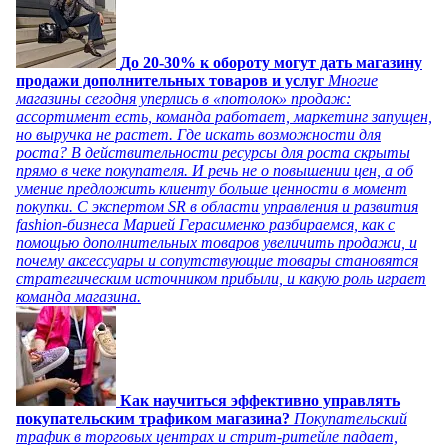
До 20-30% к обороту могут дать магазину
продажи дополнительных товаров и услуг
Многие
магазины сегодня уперлись в «потолок» продаж:
ассортимент есть, команда работает, маркетинг запущен,
но выручка не растет. Где искать возможности для
роста? В действительности ресурсы для роста скрыты
прямо в чеке покупателя. И речь не о повышении цен, а об
умение предложить клиенту больше ценности в момент
покупки. С экспертом SR в области управления и развития
fashion-бизнеса Марией Герасименко разбираемся, как с
помощью дополнительных товаров увеличить продажи, и
почему аксессуары и сопутствующие товары становятся
стратегическим источником прибыли, и какую роль играет
команда магазина.
Как научиться эффективно управлять
покупательским трафиком магазина?
Покупательский
трафик в торговых центрах и стрит-ритейле падает,