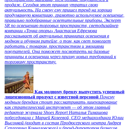
продаж. Сегодня этот принцип утратил свою
актуальность. На смену ему пришел тренд на хорошо
продуманную концепцию, грамотно используемое освещение,
правильно подобранные осветительные приборы. Эксперт
SR по освещению торговых пространств, светодизайнер
компании «Точка опоры» Анастасия Ефремова
рассказывает об актуальных принципах освещения в
модном и обувном ритейле, о том, как свет помогает
работать с товаром, пространством и эмоциями
покупателей. Она поможет посмотреть на базовые
принципы в освещении через призму новых требований к
торговому пространству.
Как модному бренду выпустить успешный
лицензионный продукт с известной персоной
Почему
модным брендам стоит рассматривать лицензирование
как стратегический инструмент — об этом главный
редактор журнала Shoes Report Наталья Тимашова
побеседовала с Марией Козеевой, СЕО медиахолдинга Юлии
Высоцкой (входит в состав Продюсерского центра Андрея
Сергеевича Кончаловского) и бренд-директором бизнесов