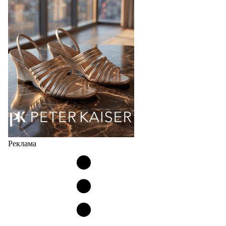
соответствует сегодняшнему тренду на
сникерины (гибридный вариант балеток и
кроссовок обтекаемой формы и с тонкой подошвой).
Но в модели Miu Miu Bubble присутствует еще и…
05.08.2026
3290
Реклама