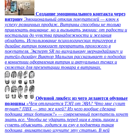
Создание эмоционального контакта через
витрину
Эмоциональный отклик покупателей — ключ к
успеху розничных продаж. Витрины способны не только
привлекать внимание, но и вызывать эмоции: от радости и
ностальгии до чувства принадлежности и желания
обладать. Использование психологических триггеров в
дизайне витрин помогает превратить прохожего в
покупателя. Эксперт SR по визуальному мерчандайзингу и
ритейл-дизайну Виктор Малыгин рассказывает о подходах
в концепции оформления витрин и актуальных темах и
сюжетах для презентации товара в витринах.
Обувной ликбез: из чего делаются обувные
подошвы
«Чем отличается ТЭП от ЭВА? Что мне сулит
тунит? ПВХ — это же клей? Из чего вообще сделана
подошва этих ботинок?» — современный покупатель хочет
знать все. Чтобы не ударить перед ним в грязь лицом и
суметь объяснить, годится ли ему в подметки такая
подошва, внимательно изучите эту статью. В ней