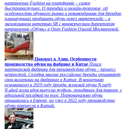
направление Fashion на платформе – самое
быстрорастущее. О трендах в онлайн-торговле, об
особенностях обувного рынка и рекомендациях для брендов,
планирующих продавать обувь через маркетплейс – в
эксклюзивном интервью SR с коммерческим директором
направления «Обувь» в Ozon Fashion Ольгой Москвичевой.
Поворот к Азии. Особенности
производства обуви на фабрике в Китае
Поиск
партнерской фабрики для производства обуви – процесс
непростой. Сегодня многие российские бренды отшивают
свои коллекции на фабриках в Китае. В концепцию
основанного в 2019 году бренда женской обуви N.early
N.aked легла идея выпуска туфель, походящих для танцев, с
идеальной посадкой по ноге. Первоначально обувь
отшивалась в Европе, но уже в 2022 году производство
обуви перенесли в Китай.