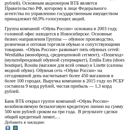
рублей). Основным акционером ВТБ является
Правительство РФ, которому в лице Федерального
агентства по управлению государственным имуществом
принадлежит 60,9% голосующих акций.
Группа компаний «Обувь России» основана в 2003 году,
головной офис находится в Новосибирске. Основные
бизнес-направления Группы — обувное производство,
розничная и оптовая торговля обувью и сопутствующими
товарами. «Обувь России» развивает пять обувных сетей:
Westfalika (монобренд, среднеценовой сегмент), «Пешеход»
(мультибрендовый обувной супермаркет), Emilia Estra (shoes
boutique), Rossita (магазин для всей семьи) и Lisette (салоны
модной обуви). Обувная сеть «Обуви России» на
сегодняшний день насчитывает более 450 магазинов в
более 100 городах. Выручка компании в 2015 году по РСБУ
составила 9 млрд рублей, чистая прибыль — 1,3 млрд
рублей.
Банк ВТБ открыл группе компаний «Обувь России»
возобновляемую беззалоговую кредитную линию на сумму
500 млн рублей сроком на три года. В результате сделки
общий кредитный лимит,…
Добавить в закладки: