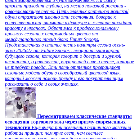
быть эмоциональным и чуть задумчивым. На смену
яркости приходит глубина, на место показной роскоши -
обволакивающее тепло. Пять главных оттенков женской
обуви отражают именно эти состояния: доверие к
естественности, внимание к фактуре и желание находить
красоту в нюансах. Обратимся к профессиональному
прогнозу сезонных остромодных цветов от
международного тренд-бюро Future Snoops.
Представленная в статье часть палитры сезона осень-
зима 2026/27 от Future Snoops - эмоциональная карта
будущего сезона, которая говорит о доверии и хрупкой
честности, о равновесии, внутренней силе и тепле, которое
не требует повода. Эти пять оттенков превращают
сезонные модели обуви в своеобразный цветовой язык,
который может помочь бренду и его покупательницам
рассказать о себе и своих эмоциях.
Пересматриваем классические стандарты
освещения торгового зала через призму современных
технологий
Еще вчера при освещении розничного магазина
работал принцип: чем ярче свет, чем светлее
пространство магазина, тем больше покупателей и