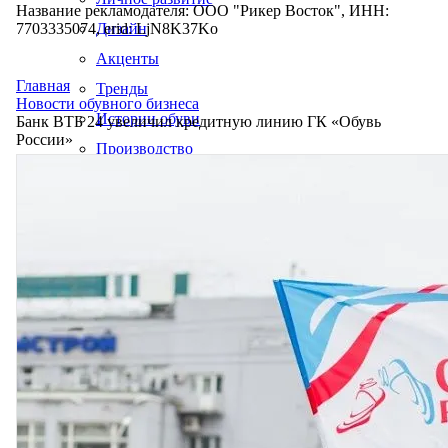
Название рекламодателя: ООО "Рикер Восток", ИНН:
7703335074, erid: LjN8K37Ko
Дизайн
Акценты
Главная
Тренды
Новости обувного бизнеса
Истории обуви
Банк ВТБ 24 увеличил кредитную линию ГК «Обувь
России»
Производство