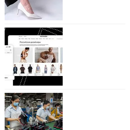
по 1 октября, уже подано 1047 заявок. Примерно
половину из них (494) прислали дизайнеры,
коллекции которых не были представлены в…
07.08.2026
694
BALLINA представит свои новинки на Euro
Shoes
Компания BALLINA Guangzhou Lihuang Footwear
Co., Ltd., основанная в 2011 году и расположенная в
Гуанчжоу, столице моды Китая, является
профессиональной обувной компанией,
объединяющей разработку, производство и…
07.08.2026
555
На платформе Lamoda - новый раздел и
условия продвижения локальных
дизайнерских марок
Российский маркетплейс Lamoda решил обновить