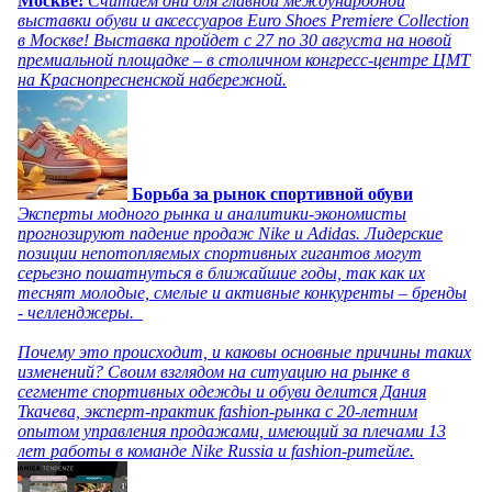
Москве!
Считаем дни для главной международной
выставки обуви и аксессуаров Euro Shoes Premiere Collection
в Москве! Выставка пройдет с 27 по 30 августа на новой
премиальной площадке – в столичном конгресс-центре ЦМТ
на Краснопресненской набережной.
Борьба за рынок спортивной обуви
Эксперты модного рынка и аналитики-экономисты
прогнозируют падение продаж Nike и Adidas. Лидерские
позиции непотопляемых спортивных гигантов могут
серьезно пошатнуться в ближайшие годы, так как их
теснят молодые, смелые и активные конкуренты – бренды
- челленджеры.
Почему это происходит, и каковы основные причины таких
изменений? Своим взглядом на ситуацию на рынке в
сегменте спортивных одежды и обуви делится Дания
Ткачева, эксперт-практик fashion-рынка с 20-летним
опытом управления продажами, имеющий за плечами 13
лет работы в команде Nike Russia и fashion-ритейле.