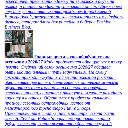
перестанет предлагать одежду на вешалках и обувь на
полках, и начнет продавать уникальный опыт. Обсуждаем
эту тему с постоянным автором Shoes Report Еленой
Виноградовой, экспертом по закупкам и продажам в fashion-
бизнесе, автором блога для ритейла и байеров Fashion
Business Blog.
Главные цвета женской обуви сезона
осень-зима 2026/27
Мода продолжает обращаться к языку
чувств. Следующий сезон осень-зима 2026/27 обещает
быть эмоциональным и чуть задумчивым. На смену
яркости приходит глубина, на место показной роскоши -
обволакивающее тепло. Пять главных оттенков женской
обуви отражают именно эти состояния: доверие к
естественности, внимание к фактуре и желание находить
красоту в нюансах. Обратимся к профессиональному
прогнозу сезонных остромодных цветов от
международного тренд-бюро Future Snoops.
Представленная в статье часть палитры сезона осень-
зима 2026/27 от Future Snoops - эмоциональная карта
будущего сезона, которая говорит о доверии и хрупкой