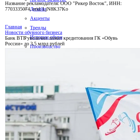
Название рекламодателя: ООО "Рикер Восток", ИНН:
7703335074, erid: LjN8K37Ko
Дизайн
Акценты
Главная
Тренды
Новости обувного бизнеса
Истории обуви
Банк ВТБ увеличил лимит кредитования ГК «Обувь
России» до 3,5 млрд рублей
Производство