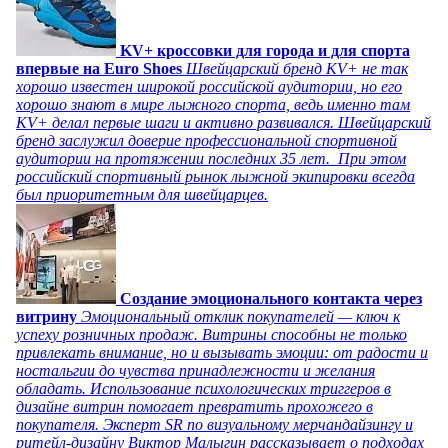
KV+ кроссовки для города и для спорта
впервые на Euro Shoes
Швейцарский бренд KV+ не так
хорошо известен широкой российской аудитории, но его
хорошо знают в мире лыжного спорта, ведь именно там
KV+ делал первые шаги и активно развивался. Швейцарский
бренд заслужил доверие профессиональной спортивной
аудитории на протяжении последних 35 лет. При этом
российский спортивный рынок лыжной экипировки всегда
был приоритетным для швейцарцев.
Создание эмоционального контакта через
витрину
Эмоциональный отклик покупателей — ключ к
успеху розничных продаж. Витрины способны не только
привлекать внимание, но и вызывать эмоции: от радости и
ностальгии до чувства принадлежности и желания
обладать. Использование психологических триггеров в
дизайне витрин помогает превратить прохожего в
покупателя. Эксперт SR по визуальному мерчандайзингу и
ритейл-дизайну Виктор Малыгин рассказывает о подходах