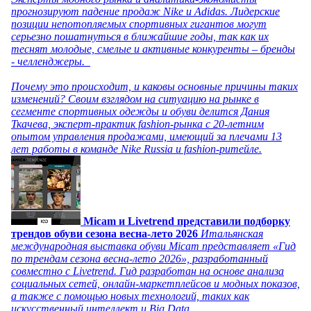
прогнозируют падение продаж Nike и Adidas. Лидерские
позиции непотопляемых спортивных гигантов могут
серьезно пошатнуться в ближайшие годы, так как их
теснят молодые, смелые и активные конкуренты – бренды
- челленджеры.
Почему это происходит, и каковы основные причины таких
изменений? Своим взглядом на ситуацию на рынке в
сегменте спортивных одежды и обуви делится Дания
Ткачева, эксперт-практик fashion-рынка с 20-летним
опытом управления продажами, имеющий за плечами 13
лет работы в команде Nike Russia и fashion-ритейле.
Micam и Livetrend представили подборку
трендов обуви сезона весна-лето 2026
Итальянская
международная выставка обуви Micam представляет «Гид
по трендам сезона весна-лето 2026», разработанный
совместно с Livetrend. Гид разработан на основе анализа
социальных сетей, онлайн-маркетплейсов и модных показов,
а также с помощью новых технологий, таких как
искусственный интеллект и Big Data.