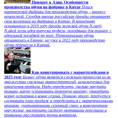
Поворот к Азии. Особенности
производства обуви на фабрике в Китае
Поиск
партнерской фабрики для производства обуви – процесс
непростой. Сегодня многие российские бренды отшивают
свои коллекции на фабриках в Китае. В концепцию
основанного в 2019 году бренда женской обуви N.early
N.aked легла идея выпуска туфель, походящих для танцев, с
идеальной посадкой по ноге. Первоначально обувь
отшивалась в Европе, но уже в 2022 году производство
обуви перенесли в Китай.
Как конкурировать с маркетплейсами в
2025 году
Бизнес обуви является сложным процессом из-за
множества смежных микростратегий, используемых для
извлечения прибыли. Надо определить, сколько закупить
товара, какую установить торговую наценку, утвердить
норму остатков в конце сезона. Помимо этого, требуется
составить план продаж и определиться с маркетинговыми
акциями, учитывающими сезонный спрос и конкурентное
окружение, настроить систему мотивации персонала и
правильно расставить точки контроля.