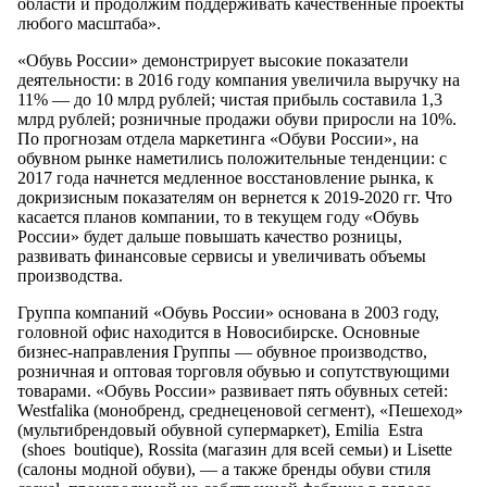
области и продолжим поддерживать качественные проекты
любого масштаба».
«Обувь России» демонстрирует высокие показатели
деятельности: в 2016 году компания увеличила выручку на
11% — до 10 млрд рублей; чистая прибыль составила 1,3
млрд рублей; розничные продажи обуви приросли на 10%.
По прогнозам отдела маркетинга «Обуви России», на
обувном рынке наметились положительные тенденции: с
2017 года начнется медленное восстановление рынка, к
докризисным показателям он вернется к 2019-2020 гг. Что
касается планов компании, то в текущем году «Обувь
России» будет дальше повышать качество розницы,
развивать финансовые сервисы и увеличивать объемы
производства.
Группа компаний «Обувь России» основана в 2003 году,
головной офис находится в Новосибирске. Основные
бизнес-направления Группы — обувное производство,
розничная и оптовая торговля обувью и сопутствующими
товарами. «Обувь России» развивает пять обувных сетей:
Westfalika (монобренд, среднеценовой сегмент), «Пешеход»
(мультибрендовый обувной супермаркет), Emilia Estra
(shoes boutique), Rossita (магазин для всей семьи) и Lisette
(салоны модной обуви), — а также бренды обуви стиля