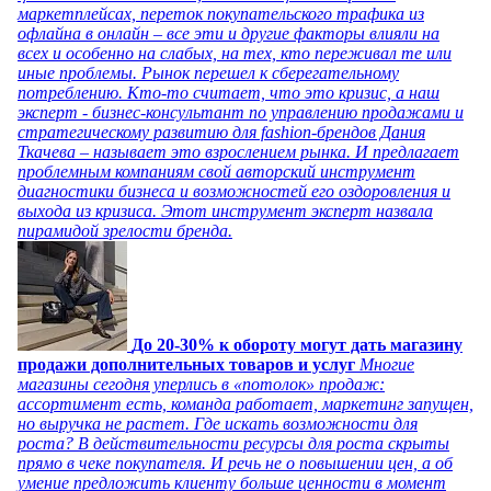
маркетплейсах, переток покупательского трафика из
офлайна в онлайн – все эти и другие факторы влияли на
всех и особенно на слабых, на тех, кто переживал те или
иные проблемы. Рынок перешел к сберегательному
потреблению. Кто-то считает, что это кризис, а наш
эксперт - бизнес-консультант по управлению продажами и
стратегическому развитию для fashion-брендов Дания
Ткачева – называет это взрослением рынка. И предлагает
проблемным компаниям свой авторский инструмент
диагностики бизнеса и возможностей его оздоровления и
выхода из кризиса. Этот инструмент эксперт назвала
пирамидой зрелости бренда.
До 20-30% к обороту могут дать магазину
продажи дополнительных товаров и услуг
Многие
магазины сегодня уперлись в «потолок» продаж:
ассортимент есть, команда работает, маркетинг запущен,
но выручка не растет. Где искать возможности для
роста? В действительности ресурсы для роста скрыты
прямо в чеке покупателя. И речь не о повышении цен, а об
умение предложить клиенту больше ценности в момент