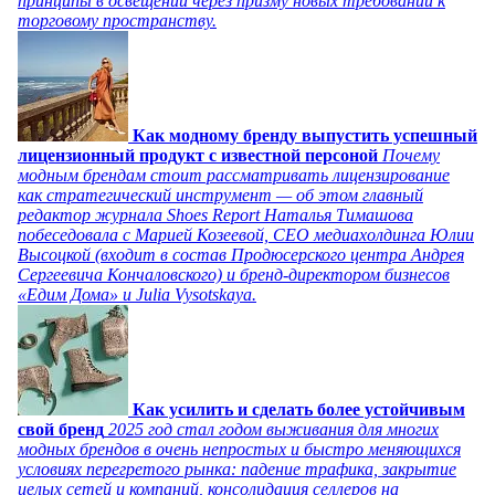
принципы в освещении через призму новых требований к
торговому пространству.
Как модному бренду выпустить успешный
лицензионный продукт с известной персоной
Почему
модным брендам стоит рассматривать лицензирование
как стратегический инструмент — об этом главный
редактор журнала Shoes Report Наталья Тимашова
побеседовала с Марией Козеевой, СЕО медиахолдинга Юлии
Высоцкой (входит в состав Продюсерского центра Андрея
Сергеевича Кончаловского) и бренд-директором бизнесов
«Едим Дома» и Julia Vysotskaya.
Как усилить и сделать более устойчивым
свой бренд
2025 год стал годом выживания для многих
модных брендов в очень непростых и быстро меняющихся
условиях перегретого рынка: падение трафика, закрытие
целых сетей и компаний, консолидация селлеров на