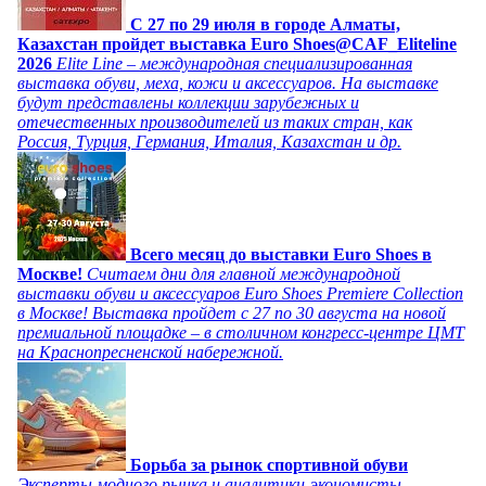
C 27 по 29 июля в городе Алматы,
Казахстан пройдет выставка Euro Shoes@CAF_Eliteline
2026
Elite Line – международная специализированная
выставка обуви, меха, кожи и аксессуаров. На выставке
будут представлены коллекции зарубежных и
отечественных производителей из таких стран, как
Россия, Турция, Германия, Италия, Казахстан и др.
Всего месяц до выставки Euro Shoes в
Москве!
Считаем дни для главной международной
выставки обуви и аксессуаров Euro Shoes Premiere Collection
в Москве! Выставка пройдет с 27 по 30 августа на новой
премиальной площадке – в столичном конгресс-центре ЦМТ
на Краснопресненской набережной.
Борьба за рынок спортивной обуви
Эксперты модного рынка и аналитики-экономисты