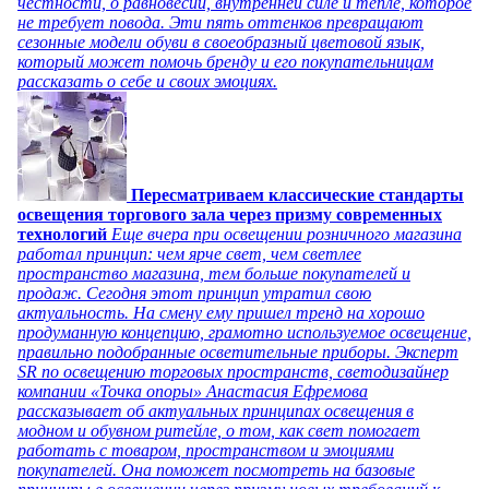
честности, о равновесии, внутренней силе и тепле, которое
не требует повода. Эти пять оттенков превращают
сезонные модели обуви в своеобразный цветовой язык,
который может помочь бренду и его покупательницам
рассказать о себе и своих эмоциях.
Пересматриваем классические стандарты
освещения торгового зала через призму современных
технологий
Еще вчера при освещении розничного магазина
работал принцип: чем ярче свет, чем светлее
пространство магазина, тем больше покупателей и
продаж. Сегодня этот принцип утратил свою
актуальность. На смену ему пришел тренд на хорошо
продуманную концепцию, грамотно используемое освещение,
правильно подобранные осветительные приборы. Эксперт
SR по освещению торговых пространств, светодизайнер
компании «Точка опоры» Анастасия Ефремова
рассказывает об актуальных принципах освещения в
модном и обувном ритейле, о том, как свет помогает
работать с товаром, пространством и эмоциями
покупателей. Она поможет посмотреть на базовые