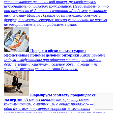
устанавливают цены на свой товар, руководствуясь
исключительно примером конкурентов. Неудивительно, что
они разоряются! Аналитик компании «Академия розничных
технологий» Максим Горшков дает несколько советов и
формул, с помощью которых можно установить не только
не разорительные, но и прибыльные цены.
Продажи обуви и аксессуаров:
эффективные приемы деловой риторики
Какие речевые
модули - эффективны при общении с потенциальными и
действующими клиентами салонов обуви, а какие – нет,
знает бизнес-консультант Анна Бочарова.
Формируем зарплату продавцов: советы
экспертов
«А как вы начисляете зарплату своим
консультантам, с личных или с общих продаж?» — это
один из самых популярных вопросов, вызывающих