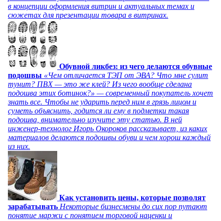
в концепции оформления витрин и актуальных темах и
сюжетах для презентации товара в витринах.
Обувной ликбез: из чего делаются обувные
подошвы
«Чем отличается ТЭП от ЭВА? Что мне сулит
тунит? ПВХ — это же клей? Из чего вообще сделана
подошва этих ботинок?» — современный покупатель хочет
знать все. Чтобы не ударить перед ним в грязь лицом и
суметь объяснить, годится ли ему в подметки такая
подошва, внимательно изучите эту статью. В ней
инженер-технолог Игорь Окороков рассказывает, из каких
материалов делаются подошвы обуви и чем хорош каждый
из них.
Как установить цены, которые позволят
зарабатывать
Некоторые бизнесмены до сих пор путают
понятие маржи с понятием торговой наценки и