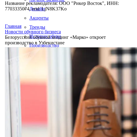
Название рекламодателя: ООО "Рикер Восток", ИНН:
7703335074, erid: LjN8K37Ko
Дизайн
Акценты
Главная
Тренды
Новости обувного бизнеса
Истории обуви
Белорусский обувной холдинг «Марко» откроет
производство в Узбекистане
Производство