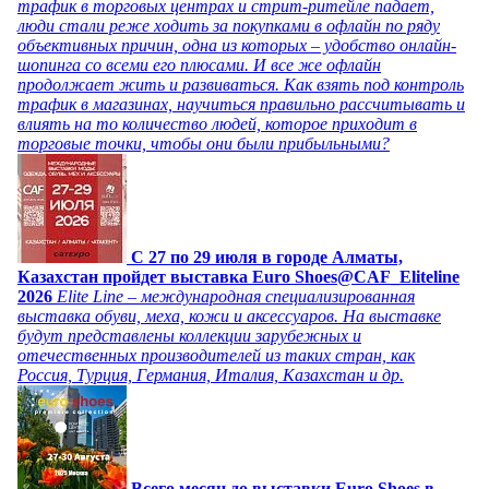
трафик в торговых центрах и стрит-ритейле падает,
люди стали реже ходить за покупками в офлайн по ряду
объективных причин, одна из которых – удобство онлайн-
шопинга со всеми его плюсами. И все же офлайн
продолжает жить и развиваться. Как взять под контроль
трафик в магазинах, научиться правильно рассчитывать и
влиять на то количество людей, которое приходит в
торговые точки, чтобы они были прибыльными?
C 27 по 29 июля в городе Алматы,
Казахстан пройдет выставка Euro Shoes@CAF_Eliteline
2026
Elite Line – международная специализированная
выставка обуви, меха, кожи и аксессуаров. На выставке
будут представлены коллекции зарубежных и
отечественных производителей из таких стран, как
Россия, Турция, Германия, Италия, Казахстан и др.
Всего месяц до выставки Euro Shoes в