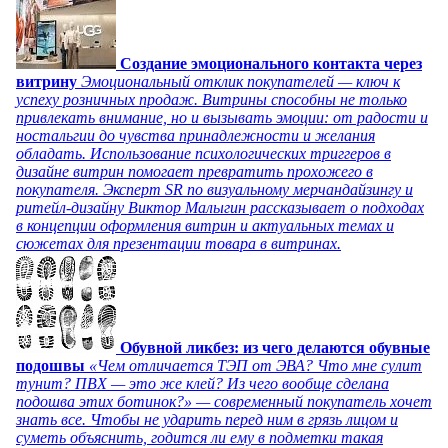
Создание эмоционального контакта через
витрину
Эмоциональный отклик покупателей — ключ к
успеху розничных продаж. Витрины способны не только
привлекать внимание, но и вызывать эмоции: от радости и
ностальгии до чувства принадлежности и желания
обладать. Использование психологических триггеров в
дизайне витрин помогает превратить прохожего в
покупателя. Эксперт SR по визуальному мерчандайзингу и
ритейл-дизайну Виктор Малыгин рассказывает о подходах
в концепции оформления витрин и актуальных темах и
сюжетах для презентации товара в витринах.
Обувной ликбез: из чего делаются обувные
подошвы
«Чем отличается ТЭП от ЭВА? Что мне сулит
тунит? ПВХ — это же клей? Из чего вообще сделана
подошва этих ботинок?» — современный покупатель хочет
знать все. Чтобы не ударить перед ним в грязь лицом и
суметь объяснить, годится ли ему в подметки такая