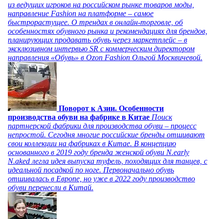
из ведущих игроков на российском рынке товаров моды,
направление Fashion на платформе – самое
быстрорастущее. О трендах в онлайн-торговле, об
особенностях обувного рынка и рекомендациях для брендов,
планирующих продавать обувь через маркетплейс – в
эксклюзивном интервью SR с коммерческим директором
направления «Обувь» в Ozon Fashion Ольгой Москвичевой.
Поворот к Азии. Особенности
производства обуви на фабрике в Китае
Поиск
партнерской фабрики для производства обуви – процесс
непростой. Сегодня многие российские бренды отшивают
свои коллекции на фабриках в Китае. В концепцию
основанного в 2019 году бренда женской обуви N.early
N.aked легла идея выпуска туфель, походящих для танцев, с
идеальной посадкой по ноге. Первоначально обувь
отшивалась в Европе, но уже в 2022 году производство
обуви перенесли в Китай.