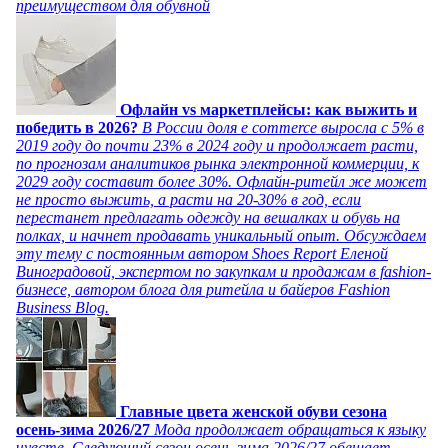
преимуществом для обувной
Офлайн vs маркетплейсы: как выжить и
победить в 2026?
В России доля e commerce выросла с 5% в
2019 году до почти 23% в 2024 году и продолжает расти,
по прогнозам аналитиков рынка электронной коммерции, к
2029 году составит более 30%. Офлайн-ритейл же может
не просто выжить, а расти на 20-30% в год, если
перестанет предлагать одежду на вешалках и обувь на
полках, и начнет продавать уникальный опыт. Обсуждаем
эту тему с постоянным автором Shoes Report Еленой
Виноградовой, экспертом по закупкам и продажам в fashion-
бизнесе, автором блога для ритейла и байеров Fashion
Business Blog.
Главные цвета женской обуви сезона
осень-зима 2026/27
Мода продолжает обращаться к языку
чувств. Следующий сезон осень-зима 2026/27 обещает