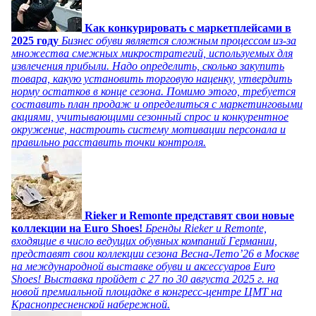
Как конкурировать с маркетплейсами в
2025 году
Бизнес обуви является сложным процессом из-за
множества смежных микростратегий, используемых для
извлечения прибыли. Надо определить, сколько закупить
товара, какую установить торговую наценку, утвердить
норму остатков в конце сезона. Помимо этого, требуется
составить план продаж и определиться с маркетинговыми
акциями, учитывающими сезонный спрос и конкурентное
окружение, настроить систему мотивации персонала и
правильно расставить точки контроля.
Rieker и Remonte представят свои новые
коллекции на Euro Shoes!
Бренды Rieker и Remonte,
входящие в число ведущих обувных компаний Германии,
представят свои коллекции сезона Весна-Лето’26 в Москве
на международной выставке обуви и аксессуаров Euro
Shoes! Выставка пройдет c 27 по 30 августа 2025 г. на
новой премиальной площадке в конгресс-центре ЦМТ на
Краснопресненской набережной.