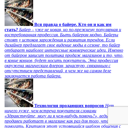
Вся правда о байере. Кто он и как им
стать?
Байер – уже не новая, но по-прежнему популярная и
востребованная профессия. Быть байером модно. Байеры
стоят у истоков зарождения и развития трендов. Если
дизайнер предлагает свое видение моды в сезоне, то байер
отбирает наиболее интересные коммерческие идеи. Именно
от байеров зависит политика продаж магазинов и то, что,
в конце концов, будет носить покупатель. Эта профессия
окружена магическим флером, зачастую, связанным с
отсутствием представлений, в чем же на самом деле
заключается работа байера.
Технология продающих вопросов
Нет
ничего хуже, чем встреча покупателя словами
«Здравствуйте, могу ли я чем-нибудь помочь?», ведь
продавец работает в магазине как раз для того, чтобы
помогать. Критикуя этот устоявшийся шаблон общения с