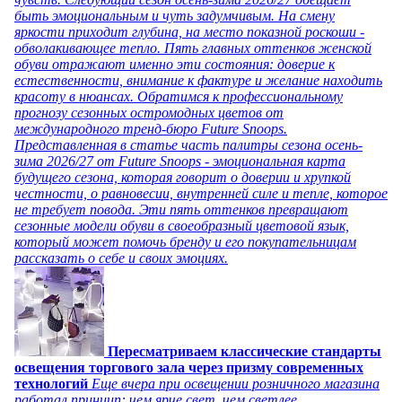
быть эмоциональным и чуть задумчивым. На смену
яркости приходит глубина, на место показной роскоши -
обволакивающее тепло. Пять главных оттенков женской
обуви отражают именно эти состояния: доверие к
естественности, внимание к фактуре и желание находить
красоту в нюансах. Обратимся к профессиональному
прогнозу сезонных остромодных цветов от
международного тренд-бюро Future Snoops.
Представленная в статье часть палитры сезона осень-
зима 2026/27 от Future Snoops - эмоциональная карта
будущего сезона, которая говорит о доверии и хрупкой
честности, о равновесии, внутренней силе и тепле, которое
не требует повода. Эти пять оттенков превращают
сезонные модели обуви в своеобразный цветовой язык,
который может помочь бренду и его покупательницам
рассказать о себе и своих эмоциях.
Пересматриваем классические стандарты
освещения торгового зала через призму современных
технологий
Еще вчера при освещении розничного магазина
работал принцип: чем ярче свет, чем светлее