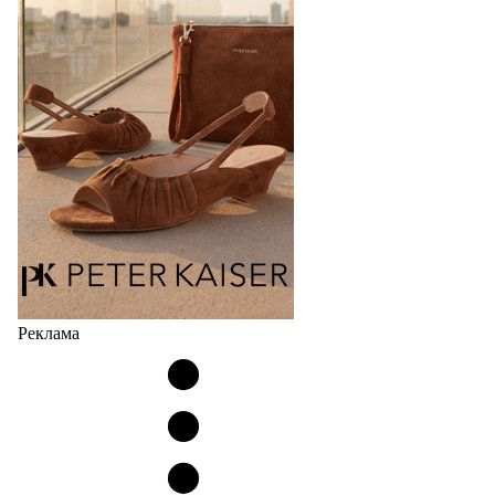
элементами ортопедии от белорусского
производителя (РУП «Белорусский протезно-
ортопедический восстановительный…
04.08.2026
492
Реклама