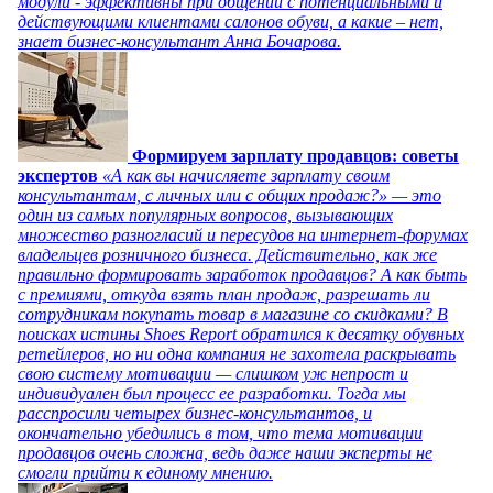
модули - эффективны при общении с потенциальными и
действующими клиентами салонов обуви, а какие – нет,
знает бизнес-консультант Анна Бочарова.
Формируем зарплату продавцов: советы
экспертов
«А как вы начисляете зарплату своим
консультантам, с личных или с общих продаж?» — это
один из самых популярных вопросов, вызывающих
множество разногласий и пересудов на интернет-форумах
владельцев розничного бизнеса. Действительно, как же
правильно формировать заработок продавцов? А как быть
с премиями, откуда взять план продаж, разрешать ли
сотрудникам покупать товар в магазине со скидками? В
поисках истины Shoes Report обратился к десятку обувных
ретейлеров, но ни одна компания не захотела раскрывать
свою систему мотивации — слишком уж непрост и
индивидуален был процесс ее разработки. Тогда мы
расспросили четырех бизнес-консультантов, и
окончательно убедились в том, что тема мотивации
продавцов очень сложна, ведь даже наши эксперты не
смогли прийти к единому мнению.