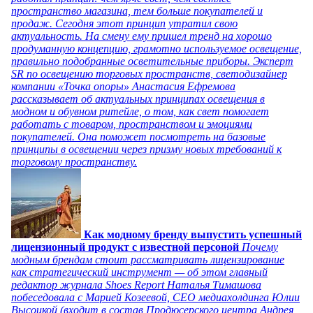
пространство магазина, тем больше покупателей и
продаж. Сегодня этот принцип утратил свою
актуальность. На смену ему пришел тренд на хорошо
продуманную концепцию, грамотно используемое освещение,
правильно подобранные осветительные приборы. Эксперт
SR по освещению торговых пространств, светодизайнер
компании «Точка опоры» Анастасия Ефремова
рассказывает об актуальных принципах освещения в
модном и обувном ритейле, о том, как свет помогает
работать с товаром, пространством и эмоциями
покупателей. Она поможет посмотреть на базовые
принципы в освещении через призму новых требований к
торговому пространству.
Как модному бренду выпустить успешный
лицензионный продукт с известной персоной
Почему
модным брендам стоит рассматривать лицензирование
как стратегический инструмент — об этом главный
редактор журнала Shoes Report Наталья Тимашова
побеседовала с Марией Козеевой, СЕО медиахолдинга Юлии
Высоцкой (входит в состав Продюсерского центра Андрея