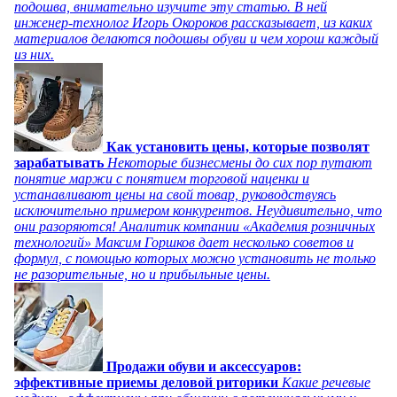
подошва, внимательно изучите эту статью. В ней
инженер-технолог Игорь Окороков рассказывает, из каких
материалов делаются подошвы обуви и чем хорош каждый
из них.
Как установить цены, которые позволят
зарабатывать
Некоторые бизнесмены до сих пор путают
понятие маржи с понятием торговой наценки и
устанавливают цены на свой товар, руководствуясь
исключительно примером конкурентов. Неудивительно, что
они разоряются! Аналитик компании «Академия розничных
технологий» Максим Горшков дает несколько советов и
формул, с помощью которых можно установить не только
не разорительные, но и прибыльные цены.
Продажи обуви и аксессуаров:
эффективные приемы деловой риторики
Какие речевые