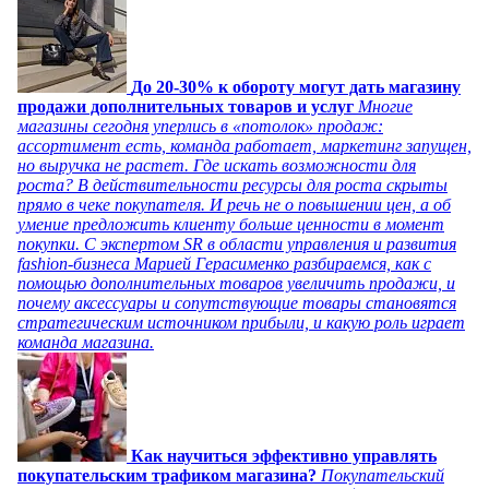
До 20-30% к обороту могут дать магазину
продажи дополнительных товаров и услуг
Многие
магазины сегодня уперлись в «потолок» продаж:
ассортимент есть, команда работает, маркетинг запущен,
но выручка не растет. Где искать возможности для
роста? В действительности ресурсы для роста скрыты
прямо в чеке покупателя. И речь не о повышении цен, а об
умение предложить клиенту больше ценности в момент
покупки. С экспертом SR в области управления и развития
fashion-бизнеса Марией Герасименко разбираемся, как с
помощью дополнительных товаров увеличить продажи, и
почему аксессуары и сопутствующие товары становятся
стратегическим источником прибыли, и какую роль играет
команда магазина.
Как научиться эффективно управлять
покупательским трафиком магазина?
Покупательский