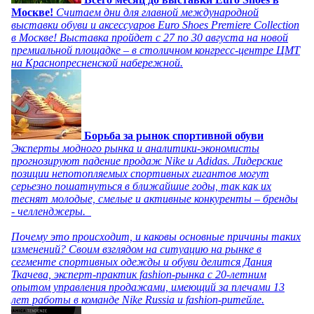
Москве!
Считаем дни для главной международной
выставки обуви и аксессуаров Euro Shoes Premiere Collection
в Москве! Выставка пройдет с 27 по 30 августа на новой
премиальной площадке – в столичном конгресс-центре ЦМТ
на Краснопресненской набережной.
Борьба за рынок спортивной обуви
Эксперты модного рынка и аналитики-экономисты
прогнозируют падение продаж Nike и Adidas. Лидерские
позиции непотопляемых спортивных гигантов могут
серьезно пошатнуться в ближайшие годы, так как их
теснят молодые, смелые и активные конкуренты – бренды
- челленджеры.
Почему это происходит, и каковы основные причины таких
изменений? Своим взглядом на ситуацию на рынке в
сегменте спортивных одежды и обуви делится Дания
Ткачева, эксперт-практик fashion-рынка с 20-летним
опытом управления продажами, имеющий за плечами 13
лет работы в команде Nike Russia и fashion-ритейле.