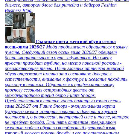
бизнесе, автором блога для ритейла и байеров Fashion
Business Blog.
Главные цвета женской обуви сезона
осень-зима 2026/27
Мода продолжает обращаться к языку
чувств. Следующий сезон осень-зима 2026/27 обещает
быть эмоциональным и чуть задумчивым. На смену
яркости приходит глубина, на место показной роскоши -
обволакивающее тепло. Пять главных оттенков женской
обуви отражают именно эти состояния: доверие к
естественности, внимание к фактуре и желание находить
красоту в нюансах. Обратимся к профессиональному
прогнозу сезонных остромодных цветов от
международного тренд-бюро Future Snoops.
Представленная в статье часть палитры сезона осень-
зима 2026/27 от Future Snoops - эмоциональная карта
будущего сезона, которая говорит о доверии и хрупкой
честности, о равновесии, внутренней силе и тепле, которое
не требует повода. Эти пять оттенков превращают
сезонные модели обуви в своеобразный цветовой язык,
который может помочь бренду и его покупательницам