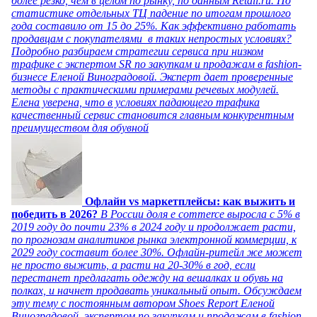
более резко, чем в целом по рынку, по данным Retail.ru. По
статистике отдельных ТЦ падение по итогам прошлого
года составило от 15 до 25%. Как эффективно работать
продавцам с покупателями в таких непростых условиях?
Подробно разбираем стратегии сервиса при низком
трафике с экспертом SR по закупкам и продажам в fashion-
бизнесе Еленой Виноградовой. Эксперт дает проверенные
методы с практическими примерами речевых модулей.
Елена уверена, что в условиях падающего трафика
качественный сервис становится главным конкурентным
преимуществом для обувной
Офлайн vs маркетплейсы: как выжить и
победить в 2026?
В России доля e commerce выросла с 5% в
2019 году до почти 23% в 2024 году и продолжает расти,
по прогнозам аналитиков рынка электронной коммерции, к
2029 году составит более 30%. Офлайн-ритейл же может
не просто выжить, а расти на 20-30% в год, если
перестанет предлагать одежду на вешалках и обувь на
полках, и начнет продавать уникальный опыт. Обсуждаем
эту тему с постоянным автором Shoes Report Еленой
Виноградовой, экспертом по закупкам и продажам в fashion-