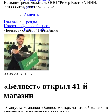
Название рекламодателя: ООО "Рикер Восток", ИНН:
7703335074, erid: LjN8K37Ko
Дизайн
Акценты
Главная
Тренды
Новости обувного бизнеса
Истории обуви
«Белвест» открыл 41-й магазин
Производство
09.08.2013
11057
«Белвест» открыл 41-й
магазин
8 августа компания «Белвест» открыла второй магазин в