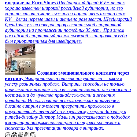
впервые на Euro Shoes
Швейцарский бренд KV+ не так
хорошо известен широкой российской аудитории, но его
хорошо знают в мире лыжного спорта, ведь именно там
KV+ делал первые шаги и активно развивался. Швейцарский
бренд заслужил доверие профессиональной спортивной
аудитории на протяжении последних 35 лет. При этом
российский спортивный рынок лыжной экипировки всегда
был приоритетным для швейцарцев.
Создание эмоционального контакта через
витрину
Эмоциональный отклик покупателей — ключ к
успеху розничных продаж. Витрины способны не только
привлекать внимание, но и вызывать эмоции: от радости и
ностальгии до чувства принадлежности и желания
обладать. Использование психологических триггеров в
дизайне витрин помогает превратить прохожего в
покупателя. Эксперт SR по визуальному мерчандайзингу и
ритейл-дизайну Виктор Малыгин рассказывает о подходах
в концепции оформления витрин и актуальных темах и
сюжетах для презентации товара в витринах.