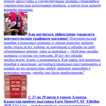
почему аксессуары и сопутствующие товары становятся
стратегическим источником прибыли, и какую роль играет
команда магазина.
Как научиться эффективно управлять
покупательским трафиком магазина?
Покупательский
трафик в торговых центрах и стрит-ритейле падает,
люди стали реже ходить за покупками в офлайн по ряду
объективных причин, одна из которых – удобство онлайн-
шопинга со всеми его плюсами. И все же офлайн
продолжает жить и развиваться. Как взять под контроль
трафик в магазинах, научиться правильно рассчитывать и
влиять на то количество людей, которое приходит в
торговые точки, чтобы они были прибыльными?
C 27 по 29 июля в городе Алматы,
Казахстан пройдет выставка Euro Shoes@CAF_Eliteline
2026
Elite Line – международная специализированная