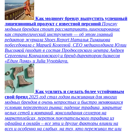
Как модному бренду выпустить успешный
лицензионный продукт с известной персоной
Почему
модным брендам стоит рассматривать лицензирование
как стратегический инструмент — об этом главный
редактор журнала Shoes Report Наталья Тимашова
побеседовала с Марией Козеевой, СЕО медиахолдинга Юлии
Высоцкой (входит в состав Продюсерского центра Андрея
Сергеевича Кончаловского) и бренд-директором бизнесов
«Едим Дома» и Julia Vysotskaya.
Как усилить и сделать более устойчивым
свой бренд
2025 год стал годом выживания для многих
модных брендов в очень непростых и быстро меняющихся
условиях перегретого рынка: падение трафика, закрытие
целых сетей и компаний, консолидация селлеров на
маркетплейсах, переток покупательского трафика из
офлайна в онлайн – все эти и другие факторы влияли на
всех и особенно на слабых, на тех, кто переживал те или