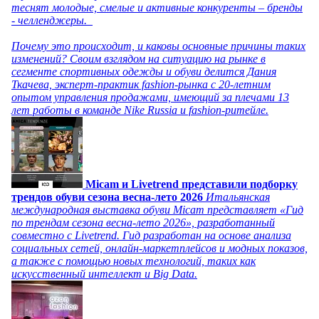
теснят молодые, смелые и активные конкуренты – бренды
- челленджеры.
Почему это происходит, и каковы основные причины таких
изменений? Своим взглядом на ситуацию на рынке в
сегменте спортивных одежды и обуви делится Дания
Ткачева, эксперт-практик fashion-рынка с 20-летним
опытом управления продажами, имеющий за плечами 13
лет работы в команде Nike Russia и fashion-ритейле.
Micam и Livetrend представили подборку
трендов обуви сезона весна-лето 2026
Итальянская
международная выставка обуви Micam представляет «Гид
по трендам сезона весна-лето 2026», разработанный
совместно с Livetrend. Гид разработан на основе анализа
социальных сетей, онлайн-маркетплейсов и модных показов,
а также с помощью новых технологий, таких как
искусственный интеллект и Big Data.