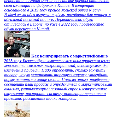
непростой. Сегодня многие российские бренды отшивают
свои коллекции на фабриках в Китае. В концепцию
основанного в 2019 году бренда женской обуви N.early
N.aked легла идея выпуска туфель, походящих для танцев, с
идеальной посадкой по ноге. Первоначально обувь
отшивалась в Европе, но уже в 2022 году производство
обуви перенесли в Китай.
Как конкурировать с маркетплейсами в
2025 году
Бизнес обуви является сложным процессом из-за
множества смежных микростратегий, используемых для
извлечения прибыли. Надо определить, сколько закупить
товара, какую установить торговую наценку, утвердить
норму остатков в конце сезона. Помимо этого, требуется
составить план продаж и определиться с маркетинговыми
акциями, учитывающими сезонный спрос и конкурентное
окружение, настроить систему мотивации персонала и
правильно расставить точки контроля.