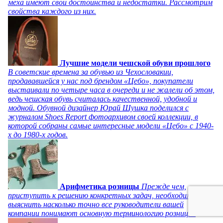
меха имеют свои достоинства и недостатки. Рассмотрим
свойства каждого из них.
Лучшие модели чешской обуви прошлого
В советские времена за обувью из Чехословакии,
продававшейся у нас под брендом «Цебо», покупатели
выстаивали по четыре часа в очереди и не жалели об этом,
ведь чешская обувь считалась качественной, удобной и
модной. Обувной дизайнер Юрай Шушка поделился с
журналом Shoes Report фотоархивом своей коллекции, в
которой собраны самые интересные модели «Цебо» с 1940-
х до 1980-х годов.
Арифметика розницы
Прежде чем,
приступить к решению конкретных задач, необходимо
выяснить насколько точно все руководители вашей
компании понимают основную терминологию розницы.