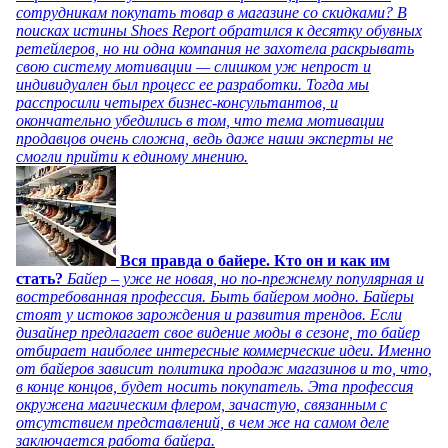
сотрудникам покупать товар в магазине со скидками? В
поисках истины Shoes Report обратился к десятку обувных
ретейлеров, но ни одна компания не захотела раскрывать
свою систему мотивации — слишком уж непрост и
индивидуален был процесс ее разработки. Тогда мы
расспросили четырех бизнес-консультантов, и
окончательно убедились в том, что тема мотивации
продавцов очень сложна, ведь даже наши эксперты не
смогли прийти к единому мнению.
Вся правда о байере. Кто он и как им
стать?
Байер – уже не новая, но по-прежнему популярная и
востребованная профессия. Быть байером модно. Байеры
стоят у истоков зарождения и развития трендов. Если
дизайнер предлагает свое видение моды в сезоне, то байер
отбирает наиболее интересные коммерческие идеи. Именно
от байеров зависит политика продаж магазинов и то, что,
в конце концов, будет носить покупатель. Эта профессия
окружена магическим флером, зачастую, связанным с
отсутствием представлений, в чем же на самом деле
заключается работа байера.