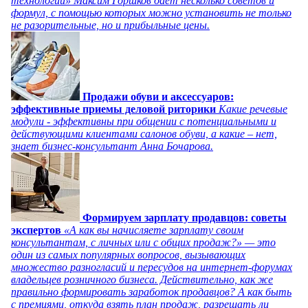
технологий» Максим Горшков дает несколько советов и
формул, с помощью которых можно установить не только
не разорительные, но и прибыльные цены.
Продажи обуви и аксессуаров:
эффективные приемы деловой риторики
Какие речевые
модули - эффективны при общении с потенциальными и
действующими клиентами салонов обуви, а какие – нет,
знает бизнес-консультант Анна Бочарова.
Формируем зарплату продавцов: советы
экспертов
«А как вы начисляете зарплату своим
консультантам, с личных или с общих продаж?» — это
один из самых популярных вопросов, вызывающих
множество разногласий и пересудов на интернет-форумах
владельцев розничного бизнеса. Действительно, как же
правильно формировать заработок продавцов? А как быть
с премиями, откуда взять план продаж, разрешать ли