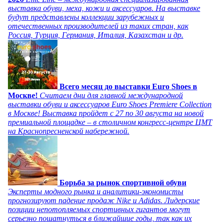
выставка обуви, меха, кожи и аксессуаров. На выставке
будут представлены коллекции зарубежных и
отечественных производителей из таких стран, как
Россия, Турция, Германия, Италия, Казахстан и др.
Всего месяц до выставки Euro Shoes в
Москве!
Считаем дни для главной международной
выставки обуви и аксессуаров Euro Shoes Premiere Collection
в Москве! Выставка пройдет с 27 по 30 августа на новой
премиальной площадке – в столичном конгресс-центре ЦМТ
на Краснопресненской набережной.
Борьба за рынок спортивной обуви
Эксперты модного рынка и аналитики-экономисты
прогнозируют падение продаж Nike и Adidas. Лидерские
позиции непотопляемых спортивных гигантов могут
серьезно пошатнуться в ближайшие годы, так как их