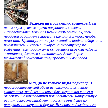
Технология продающих вопросов
Нет
ничего хуже, чем встреча покупателя словами
«Здравствуйте, могу ли я чем-нибудь помочь?», ведь
продавец работает в магазине как раз для того, чтобы
помогать. Критикуя этот устоявшийся шаблон общения с
покупателем, Андрей Чиркарев, бизнес-тренер по
эффективным продажам и основатель проекта «Новая
экономика», делится с читателями Shoes Report
технологией по-настоящему продающих вопросов.
Мех, да не только: виды подклада
В
производстве зимней обуви используют различные
материалы, предназначенные для сохранения тепла и
отвечающие требованиям потребителей: натуральную
овчину, искусственный мех, искусственный мех из
натуральной шерсти и другие. Все виды подкладочного