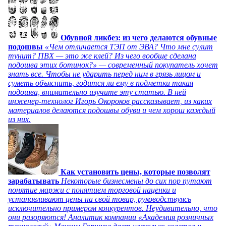
Обувной ликбез: из чего делаются обувные
подошвы
«Чем отличается ТЭП от ЭВА? Что мне сулит
тунит? ПВХ — это же клей? Из чего вообще сделана
подошва этих ботинок?» — современный покупатель хочет
знать все. Чтобы не ударить перед ним в грязь лицом и
суметь объяснить, годится ли ему в подметки такая
подошва, внимательно изучите эту статью. В ней
инженер-технолог Игорь Окороков рассказывает, из каких
материалов делаются подошвы обуви и чем хорош каждый
из них.
Как установить цены, которые позволят
зарабатывать
Некоторые бизнесмены до сих пор путают
понятие маржи с понятием торговой наценки и
устанавливают цены на свой товар, руководствуясь
исключительно примером конкурентов. Неудивительно, что
они разоряются! Аналитик компании «Академия розничных