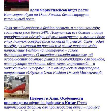
Доля маркетплейсов будет расти
Категория обуви на Ozon Fashion демонстрирует
устойчивый рост
Доля онлайн-продаж в fashion растет, и в прошлом году
составила уже более 54%. Покупатели все больше и чаще
приобретают одежду и обувь в интернете, и львиная доля
этих покупок совершается на маркетплейсах. Ozon – один
из ведущих игроков на российском рынке товаров моды,
направление Fashion на платформе – самое
быстрорастущее. О трендах в онлайн-торговле, об
особенностях обувного рынка и рекомендациях для брендов,
планирующих продавать обувь через маркетплейс – в
эксклюзивном интервью SR с коммерческим директором
направления «Обувь» в Ozon Fashion Ольгой Москвичевой.
Поворот к Азии. Особенности
производства обуви на фабрике в Китае
Поиск
партнерской фабрики для производства обуви – процесс