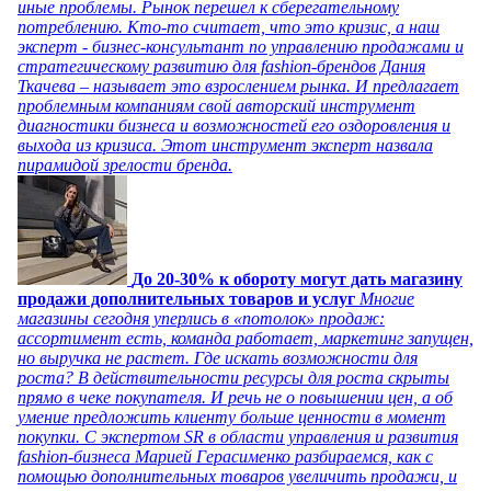
иные проблемы. Рынок перешел к сберегательному
потреблению. Кто-то считает, что это кризис, а наш
эксперт - бизнес-консультант по управлению продажами и
стратегическому развитию для fashion-брендов Дания
Ткачева – называет это взрослением рынка. И предлагает
проблемным компаниям свой авторский инструмент
диагностики бизнеса и возможностей его оздоровления и
выхода из кризиса. Этот инструмент эксперт назвала
пирамидой зрелости бренда.
До 20-30% к обороту могут дать магазину
продажи дополнительных товаров и услуг
Многие
магазины сегодня уперлись в «потолок» продаж:
ассортимент есть, команда работает, маркетинг запущен,
но выручка не растет. Где искать возможности для
роста? В действительности ресурсы для роста скрыты
прямо в чеке покупателя. И речь не о повышении цен, а об
умение предложить клиенту больше ценности в момент
покупки. С экспертом SR в области управления и развития
fashion-бизнеса Марией Герасименко разбираемся, как с
помощью дополнительных товаров увеличить продажи, и