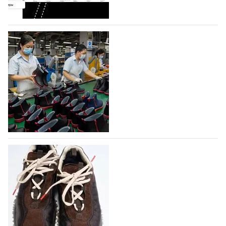
На платформе Lamoda - новый раздел и
условия продвижения локальных
дизайнерских марок
Российский маркетплейс Lamoda решил обновить
раздел для продажи продукции локальных
дизайнерских марок одежды, обуви и аксессуаров.
Бренды также получат маркетинговую…
06.08.2026
14
Объем мирового производства обуви в
2025 году практически не увеличился
В 2025 году мировое производство обуви
практически не изменилось, зафиксировав
незначительный рост на 0,1% до 24,6 млрд пар, -