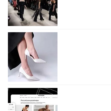
На участие в Московской неделе моды подано
На участие в седьмой Московской неделе моды, которая
октября, уже подано 1047 заявок. Примерно половину и
которых не были представлены в…
07.08.2026
562
BALLINA представит свои новинки на Euro Sh
Компания BALLINA Guangzhou Lihuang Footwear Co., Ltd
Гуанчжоу, столице моды Китая, является профессиона