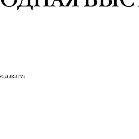
2W5zFJRB7Va