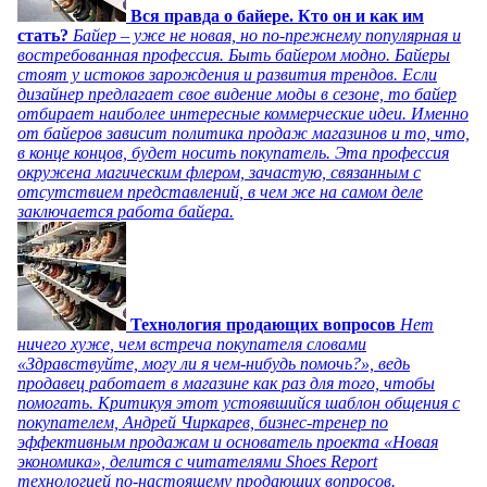
Вся правда о байере. Кто он и как им
стать?
Байер – уже не новая, но по-прежнему популярная и
востребованная профессия. Быть байером модно. Байеры
стоят у истоков зарождения и развития трендов. Если
дизайнер предлагает свое видение моды в сезоне, то байер
отбирает наиболее интересные коммерческие идеи. Именно
от байеров зависит политика продаж магазинов и то, что,
в конце концов, будет носить покупатель. Эта профессия
окружена магическим флером, зачастую, связанным с
отсутствием представлений, в чем же на самом деле
заключается работа байера.
Технология продающих вопросов
Нет
ничего хуже, чем встреча покупателя словами
«Здравствуйте, могу ли я чем-нибудь помочь?», ведь
продавец работает в магазине как раз для того, чтобы
помогать. Критикуя этот устоявшийся шаблон общения с
покупателем, Андрей Чиркарев, бизнес-тренер по
эффективным продажам и основатель проекта «Новая
экономика», делится с читателями Shoes Report
технологией по-настоящему продающих вопросов.