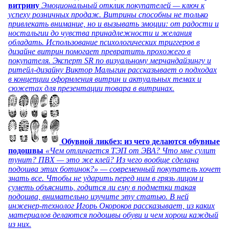
витрину
Эмоциональный отклик покупателей — ключ к
успеху розничных продаж. Витрины способны не только
привлекать внимание, но и вызывать эмоции: от радости и
ностальгии до чувства принадлежности и желания
обладать. Использование психологических триггеров в
дизайне витрин помогает превратить прохожего в
покупателя. Эксперт SR по визуальному мерчандайзингу и
ритейл-дизайну Виктор Малыгин рассказывает о подходах
в концепции оформления витрин и актуальных темах и
сюжетах для презентации товара в витринах.
Обувной ликбез: из чего делаются обувные
подошвы
«Чем отличается ТЭП от ЭВА? Что мне сулит
тунит? ПВХ — это же клей? Из чего вообще сделана
подошва этих ботинок?» — современный покупатель хочет
знать все. Чтобы не ударить перед ним в грязь лицом и
суметь объяснить, годится ли ему в подметки такая
подошва, внимательно изучите эту статью. В ней
инженер-технолог Игорь Окороков рассказывает, из каких
материалов делаются подошвы обуви и чем хорош каждый
из них.