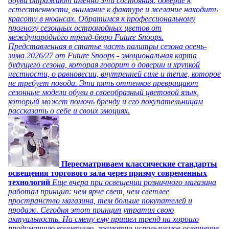
обуви отражают именно эти состояния: доверие к
естественности, внимание к фактуре и желание находить
красоту в нюансах. Обратимся к профессиональному
прогнозу сезонных остромодных цветов от
международного тренд-бюро Future Snoops.
Представленная в статье часть палитры сезона осень-
зима 2026/27 от Future Snoops - эмоциональная карта
будущего сезона, которая говорит о доверии и хрупкой
честности, о равновесии, внутренней силе и тепле, которое
не требует повода. Эти пять оттенков превращают
сезонные модели обуви в своеобразный цветовой язык,
который может помочь бренду и его покупательницам
рассказать о себе и своих эмоциях.
Пересматриваем классические стандарты
освещения торгового зала через призму современных
технологий
Еще вчера при освещении розничного магазина
работал принцип: чем ярче свет, чем светлее
пространство магазина, тем больше покупателей и
продаж. Сегодня этот принцип утратил свою
актуальность. На смену ему пришел тренд на хорошо
продуманную концепцию, грамотно используемое освещение,