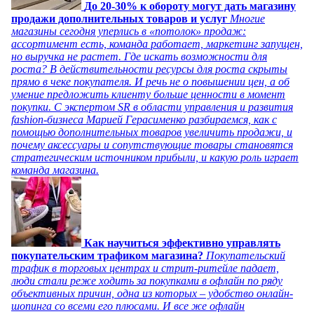
До 20-30% к обороту могут дать магазину
продажи дополнительных товаров и услуг
Многие
магазины сегодня уперлись в «потолок» продаж:
ассортимент есть, команда работает, маркетинг запущен,
но выручка не растет. Где искать возможности для
роста? В действительности ресурсы для роста скрыты
прямо в чеке покупателя. И речь не о повышении цен, а об
умение предложить клиенту больше ценности в момент
покупки. С экспертом SR в области управления и развития
fashion-бизнеса Марией Герасименко разбираемся, как с
помощью дополнительных товаров увеличить продажи, и
почему аксессуары и сопутствующие товары становятся
стратегическим источником прибыли, и какую роль играет
команда магазина.
Как научиться эффективно управлять
покупательским трафиком магазина?
Покупательский
трафик в торговых центрах и стрит-ритейле падает,
люди стали реже ходить за покупками в офлайн по ряду
объективных причин, одна из которых – удобство онлайн-
шопинга со всеми его плюсами. И все же офлайн