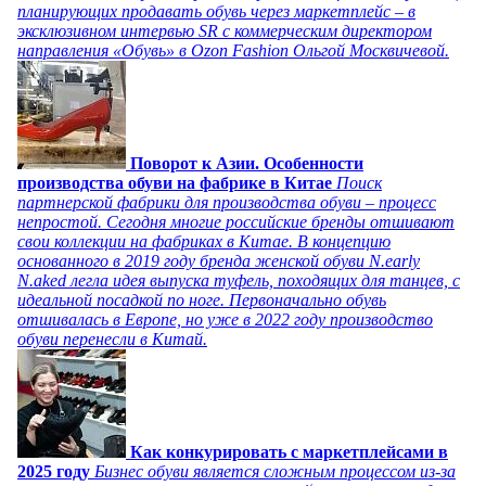
планирующих продавать обувь через маркетплейс – в
эксклюзивном интервью SR с коммерческим директором
направления «Обувь» в Ozon Fashion Ольгой Москвичевой.
Поворот к Азии. Особенности
производства обуви на фабрике в Китае
Поиск
партнерской фабрики для производства обуви – процесс
непростой. Сегодня многие российские бренды отшивают
свои коллекции на фабриках в Китае. В концепцию
основанного в 2019 году бренда женской обуви N.early
N.aked легла идея выпуска туфель, походящих для танцев, с
идеальной посадкой по ноге. Первоначально обувь
отшивалась в Европе, но уже в 2022 году производство
обуви перенесли в Китай.
Как конкурировать с маркетплейсами в
2025 году
Бизнес обуви является сложным процессом из-за