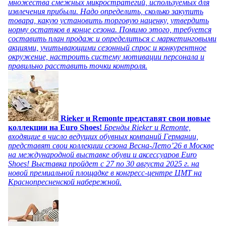
множества смежных микростратегий, используемых для
извлечения прибыли. Надо определить, сколько закупить
товара, какую установить торговую наценку, утвердить
норму остатков в конце сезона. Помимо этого, требуется
составить план продаж и определиться с маркетинговыми
акциями, учитывающими сезонный спрос и конкурентное
окружение, настроить систему мотивации персонала и
правильно расставить точки контроля.
Rieker и Remonte представят свои новые
коллекции на Euro Shoes!
Бренды Rieker и Remonte,
входящие в число ведущих обувных компаний Германии,
представят свои коллекции сезона Весна-Лето’26 в Москве
на международной выставке обуви и аксессуаров Euro
Shoes! Выставка пройдет c 27 по 30 августа 2025 г. на
новой премиальной площадке в конгресс-центре ЦМТ на
Краснопресненской набережной.