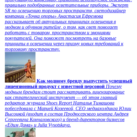
правильно подобранные осветительные приборы. Эксперт
SR по освещению торговых пространств, светодизайнер
компании «Точка опоры» Анастасия Ефремова
рассказывает об актуальных принципах освещения в
модном и обувном ритейле, о том, как свет помогает
работать с товаром, пространством и эмоциями
покупателей. Она поможет посмотреть на базовые
принципы в освещении через призму новых требований к
торговому пространству.
Как модному бренду выпустить успешный
лицензионный продукт с известной персоной
Почему
модным брендам стоит рассматривать лицензирование
как стратегический инструмент — об этом главный
редактор журнала Shoes Report Наталья Тимашова
побеседовала с Марией Козеевой, СЕО медиахолдинга Юлии
Высоцкой (входит в состав Продюсерского центра Андрея
Сергеевича Кончаловского) и бренд-директором бизнесов
«Едим Дома» и Julia Vysotskaya.