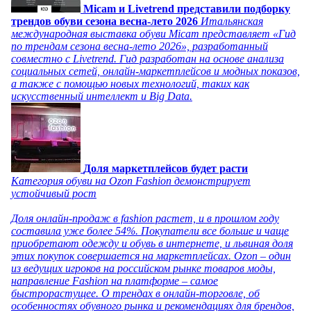
Micam и Livetrend представили подборку
трендов обуви сезона весна-лето 2026
Итальянская
международная выставка обуви Micam представляет «Гид
по трендам сезона весна-лето 2026», разработанный
совместно с Livetrend. Гид разработан на основе анализа
социальных сетей, онлайн-маркетплейсов и модных показов,
а также с помощью новых технологий, таких как
искусственный интеллект и Big Data.
Доля маркетплейсов будет расти
Категория обуви на Ozon Fashion демонстрирует
устойчивый рост
Доля онлайн-продаж в fashion растет, и в прошлом году
составила уже более 54%. Покупатели все больше и чаще
приобретают одежду и обувь в интернете, и львиная доля
этих покупок совершается на маркетплейсах. Ozon – один
из ведущих игроков на российском рынке товаров моды,
направление Fashion на платформе – самое
быстрорастущее. О трендах в онлайн-торговле, об
особенностях обувного рынка и рекомендациях для брендов,