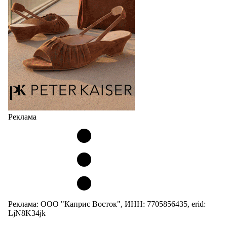
кроссовок обтекаемой формы и с тонкой подошвой).
Но в модели Miu Miu Bubble присутствует еще и…
05.08.2026
3038
Реклама
Реклама: ООО "Каприс Восток", ИНН: 7705856435, erid:
LjN8K34jk