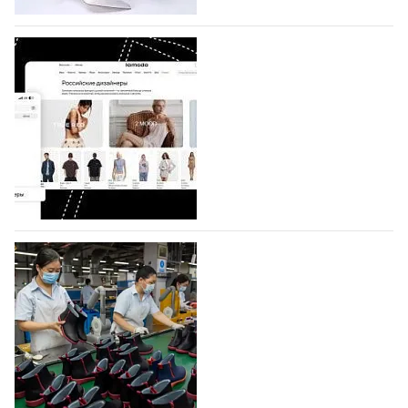
коллекции которых не были представлены в…
07.08.2026
640
BALLINA представит свои новинки на Euro
Shoes
Компания BALLINA Guangzhou Lihuang Footwear
Co., Ltd., основанная в 2011 году и расположенная в
Гуанчжоу, столице моды Китая, является
профессиональной обувной компанией,
объединяющей разработку, производство и…
07.08.2026
500
На платформе Lamoda - новый раздел и
условия продвижения локальных
дизайнерских марок
Российский маркетплейс Lamoda решил обновить
раздел для продажи продукции локальных
дизайнерских марок одежды, обуви и аксессуаров.