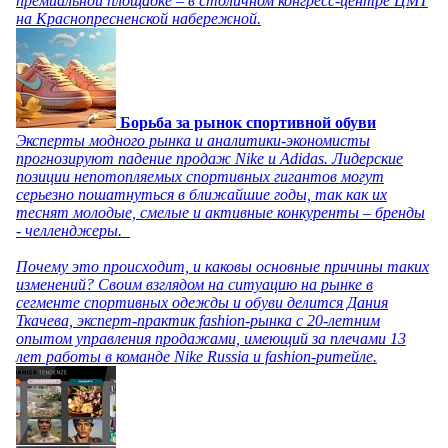
премиальной площадке – в столичном конгресс-центре ЦМТ
на Краснопресненской набережной.
Борьба за рынок спортивной обуви
Эксперты модного рынка и аналитики-экономисты
прогнозируют падение продаж Nike и Adidas. Лидерские
позиции непотопляемых спортивных гигантов могут
серьезно пошатнуться в ближайшие годы, так как их
теснят молодые, смелые и активные конкуренты – бренды
- челленджеры.
Почему это происходит, и каковы основные причины таких
изменений? Своим взглядом на ситуацию на рынке в
сегменте спортивных одежды и обуви делится Дания
Ткачева, эксперт-практик fashion-рынка с 20-летним
опытом управления продажами, имеющий за плечами 13
лет работы в команде Nike Russia и fashion-ритейле.