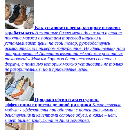
Как установить цены, которые позволят
зарабатывать
Некоторые бизнесмены до сих пор путают
понятие маржи с понятием торговой наценки и
устанавливают цены на свой товар, руководствуясь
исключительно примером конкурентов. Неудивительно, что
они разоряются! Аналитик компании «Академия розничных
технологий» Максим Горшков дает несколько советов и
формул, с помощью которых можно установить не только
не разорительные, но и прибыльные цены.
Продажи обуви и аксессуаров:
эффективные приемы деловой риторики
Какие речевые
модули - эффективны при общении с потенциальными и
действующими клиентами салонов обуви, а какие – нет,
знает бизнес-консультант Анна Бочарова.