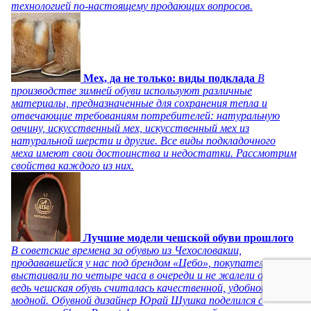
технологией по-настоящему продающих вопросов.
Мех, да не только: виды подклада
В
производстве зимней обуви используют различные
материалы, предназначенные для сохранения тепла и
отвечающие требованиям потребителей: натуральную
овчину, искусственный мех, искусственный мех из
натуральной шерсти и другие. Все виды подкладочного
меха имеют свои достоинства и недостатки. Рассмотрим
свойства каждого из них.
Лучшие модели чешской обуви прошлого
В советские времена за обувью из Чехословакии,
продававшейся у нас под брендом «Цебо», покупатели
выстаивали по четыре часа в очереди и не жалели об этом,
ведь чешская обувь считалась качественной, удобной и
модной. Обувной дизайнер Юрай Шушка поделился с