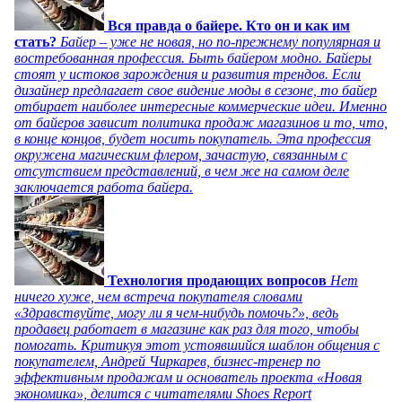
Вся правда о байере. Кто он и как им
стать?
Байер – уже не новая, но по-прежнему популярная и
востребованная профессия. Быть байером модно. Байеры
стоят у истоков зарождения и развития трендов. Если
дизайнер предлагает свое видение моды в сезоне, то байер
отбирает наиболее интересные коммерческие идеи. Именно
от байеров зависит политика продаж магазинов и то, что,
в конце концов, будет носить покупатель. Эта профессия
окружена магическим флером, зачастую, связанным с
отсутствием представлений, в чем же на самом деле
заключается работа байера.
Технология продающих вопросов
Нет
ничего хуже, чем встреча покупателя словами
«Здравствуйте, могу ли я чем-нибудь помочь?», ведь
продавец работает в магазине как раз для того, чтобы
помогать. Критикуя этот устоявшийся шаблон общения с
покупателем, Андрей Чиркарев, бизнес-тренер по
эффективным продажам и основатель проекта «Новая
экономика», делится с читателями Shoes Report