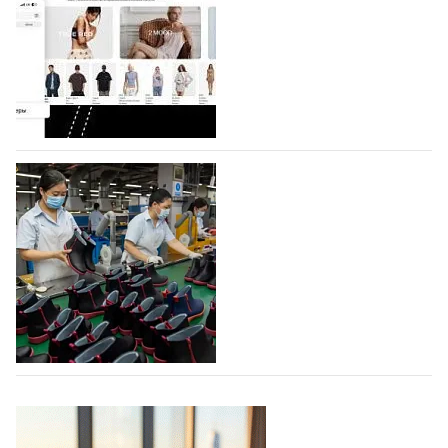
Компания BALLINA Guangzhou Lihuang Footwear
Co., Ltd., основанная в 2011 году и расположенная в
Гуанчжоу, столице моды Китая, является
профессиональной обувной компанией,
объединяющей разработку, производство и…
07.08.2026
754
На платформе Lamoda - новый раздел и
условия продвижения локальных
дизайнерских марок
Российский маркетплейс Lamoda решил обновить
раздел для продажи продукции локальных
дизайнерских марок одежды, обуви и аксессуаров.
Бренды также получат маркетинговую…
06.08.2026
948
Объем мирового производства обуви в
2025 году практически не увеличился