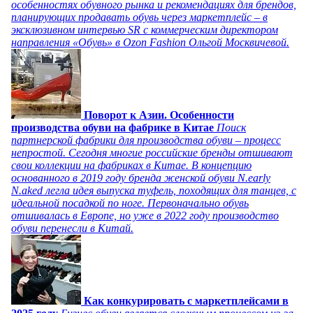
особенностях обувного рынка и рекомендациях для брендов,
планирующих продавать обувь через маркетплейс – в
эксклюзивном интервью SR с коммерческим директором
направления «Обувь» в Ozon Fashion Ольгой Москвичевой.
Поворот к Азии. Особенности
производства обуви на фабрике в Китае
Поиск
партнерской фабрики для производства обуви – процесс
непростой. Сегодня многие российские бренды отшивают
свои коллекции на фабриках в Китае. В концепцию
основанного в 2019 году бренда женской обуви N.early
N.aked легла идея выпуска туфель, походящих для танцев, с
идеальной посадкой по ноге. Первоначально обувь
отшивалась в Европе, но уже в 2022 году производство
обуви перенесли в Китай.
Как конкурировать с маркетплейсами в