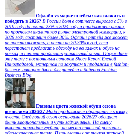
Офлайн vs маркетплейсы: как выжить и
победить в 2026?
В России доля e commerce выросла с 5% в
2019 году до почти 23% в 2024 году и продолжает расти,
по прогнозам аналитиков рынка электронной коммерции, к
2029 году составит более 30%. Офлайн-ритейл же может
не просто выжить, а расти на 20-30% в год, если
перестанет предлагать одежду на вешалках и обувь на
полках, и начнет продавать уникальный опыт. Обсуждаем
эту тему с постоянным автором Shoes Report Еленой
Виноградовой, экспертом по закупкам и продажам в fashion-
бизнесе, автором блога для ритейла и байеров Fashion
Business Blog.
Главные цвета женской обуви сезона
осень-зима 2026/27
Мода продолжает обращаться к языку
чувств. Следующий сезон осень-зима 2026/27 обещает
быть эмоциональным и чуть задумчивым. На смену
яркости приходит глубина, на место показной роскоши -
обволакивающее тепло. Пять главных оттенков женской