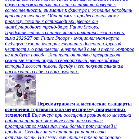
обуви отражают именно эти состояния: доверие к
естественности, внимание к фактуре и желание находить
красоту в нюансах. Обратимся к профессиональному
прогнозу сезонных остромодных цветов от
международного тренд-бюро Future Snoops.
Представленная в статье часть палитры сезона осень-
зима 2026/27 от Future Snoops - эмоциональная карта
будущего сезона, которая говорит о доверии и хрупкой
честности, о равновесии, внутренней силе и тепле, которое
не требует повода. Эти пять оттенков превращают
сезонные модели обуви в своеобразный цветовой язык,
который может помочь бренду и его покупательницам
рассказать о себе и своих эмоциях.
Пересматриваем классические стандарты
освещения торгового зала через призму современных
технологий
Еще вчера при освещении розничного магазина
работал принцип: чем ярче свет, чем светлее
пространство магазина, тем больше покупателей и
продаж. Сегодня этот принцип утратил свою
актуальность. На смену ему пришел тренд на хорошо