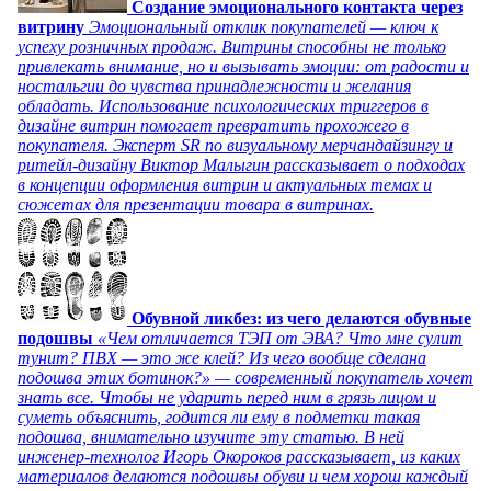
Создание эмоционального контакта через
витрину
Эмоциональный отклик покупателей — ключ к
успеху розничных продаж. Витрины способны не только
привлекать внимание, но и вызывать эмоции: от радости и
ностальгии до чувства принадлежности и желания
обладать. Использование психологических триггеров в
дизайне витрин помогает превратить прохожего в
покупателя. Эксперт SR по визуальному мерчандайзингу и
ритейл-дизайну Виктор Малыгин рассказывает о подходах
в концепции оформления витрин и актуальных темах и
сюжетах для презентации товара в витринах.
Обувной ликбез: из чего делаются обувные
подошвы
«Чем отличается ТЭП от ЭВА? Что мне сулит
тунит? ПВХ — это же клей? Из чего вообще сделана
подошва этих ботинок?» — современный покупатель хочет
знать все. Чтобы не ударить перед ним в грязь лицом и
суметь объяснить, годится ли ему в подметки такая
подошва, внимательно изучите эту статью. В ней
инженер-технолог Игорь Окороков рассказывает, из каких
материалов делаются подошвы обуви и чем хорош каждый