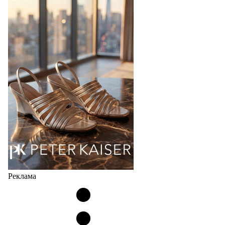
В 2025 году мировое производство обуви
практически не изменилось, зафиксировав
незначительный рост на 0,1% до 24,6 млрд пар, -
данные опубликованы в аналитическом вестнике
«Всемирный ежегодник обуви 2026», Португальской
ассоциацией…
06.08.2026
1016
Реклама