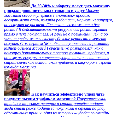
До 20-30% к обороту могут дать магазину
продажи дополнительных товаров и услуг
Многие
магазины сегодня уперлись в «потолок» продаж:
ассортимент есть, команда работает, маркетинг запущен,
но выручка не растет. Где искать возможности для
роста? В действительности ресурсы для роста скрыты
прямо в чеке покупателя. И речь не о повышении цен, а об
умение предложить клиенту больше ценности в момент
покупки. С экспертом SR в области управления и развития
fashion-бизнеса Марией Герасименко разбираемся, как с
помощью дополнительных товаров увеличить продажи, и
почему аксессуары и сопутствующие товары становятся
стратегическим источником прибыли, и какую роль играет
команда магазина.
Как научиться эффективно управлять
покупательским трафиком магазина?
Покупательский
трафик в торговых центрах и стрит-ритейле падает,
люди стали реже ходить за покупками в офлайн по ряду
объективных причин, одна из которых – удобство онлайн-