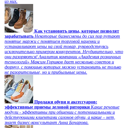
из них.
Как установить цены, которые позволят
зарабатывать
Некоторые бизнесмены до сих пор путают
понятие маржи с понятием торговой наценки и
устанавливают цены на свой товар, руководствуясь
исключительно примером конкурентов. Неудивительно, что
они разоряются! Аналитик компании «Академия розничных
технологий» Максим Горшков дает несколько советов и
формул, с помощью которых можно установить не только
не разорительные, но и прибыльные цены.
Продажи обуви и аксессуаров:
эффективные приемы деловой риторики
Какие речевые
модули - эффективны при общении с потенциальными и
действующими клиентами салонов обуви, а какие – нет,
знает бизнес-консультант Анна Бочарова.