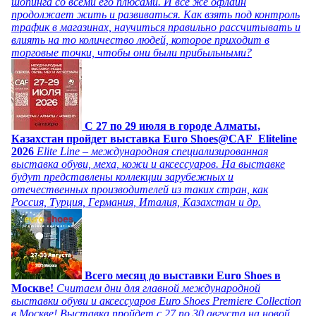
шопинга со всеми его плюсами. И все же офлайн
продолжает жить и развиваться. Как взять под контроль
трафик в магазинах, научиться правильно рассчитывать и
влиять на то количество людей, которое приходит в
торговые точки, чтобы они были прибыльными?
C 27 по 29 июля в городе Алматы,
Казахстан пройдет выставка Euro Shoes@CAF_Eliteline
2026
Elite Line – международная специализированная
выставка обуви, меха, кожи и аксессуаров. На выставке
будут представлены коллекции зарубежных и
отечественных производителей из таких стран, как
Россия, Турция, Германия, Италия, Казахстан и др.
Всего месяц до выставки Euro Shoes в
Москве!
Считаем дни для главной международной
выставки обуви и аксессуаров Euro Shoes Premiere Collection
в Москве! Выставка пройдет с 27 по 30 августа на новой