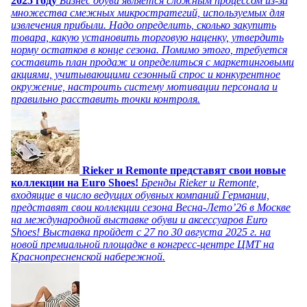
2025 году
Бизнес обуви является сложным процессом из-за
множества смежных микростратегий, используемых для
извлечения прибыли. Надо определить, сколько закупить
товара, какую установить торговую наценку, утвердить
норму остатков в конце сезона. Помимо этого, требуется
составить план продаж и определиться с маркетинговыми
акциями, учитывающими сезонный спрос и конкурентное
окружение, настроить систему мотивации персонала и
правильно расставить точки контроля.
Rieker и Remonte представят свои новые
коллекции на Euro Shoes!
Бренды Rieker и Remonte,
входящие в число ведущих обувных компаний Германии,
представят свои коллекции сезона Весна-Лето’26 в Москве
на международной выставке обуви и аксессуаров Euro
Shoes! Выставка пройдет c 27 по 30 августа 2025 г. на
новой премиальной площадке в конгресс-центре ЦМТ на
Краснопресненской набережной.