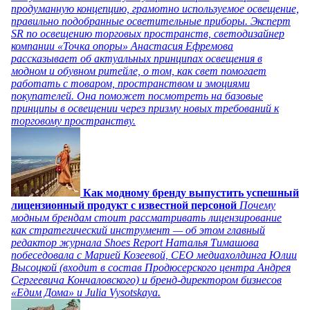
продуманную концепцию, грамотно используемое освещение,
правильно подобранные осветительные приборы. Эксперт
SR по освещению торговых пространств, светодизайнер
компании «Точка опоры» Анастасия Ефремова
рассказывает об актуальных принципах освещения в
модном и обувном ритейле, о том, как свет помогает
работать с товаром, пространством и эмоциями
покупателей. Она поможет посмотреть на базовые
принципы в освещении через призму новых требований к
торговому пространству.
Как модному бренду выпустить успешный
лицензионный продукт с известной персоной
Почему
модным брендам стоит рассматривать лицензирование
как стратегический инструмент — об этом главный
редактор журнала Shoes Report Наталья Тимашова
побеседовала с Марией Козеевой, СЕО медиахолдинга Юлии
Высоцкой (входит в состав Продюсерского центра Андрея
Сергеевича Кончаловского) и бренд-директором бизнесов
«Едим Дома» и Julia Vysotskaya.