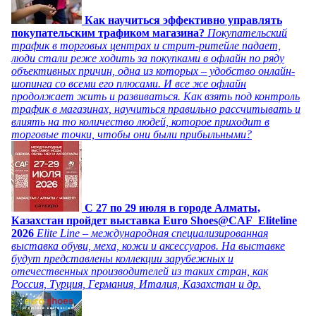
Как научиться эффективно управлять
покупательским трафиком магазина?
Покупательский
трафик в торговых центрах и стрит-ритейле падает,
люди стали реже ходить за покупками в офлайн по ряду
объективных причин, одна из которых – удобство онлайн-
шопинга со всеми его плюсами. И все же офлайн
продолжает жить и развиваться. Как взять под контроль
трафик в магазинах, научиться правильно рассчитывать и
влиять на то количество людей, которое приходит в
торговые точки, чтобы они были прибыльными?
C 27 по 29 июля в городе Алматы,
Казахстан пройдет выставка Euro Shoes@CAF_Eliteline
2026
Elite Line – международная специализированная
выставка обуви, меха, кожи и аксессуаров. На выставке
будут представлены коллекции зарубежных и
отечественных производителей из таких стран, как
Россия, Турция, Германия, Италия, Казахстан и др.