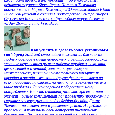
как стратегический инструмент — об этом главный
редактор журнала Shoes Report Наталья Тимашова
побеседовала с Марией Козеевой, СЕО медиахолдинга Юлии
Высоцкой (входит в состав Продюсерского центра Андрея
Сергеевича Кончаловского) и бренд-директором бизнесов
«Едим Дома» и Julia Vysotskaya.
Как усилить и сделать более устойчивым
свой бренд
2025 год стал годом выживания для многих
модных брендов в очень непростых и быстро меняющихся
условиях перегретого рынка: падение трафика, закрытие
целых сетей и компаний, консолидация селлеров на
маркетплейсах, переток покупательского трафика из
офлайна в онлайн – все эти и другие факторы влияли на
всех и особенно на слабых, на тех, кто переживал те или
иные проблемы. Рынок перешел к сберегательному
потреблению. Кто-то считает, что это кризис, а наш
эксперт - бизнес-консультант по управлению продажами и
стратегическому развитию для fashion-брендов Дания
Ткачева – называет это взрослением рынка. И предлагает
проблемным компаниям свой авторский инструмент
диагностики бизнеса и возможностей его оздоровления и