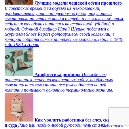
Лучшие модели чешской обуви прошлого
В советские времена за обувью из Чехословакии,
продававшейся у нас под брендом «Цебо», покупатели
выстаивали по четыре часа в очереди и не жалели об этом,
ведь чешская обувь считалась качественной, удобной и
модной. Обувной дизайнер Юрай Шушка поделился с
журналом Shoes Report фотоархивом своей коллекции, в
которой собраны самые интересные модели «Цебо» с 1940-
х до 1980-х годов.
Арифметика розницы
Прежде чем,
приступить к решению конкретных задач, необходимо
выяснить насколько точно все руководители вашей
компании понимают основную терминологию розницы.
Как уволить работника без слез, скандала
и суда
Рано или поздно любой руководитель сталкивается с