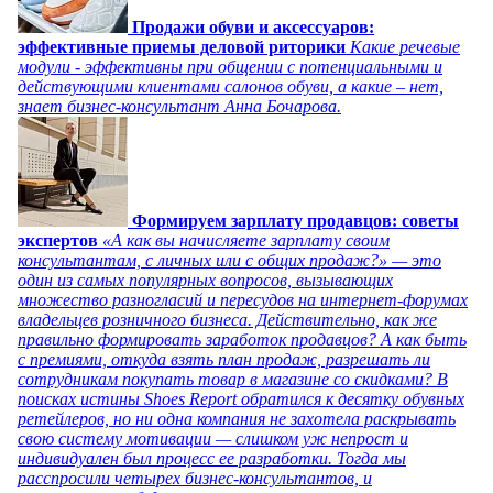
Продажи обуви и аксессуаров:
эффективные приемы деловой риторики
Какие речевые
модули - эффективны при общении с потенциальными и
действующими клиентами салонов обуви, а какие – нет,
знает бизнес-консультант Анна Бочарова.
Формируем зарплату продавцов: советы
экспертов
«А как вы начисляете зарплату своим
консультантам, с личных или с общих продаж?» — это
один из самых популярных вопросов, вызывающих
множество разногласий и пересудов на интернет-форумах
владельцев розничного бизнеса. Действительно, как же
правильно формировать заработок продавцов? А как быть
с премиями, откуда взять план продаж, разрешать ли
сотрудникам покупать товар в магазине со скидками? В
поисках истины Shoes Report обратился к десятку обувных
ретейлеров, но ни одна компания не захотела раскрывать
свою систему мотивации — слишком уж непрост и
индивидуален был процесс ее разработки. Тогда мы
расспросили четырех бизнес-консультантов, и