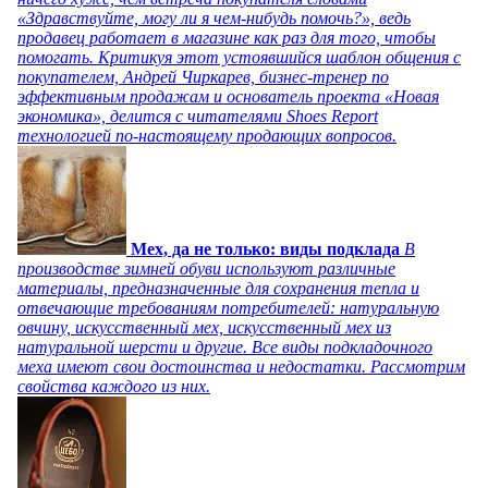
«Здравствуйте, могу ли я чем-нибудь помочь?», ведь
продавец работает в магазине как раз для того, чтобы
помогать. Критикуя этот устоявшийся шаблон общения с
покупателем, Андрей Чиркарев, бизнес-тренер по
эффективным продажам и основатель проекта «Новая
экономика», делится с читателями Shoes Report
технологией по-настоящему продающих вопросов.
Мех, да не только: виды подклада
В
производстве зимней обуви используют различные
материалы, предназначенные для сохранения тепла и
отвечающие требованиям потребителей: натуральную
овчину, искусственный мех, искусственный мех из
натуральной шерсти и другие. Все виды подкладочного
меха имеют свои достоинства и недостатки. Рассмотрим
свойства каждого из них.