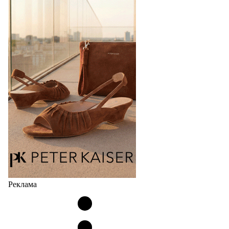
Бренд IDZI – это детская и подростковая обувь с
элементами ортопедии от белорусского
производителя (РУП «Белорусский протезно-
ортопедический восстановительный…
04.08.2026
466
Реклама