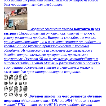
российский спортивный рынок лыжной экипировки всегда
был приоритетным для швейцарцев.
Создание эмоционального контакта через
витрину
Эмоциональный отклик покупателей — ключ к
успеху розничных продаж. Витрины способны не только
привлекать внимание, но и вызывать эмоции: от радости и
ностальгии до чувства принадлежности и желания
обладать. Использование психологических триггеров в
дизайне витрин помогает превратить прохожего в
покупателя. Эксперт SR по визуальному мерчандайзингу и
ритейл-дизайну Виктор Малыгин рассказывает о подходах
в концепции оформления витрин и актуальных темах и
сюжетах для презентации товара в витринах.
Обувной ликбез: из чего делаются обувные
подошвы
«Чем отличается ТЭП от ЭВА? Что мне сулит
тунит? ПВХ — это же клей? Из чего вообще сделана