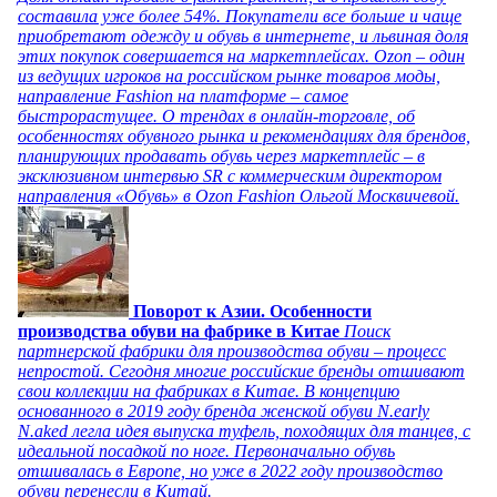
составила уже более 54%. Покупатели все больше и чаще
приобретают одежду и обувь в интернете, и львиная доля
этих покупок совершается на маркетплейсах. Ozon – один
из ведущих игроков на российском рынке товаров моды,
направление Fashion на платформе – самое
быстрорастущее. О трендах в онлайн-торговле, об
особенностях обувного рынка и рекомендациях для брендов,
планирующих продавать обувь через маркетплейс – в
эксклюзивном интервью SR с коммерческим директором
направления «Обувь» в Ozon Fashion Ольгой Москвичевой.
Поворот к Азии. Особенности
производства обуви на фабрике в Китае
Поиск
партнерской фабрики для производства обуви – процесс
непростой. Сегодня многие российские бренды отшивают
свои коллекции на фабриках в Китае. В концепцию
основанного в 2019 году бренда женской обуви N.early
N.aked легла идея выпуска туфель, походящих для танцев, с
идеальной посадкой по ноге. Первоначально обувь
отшивалась в Европе, но уже в 2022 году производство
обуви перенесли в Китай.