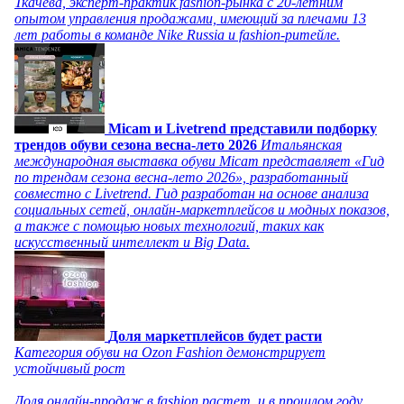
Ткачева, эксперт-практик fashion-рынка с 20-летним
опытом управления продажами, имеющий за плечами 13
лет работы в команде Nike Russia и fashion-ритейле.
Micam и Livetrend представили подборку
трендов обуви сезона весна-лето 2026
Итальянская
международная выставка обуви Micam представляет «Гид
по трендам сезона весна-лето 2026», разработанный
совместно с Livetrend. Гид разработан на основе анализа
социальных сетей, онлайн-маркетплейсов и модных показов,
а также с помощью новых технологий, таких как
искусственный интеллект и Big Data.
Доля маркетплейсов будет расти
Категория обуви на Ozon Fashion демонстрирует
устойчивый рост
Доля онлайн-продаж в fashion растет, и в прошлом году