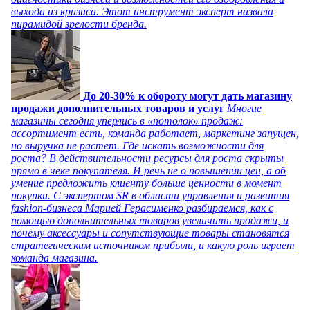
выхода из кризиса. Этот инструмент эксперт назвала
пирамидой зрелости бренда.
До 20-30% к обороту могут дать магазину
продажи дополнительных товаров и услуг
Многие
магазины сегодня уперлись в «потолок» продаж:
ассортимент есть, команда работает, маркетинг запущен,
но выручка не растет. Где искать возможности для
роста? В действительности ресурсы для роста скрыты
прямо в чеке покупателя. И речь не о повышении цен, а об
умение предложить клиенту больше ценности в момент
покупки. С экспертом SR в области управления и развития
fashion-бизнеса Марией Герасименко разбираемся, как с
помощью дополнительных товаров увеличить продажи, и
почему аксессуары и сопутствующие товары становятся
стратегическим источником прибыли, и какую роль играет
команда магазина.