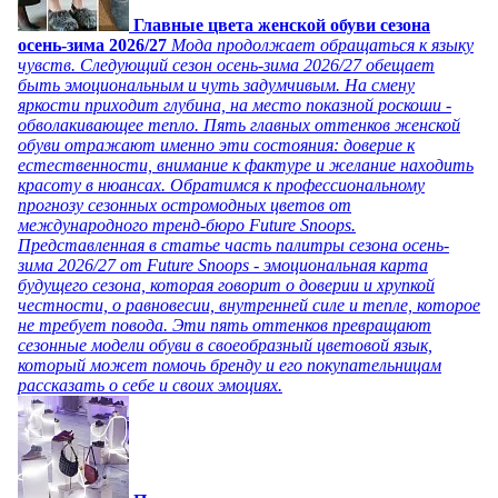
Главные цвета женской обуви сезона
осень-зима 2026/27
Мода продолжает обращаться к языку
чувств. Следующий сезон осень-зима 2026/27 обещает
быть эмоциональным и чуть задумчивым. На смену
яркости приходит глубина, на место показной роскоши -
обволакивающее тепло. Пять главных оттенков женской
обуви отражают именно эти состояния: доверие к
естественности, внимание к фактуре и желание находить
красоту в нюансах. Обратимся к профессиональному
прогнозу сезонных остромодных цветов от
международного тренд-бюро Future Snoops.
Представленная в статье часть палитры сезона осень-
зима 2026/27 от Future Snoops - эмоциональная карта
будущего сезона, которая говорит о доверии и хрупкой
честности, о равновесии, внутренней силе и тепле, которое
не требует повода. Эти пять оттенков превращают
сезонные модели обуви в своеобразный цветовой язык,
который может помочь бренду и его покупательницам
рассказать о себе и своих эмоциях.