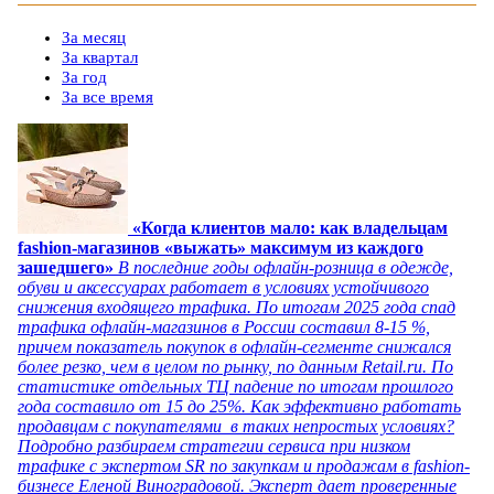
За месяц
За квартал
За год
За все время
«Когда клиентов мало: как владельцам
fashion-магазинов «выжать» максимум из каждого
зашедшего»
В последние годы офлайн-розница в одежде,
обуви и аксессуарах работает в условиях устойчивого
снижения входящего трафика. По итогам 2025 года спад
трафика офлайн-магазинов в России составил 8-15 %,
причем показатель покупок в офлайн-сегменте снижался
более резко, чем в целом по рынку, по данным Retail.ru. По
статистике отдельных ТЦ падение по итогам прошлого
года составило от 15 до 25%. Как эффективно работать
продавцам с покупателями в таких непростых условиях?
Подробно разбираем стратегии сервиса при низком
трафике с экспертом SR по закупкам и продажам в fashion-
бизнесе Еленой Виноградовой. Эксперт дает проверенные