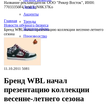
Название рекламодателя: ООО "Рикер Восток", ИНН:
7703335074, erid: LjN8K37Ko
Дизайн
Акценты
Главная
Тренды
Новости обувного бизнеса
Истории обуви
Бренд WBL начал презентацию коллекции весенне-летнего
сезона
Производство
11.10.2011
5081
Бренд WBL начал
презентацию коллекции
весенне-летнего сезона