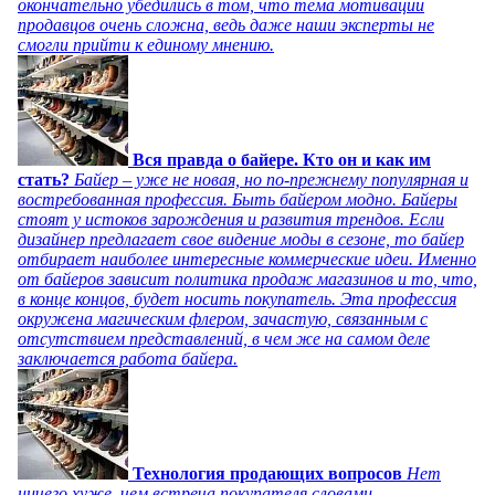
окончательно убедились в том, что тема мотивации
продавцов очень сложна, ведь даже наши эксперты не
смогли прийти к единому мнению.
Вся правда о байере. Кто он и как им
стать?
Байер – уже не новая, но по-прежнему популярная и
востребованная профессия. Быть байером модно. Байеры
стоят у истоков зарождения и развития трендов. Если
дизайнер предлагает свое видение моды в сезоне, то байер
отбирает наиболее интересные коммерческие идеи. Именно
от байеров зависит политика продаж магазинов и то, что,
в конце концов, будет носить покупатель. Эта профессия
окружена магическим флером, зачастую, связанным с
отсутствием представлений, в чем же на самом деле
заключается работа байера.
Технология продающих вопросов
Нет
ничего хуже, чем встреча покупателя словами