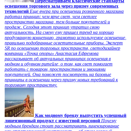
Пересматриваем классические стандарты
освещения торгового зала через призму современных
технологий
Еще вчера при освещении розничного магазина
работал принцип: чем ярче свет, чем светлее
пространство магазина, тем больше покупателей и
продаж. Сегодня этот принцип утратил свою
актуальность. На смену ему пришел тренд на хорошо
продуманную концепцию, грамотно используемое освещение,
правильно подобранные осветительные приборы. Эксперт
SR по освещению торговых пространств, светодизайнер
компании «Точка опоры» Анастасия Ефремова
рассказывает об актуальных принципах освещения в
модном и обувном ритейле, о том, как свет помогает
работать с товаром, пространством и эмоциями
покупателей. Она поможет посмотреть на базовые
принципы в освещении через призму новых требований к
торговому пространству.
Как модному бренду выпустить успешный
лицензионный продукт с известной персоной
Почему
модным брендам стоит рассматривать лицензирование