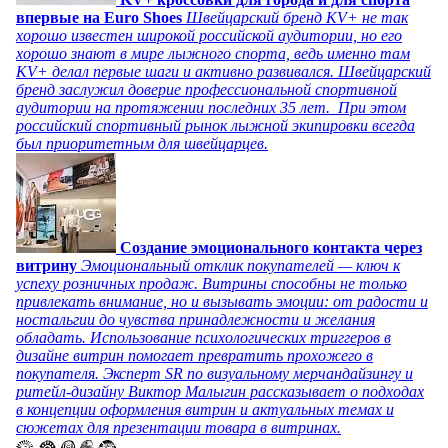
впервые на Euro Shoes
Швейцарский бренд KV+ не так
хорошо известен широкой российской аудитории, но его
хорошо знают в мире лыжного спорта, ведь именно там
KV+ делал первые шаги и активно развивался. Швейцарский
бренд заслужил доверие профессиональной спортивной
аудитории на протяжении последних 35 лет. При этом
российский спортивный рынок лыжной экипировки всегда
был приоритетным для швейцарцев.
Создание эмоционального контакта через
витрину
Эмоциональный отклик покупателей — ключ к
успеху розничных продаж. Витрины способны не только
привлекать внимание, но и вызывать эмоции: от радости и
ностальгии до чувства принадлежности и желания
обладать. Использование психологических триггеров в
дизайне витрин помогает превратить прохожего в
покупателя. Эксперт SR по визуальному мерчандайзингу и
ритейл-дизайну Виктор Малыгин рассказывает о подходах
в концепции оформления витрин и актуальных темах и
сюжетах для презентации товара в витринах.