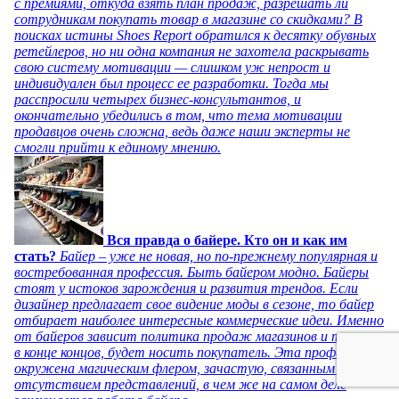
с премиями, откуда взять план продаж, разрешать ли
сотрудникам покупать товар в магазине со скидками? В
поисках истины Shoes Report обратился к десятку обувных
ретейлеров, но ни одна компания не захотела раскрывать
свою систему мотивации — слишком уж непрост и
индивидуален был процесс ее разработки. Тогда мы
расспросили четырех бизнес-консультантов, и
окончательно убедились в том, что тема мотивации
продавцов очень сложна, ведь даже наши эксперты не
смогли прийти к единому мнению.
Вся правда о байере. Кто он и как им
стать?
Байер – уже не новая, но по-прежнему популярная и
востребованная профессия. Быть байером модно. Байеры
стоят у истоков зарождения и развития трендов. Если
дизайнер предлагает свое видение моды в сезоне, то байер
отбирает наиболее интересные коммерческие идеи. Именно
от байеров зависит политика продаж магазинов и то, что,
в конце концов, будет носить покупатель. Эта профессия
окружена магическим флером, зачастую, связанным с
отсутствием представлений, в чем же на самом деле