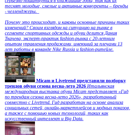
серьезно пошатнуться в ближайшие годы, так как их
теснят молодые, смелые и активные конкуренты – бренды
- челленджеры.
Почему это происходит, и каковы основные причины таких
изменений? Своим взглядом на ситуацию на рынке в
сегменте спортивных одежды и обуви делится Дания
Ткачева, эксперт-практик fashion-рынка с 20-летним
опытом управления продажами, имеющий за плечами 13
лет работы в команде Nike Russia и fashion-ритейле.
Micam и Livetrend представили подборку
трендов обуви сезона весна-лето 2026
Итальянская
международная выставка обуви Micam представляет «Гид
по трендам сезона весна-лето 2026», разработанный
совместно с Livetrend. Гид разработан на основе анализа
социальных сетей, онлайн-маркетплейсов и модных показов,
а также с помощью новых технологий, таких как
искусственный интеллект и Big Data.