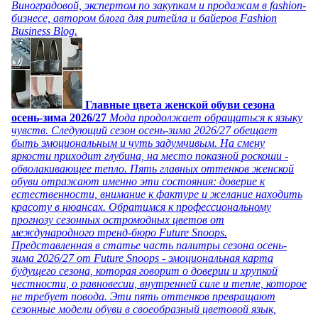
Виноградовой, экспертом по закупкам и продажам в fashion-
бизнесе, автором блога для ритейла и байеров Fashion
Business Blog.
Главные цвета женской обуви сезона
осень-зима 2026/27
Мода продолжает обращаться к языку
чувств. Следующий сезон осень-зима 2026/27 обещает
быть эмоциональным и чуть задумчивым. На смену
яркости приходит глубина, на место показной роскоши -
обволакивающее тепло. Пять главных оттенков женской
обуви отражают именно эти состояния: доверие к
естественности, внимание к фактуре и желание находить
красоту в нюансах. Обратимся к профессиональному
прогнозу сезонных остромодных цветов от
международного тренд-бюро Future Snoops.
Представленная в статье часть палитры сезона осень-
зима 2026/27 от Future Snoops - эмоциональная карта
будущего сезона, которая говорит о доверии и хрупкой
честности, о равновесии, внутренней силе и тепле, которое
не требует повода. Эти пять оттенков превращают
сезонные модели обуви в своеобразный цветовой язык,