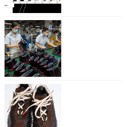
На платформе Lamoda - новый раздел и
условия продвижения локальных
дизайнерских марок
Российский маркетплейс Lamoda решил обновить
раздел для продажи продукции локальных
дизайнерских марок одежды, обуви и аксессуаров.
Бренды также получат маркетинговую…
06.08.2026
386
Объем мирового производства обуви в
2025 году практически не увеличился
В 2025 году мировое производство обуви
практически не изменилось, зафиксировав
незначительный рост на 0,1% до 24,6 млрд пар, -