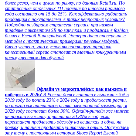
более резко, чем в целом по рынку, по данным Retail.ru. По
статистике отдельных ТЦ падение по итогам прошлого
года составило от 15 до 25%. Как эффективно работать
продавцам с покупателями в таких непростых условиях?
Подробно разбираем стратегии сервиса при низком
трафике с экспертом SR по закупкам и продажам в fashion-
бизнесе Еленой Виноградовой. Эксперт дает проверенные
методы с практическими примерами речевых модулей.
Елена уверена, что в условиях падающего трафика
качественный сервис становится главным конкурентным
преимуществом для обувной
Офлайн vs маркетплейсы: как выжить и
победить в 2026?
В России доля e commerce выросла с 5% в
2019 году до почти 23% в 2024 году и продолжает расти,
по прогнозам аналитиков рынка электронной коммерции, к
2029 году составит более 30%. Офлайн-ритейл же может
не просто выжить, а расти на 20-30% в год, если
перестанет предлагать одежду на вешалках и обувь на
полках, и начнет продавать уникальный опыт. Обсуждаем
эту тему с постоянным автором Shoes Report Еленой