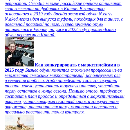
непростой. Сегодня многие российские бренды отшивают
свои коллекции на фабриках в Китае. В концепцию
основанного в 2019 году бренда женской обуви N.early
N.aked легла идея выпуска туфель, походящих для танцев, с
идеальной посадкой по ноге. Первоначально обувь
отшивалась в Европе, но уже в 2022 году производство
обуви перенесли в Китай.
Как конкурировать с маркетплейсами в
2025 году
Бизнес обуви является сложным процессом из-за
множества смежных микростратегий, используемых для
извлечения прибыли. Надо определить, сколько закупить
товара, какую установить торговую наценку, утвердить
норму остатков в конце сезона. Помимо этого, требуется
составить план продаж и определиться с маркетинговыми
акциями, учитывающими сезонный спрос и конкурентное
окружение, настроить систему мотивации персонала и
правильно расставить точки контроля.