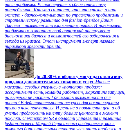
иные проблемы. Рынок перешел к сберегательному
потреблению. Кто-то считает, что это кризис, а наш
эксперт - бизнес-консультант по управлению продажами и
стратегическому развитию для fashion-брендов Дания
Ткачева – называет это взрослением рынка. И предлагает
проблемным компаниям свой авторский инструмент
диагностики бизнеса и возможностей его оздоровления и
выхода из кризиса. Этот инструмент эксперт назвала
пирамидой зрелости бренда.
До 20-30% к обороту могут дать магазину
продажи дополнительных товаров и услуг
Многие
магазины сегодня уперлись в «потолок» продаж:
ассортимент есть, команда работает, маркетинг запущен,
но выручка не растет. Где искать возможности для
роста? В действительности ресурсы для роста скрыты
прямо в чеке покупателя. И речь не о повышении цен, а об
умение предложить клиенту больше ценности в момент
покупки. С экспертом SR в области управления и развития
fashion-бизнеса Марией Герасименко разбираемся, как с
помощью дополнительных товаров увеличить продажи, и