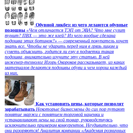
Обувной ликбез: из чего делаются обувные
подошвы
«Чем отличается ТЭП от ЭВА? Что мне сулит
тунит? ПВХ — это же клей? Из чего вообще сделана
подошва этих ботинок?» — современный покупатель хочет
знать все. Чтобы не ударить перед ним в грязь лицом и
суметь объяснить, годится ли ему в подметки такая
подошва, внимательно изучите эту статью. В ней
инженер-технолог Игорь Окороков рассказывает, из каких
материалов делаются подошвы обуви и чем хорош каждый
из них.
Как установить цены, которые позволят
зарабатывать
Некоторые бизнесмены до сих пор путают
понятие маржи с понятием торговой наценки и
устанавливают цены на свой товар, руководствуясь
исключительно примером конкурентов. Неудивительно, что
они разоряются! Аналитик компании «Академия розничных