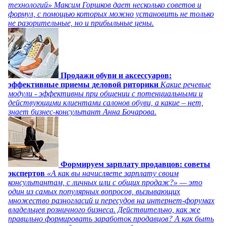
технологий» Максим Горшков дает несколько советов и
формул, с помощью которых можно установить не только
не разорительные, но и прибыльные цены.
Продажи обуви и аксессуаров:
эффективные приемы деловой риторики
Какие речевые
модули - эффективны при общении с потенциальными и
действующими клиентами салонов обуви, а какие – нет,
знает бизнес-консультант Анна Бочарова.
Формируем зарплату продавцов: советы
экспертов
«А как вы начисляете зарплату своим
консультантам, с личных или с общих продаж?» — это
один из самых популярных вопросов, вызывающих
множество разногласий и пересудов на интернет-форумах
владельцев розничного бизнеса. Действительно, как же
правильно формировать заработок продавцов? А как быть