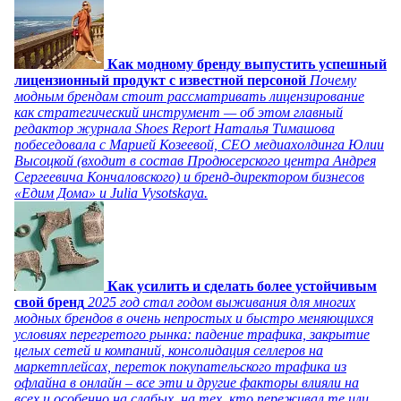
Как модному бренду выпустить успешный
лицензионный продукт с известной персоной
Почему
модным брендам стоит рассматривать лицензирование
как стратегический инструмент — об этом главный
редактор журнала Shoes Report Наталья Тимашова
побеседовала с Марией Козеевой, СЕО медиахолдинга Юлии
Высоцкой (входит в состав Продюсерского центра Андрея
Сергеевича Кончаловского) и бренд-директором бизнесов
«Едим Дома» и Julia Vysotskaya.
Как усилить и сделать более устойчивым
свой бренд
2025 год стал годом выживания для многих
модных брендов в очень непростых и быстро меняющихся
условиях перегретого рынка: падение трафика, закрытие
целых сетей и компаний, консолидация селлеров на
маркетплейсах, переток покупательского трафика из
офлайна в онлайн – все эти и другие факторы влияли на
всех и особенно на слабых, на тех, кто переживал те или