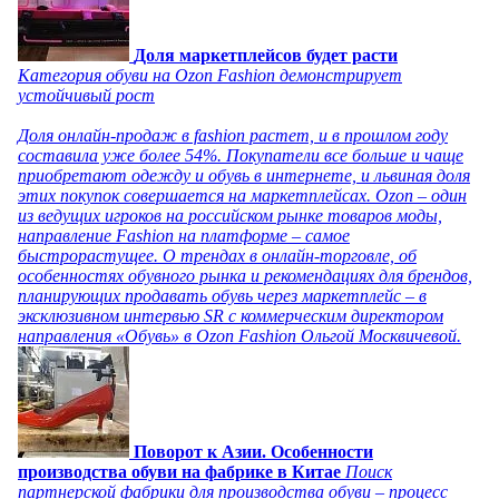
Доля маркетплейсов будет расти
Категория обуви на Ozon Fashion демонстрирует
устойчивый рост
Доля онлайн-продаж в fashion растет, и в прошлом году
составила уже более 54%. Покупатели все больше и чаще
приобретают одежду и обувь в интернете, и львиная доля
этих покупок совершается на маркетплейсах. Ozon – один
из ведущих игроков на российском рынке товаров моды,
направление Fashion на платформе – самое
быстрорастущее. О трендах в онлайн-торговле, об
особенностях обувного рынка и рекомендациях для брендов,
планирующих продавать обувь через маркетплейс – в
эксклюзивном интервью SR с коммерческим директором
направления «Обувь» в Ozon Fashion Ольгой Москвичевой.
Поворот к Азии. Особенности
производства обуви на фабрике в Китае
Поиск
партнерской фабрики для производства обуви – процесс