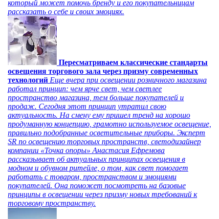
который может помочь бренду и его покупательницам
рассказать о себе и своих эмоциях.
Пересматриваем классические стандарты
освещения торгового зала через призму современных
технологий
Еще вчера при освещении розничного магазина
работал принцип: чем ярче свет, чем светлее
пространство магазина, тем больше покупателей и
продаж. Сегодня этот принцип утратил свою
актуальность. На смену ему пришел тренд на хорошо
продуманную концепцию, грамотно используемое освещение,
правильно подобранные осветительные приборы. Эксперт
SR по освещению торговых пространств, светодизайнер
компании «Точка опоры» Анастасия Ефремова
рассказывает об актуальных принципах освещения в
модном и обувном ритейле, о том, как свет помогает
работать с товаром, пространством и эмоциями
покупателей. Она поможет посмотреть на базовые
принципы в освещении через призму новых требований к
торговому пространству.