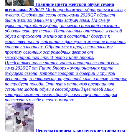
Главные цвета женской обуви сезона
осень-зима 2026/27
Мода продолжает обращаться к языку
чувств. Следующий сезон осень-зима 2026/27 обещает
быть эмоциональным и чуть задумчивым. На смену
яркости приходит глубина, на место показной роскоши -
обволакивающее тепло. Пять главных оттенков женской
обуви отражают именно эти состояния: доверие к
естественности, внимание к фактуре и желание находить
красоту в нюансах. Обратимся к профессиональному
прогнозу сезонных остромодных цветов от
международного тренд-бюро Future Snoops.
Представленная в статье часть палитры сезона осень-
зима 2026/27 от Future Snoops - эмоциональная карта
будущего сезона, которая говорит о доверии и хрупкой
честности, о равновесии, внутренней силе и тепле, которое
не требует повода. Эти пять оттенков превращают
сезонные модели обуви в своеобразный цветовой язык,
который может помочь бренду и его покупательницам
рассказать о себе и своих эмоциях.
Пересматриваем классические стандарты