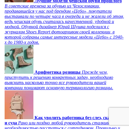
Лучшие модели чешской обуви прошлого
В советские времена за обувью из Чехословакии,
продававшейся у нас под брендом «Цебо», покупатели
выстаивали по четыре часа в очереди и не жалели об этом,
ведь чешская обувь считалась качественной, удобной и
модной. Обувной дизайнер Юрай Шушка поделился с
журналом Shoes Report фотоархивом своей коллекции, в
которой собраны самые интересные модели «Цебо» с 1940-
х до 1980-х годов.
Арифметика розницы
Прежде чем,
приступить к решению конкретных задач, необходимо
выяснить насколько точно все руководители вашей
компании понимают основную терминологию розницы.
Как уволить работника без слез, скандала
и суда
Рано или поздно любой руководитель сталкивается с
необходимостью расстаться с сотрудником. Правильно и