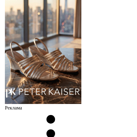
В 2027 году бренд TAMARIS отмечает 60-летний
юбилей. Шесть десятилетий доверия миллионов
покупателей, постоянного развития и понимания,
какой будет современная женщина завтра.
Юбилейная коллекция Весна–Лето 2027 открывает
не просто новый сезон, а…
04.08.2026
525
Реклама