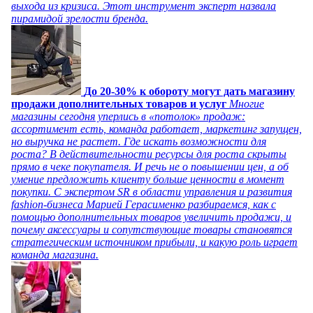
выхода из кризиса. Этот инструмент эксперт назвала
пирамидой зрелости бренда.
До 20-30% к обороту могут дать магазину
продажи дополнительных товаров и услуг
Многие
магазины сегодня уперлись в «потолок» продаж:
ассортимент есть, команда работает, маркетинг запущен,
но выручка не растет. Где искать возможности для
роста? В действительности ресурсы для роста скрыты
прямо в чеке покупателя. И речь не о повышении цен, а об
умение предложить клиенту больше ценности в момент
покупки. С экспертом SR в области управления и развития
fashion-бизнеса Марией Герасименко разбираемся, как с
помощью дополнительных товаров увеличить продажи, и
почему аксессуары и сопутствующие товары становятся
стратегическим источником прибыли, и какую роль играет
команда магазина.