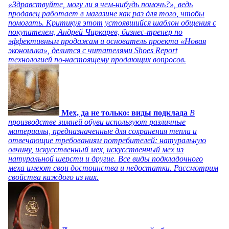
«Здравствуйте, могу ли я чем-нибудь помочь?», ведь
продавец работает в магазине как раз для того, чтобы
помогать. Критикуя этот устоявшийся шаблон общения с
покупателем, Андрей Чиркарев, бизнес-тренер по
эффективным продажам и основатель проекта «Новая
экономика», делится с читателями Shoes Report
технологией по-настоящему продающих вопросов.
Мех, да не только: виды подклада
В
производстве зимней обуви используют различные
материалы, предназначенные для сохранения тепла и
отвечающие требованиям потребителей: натуральную
овчину, искусственный мех, искусственный мех из
натуральной шерсти и другие. Все виды подкладочного
меха имеют свои достоинства и недостатки. Рассмотрим
свойства каждого из них.