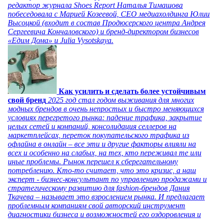
редактор журнала Shoes Report Наталья Тимашова
побеседовала с Марией Козеевой, СЕО медиахолдинга Юлии
Высоцкой (входит в состав Продюсерского центра Андрея
Сергеевича Кончаловского) и бренд-директором бизнесов
«Едим Дома» и Julia Vysotskaya.
Как усилить и сделать более устойчивым
свой бренд
2025 год стал годом выживания для многих
модных брендов в очень непростых и быстро меняющихся
условиях перегретого рынка: падение трафика, закрытие
целых сетей и компаний, консолидация селлеров на
маркетплейсах, переток покупательского трафика из
офлайна в онлайн – все эти и другие факторы влияли на
всех и особенно на слабых, на тех, кто переживал те или
иные проблемы. Рынок перешел к сберегательному
потреблению. Кто-то считает, что это кризис, а наш
эксперт - бизнес-консультант по управлению продажами и
стратегическому развитию для fashion-брендов Дания
Ткачева – называет это взрослением рынка. И предлагает
проблемным компаниям свой авторский инструмент
диагностики бизнеса и возможностей его оздоровления и