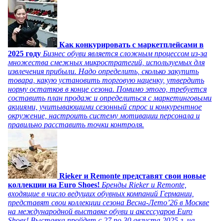
Как конкурировать с маркетплейсами в
2025 году
Бизнес обуви является сложным процессом из-за
множества смежных микростратегий, используемых для
извлечения прибыли. Надо определить, сколько закупить
товара, какую установить торговую наценку, утвердить
норму остатков в конце сезона. Помимо этого, требуется
составить план продаж и определиться с маркетинговыми
акциями, учитывающими сезонный спрос и конкурентное
окружение, настроить систему мотивации персонала и
правильно расставить точки контроля.
Rieker и Remonte представят свои новые
коллекции на Euro Shoes!
Бренды Rieker и Remonte,
входящие в число ведущих обувных компаний Германии,
представят свои коллекции сезона Весна-Лето’26 в Москве
на международной выставке обуви и аксессуаров Euro
Shoes! Выставка пройдет c 27 по 30 августа 2025 г. на