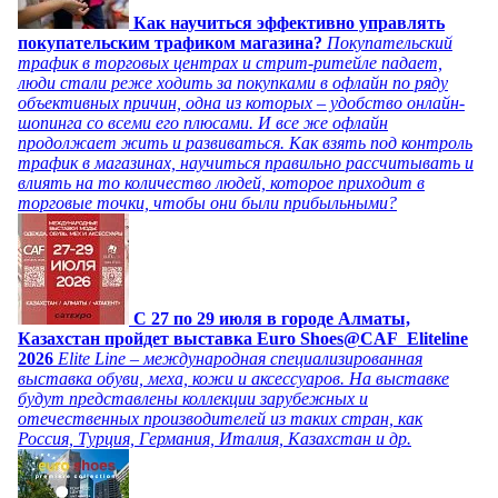
Как научиться эффективно управлять
покупательским трафиком магазина?
Покупательский
трафик в торговых центрах и стрит-ритейле падает,
люди стали реже ходить за покупками в офлайн по ряду
объективных причин, одна из которых – удобство онлайн-
шопинга со всеми его плюсами. И все же офлайн
продолжает жить и развиваться. Как взять под контроль
трафик в магазинах, научиться правильно рассчитывать и
влиять на то количество людей, которое приходит в
торговые точки, чтобы они были прибыльными?
C 27 по 29 июля в городе Алматы,
Казахстан пройдет выставка Euro Shoes@CAF_Eliteline
2026
Elite Line – международная специализированная
выставка обуви, меха, кожи и аксессуаров. На выставке
будут представлены коллекции зарубежных и
отечественных производителей из таких стран, как
Россия, Турция, Германия, Италия, Казахстан и др.