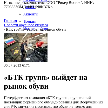
Название рекламодателя: ООО "Рикер Восток", ИНН:
7703335074, erid: LjN8K37Ko
Дизайн
Акценты
Главная
Тренды
Новости обувного бизнеса
Истории обуви
«БТК групп» выйдет на рынок обуви
Производство
30.07.2013
6171
«БТК групп» выйдет на
рынок обуви
Петербургская компания «БТК групп», крупнейший
поставщик форменного обмундирования для Вооруженных
сил РФ, запустила производство обуви не только для