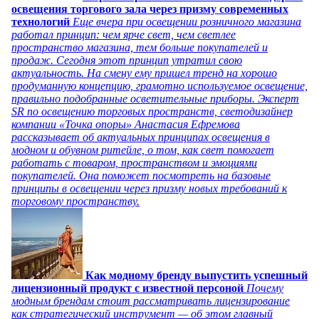
освещения торгового зала через призму современных
технологий
Еще вчера при освещении розничного магазина
работал принцип: чем ярче свет, чем светлее
пространство магазина, тем больше покупателей и
продаж. Сегодня этот принцип утратил свою
актуальность. На смену ему пришел тренд на хорошо
продуманную концепцию, грамотно используемое освещение,
правильно подобранные осветительные приборы. Эксперт
SR по освещению торговых пространств, светодизайнер
компании «Точка опоры» Анастасия Ефремова
рассказывает об актуальных принципах освещения в
модном и обувном ритейле, о том, как свет помогает
работать с товаром, пространством и эмоциями
покупателей. Она поможет посмотреть на базовые
принципы в освещении через призму новых требований к
торговому пространству.
Как модному бренду выпустить успешный
лицензионный продукт с известной персоной
Почему
модным брендам стоит рассматривать лицензирование
как стратегический инструмент — об этом главный