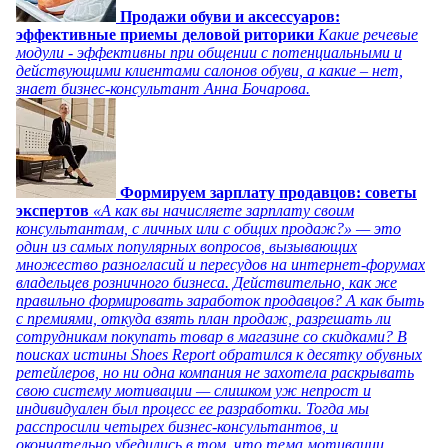
Продажи обуви и аксессуаров:
эффективные приемы деловой риторики
Какие речевые
модули - эффективны при общении с потенциальными и
действующими клиентами салонов обуви, а какие – нет,
знает бизнес-консультант Анна Бочарова.
Формируем зарплату продавцов: советы
экспертов
«А как вы начисляете зарплату своим
консультантам, с личных или с общих продаж?» — это
один из самых популярных вопросов, вызывающих
множество разногласий и пересудов на интернет-форумах
владельцев розничного бизнеса. Действительно, как же
правильно формировать заработок продавцов? А как быть
с премиями, откуда взять план продаж, разрешать ли
сотрудникам покупать товар в магазине со скидками? В
поисках истины Shoes Report обратился к десятку обувных
ретейлеров, но ни одна компания не захотела раскрывать
свою систему мотивации — слишком уж непрост и
индивидуален был процесс ее разработки. Тогда мы
расспросили четырех бизнес-консультантов, и
окончательно убедились в том, что тема мотивации