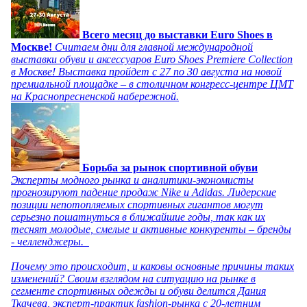
Всего месяц до выставки Euro Shoes в
Москве!
Считаем дни для главной международной
выставки обуви и аксессуаров Euro Shoes Premiere Collection
в Москве! Выставка пройдет с 27 по 30 августа на новой
премиальной площадке – в столичном конгресс-центре ЦМТ
на Краснопресненской набережной.
Борьба за рынок спортивной обуви
Эксперты модного рынка и аналитики-экономисты
прогнозируют падение продаж Nike и Adidas. Лидерские
позиции непотопляемых спортивных гигантов могут
серьезно пошатнуться в ближайшие годы, так как их
теснят молодые, смелые и активные конкуренты – бренды
- челленджеры.
Почему это происходит, и каковы основные причины таких
изменений? Своим взглядом на ситуацию на рынке в
сегменте спортивных одежды и обуви делится Дания
Ткачева, эксперт-практик fashion-рынка с 20-летним