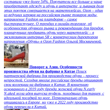
составила уже более 54%. Покупатели все больше и чаще
приобретают одежду и обувь в интернете, и львиная доля
этих покупок совершается на маркетплейсах. Ozon – один
из ведущих игроков на российском рынке товаров моды,
направление Fashion на платформе – самое
быстрорастущее. О трендах в онлайн-торговле, об
особенностях обувного рынка и рекомендациях для брендов,
планирующих продавать обувь через маркетплейс – в
эксклюзивном интервью SR с коммерческим директором
направления «Обувь» в Ozon Fashion Ольгой Москвичевой.
Поворот к Азии. Особенности
производства обуви на фабрике в Китае
Поиск
партнерской фабрики для производства обуви – процесс
непростой. Сегодня многие российские бренды отшивают
свои коллекции на фабриках в Китае. В концепцию
основанного в 2019 году бренда женской обуви N.early
N.aked легла идея выпуска туфель, походящих для танцев, с
идеальной посадкой по ноге. Первоначально обувь
отшивалась в Европе, но уже в 2022 году производство
обуви перенесли в Китай.