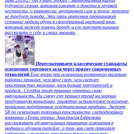
зима 2026/27 от Future Snoops - эмоциональная карта
будущего сезона, которая говорит о доверии и хрупкой
честности, о равновесии, внутренней силе и тепле, которое
не требует повода. Эти пять оттенков превращают
сезонные модели обуви в своеобразный цветовой язык,
который может помочь бренду и его покупательницам
рассказать о себе и своих эмоциях.
Пересматриваем классические стандарты
освещения торгового зала через призму современных
технологий
Еще вчера при освещении розничного магазина
работал принцип: чем ярче свет, чем светлее
пространство магазина, тем больше покупателей и
продаж. Сегодня этот принцип утратил свою
актуальность. На смену ему пришел тренд на хорошо
продуманную концепцию, грамотно используемое освещение,
правильно подобранные осветительные приборы. Эксперт
SR по освещению торговых пространств, светодизайнер
компании «Точка опоры» Анастасия Ефремова
рассказывает об актуальных принципах освещения в
модном и обувном ритейле, о том, как свет помогает
работать с товаром, пространством и эмоциями