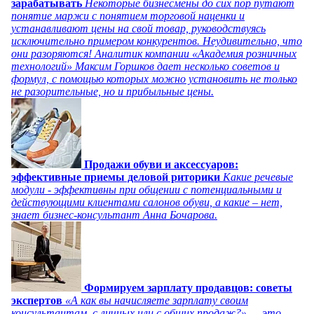
зарабатывать
Некоторые бизнесмены до сих пор путают
понятие маржи с понятием торговой наценки и
устанавливают цены на свой товар, руководствуясь
исключительно примером конкурентов. Неудивительно, что
они разоряются! Аналитик компании «Академия розничных
технологий» Максим Горшков дает несколько советов и
формул, с помощью которых можно установить не только
не разорительные, но и прибыльные цены.
Продажи обуви и аксессуаров:
эффективные приемы деловой риторики
Какие речевые
модули - эффективны при общении с потенциальными и
действующими клиентами салонов обуви, а какие – нет,
знает бизнес-консультант Анна Бочарова.
Формируем зарплату продавцов: советы
экспертов
«А как вы начисляете зарплату своим
консультантам, с личных или с общих продаж?» — это