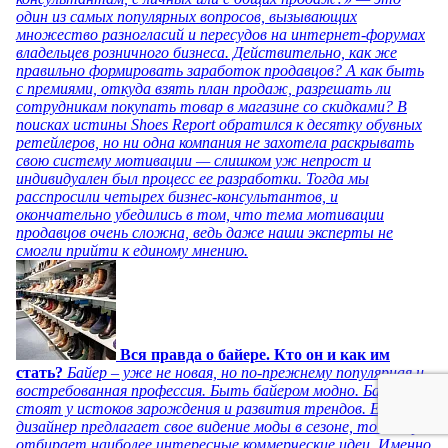
один из самых популярных вопросов, вызывающих
множество разногласий и пересудов на интернет-форумах
владельцев розничного бизнеса. Действительно, как же
правильно формировать заработок продавцов? А как быть
с премиями, откуда взять план продаж, разрешать ли
сотрудникам покупать товар в магазине со скидками? В
поисках истины Shoes Report обратился к десятку обувных
ретейлеров, но ни одна компания не захотела раскрывать
свою систему мотивации — слишком уж непрост и
индивидуален был процесс ее разработки. Тогда мы
расспросили четырех бизнес-консультантов, и
окончательно убедились в том, что тема мотивации
продавцов очень сложна, ведь даже наши эксперты не
смогли прийти к единому мнению.
Вся правда о байере. Кто он и как им
стать?
Байер – уже не новая, но по-прежнему популярная и
востребованная профессия. Быть байером модно. Байеры
стоят у истоков зарождения и развития трендов. Если
дизайнер предлагает свое видение моды в сезоне, то байер
отбирает наиболее интересные коммерческие идеи. Именно