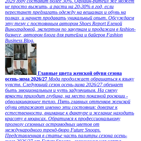
2029 году составит более 30%. Офлайн-ритейл же может
не просто выжить, а расти на 20-30% в год, если
перестанет предлагать одежду на вешалках и обувь на
полках, и начнет продавать уникальный опыт. Обсуждаем
эту тему с постоянным автором Shoes Report Еленой
Виноградовой, экспертом по закупкам и продажам в fashion-
бизнесе, автором блога для ритейла и байеров Fashion
Business Blog.
Главные цвета женской обуви сезона
осень-зима 2026/27
Мода продолжает обращаться к языку
чувств. Следующий сезон осень-зима 2026/27 обещает
быть эмоциональным и чуть задумчивым. На смену
яркости приходит глубина, на место показной роскоши -
обволакивающее тепло. Пять главных оттенков женской
обуви отражают именно эти состояния: доверие к
естественности, внимание к фактуре и желание находить
красоту в нюансах. Обратимся к профессиональному
прогнозу сезонных остромодных цветов от
международного тренд-бюро Future Snoops.
Представленная в статье часть палитры сезона осень-