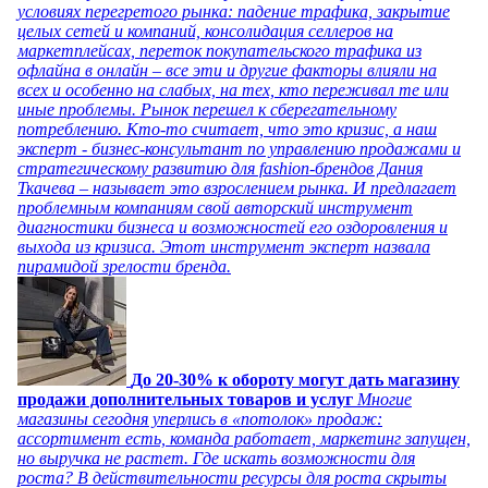
условиях перегретого рынка: падение трафика, закрытие
целых сетей и компаний, консолидация селлеров на
маркетплейсах, переток покупательского трафика из
офлайна в онлайн – все эти и другие факторы влияли на
всех и особенно на слабых, на тех, кто переживал те или
иные проблемы. Рынок перешел к сберегательному
потреблению. Кто-то считает, что это кризис, а наш
эксперт - бизнес-консультант по управлению продажами и
стратегическому развитию для fashion-брендов Дания
Ткачева – называет это взрослением рынка. И предлагает
проблемным компаниям свой авторский инструмент
диагностики бизнеса и возможностей его оздоровления и
выхода из кризиса. Этот инструмент эксперт назвала
пирамидой зрелости бренда.
До 20-30% к обороту могут дать магазину
продажи дополнительных товаров и услуг
Многие
магазины сегодня уперлись в «потолок» продаж:
ассортимент есть, команда работает, маркетинг запущен,
но выручка не растет. Где искать возможности для
роста? В действительности ресурсы для роста скрыты