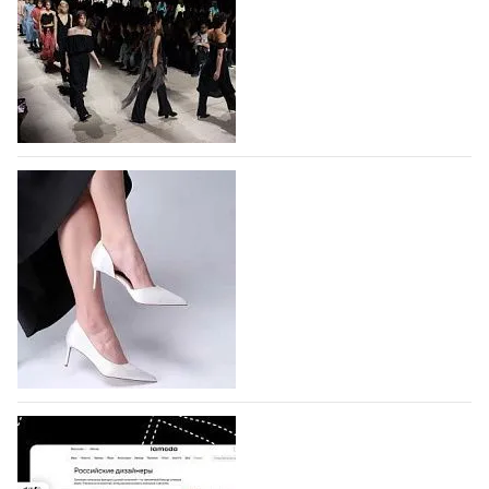
На участие в Московской неделе моды
подано 1047 заявок
На участие в седьмой Московской неделе моды,
которая пройдет в российской столице с 26 сентября
по 1 октября, уже подано 1047 заявок. Примерно
половину из них (494) прислали дизайнеры,
коллекции которых не были представлены в…
07.08.2026
576
BALLINA представит свои новинки на Euro
Shoes