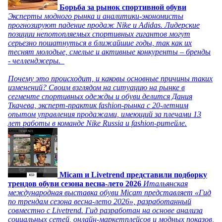
Борьба за рынок спортивной обуви
Эксперты модного рынка и аналитики-экономисты
прогнозируют падение продаж Nike и Adidas. Лидерские
позиции непотопляемых спортивных гигантов могут
серьезно пошатнуться в ближайшие годы, так как их
теснят молодые, смелые и активные конкуренты – бренды
- челленджеры.
Почему это происходит, и каковы основные причины таких
изменений? Своим взглядом на ситуацию на рынке в
сегменте спортивных одежды и обуви делится Дания
Ткачева, эксперт-практик fashion-рынка с 20-летним
опытом управления продажами, имеющий за плечами 13
лет работы в команде Nike Russia и fashion-ритейле.
Micam и Livetrend представили подборку
трендов обуви сезона весна-лето 2026
Итальянская
международная выставка обуви Micam представляет «Гид
по трендам сезона весна-лето 2026», разработанный
совместно с Livetrend. Гид разработан на основе анализа
социальных сетей, онлайн-маркетплейсов и модных показов,