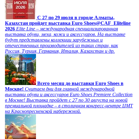
C 27 по 29 июля в городе Алматы,
Казахстан пройдет выставка Euro Shoes@CAF_Eliteline
2026
Elite Line – международная специализированная
выставка обуви, меха, кожи и аксессуаров. На выставке
будут представлены коллекции зарубежных и
отечественных производителей из таких стран, как
Россия, Турция, Германия, Италия, Казахстан и др.
Всего месяц до выставки Euro Shoes в
Москве!
Считаем дни для главной международной
выставки обуви и аксессуаров Euro Shoes Premiere Collection
в Москве! Выставка пройдет с 27 по 30 августа на новой
премиальной площадке – в столичном конгресс-центре ЦМТ
на Краснопресненской набережной.