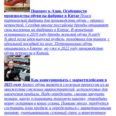
Поворот к Азии. Особенности
производства обуви на фабрике в Китае
Поиск
партнерской фабрики для производства обуви – процесс
непростой. Сегодня многие российские бренды отшивают
свои коллекции на фабриках в Китае. В концепцию
основанного в 2019 году бренда женской обуви N.early
N.aked легла идея выпуска туфель, походящих для танцев, с
идеальной посадкой по ноге. Первоначально обувь
отшивалась в Европе, но уже в 2022 году производство
обуви перенесли в Китай.
Как конкурировать с маркетплейсами в
2025 году
Бизнес обуви является сложным процессом из-за
множества смежных микростратегий, используемых для
извлечения прибыли. Надо определить, сколько закупить
товара, какую установить торговую наценку, утвердить
норму остатков в конце сезона. Помимо этого, требуется
составить план продаж и определиться с маркетинговыми
акциями, учитывающими сезонный спрос и конкурентное