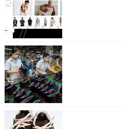
Компания BALLINA Guangzhou Lihuang Footwear
Co., Ltd., основанная в 2011 году и расположенная в
Гуанчжоу, столице моды Китая, является
профессиональной обувной компанией,
объединяющей разработку, производство и…
07.08.2026
431
На платформе Lamoda - новый раздел и
условия продвижения локальных
дизайнерских марок
Российский маркетплейс Lamoda решил обновить
раздел для продажи продукции локальных
дизайнерских марок одежды, обуви и аксессуаров.
Бренды также получат маркетинговую…
06.08.2026
588
Объем мирового производства обуви в
2025 году практически не увеличился