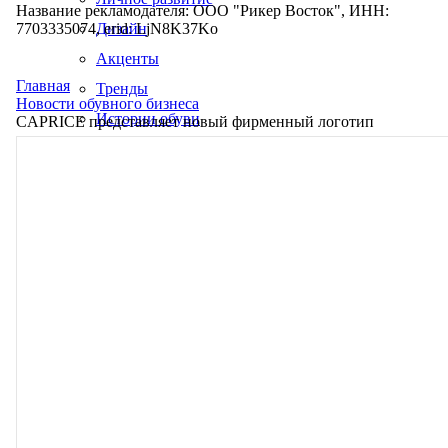
Название рекламодателя: ООО "Рикер Восток", ИНН:
7703335074, erid: LjN8K37Ko
Дизайн
Акценты
Главная
Тренды
Новости обувного бизнеса
Истории обуви
CAPRICE представляет новый фирменный логотип
Производство