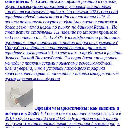
зашедшего»
В последние годы офлайн-розница в одежде,
обуви и аксессуарах работает в условиях устойчивого
снижения входящего трафика. По итогам 2025 года спад
трафика офлайн-магазинов в России составил 8-15 %,
причем показатель покупок в офлайн-сегменте снижался
более резко, чем в целом по рынку, по данным Retail.ru. По
статистике отдельных ТЦ падение по итогам прошлого
года составило от 15 до 25%. Как эффективно работать
продавцам с покупателями в таких непростых условиях?
Подробно разбираем стратегии сервиса при низком
трафике с экспертом SR по закупкам и продажам в fashion-
бизнесе Еленой Виноградовой. Эксперт дает проверенные
методы с практическими примерами речевых модулей.
Елена уверена, что в условиях падающего трафика
качественный сервис становится главным конкурентным
преимуществом для обувной
Офлайн vs маркетплейсы: как выжить и
победить в 2026?
В России доля e commerce выросла с 5% в
2019 году до почти 23% в 2024 году и продолжает расти,
по прогнозам аналитиков рынка электронной коммерции, к