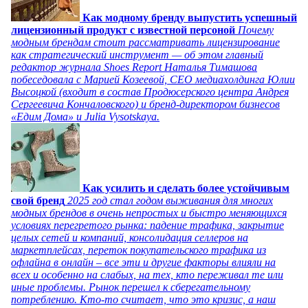
Как модному бренду выпустить успешный
лицензионный продукт с известной персоной
Почему
модным брендам стоит рассматривать лицензирование
как стратегический инструмент — об этом главный
редактор журнала Shoes Report Наталья Тимашова
побеседовала с Марией Козеевой, СЕО медиахолдинга Юлии
Высоцкой (входит в состав Продюсерского центра Андрея
Сергеевича Кончаловского) и бренд-директором бизнесов
«Едим Дома» и Julia Vysotskaya.
Как усилить и сделать более устойчивым
свой бренд
2025 год стал годом выживания для многих
модных брендов в очень непростых и быстро меняющихся
условиях перегретого рынка: падение трафика, закрытие
целых сетей и компаний, консолидация селлеров на
маркетплейсах, переток покупательского трафика из
офлайна в онлайн – все эти и другие факторы влияли на
всех и особенно на слабых, на тех, кто переживал те или
иные проблемы. Рынок перешел к сберегательному
потреблению. Кто-то считает, что это кризис, а наш