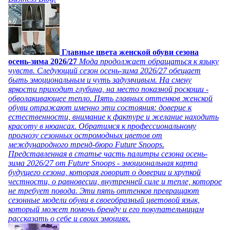
Главные цвета женской обуви сезона
осень-зима 2026/27
Мода продолжает обращаться к языку
чувств. Следующий сезон осень-зима 2026/27 обещает
быть эмоциональным и чуть задумчивым. На смену
яркости приходит глубина, на место показной роскоши -
обволакивающее тепло. Пять главных оттенков женской
обуви отражают именно эти состояния: доверие к
естественности, внимание к фактуре и желание находить
красоту в нюансах. Обратимся к профессиональному
прогнозу сезонных остромодных цветов от
международного тренд-бюро Future Snoops.
Представленная в статье часть палитры сезона осень-
зима 2026/27 от Future Snoops - эмоциональная карта
будущего сезона, которая говорит о доверии и хрупкой
честности, о равновесии, внутренней силе и тепле, которое
не требует повода. Эти пять оттенков превращают
сезонные модели обуви в своеобразный цветовой язык,
который может помочь бренду и его покупательницам
рассказать о себе и своих эмоциях.