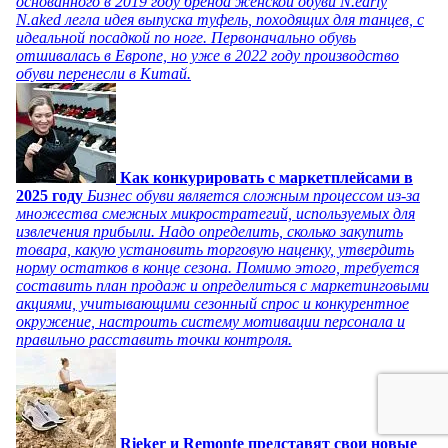
основанного в 2019 году бренда женской обуви N.early
N.aked легла идея выпуска туфель, походящих для танцев, с
идеальной посадкой по ноге. Первоначально обувь
отшивалась в Европе, но уже в 2022 году производство
обуви перенесли в Китай.
Как конкурировать с маркетплейсами в
2025 году
Бизнес обуви является сложным процессом из-за
множества смежных микростратегий, используемых для
извлечения прибыли. Надо определить, сколько закупить
товара, какую установить торговую наценку, утвердить
норму остатков в конце сезона. Помимо этого, требуется
составить план продаж и определиться с маркетинговыми
акциями, учитывающими сезонный спрос и конкурентное
окружение, настроить систему мотивации персонала и
правильно расставить точки контроля.
Rieker и Remonte представят свои новые