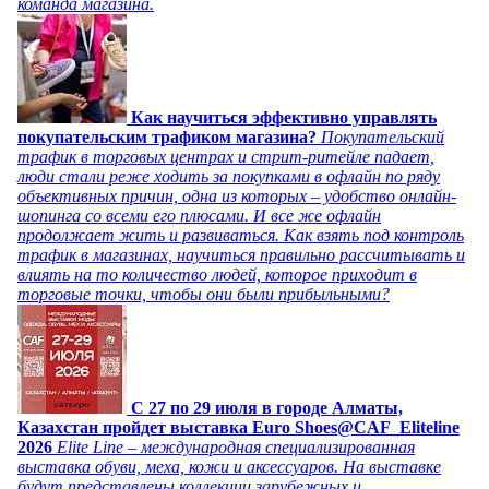
команда магазина.
Как научиться эффективно управлять
покупательским трафиком магазина?
Покупательский
трафик в торговых центрах и стрит-ритейле падает,
люди стали реже ходить за покупками в офлайн по ряду
объективных причин, одна из которых – удобство онлайн-
шопинга со всеми его плюсами. И все же офлайн
продолжает жить и развиваться. Как взять под контроль
трафик в магазинах, научиться правильно рассчитывать и
влиять на то количество людей, которое приходит в
торговые точки, чтобы они были прибыльными?
C 27 по 29 июля в городе Алматы,
Казахстан пройдет выставка Euro Shoes@CAF_Eliteline
2026
Elite Line – международная специализированная
выставка обуви, меха, кожи и аксессуаров. На выставке
будут представлены коллекции зарубежных и