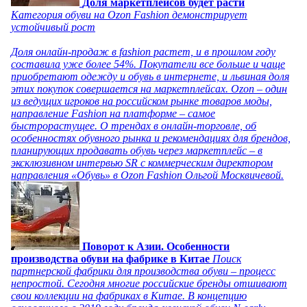
Доля маркетплейсов будет расти
Категория обуви на Ozon Fashion демонстрирует
устойчивый рост
Доля онлайн-продаж в fashion растет, и в прошлом году
составила уже более 54%. Покупатели все больше и чаще
приобретают одежду и обувь в интернете, и львиная доля
этих покупок совершается на маркетплейсах. Ozon – один
из ведущих игроков на российском рынке товаров моды,
направление Fashion на платформе – самое
быстрорастущее. О трендах в онлайн-торговле, об
особенностях обувного рынка и рекомендациях для брендов,
планирующих продавать обувь через маркетплейс – в
эксклюзивном интервью SR с коммерческим директором
направления «Обувь» в Ozon Fashion Ольгой Москвичевой.
Поворот к Азии. Особенности
производства обуви на фабрике в Китае
Поиск
партнерской фабрики для производства обуви – процесс
непростой. Сегодня многие российские бренды отшивают
свои коллекции на фабриках в Китае. В концепцию