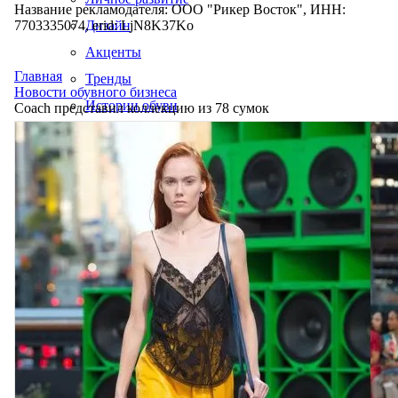
Название рекламодателя: ООО "Рикер Восток", ИНН:
7703335074, erid: LjN8K37Ko
Дизайн
Акценты
Главная
Тренды
Новости обувного бизнеса
Истории обуви
Coach представил коллекцию из 78 сумок
Производство