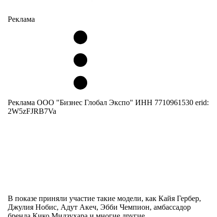
Реклама
Реклама ООО "Бизнес Глобал Экспо" ИНН 7710961530 erid:
2W5zFJRB7Va
В показе приняли участие такие модели, как Кайя Гербер,
Джулия Нобис, Адут Акеч, Эбби Чемпион, амбассадор
бренда Кико Мидзухара и многие другие.