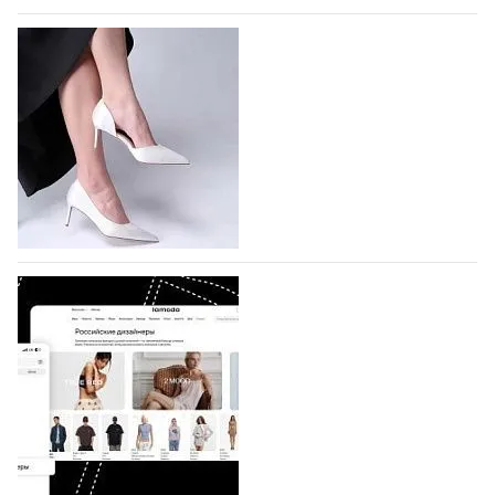
На участие в Московской неделе моды
подано 1047 заявок
На участие в седьмой Московской неделе моды,
которая пройдет в российской столице с 26 сентября
по 1 октября, уже подано 1047 заявок. Примерно
половину из них (494) прислали дизайнеры,
коллекции которых не были представлены в…
07.08.2026
474
BALLINA представит свои новинки на Euro
Shoes
Компания BALLINA Guangzhou Lihuang Footwear
Co., Ltd., основанная в 2011 году и расположенная в
Гуанчжоу, столице моды Китая, является
профессиональной обувной компанией,
объединяющей разработку, производство и…