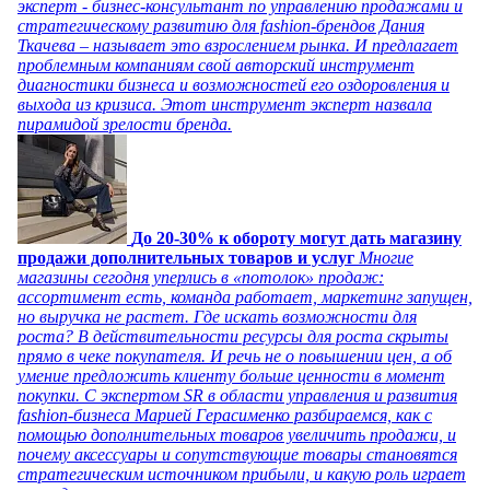
эксперт - бизнес-консультант по управлению продажами и
стратегическому развитию для fashion-брендов Дания
Ткачева – называет это взрослением рынка. И предлагает
проблемным компаниям свой авторский инструмент
диагностики бизнеса и возможностей его оздоровления и
выхода из кризиса. Этот инструмент эксперт назвала
пирамидой зрелости бренда.
До 20-30% к обороту могут дать магазину
продажи дополнительных товаров и услуг
Многие
магазины сегодня уперлись в «потолок» продаж:
ассортимент есть, команда работает, маркетинг запущен,
но выручка не растет. Где искать возможности для
роста? В действительности ресурсы для роста скрыты
прямо в чеке покупателя. И речь не о повышении цен, а об
умение предложить клиенту больше ценности в момент
покупки. С экспертом SR в области управления и развития
fashion-бизнеса Марией Герасименко разбираемся, как с
помощью дополнительных товаров увеличить продажи, и
почему аксессуары и сопутствующие товары становятся
стратегическим источником прибыли, и какую роль играет