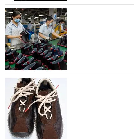
07.08.2026
329
На платформе Lamoda - новый раздел и
условия продвижения локальных
дизайнерских марок
Российский маркетплейс Lamoda решил обновить
раздел для продажи продукции локальных
дизайнерских марок одежды, обуви и аксессуаров.
Бренды также получат маркетинговую…
06.08.2026
497
Объем мирового производства обуви в
2025 году практически не увеличился
В 2025 году мировое производство обуви
практически не изменилось, зафиксировав
незначительный рост на 0,1% до 24,6 млрд пар, -
данные опубликованы в аналитическом вестнике
«Всемирный ежегодник обуви 2026», Португальской