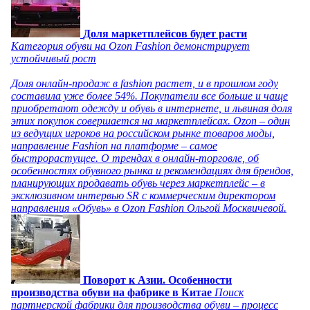
Доля маркетплейсов будет расти
Категория обуви на Ozon Fashion демонстрирует
устойчивый рост
Доля онлайн-продаж в fashion растет, и в прошлом году
составила уже более 54%. Покупатели все больше и чаще
приобретают одежду и обувь в интернете, и львиная доля
этих покупок совершается на маркетплейсах. Ozon – один
из ведущих игроков на российском рынке товаров моды,
направление Fashion на платформе – самое
быстрорастущее. О трендах в онлайн-торговле, об
особенностях обувного рынка и рекомендациях для брендов,
планирующих продавать обувь через маркетплейс – в
эксклюзивном интервью SR с коммерческим директором
направления «Обувь» в Ozon Fashion Ольгой Москвичевой.
Поворот к Азии. Особенности
производства обуви на фабрике в Китае
Поиск
партнерской фабрики для производства обуви – процесс