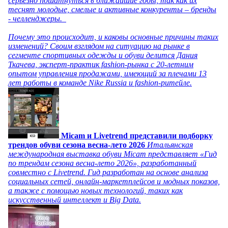
серьезно пошатнуться в ближайшие годы, так как их
теснят молодые, смелые и активные конкуренты – бренды
- челленджеры.
Почему это происходит, и каковы основные причины таких
изменений? Своим взглядом на ситуацию на рынке в
сегменте спортивных одежды и обуви делится Дания
Ткачева, эксперт-практик fashion-рынка с 20-летним
опытом управления продажами, имеющий за плечами 13
лет работы в команде Nike Russia и fashion-ритейле.
Micam и Livetrend представили подборку
трендов обуви сезона весна-лето 2026
Итальянская
международная выставка обуви Micam представляет «Гид
по трендам сезона весна-лето 2026», разработанный
совместно с Livetrend. Гид разработан на основе анализа
социальных сетей, онлайн-маркетплейсов и модных показов,
а также с помощью новых технологий, таких как
искусственный интеллект и Big Data.