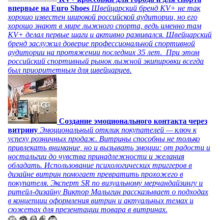
впервые на Euro Shoes
Швейцарский бренд KV+ не так
хорошо известен широкой российской аудитории, но его
хорошо знают в мире лыжного спорта, ведь именно там
KV+ делал первые шаги и активно развивался. Швейцарский
бренд заслужил доверие профессиональной спортивной
аудитории на протяжении последних 35 лет. При этом
российский спортивный рынок лыжной экипировки всегда
был приоритетным для швейцарцев.
Создание эмоционального контакта через
витрину
Эмоциональный отклик покупателей — ключ к
успеху розничных продаж. Витрины способны не только
привлекать внимание, но и вызывать эмоции: от радости и
ностальгии до чувства принадлежности и желания
обладать. Использование психологических триггеров в
дизайне витрин помогает превратить прохожего в
покупателя. Эксперт SR по визуальному мерчандайзингу и
ритейл-дизайну Виктор Малыгин рассказывает о подходах
в концепции оформления витрин и актуальных темах и
сюжетах для презентации товара в витринах.