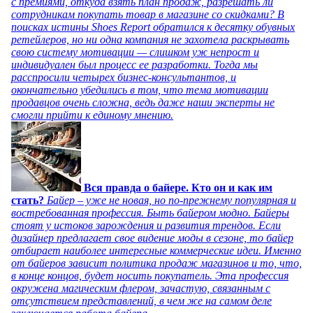
с премиями, откуда взять план продаж, разрешать ли
сотрудникам покупать товар в магазине со скидками? В
поисках истины Shoes Report обратился к десятку обувных
ретейлеров, но ни одна компания не захотела раскрывать
свою систему мотивации — слишком уж непрост и
индивидуален был процесс ее разработки. Тогда мы
расспросили четырех бизнес-консультантов, и
окончательно убедились в том, что тема мотивации
продавцов очень сложна, ведь даже наши эксперты не
смогли прийти к единому мнению.
Вся правда о байере. Кто он и как им
стать?
Байер – уже не новая, но по-прежнему популярная и
востребованная профессия. Быть байером модно. Байеры
стоят у истоков зарождения и развития трендов. Если
дизайнер предлагает свое видение моды в сезоне, то байер
отбирает наиболее интересные коммерческие идеи. Именно
от байеров зависит политика продаж магазинов и то, что,
в конце концов, будет носить покупатель. Эта профессия
окружена магическим флером, зачастую, связанным с
отсутствием представлений, в чем же на самом деле