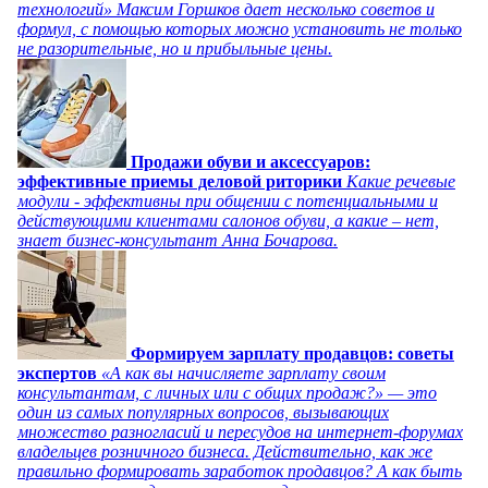
технологий» Максим Горшков дает несколько советов и
формул, с помощью которых можно установить не только
не разорительные, но и прибыльные цены.
Продажи обуви и аксессуаров:
эффективные приемы деловой риторики
Какие речевые
модули - эффективны при общении с потенциальными и
действующими клиентами салонов обуви, а какие – нет,
знает бизнес-консультант Анна Бочарова.
Формируем зарплату продавцов: советы
экспертов
«А как вы начисляете зарплату своим
консультантам, с личных или с общих продаж?» — это
один из самых популярных вопросов, вызывающих
множество разногласий и пересудов на интернет-форумах
владельцев розничного бизнеса. Действительно, как же
правильно формировать заработок продавцов? А как быть