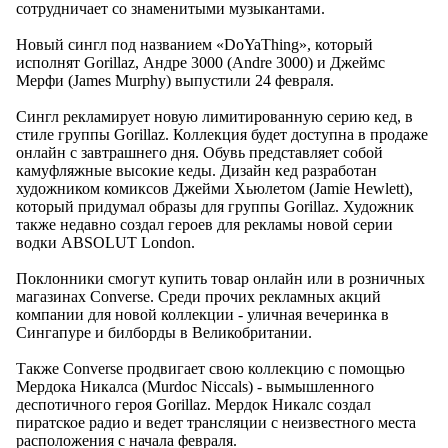
сотрудничает со знаменитыми музыкантами.
Новый сингл под названием «DoYaThing», который
исполнят Gorillaz, Андре 3000 (Andre 3000) и Джеймс
Мерфи (James Murphy) выпустили 24 февраля.
Сингл рекламирует новую лимитированную серию кед, в
стиле группы Gorillaz. Коллекция будет доступна в продаже
онлайн с завтрашнего дня. Обувь представляет собой
камуфляжные высокие кеды. Дизайн кед разработан
художником комиксов Джейми Хьюлетом (Jamie Hewlett),
который придумал образы для группы Gorillaz. Художник
также недавно создал героев для рекламы новой серии
водки ABSOLUT London.
Поклонники смогут купить товар онлайн или в розничных
магазинах Converse. Среди прочих рекламных акций
компании для новой коллекции - уличная вечеринка в
Сингапуре и билборды в Великобритании.
Также Converse продвигает свою коллекцию с помощью
Мердока Никалса (Murdoc Niccals) - вымышленного
деспотичного героя Gorillaz. Мердок Никалс создал
пиратское радио и ведет трансляции с неизвестного места
расположения с начала февраля.