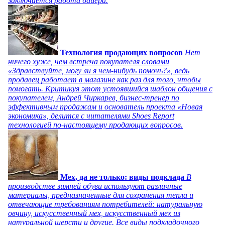
заключается работа байера.
Технология продающих вопросов
Нет
ничего хуже, чем встреча покупателя словами
«Здравствуйте, могу ли я чем-нибудь помочь?», ведь
продавец работает в магазине как раз для того, чтобы
помогать. Критикуя этот устоявшийся шаблон общения с
покупателем, Андрей Чиркарев, бизнес-тренер по
эффективным продажам и основатель проекта «Новая
экономика», делится с читателями Shoes Report
технологией по-настоящему продающих вопросов.
Мех, да не только: виды подклада
В
производстве зимней обуви используют различные
материалы, предназначенные для сохранения тепла и
отвечающие требованиям потребителей: натуральную
овчину, искусственный мех, искусственный мех из
натуральной шерсти и другие. Все виды подкладочного