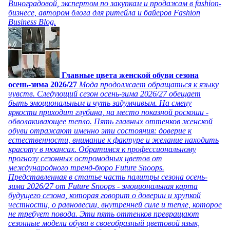
Виноградовой, экспертом по закупкам и продажам в fashion-
бизнесе, автором блога для ритейла и байеров Fashion
Business Blog.
Главные цвета женской обуви сезона
осень-зима 2026/27
Мода продолжает обращаться к языку
чувств. Следующий сезон осень-зима 2026/27 обещает
быть эмоциональным и чуть задумчивым. На смену
яркости приходит глубина, на место показной роскоши -
обволакивающее тепло. Пять главных оттенков женской
обуви отражают именно эти состояния: доверие к
естественности, внимание к фактуре и желание находить
красоту в нюансах. Обратимся к профессиональному
прогнозу сезонных остромодных цветов от
международного тренд-бюро Future Snoops.
Представленная в статье часть палитры сезона осень-
зима 2026/27 от Future Snoops - эмоциональная карта
будущего сезона, которая говорит о доверии и хрупкой
честности, о равновесии, внутренней силе и тепле, которое
не требует повода. Эти пять оттенков превращают
сезонные модели обуви в своеобразный цветовой язык,