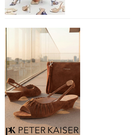
ортопедический восстановительный…
04.08.2026
464
TAMARIS SS27: 60 ЛЕТ УВЕРЕННОСТИ В
КАЖДОМ ШАГЕ
В 2027 году бренд TAMARIS отмечает 60-летний
юбилей. Шесть десятилетий доверия миллионов
покупателей, постоянного развития и понимания,
какой будет современная женщина завтра.
Юбилейная коллекция Весна–Лето 2027 открывает
не просто новый сезон, а…
04.08.2026
564