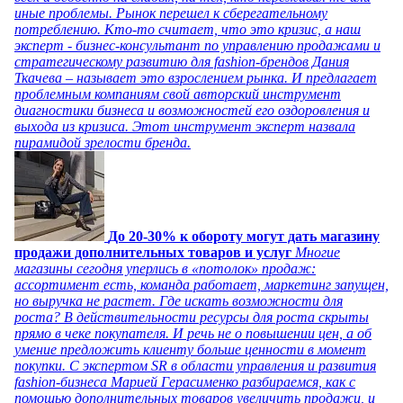
иные проблемы. Рынок перешел к сберегательному
потреблению. Кто-то считает, что это кризис, а наш
эксперт - бизнес-консультант по управлению продажами и
стратегическому развитию для fashion-брендов Дания
Ткачева – называет это взрослением рынка. И предлагает
проблемным компаниям свой авторский инструмент
диагностики бизнеса и возможностей его оздоровления и
выхода из кризиса. Этот инструмент эксперт назвала
пирамидой зрелости бренда.
До 20-30% к обороту могут дать магазину
продажи дополнительных товаров и услуг
Многие
магазины сегодня уперлись в «потолок» продаж:
ассортимент есть, команда работает, маркетинг запущен,
но выручка не растет. Где искать возможности для
роста? В действительности ресурсы для роста скрыты
прямо в чеке покупателя. И речь не о повышении цен, а об
умение предложить клиенту больше ценности в момент
покупки. С экспертом SR в области управления и развития
fashion-бизнеса Марией Герасименко разбираемся, как с
помощью дополнительных товаров увеличить продажи, и