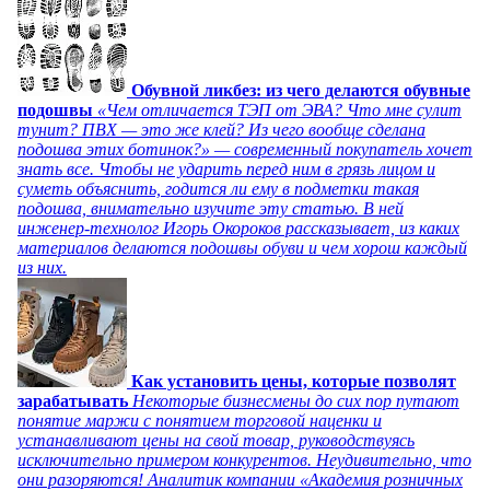
Обувной ликбез: из чего делаются обувные
подошвы
«Чем отличается ТЭП от ЭВА? Что мне сулит
тунит? ПВХ — это же клей? Из чего вообще сделана
подошва этих ботинок?» — современный покупатель хочет
знать все. Чтобы не ударить перед ним в грязь лицом и
суметь объяснить, годится ли ему в подметки такая
подошва, внимательно изучите эту статью. В ней
инженер-технолог Игорь Окороков рассказывает, из каких
материалов делаются подошвы обуви и чем хорош каждый
из них.
Как установить цены, которые позволят
зарабатывать
Некоторые бизнесмены до сих пор путают
понятие маржи с понятием торговой наценки и
устанавливают цены на свой товар, руководствуясь
исключительно примером конкурентов. Неудивительно, что
они разоряются! Аналитик компании «Академия розничных