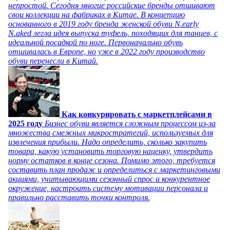
непростой. Сегодня многие российские бренды отшивают
свои коллекции на фабриках в Китае. В концепцию
основанного в 2019 году бренда женской обуви N.early
N.aked легла идея выпуска туфель, походящих для танцев, с
идеальной посадкой по ноге. Первоначально обувь
отшивалась в Европе, но уже в 2022 году производство
обуви перенесли в Китай.
Как конкурировать с маркетплейсами в
2025 году
Бизнес обуви является сложным процессом из-за
множества смежных микростратегий, используемых для
извлечения прибыли. Надо определить, сколько закупить
товара, какую установить торговую наценку, утвердить
норму остатков в конце сезона. Помимо этого, требуется
составить план продаж и определиться с маркетинговыми
акциями, учитывающими сезонный спрос и конкурентное
окружение, настроить систему мотивации персонала и
правильно расставить точки контроля.