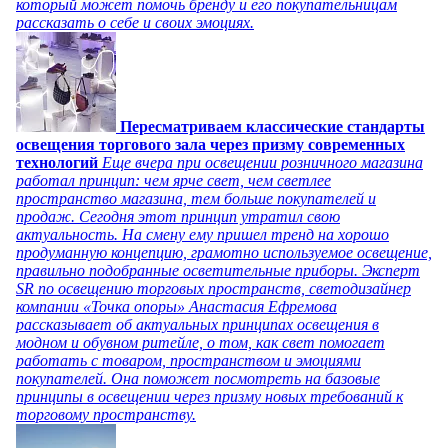
который может помочь бренду и его покупательницам
рассказать о себе и своих эмоциях.
Пересматриваем классические стандарты
освещения торгового зала через призму современных
технологий
Еще вчера при освещении розничного магазина
работал принцип: чем ярче свет, чем светлее
пространство магазина, тем больше покупателей и
продаж. Сегодня этот принцип утратил свою
актуальность. На смену ему пришел тренд на хорошо
продуманную концепцию, грамотно используемое освещение,
правильно подобранные осветительные приборы. Эксперт
SR по освещению торговых пространств, светодизайнер
компании «Точка опоры» Анастасия Ефремова
рассказывает об актуальных принципах освещения в
модном и обувном ритейле, о том, как свет помогает
работать с товаром, пространством и эмоциями
покупателей. Она поможет посмотреть на базовые
принципы в освещении через призму новых требований к
торговому пространству.