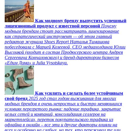
Как модному бренду выпустить успешный
лицензионный продукт с известной персоной
Почему
модным брендам стоит рассматривать лицензирование
как стратегический инструмент — об этом главный
редактор журнала Shoes Report Наталья Тимашова
побеседовала с Марией Козеевой, СЕО медиахолдинга Юлии
Высоцкой (входит в состав Продюсерского центра Андрея
Сергеевича Кончаловского) и бренд-директором бизнесов
«Едим Дома» и Julia Vysotskaya.
Как усилить и сделать более устойчивым
свой бренд
2025 год стал годом выживания для многих
модных брендов в очень непростых и быстро меняющихся
условиях перегретого рынка: падение трафика, закрытие
целых сетей и компаний, консолидация селлеров на
маркетплейсах, переток покупательского трафика из
офлайна в онлайн – все эти и другие факторы влияли на
всех и особенно на слабых, на тех, кто переживал те или