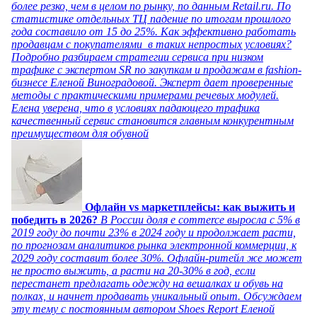
более резко, чем в целом по рынку, по данным Retail.ru. По
статистике отдельных ТЦ падение по итогам прошлого
года составило от 15 до 25%. Как эффективно работать
продавцам с покупателями в таких непростых условиях?
Подробно разбираем стратегии сервиса при низком
трафике с экспертом SR по закупкам и продажам в fashion-
бизнесе Еленой Виноградовой. Эксперт дает проверенные
методы с практическими примерами речевых модулей.
Елена уверена, что в условиях падающего трафика
качественный сервис становится главным конкурентным
преимуществом для обувной
Офлайн vs маркетплейсы: как выжить и
победить в 2026?
В России доля e commerce выросла с 5% в
2019 году до почти 23% в 2024 году и продолжает расти,
по прогнозам аналитиков рынка электронной коммерции, к
2029 году составит более 30%. Офлайн-ритейл же может
не просто выжить, а расти на 20-30% в год, если
перестанет предлагать одежду на вешалках и обувь на
полках, и начнет продавать уникальный опыт. Обсуждаем
эту тему с постоянным автором Shoes Report Еленой