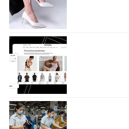
07.08.2026
644
BALLINA представит свои новинки на Euro Sh
Компания BALLINA Guangzhou Lihuang Footwear Co., Ltd
Гуанчжоу, столице моды Китая, является профессиона
разработку, производство и…
07.08.2026
504
На платформе Lamoda - новый раздел и усл
дизайнерских марок
Российский маркетплейс Lamoda решил обновить разде