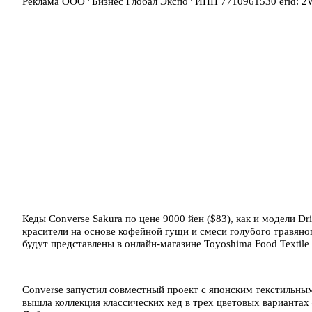
Реклама ООО "Бизнес Глобал Экспо" ИНН 7710961530 erid: 
Кеды Converse Sakura по цене 9000 йен ($83), как и модели Dr
красители на основе кофейной гущи и смеси голубого травяног
будут представлены в онлайн-магазине Toyoshima Food Textile
Converse запустил совместный проект с японским текстильным
вышла коллекция классических кед в трех цветовых вариантах