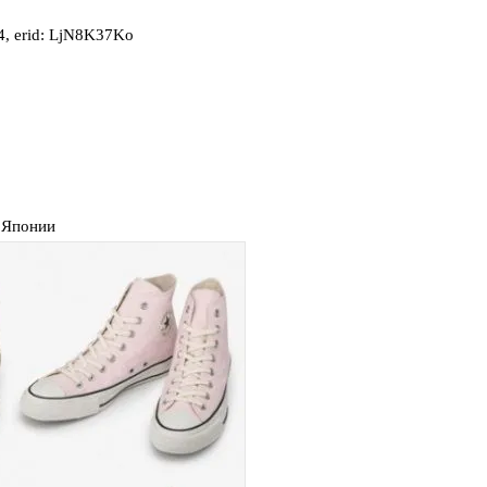
, erid: LjN8K37Ko
в Японии