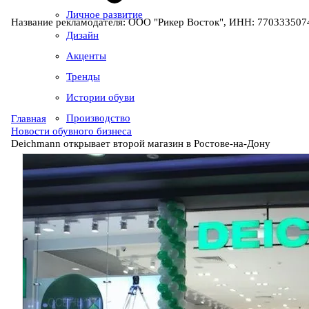
Личное развитие
Название рекламодателя: ООО "Рикер Восток", ИНН: 7703335074
Дизайн
Акценты
Тренды
Истории обуви
Производство
Главная
Новости обувного бизнеса
Deichmann открывает второй магазин в Ростове-на-Дону