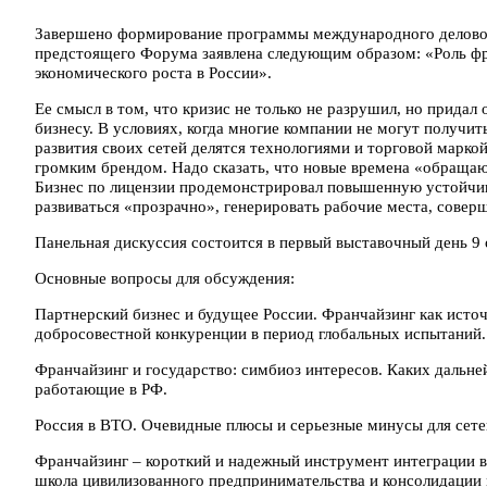
Завершено формирование программы международного делово
предстоящего Форума заявлена следующим образом: «Роль ф
экономического роста в России».
Ее смысл в том, что кризис не только не разрушил, но прида
бизнесу. В условиях, когда многие компании не могут получит
развития своих сетей делятся технологиями и торговой марк
громким брендом. Надо сказать, что новые времена «обращаю
Бизнес по лицензии продемонстрировал повышенную устойчив
развиваться «прозрачно», генерировать рабочие места, совер
Панельная дискуссия состоится в первый выставочный день 9 
Основные вопросы для обсуждения:
Партнерский бизнес и будущее России. Франчайзинг как источ
добросовестной конкуренции в период глобальных испытаний.
Франчайзинг и государство: симбиоз интересов. Каких дальне
работающие в РФ.
Россия в ВТО. Очевидные плюсы и серьезные минусы для сете
Франчайзинг – короткий и надежный инструмент интеграции в
школа цивилизованного предпринимательства и консолидации 