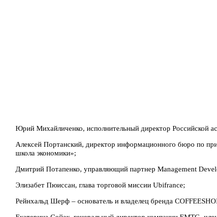
Юрий Михайличенко, исполнительный директор Российской ас
Алексей Портанский, директор информационного бюро по п
школа экономики»;
Дмитрий Потапенко, управляющий партнер Management Devel
Элизабет Пюиссан, глава торговой миссии Ubifrance;
Рейнхальд Шерф – основатель и владелец бренда COFFEES
Екатерина Сойак, генеральный директор компании EMTG, чле