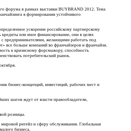
го форума в рамках выставки BUYBRAND 2012. Тема
ранчайзинга в формировании устойчивого
л определенное ускорение российскому партнерскому
ь кредиты или иное финансирование, они в целях
ой с предпринимателями, желающими работать под
т» все больше компаний во франчайзеров и франчайзи.
ость к кризисному форсмажору, способность
шенствовать потребительский рынок.
октября.
ник бизнес-концепций, инвестиций, рабочих мест и
йших шагов ждут от власти правообладатели,
вой розницы.
 мировой ритейл и сферу обслуживания. Глобальная
малого бизнеса.