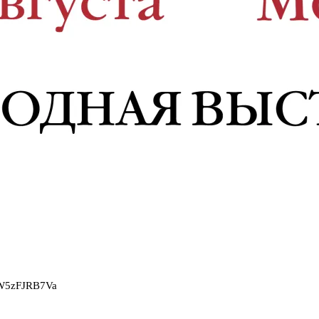
2W5zFJRB7Va