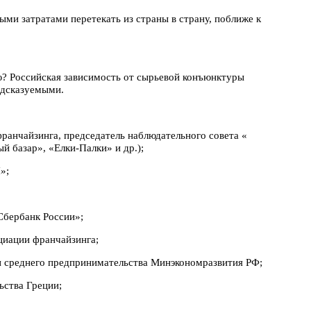
ми затратами перетекать из страны в страну, поближе к
ю? Российская зависимость от сырьевой конъюнктуры
едсказуемыми.
ранчайзинга, председатель наблюдательного совета «
й базар», «Елки-Палки» и др.);
»;
Сбербанк России»;
циации франчайзинга;
и среднего предпринимательства Минэкономразвития РФ;
ьства Греции;