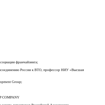
социации франчайзинга;
рисоединению России к ВТО, профессор НИУ «Высшая
opment Group;
HOP COMPANY
н совета директоров Российской Ассоциации