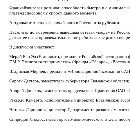
Франчайзинговая розница: способность быстро и с минимальны
платежеспособному спросу данного момента.
Актуальные тренды франчайзинга в России и за рубежом.
Насколько долговременна нынешняя сетевая «мода» на Росси
делает ее ныне привлекательные потребительские рынки непр
В дискуссии участвуют:
Мераб Бен Эл (Елашвили), президент Российской ассоциации ф
Г.М.Р. Планета гостеприимства» (бренды «Сбарро», «Восточны
Владислав Мирчев, президент «Инновационной компании САН
Сергей Дегтярь, заместитель губернатора Тюменской области;
Андрей Донских, заместитель председателя Правления ОАО «
Рекардо Камарго, исполнительный директор Бразильской ассо
Наталья Ларионова, директор Департамента развития малого 
Спиридон Лиодос, глава торгово-экономического отдела посол