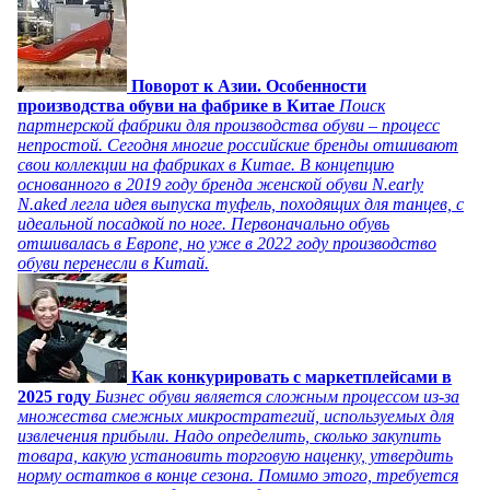
Поворот к Азии. Особенности
производства обуви на фабрике в Китае
Поиск
партнерской фабрики для производства обуви – процесс
непростой. Сегодня многие российские бренды отшивают
свои коллекции на фабриках в Китае. В концепцию
основанного в 2019 году бренда женской обуви N.early
N.aked легла идея выпуска туфель, походящих для танцев, с
идеальной посадкой по ноге. Первоначально обувь
отшивалась в Европе, но уже в 2022 году производство
обуви перенесли в Китай.
Как конкурировать с маркетплейсами в
2025 году
Бизнес обуви является сложным процессом из-за
множества смежных микростратегий, используемых для
извлечения прибыли. Надо определить, сколько закупить
товара, какую установить торговую наценку, утвердить
норму остатков в конце сезона. Помимо этого, требуется