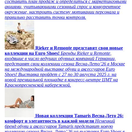
составить план продаж и определиться с маркетинговыми
акциями, учитывающими сезонный спрос и конкурентное
окружение, настроить систему мотивации персонала и
правильно расставить точки контроля.
Rieker и Remonte представят свои новые
коллекции на Euro Shoes!
Бренды Rieker и Remonte,
входящие в число ведущих обувных компаний Германии,
представят свои коллекции сезона Весна-Лето’26 в Москве
на международной выставке обуви и аксессуаров Euro
Shoes! Выставка пройдет c 27 по 30 августа 2025 г. на
новой премиальной площадке в конгресс-центре ЦМТ на
Краснопресненской набережной.
Новая коллекция Tamaris Весна-Лето 26:
комфорт и элегантность в каждой модели
Немецкий
бренд обуви и аксессуаров Tamaris представит новую
коллекцию сезона Весна–Лето’ 26 на выставке Euro Shoes в