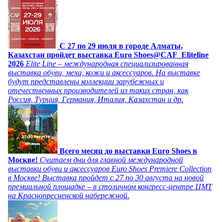
C 27 по 29 июля в городе Алматы,
Казахстан пройдет выставка Euro Shoes@CAF_Eliteline
2026
Elite Line – международная специализированная
выставка обуви, меха, кожи и аксессуаров. На выставке
будут представлены коллекции зарубежных и
отечественных производителей из таких стран, как
Россия, Турция, Германия, Италия, Казахстан и др.
Всего месяц до выставки Euro Shoes в
Москве!
Считаем дни для главной международной
выставки обуви и аксессуаров Euro Shoes Premiere Collection
в Москве! Выставка пройдет с 27 по 30 августа на новой
премиальной площадке – в столичном конгресс-центре ЦМТ
на Краснопресненской набережной.