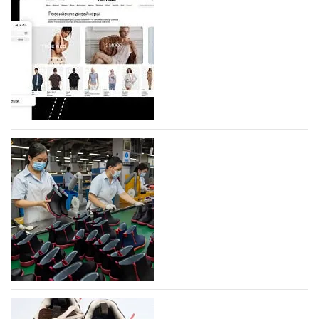
Shoes
Компания BALLINA Guangzhou Lihuang Footwear
Co., Ltd., основанная в 2011 году и расположенная в
Гуанчжоу, столице моды Китая, является
профессиональной обувной компанией,
объединяющей разработку, производство и…
07.08.2026
444
На платформе Lamoda - новый раздел и
условия продвижения локальных
дизайнерских марок
Российский маркетплейс Lamoda решил обновить
раздел для продажи продукции локальных
дизайнерских марок одежды, обуви и аксессуаров.
Бренды также получат маркетинговую…
06.08.2026
605
Объем мирового производства обуви в