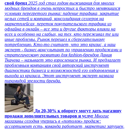
свой бренд
2025 год стал годом выживания для многих
модных брендов в очень непростых и быстро меняющихся
условиях перегретого рынка: падение трафика, закрытие
целых сетей и компаний, консолидация селлеров на
маркетплейсах, переток покупательского трафика из
офлайна в онлайн – все эти и другие факторы влияли на
всех и особенно на слабых, на тех, кто переживал те или
иные проблемы. Рынок перешел к сберегательному
потреблению. Кто-то считает, что это кризис, а наш
эксперт - бизнес-консультант по управлению продажами и
стратегическому развитию для fashion-брендов Дания
Ткачева – называет это взрослением рынка. И предлагает
проблемным компаниям свой авторский инструмент
диагностики бизнеса и возможностей его оздоровления и
выхода из кризиса. Этот инструмент эксперт назвала
пирамидой зрелости бренда.
До 20-30% к обороту могут дать магазину
продажи дополнительных товаров и услуг
Многие
магазины сегодня уперлись в «потолок» продаж:
ассортимент есть, команда работает, маркетинг запущен,