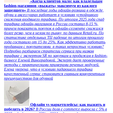
«Когда клиентов мало: как владельцам
fashion-магазинов «выжать» максимум из каждого
зашедшего»
В последние годы офлайн-розница в одежде,
обуви и аксессуарах работает в условиях устойчивого
снижения входящего трафика. По итогам 2025 года спад
трафика офлайн-магазинов в России составил 8-15 %,
причем показатель покупок в офлайн-сегменте снижался
более резко, чем в целом по рынку, по данным Retail.ru. По
статистике отдельных ТЦ падение по итогам прошлого
года составило от 15 до 25%. Как эффективно работать
продавцам с покупателями в таких непростых условиях?
Подробно разбираем стратегии сервиса при низком
трафике с экспертом SR по закупкам и продажам в fashion-
бизнесе Еленой Виноградовой. Эксперт дает проверенные
методы с практическими примерами речевых модулей.
Елена уверена, что в условиях падающего трафика
качественный сервис становится главным конкурентным
преимуществом для обувной
Офлайн vs маркетплейсы: как выжить и
победить в 2026?
В России доля e commerce выросла с 5% в