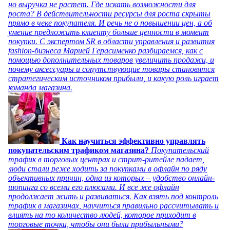
но выручка не растет. Где искать возможности для
роста? В действительности ресурсы для роста скрыты
прямо в чеке покупателя. И речь не о повышении цен, а об
умение предложить клиенту больше ценности в момент
покупки. С экспертом SR в области управления и развития
fashion-бизнеса Марией Герасименко разбираемся, как с
помощью дополнительных товаров увеличить продажи, и
почему аксессуары и сопутствующие товары становятся
стратегическим источником прибыли, и какую роль играет
команда магазина.
Как научиться эффективно управлять
покупательским трафиком магазина?
Покупательский
трафик в торговых центрах и стрит-ритейле падает,
люди стали реже ходить за покупками в офлайн по ряду
объективных причин, одна из которых – удобство онлайн-
шопинга со всеми его плюсами. И все же офлайн
продолжает жить и развиваться. Как взять под контроль
трафик в магазинах, научиться правильно рассчитывать и
влиять на то количество людей, которое приходит в
торговые точки, чтобы они были прибыльными?