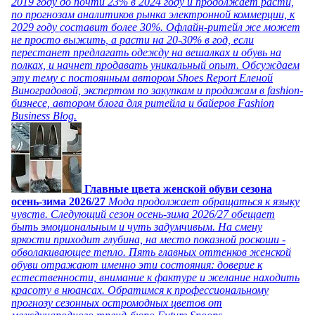
2019 году до почти 23% в 2024 году и продолжает расти,
по прогнозам аналитиков рынка электронной коммерции, к
2029 году составит более 30%. Офлайн-ритейл же может
не просто выжить, а расти на 20-30% в год, если
перестанет предлагать одежду на вешалках и обувь на
полках, и начнет продавать уникальный опыт. Обсуждаем
эту тему с постоянным автором Shoes Report Еленой
Виноградовой, экспертом по закупкам и продажам в fashion-
бизнесе, автором блога для ритейла и байеров Fashion
Business Blog.
Главные цвета женской обуви сезона
осень-зима 2026/27
Мода продолжает обращаться к языку
чувств. Следующий сезон осень-зима 2026/27 обещает
быть эмоциональным и чуть задумчивым. На смену
яркости приходит глубина, на место показной роскоши -
обволакивающее тепло. Пять главных оттенков женской
обуви отражают именно эти состояния: доверие к
естественности, внимание к фактуре и желание находить
красоту в нюансах. Обратимся к профессиональному
прогнозу сезонных остромодных цветов от