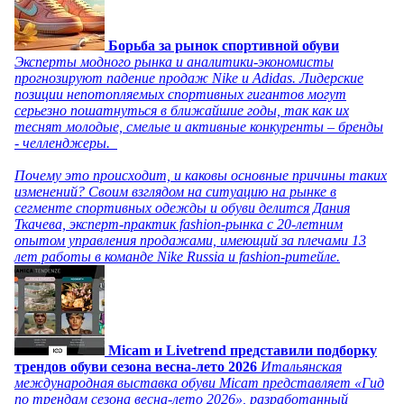
Борьба за рынок спортивной обуви
Эксперты модного рынка и аналитики-экономисты
прогнозируют падение продаж Nike и Adidas. Лидерские
позиции непотопляемых спортивных гигантов могут
серьезно пошатнуться в ближайшие годы, так как их
теснят молодые, смелые и активные конкуренты – бренды
- челленджеры.
Почему это происходит, и каковы основные причины таких
изменений? Своим взглядом на ситуацию на рынке в
сегменте спортивных одежды и обуви делится Дания
Ткачева, эксперт-практик fashion-рынка с 20-летним
опытом управления продажами, имеющий за плечами 13
лет работы в команде Nike Russia и fashion-ритейле.
Micam и Livetrend представили подборку
трендов обуви сезона весна-лето 2026
Итальянская
международная выставка обуви Micam представляет «Гид
по трендам сезона весна-лето 2026», разработанный