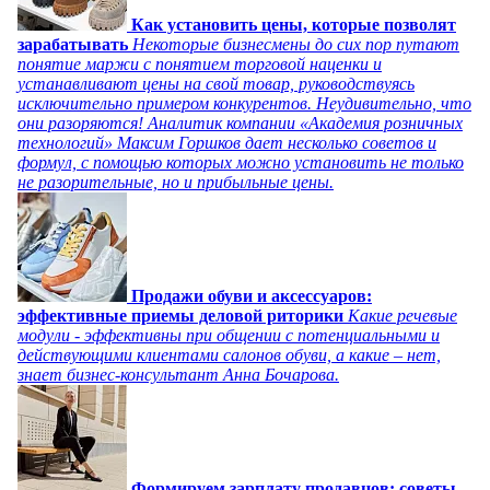
Как установить цены, которые позволят
зарабатывать
Некоторые бизнесмены до сих пор путают
понятие маржи с понятием торговой наценки и
устанавливают цены на свой товар, руководствуясь
исключительно примером конкурентов. Неудивительно, что
они разоряются! Аналитик компании «Академия розничных
технологий» Максим Горшков дает несколько советов и
формул, с помощью которых можно установить не только
не разорительные, но и прибыльные цены.
Продажи обуви и аксессуаров:
эффективные приемы деловой риторики
Какие речевые
модули - эффективны при общении с потенциальными и
действующими клиентами салонов обуви, а какие – нет,
знает бизнес-консультант Анна Бочарова.
Формируем зарплату продавцов: советы