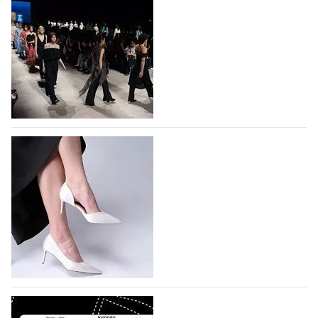
На участие в Московской неделе моды
подано 1047 заявок
На участие в седьмой Московской неделе моды,
которая пройдет в российской столице с 26 сентября
по 1 октября, уже подано 1047 заявок. Примерно
половину из них (494) прислали дизайнеры,
коллекции которых не были представлены в…
07.08.2026
589
BALLINA представит свои новинки на Euro