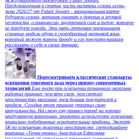
международного тренд-бюро Future Snoops.
Представленная в статье часть палитры сезона осень-
зима 2026/27 от Future Snoops - эмоциональная карта
будущего сезона, которая говорит о доверии и хрупкой
честности, о равновесии, внутренней силе и тепле, которое
не требует повода. Эти пять оттенков превращают
сезонные модели обуви в своеобразный цветовой язык,
который может помочь бренду и его покупательницам
рассказать о себе и своих эмоциях.
Пересматриваем классические стандарты
освещения торгового зала через призму современных
технологий
Еще вчера при освещении розничного магазина
работал принцип: чем ярче свет, чем светлее
пространство магазина, тем больше покупателей и
продаж. Сегодня этот принцип утратил свою
актуальность. На смену ему пришел тренд на хорошо
продуманную концепцию, грамотно используемое освещение,
правильно подобранные осветительные приборы. Эксперт
SR по освещению торговых пространств, светодизайнер
компании «Точка опоры» Анастасия Ефремова
рассказывает об актуальных принципах освещения в