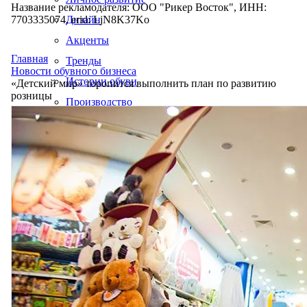
Название рекламодателя: ООО "Рикер Восток", ИНН:
7703335074, erid: LjN8K37Ko
Дизайн
Акценты
Главная
Тренды
Новости обувного бизнеса
Истории обуви
«Детский мир» торопится выполнить план по развитию
розницы
Производство