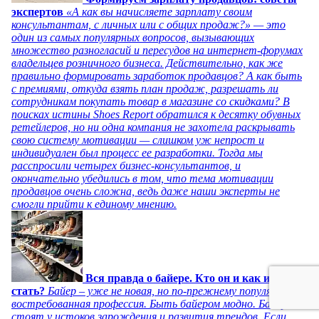
экспертов
«А как вы начисляете зарплату своим
консультантам, с личных или с общих продаж?» — это
один из самых популярных вопросов, вызывающих
множество разногласий и пересудов на интернет-форумах
владельцев розничного бизнеса. Действительно, как же
правильно формировать заработок продавцов? А как быть
с премиями, откуда взять план продаж, разрешать ли
сотрудникам покупать товар в магазине со скидками? В
поисках истины Shoes Report обратился к десятку обувных
ретейлеров, но ни одна компания не захотела раскрывать
свою систему мотивации — слишком уж непрост и
индивидуален был процесс ее разработки. Тогда мы
расспросили четырех бизнес-консультантов, и
окончательно убедились в том, что тема мотивации
продавцов очень сложна, ведь даже наши эксперты не
смогли прийти к единому мнению.
Вся правда о байере. Кто он и как им
стать?
Байер – уже не новая, но по-прежнему популярная и
востребованная профессия. Быть байером модно. Байеры
стоят у истоков зарождения и развития трендов. Если