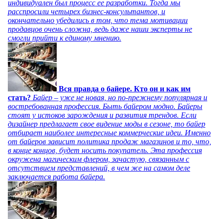
индивидуален был процесс ее разработки. Тогда мы
расспросили четырех бизнес-консультантов, и
окончательно убедились в том, что тема мотивации
продавцов очень сложна, ведь даже наши эксперты не
смогли прийти к единому мнению.
Вся правда о байере. Кто он и как им
стать?
Байер – уже не новая, но по-прежнему популярная и
востребованная профессия. Быть байером модно. Байеры
стоят у истоков зарождения и развития трендов. Если
дизайнер предлагает свое видение моды в сезоне, то байер
отбирает наиболее интересные коммерческие идеи. Именно
от байеров зависит политика продаж магазинов и то, что,
в конце концов, будет носить покупатель. Эта профессия
окружена магическим флером, зачастую, связанным с
отсутствием представлений, в чем же на самом деле
заключается работа байера.