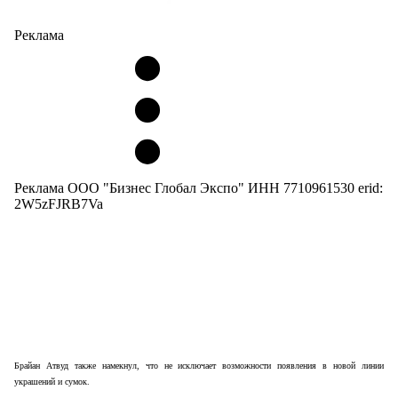
Реклама
Реклама ООО "Бизнес Глобал Экспо" ИНН 7710961530 erid:
2W5zFJRB7Va
Брайан Атвуд также намекнул, что не исключает возможности появления в новой линии
украшений и сумок.