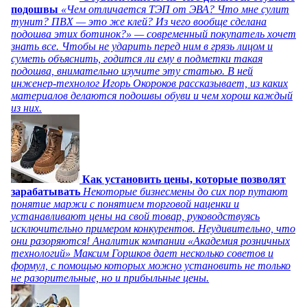
подошвы
«Чем отличается ТЭП от ЭВА? Что мне сулит
тунит? ПВХ — это же клей? Из чего вообще сделана
подошва этих ботинок?» — современный покупатель хочет
знать все. Чтобы не ударить перед ним в грязь лицом и
суметь объяснить, годится ли ему в подметки такая
подошва, внимательно изучите эту статью. В ней
инженер-технолог Игорь Окороков рассказывает, из каких
материалов делаются подошвы обуви и чем хорош каждый
из них.
Как установить цены, которые позволят
зарабатывать
Некоторые бизнесмены до сих пор путают
понятие маржи с понятием торговой наценки и
устанавливают цены на свой товар, руководствуясь
исключительно примером конкурентов. Неудивительно, что
они разоряются! Аналитик компании «Академия розничных
технологий» Максим Горшков дает несколько советов и
формул, с помощью которых можно установить не только
не разорительные, но и прибыльные цены.