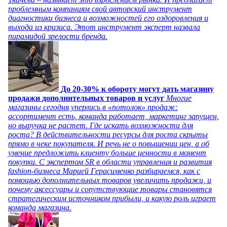
проблемным компаниям свой авторский инструмент
диагностики бизнеса и возможностей его оздоровления и
выхода из кризиса. Этот инструмент эксперт назвала
пирамидой зрелости бренда.
До 20-30% к обороту могут дать магазину
продажи дополнительных товаров и услуг
Многие
магазины сегодня уперлись в «потолок» продаж:
ассортимент есть, команда работает, маркетинг запущен,
но выручка не растет. Где искать возможности для
роста? В действительности ресурсы для роста скрыты
прямо в чеке покупателя. И речь не о повышении цен, а об
умение предложить клиенту больше ценности в момент
покупки. С экспертом SR в области управления и развития
fashion-бизнеса Марией Герасименко разбираемся, как с
помощью дополнительных товаров увеличить продажи, и
почему аксессуары и сопутствующие товары становятся
стратегическим источником прибыли, и какую роль играет
команда магазина.