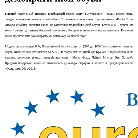
Бывший креативный директор швейцарской марки
Bally
,
выпускающей обувь класса люкс,
создал коллекцию демократичной обуви. В демократичную линию под названием «
B
» by Brian
Atwood дизайнер включил около 40 различных моделей женской обуви. Ботильоны и туфли из
кожи и замши украшены бахромой, молниями, бисером и анималистичными принтами. Цветовая
гамма представлена разнообразными оттенками на любой вкус.
Модели из коллекции B by Brian Atwood будут стоить от $200 до $600 (для сравнения цены на
обувь Brian Atwood начинаются от $550). В туфельках от дизайнера Брайана Атвуда блистают на
красных дорожках звезды мировой величины - Меган Фокс, Лейтон Мистер, Энн Хэтэуэй.
Продажи недорогой линии от знаменитого дизайнера стартуют в августе в преддверии сезона
«Осень-зима 2011/2012».