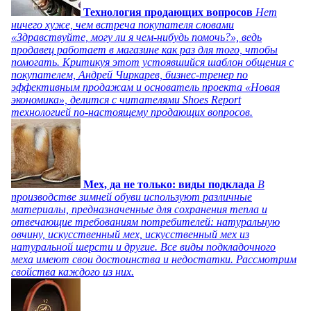
Технология продающих вопросов
Нет
ничего хуже, чем встреча покупателя словами
«Здравствуйте, могу ли я чем-нибудь помочь?», ведь
продавец работает в магазине как раз для того, чтобы
помогать. Критикуя этот устоявшийся шаблон общения с
покупателем, Андрей Чиркарев, бизнес-тренер по
эффективным продажам и основатель проекта «Новая
экономика», делится с читателями Shoes Report
технологией по-настоящему продающих вопросов.
Мех, да не только: виды подклада
В
производстве зимней обуви используют различные
материалы, предназначенные для сохранения тепла и
отвечающие требованиям потребителей: натуральную
овчину, искусственный мех, искусственный мех из
натуральной шерсти и другие. Все виды подкладочного
меха имеют свои достоинства и недостатки. Рассмотрим
свойства каждого из них.