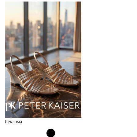
перевыпустил свой хит - кроссовки
Bubble
Популярный силуэт бренда,1999 года выпуска,
соответствует сегодняшнему тренду на
сникерины (гибридный вариант балеток и
кроссовок обтекаемой формы и с тонкой подошвой).
Но в модели Miu Miu Bubble присутствует еще и…
05.08.2026
2960
Реклама