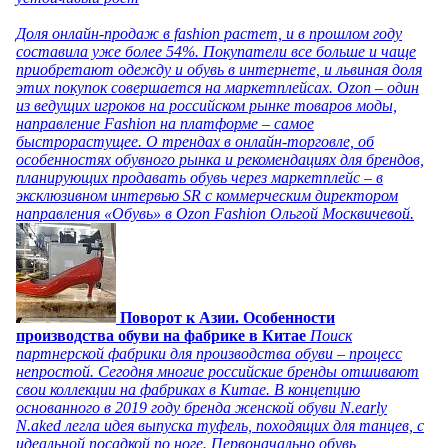
Доля онлайн-продаж в fashion растет, и в прошлом году
составила уже более 54%. Покупатели все больше и чаще
приобретают одежду и обувь в интернете, и львиная доля
этих покупок совершается на маркетплейсах. Ozon – один
из ведущих игроков на российском рынке товаров моды,
направление Fashion на платформе – самое
быстрорастущее. О трендах в онлайн-торговле, об
особенностях обувного рынка и рекомендациях для брендов,
планирующих продавать обувь через маркетплейс – в
эксклюзивном интервью SR с коммерческим директором
направления «Обувь» в Ozon Fashion Ольгой Москвичевой.
Поворот к Азии. Особенности
производства обуви на фабрике в Китае
Поиск
партнерской фабрики для производства обуви – процесс
непростой. Сегодня многие российские бренды отшивают
свои коллекции на фабриках в Китае. В концепцию
основанного в 2019 году бренда женской обуви N.early
N.aked легла идея выпуска туфель, походящих для танцев, с
идеальной посадкой по ноге. Первоначально обувь