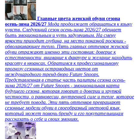
Главные цвета женской обуви сезона
осень-зима 2026/27
Мода продолжает обращаться к языку
чувств. Следующий сезон осень-зима 2026/27 обещает
быть эмоциональным и чуть задумчивым. На смену
яркости приходит глубина, на место показной роскоши -
обволакивающее тепло. Пять главных оттенков женской
обуви отражают именно эти состояния: доверие к
естественности, внимание к фактуре и желание находить
красоту в нюансах. Обратимся к профессиональному
прогнозу сезонных остромодных цветов от
международного тренд-бюро Future Snoops.
Представленная в статье часть палитры сезона осень-
зима 2026/27 от Future Snoops - эмоциональная карта
будущего сезона, которая говорит о доверии и хрупкой
честности, о равновесии, внутренней силе и тепле, которое
не требует повода. Эти пять оттенков превращают
сезонные модели обуви в своеобразный цветовой язык,
который может помочь бренду и его покупательницам
рассказать о себе и своих эмоциях.