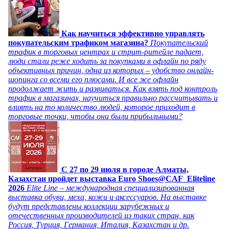
Как научиться эффективно управлять
покупательским трафиком магазина?
Покупательский
трафик в торговых центрах и стрит-ритейле падает,
люди стали реже ходить за покупками в офлайн по ряду
объективных причин, одна из которых – удобство онлайн-
шопинга со всеми его плюсами. И все же офлайн
продолжает жить и развиваться. Как взять под контроль
трафик в магазинах, научиться правильно рассчитывать и
влиять на то количество людей, которое приходит в
торговые точки, чтобы они были прибыльными?
C 27 по 29 июля в городе Алматы,
Казахстан пройдет выставка Euro Shoes@CAF_Eliteline
2026
Elite Line – международная специализированная
выставка обуви, меха, кожи и аксессуаров. На выставке
будут представлены коллекции зарубежных и
отечественных производителей из таких стран, как
Россия, Турция, Германия, Италия, Казахстан и др.