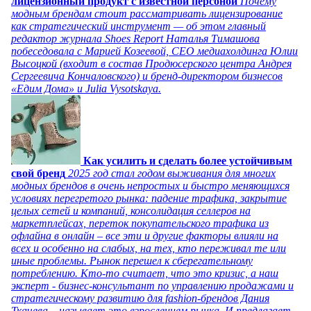
лицензионный продукт с известной персоной
Почему
модным брендам стоит рассматривать лицензирование
как стратегический инструмент — об этом главный
редактор журнала Shoes Report Наталья Тимашова
побеседовала с Марией Козеевой, СЕО медиахолдинга Юлии
Высоцкой (входит в состав Продюсерского центра Андрея
Сергеевича Кончаловского) и бренд-директором бизнесов
«Едим Дома» и Julia Vysotskaya.
Как усилить и сделать более устойчивым
свой бренд
2025 год стал годом выживания для многих
модных брендов в очень непростых и быстро меняющихся
условиях перегретого рынка: падение трафика, закрытие
целых сетей и компаний, консолидация селлеров на
маркетплейсах, переток покупательского трафика из
офлайна в онлайн – все эти и другие факторы влияли на
всех и особенно на слабых, на тех, кто переживал те или
иные проблемы. Рынок перешел к сберегательному
потреблению. Кто-то считает, что это кризис, а наш
эксперт - бизнес-консультант по управлению продажами и
стратегическому развитию для fashion-брендов Дания
Ткачева – называет это взрослением рынка. И предлагает