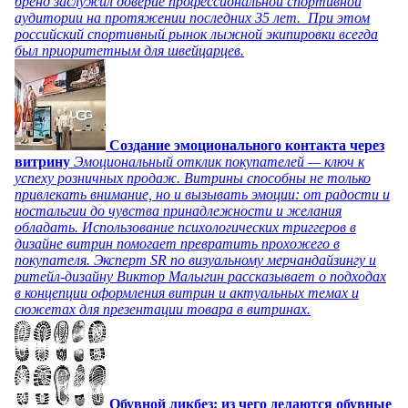
бренд заслужил доверие профессиональной спортивной
аудитории на протяжении последних 35 лет. При этом
российский спортивный рынок лыжной экипировки всегда
был приоритетным для швейцарцев.
Создание эмоционального контакта через
витрину
Эмоциональный отклик покупателей — ключ к
успеху розничных продаж. Витрины способны не только
привлекать внимание, но и вызывать эмоции: от радости и
ностальгии до чувства принадлежности и желания
обладать. Использование психологических триггеров в
дизайне витрин помогает превратить прохожего в
покупателя. Эксперт SR по визуальному мерчандайзингу и
ритейл-дизайну Виктор Малыгин рассказывает о подходах
в концепции оформления витрин и актуальных темах и
сюжетах для презентации товара в витринах.
Обувной ликбез: из чего делаются обувные