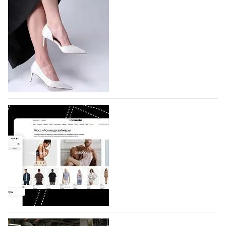
подано 1047 заявок
На участие в седьмой Московской неделе моды,
которая пройдет в российской столице с 26 сентября
по 1 октября, уже подано 1047 заявок. Примерно
половину из них (494) прислали дизайнеры,
коллекции которых не были представлены в…
07.08.2026
628
BALLINA представит свои новинки на Euro
Shoes
Компания BALLINA Guangzhou Lihuang Footwear
Co., Ltd., основанная в 2011 году и расположенная в
Гуанчжоу, столице моды Китая, является
профессиональной обувной компанией,
объединяющей разработку, производство и…
07.08.2026
487
На платформе Lamoda - новый раздел и