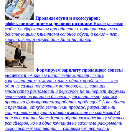
Продажи обуви и аксессуаров:
эффективные приемы деловой риторики
Какие речевые
модули - эффективны при общении с потенциальными и
действующими клиентами салонов обуви, а какие – нет,
знает бизнес-консультант Анна Бочарова.
Формируем зарплату продавцов: советы
экспертов
«А как вы начисляете зарплату своим
консультантам, с личных или с общих продаж?» — это
один из самых популярных вопросов, вызывающих
множество разногласий и пересудов на интернет-форумах
владельцев розничного бизнеса. Действительно, как же
правильно формировать заработок продавцов? А как быть
с премиями, откуда взять план продаж, разрешать ли
сотрудникам покупать товар в магазине со скидками? В
поисках истины Shoes Report обратился к десятку обувных
ретейлеров, но ни одна компания не захотела раскрывать
свою систему мотивации — слишком уж непрост и