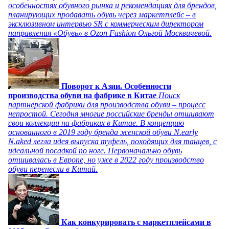
особенностях обувного рынка и рекомендациях для брендов,
планирующих продавать обувь через маркетплейс – в
эксклюзивном интервью SR с коммерческим директором
направления «Обувь» в Ozon Fashion Ольгой Москвичевой.
Поворот к Азии. Особенности
производства обуви на фабрике в Китае
Поиск
партнерской фабрики для производства обуви – процесс
непростой. Сегодня многие российские бренды отшивают
свои коллекции на фабриках в Китае. В концепцию
основанного в 2019 году бренда женской обуви N.early
N.aked легла идея выпуска туфель, походящих для танцев, с
идеальной посадкой по ноге. Первоначально обувь
отшивалась в Европе, но уже в 2022 году производство
обуви перенесли в Китай.
Как конкурировать с маркетплейсами в