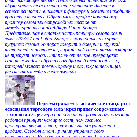
обволакивающее тепло. Пять главных оттенков женской
обуви отражают именно эти состояния: доверие к
естественности, внимание к фактуре и желание находить
красоту в нюансах. Обратимся к профессиональному
прогнозу сезонных остромодных цветов от
международного тренд-бюро Future Snoops.
Представленная в статье часть палитры сезона осень-
зима 2026/27 от Future Snoops - эмоциональная карта
будущего сезона, которая говорит о доверии и хрупкой
честности, о равновесии, внутренней силе и тепле, которое
не требует повода. Эти пять оттенков превращают
сезонные модели обуви в своеобразный цветовой язык,
который может помочь бренду и его покупательницам
рассказать о себе и своих эмоциях.
Пересматриваем классические стандарты
освещения торгового зала через призму современных
технологий
Еще вчера при освещении розничного магазина
работал принцип: чем ярче свет, чем светлее
пространство магазина, тем больше покупателей и
продаж. Сегодня этот принцип утратил свою
актуальность. На смену ему пришел тренд на хорошо