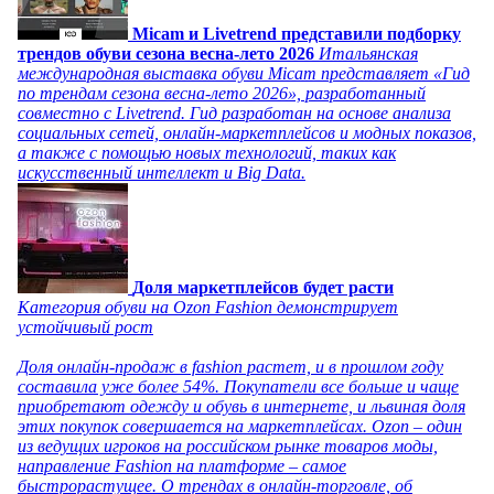
Micam и Livetrend представили подборку
трендов обуви сезона весна-лето 2026
Итальянская
международная выставка обуви Micam представляет «Гид
по трендам сезона весна-лето 2026», разработанный
совместно с Livetrend. Гид разработан на основе анализа
социальных сетей, онлайн-маркетплейсов и модных показов,
а также с помощью новых технологий, таких как
искусственный интеллект и Big Data.
Доля маркетплейсов будет расти
Категория обуви на Ozon Fashion демонстрирует
устойчивый рост
Доля онлайн-продаж в fashion растет, и в прошлом году
составила уже более 54%. Покупатели все больше и чаще
приобретают одежду и обувь в интернете, и львиная доля
этих покупок совершается на маркетплейсах. Ozon – один
из ведущих игроков на российском рынке товаров моды,
направление Fashion на платформе – самое
быстрорастущее. О трендах в онлайн-торговле, об