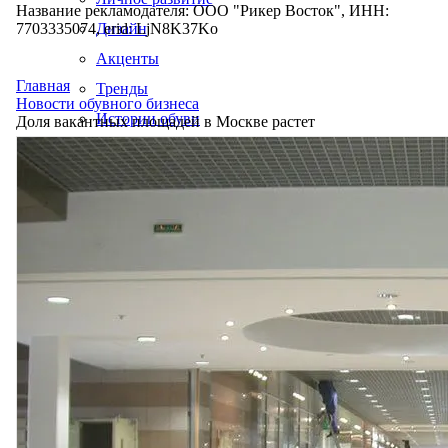
Название рекламодателя: ООО "Рикер Восток", ИНН:
7703335074, erid: LjN8K37Ko
Дизайн
Акценты
Главная
Тренды
Новости обувного бизнеса
Истории обуви
Доля вакантных площадей в Москве растет
Производство