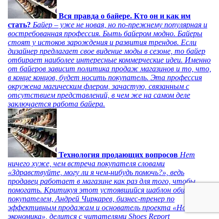
Вся правда о байере. Кто он и как им
стать?
Байер – уже не новая, но по-прежнему популярная и
востребованная профессия. Быть байером модно. Байеры
стоят у истоков зарождения и развития трендов. Если
дизайнер предлагает свое видение моды в сезоне, то байер
отбирает наиболее интересные коммерческие идеи. Именно
от байеров зависит политика продаж магазинов и то, что,
в конце концов, будет носить покупатель. Эта профессия
окружена магическим флером, зачастую, связанным с
отсутствием представлений, в чем же на самом деле
заключается работа байера.
Технология продающих вопросов
Нет
ничего хуже, чем встреча покупателя словами
«Здравствуйте, могу ли я чем-нибудь помочь?», ведь
продавец работает в магазине как раз для того, чтобы
помогать. Критикуя этот устоявшийся шаблон общения с
покупателем, Андрей Чиркарев, бизнес-тренер по
эффективным продажам и основатель проекта «Новая
экономика», делится с читателями Shoes Report