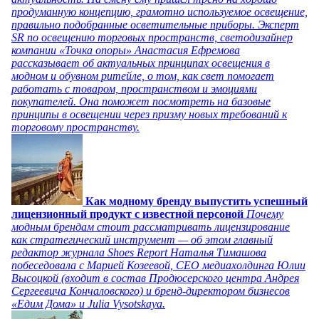
продуманную концепцию, грамотно используемое освещение,
правильно подобранные осветительные приборы. Эксперт
SR по освещению торговых пространств, светодизайнер
компании «Точка опоры» Анастасия Ефремова
рассказывает об актуальных принципах освещения в
модном и обувном ритейле, о том, как свет помогает
работать с товаром, пространством и эмоциями
покупателей. Она поможет посмотреть на базовые
принципы в освещении через призму новых требований к
торговому пространству.
Как модному бренду выпустить успешный
лицензионный продукт с известной персоной
Почему
модным брендам стоит рассматривать лицензирование
как стратегический инструмент — об этом главный
редактор журнала Shoes Report Наталья Тимашова
побеседовала с Марией Козеевой, СЕО медиахолдинга Юлии
Высоцкой (входит в состав Продюсерского центра Андрея
Сергеевича Кончаловского) и бренд-директором бизнесов
«Едим Дома» и Julia Vysotskaya.