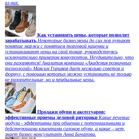
из них.
Как установить цены, которые позволят
зарабатывать
Некоторые бизнесмены до сих пор путают
понятие маржи с понятием торговой наценки и
устанавливают цены на свой товар, руководствуясь
исключительно примером конкурентов. Неудивительно, что
они разоряются! Аналитик компании «Академия розничных
технологий» Максим Горшков дает несколько советов и
формул, с помощью которых можно установить не только
не разорительные, но и прибыльные цены.
Продажи обуви и аксессуаров:
эффективные приемы деловой риторики
Какие речевые
модули - эффективны при общении с потенциальными и
действующими клиентами салонов обуви, а какие – нет,
знает бизнес-консультант Анна Бочарова.