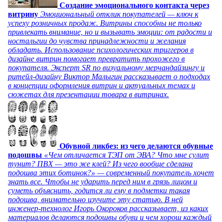
Создание эмоционального контакта через
витрину
Эмоциональный отклик покупателей — ключ к
успеху розничных продаж. Витрины способны не только
привлекать внимание, но и вызывать эмоции: от радости и
ностальгии до чувства принадлежности и желания
обладать. Использование психологических триггеров в
дизайне витрин помогает превратить прохожего в
покупателя. Эксперт SR по визуальному мерчандайзингу и
ритейл-дизайну Виктор Малыгин рассказывает о подходах
в концепции оформления витрин и актуальных темах и
сюжетах для презентации товара в витринах.
Обувной ликбез: из чего делаются обувные
подошвы
«Чем отличается ТЭП от ЭВА? Что мне сулит
тунит? ПВХ — это же клей? Из чего вообще сделана
подошва этих ботинок?» — современный покупатель хочет
знать все. Чтобы не ударить перед ним в грязь лицом и
суметь объяснить, годится ли ему в подметки такая
подошва, внимательно изучите эту статью. В ней
инженер-технолог Игорь Окороков рассказывает, из каких
материалов делаются подошвы обуви и чем хорош каждый