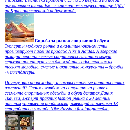
в Москве! Выставка пройдет с 27 по 30 августа на новой
премиальной площадке – в столичном конгресс-центре ЦМТ
на Краснопресненской набережной.
Борьба за рынок спортивной обуви
Эксперты модного рынка и аналитики-экономисты
прогнозируют падение продаж Nike и Adidas. Лидерские
позиции непотопляемых спортивных гигантов могут
серьезно пошатнуться в ближайшие годы, так как их
теснят молодые, смелые и активные конкуренты – бренды
- челленджеры.
Почему это происходит, и каковы основные причины таких
изменений? Своим взглядом на ситуацию на рынке в
сегменте спортивных одежды и обуви делится Дания
Ткачева, эксперт-практик fashion-рынка с 20-летним
опытом управления продажами, имеющий за плечами 13
лет работы в команде Nike Russia и fashion-ритейле.