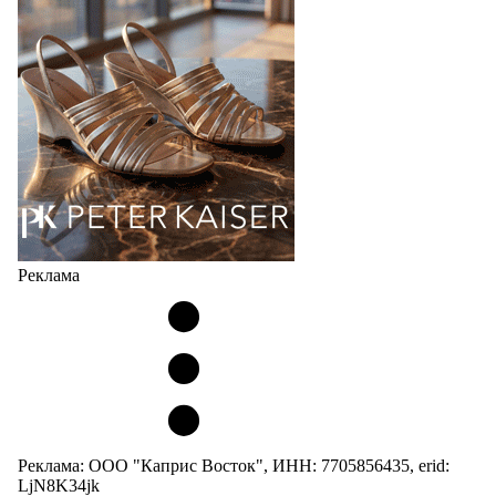
мужских, детских и пляжных зонтов в необычном
дизайнерском исполнении, отличается надёжностью
и высоким качеством…
05.08.2026
497
Реклама
Реклама: ООО "Каприс Восток", ИНН: 7705856435, erid:
LjN8K34jk