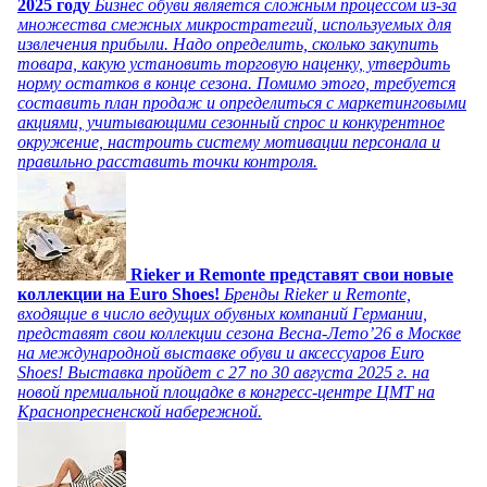
2025 году
Бизнес обуви является сложным процессом из-за
множества смежных микростратегий, используемых для
извлечения прибыли. Надо определить, сколько закупить
товара, какую установить торговую наценку, утвердить
норму остатков в конце сезона. Помимо этого, требуется
составить план продаж и определиться с маркетинговыми
акциями, учитывающими сезонный спрос и конкурентное
окружение, настроить систему мотивации персонала и
правильно расставить точки контроля.
Rieker и Remonte представят свои новые
коллекции на Euro Shoes!
Бренды Rieker и Remonte,
входящие в число ведущих обувных компаний Германии,
представят свои коллекции сезона Весна-Лето’26 в Москве
на международной выставке обуви и аксессуаров Euro
Shoes! Выставка пройдет c 27 по 30 августа 2025 г. на
новой премиальной площадке в конгресс-центре ЦМТ на
Краснопресненской набережной.