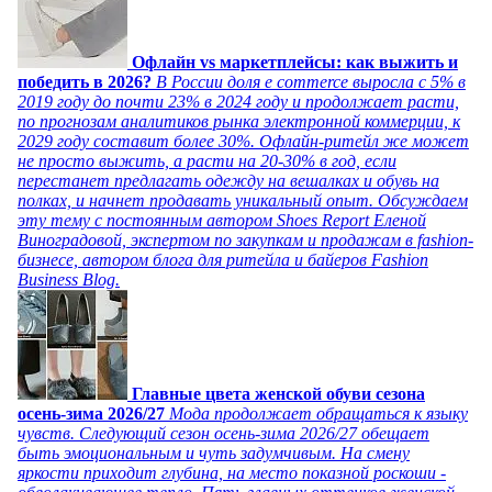
Офлайн vs маркетплейсы: как выжить и
победить в 2026?
В России доля e commerce выросла с 5% в
2019 году до почти 23% в 2024 году и продолжает расти,
по прогнозам аналитиков рынка электронной коммерции, к
2029 году составит более 30%. Офлайн-ритейл же может
не просто выжить, а расти на 20-30% в год, если
перестанет предлагать одежду на вешалках и обувь на
полках, и начнет продавать уникальный опыт. Обсуждаем
эту тему с постоянным автором Shoes Report Еленой
Виноградовой, экспертом по закупкам и продажам в fashion-
бизнесе, автором блога для ритейла и байеров Fashion
Business Blog.
Главные цвета женской обуви сезона
осень-зима 2026/27
Мода продолжает обращаться к языку
чувств. Следующий сезон осень-зима 2026/27 обещает
быть эмоциональным и чуть задумчивым. На смену
яркости приходит глубина, на место показной роскоши -