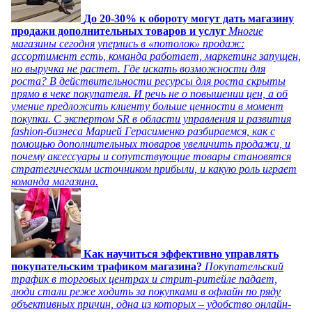
До 20-30% к обороту могут дать магазину
продажи дополнительных товаров и услуг
Многие
магазины сегодня уперлись в «потолок» продаж:
ассортимент есть, команда работает, маркетинг запущен,
но выручка не растет. Где искать возможности для
роста? В действительности ресурсы для роста скрыты
прямо в чеке покупателя. И речь не о повышении цен, а об
умение предложить клиенту больше ценности в момент
покупки. С экспертом SR в области управления и развития
fashion-бизнеса Марией Герасименко разбираемся, как с
помощью дополнительных товаров увеличить продажи, и
почему аксессуары и сопутствующие товары становятся
стратегическим источником прибыли, и какую роль играет
команда магазина.
Как научиться эффективно управлять
покупательским трафиком магазина?
Покупательский
трафик в торговых центрах и стрит-ритейле падает,
люди стали реже ходить за покупками в офлайн по ряду
объективных причин, одна из которых – удобство онлайн-