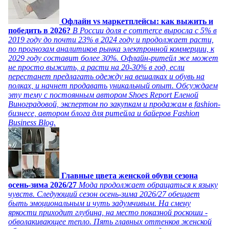
Офлайн vs маркетплейсы: как выжить и
победить в 2026?
В России доля e commerce выросла с 5% в
2019 году до почти 23% в 2024 году и продолжает расти,
по прогнозам аналитиков рынка электронной коммерции, к
2029 году составит более 30%. Офлайн-ритейл же может
не просто выжить, а расти на 20-30% в год, если
перестанет предлагать одежду на вешалках и обувь на
полках, и начнет продавать уникальный опыт. Обсуждаем
эту тему с постоянным автором Shoes Report Еленой
Виноградовой, экспертом по закупкам и продажам в fashion-
бизнесе, автором блога для ритейла и байеров Fashion
Business Blog.
Главные цвета женской обуви сезона
осень-зима 2026/27
Мода продолжает обращаться к языку
чувств. Следующий сезон осень-зима 2026/27 обещает
быть эмоциональным и чуть задумчивым. На смену
яркости приходит глубина, на место показной роскоши -
обволакивающее тепло. Пять главных оттенков женской