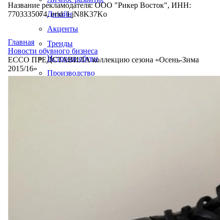
Название рекламодателя: ООО "Рикер Восток", ИНН:
7703335074, erid: LjN8K37Ko
Дизайн
Акценты
Главная
Тренды
Новости обувного бизнеса
Истории обуви
ECCO ПРЕДСТАВИЛА коллекцию сезона «Осень-Зима
2015/16»
Производство