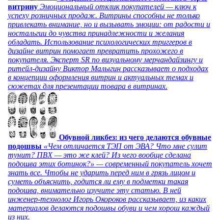
витрину
Эмоциональный отклик покупателей — ключ к
успеху розничных продаж. Витрины способны не только
привлекать внимание, но и вызывать эмоции: от радости и
ностальгии до чувства принадлежности и желания
обладать. Использование психологических триггеров в
дизайне витрин помогает превратить прохожего в
покупателя. Эксперт SR по визуальному мерчандайзингу и
ритейл-дизайну Виктор Малыгин рассказывает о подходах
в концепции оформления витрин и актуальных темах и
сюжетах для презентации товара в витринах.
Обувной ликбез: из чего делаются обувные
подошвы
«Чем отличается ТЭП от ЭВА? Что мне сулит
тунит? ПВХ — это же клей? Из чего вообще сделана
подошва этих ботинок?» — современный покупатель хочет
знать все. Чтобы не ударить перед ним в грязь лицом и
суметь объяснить, годится ли ему в подметки такая
подошва, внимательно изучите эту статью. В ней
инженер-технолог Игорь Окороков рассказывает, из каких
материалов делаются подошвы обуви и чем хорош каждый
из них.