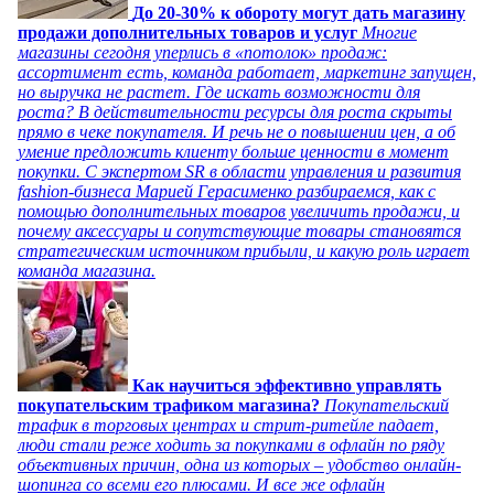
До 20-30% к обороту могут дать магазину
продажи дополнительных товаров и услуг
Многие
магазины сегодня уперлись в «потолок» продаж:
ассортимент есть, команда работает, маркетинг запущен,
но выручка не растет. Где искать возможности для
роста? В действительности ресурсы для роста скрыты
прямо в чеке покупателя. И речь не о повышении цен, а об
умение предложить клиенту больше ценности в момент
покупки. С экспертом SR в области управления и развития
fashion-бизнеса Марией Герасименко разбираемся, как с
помощью дополнительных товаров увеличить продажи, и
почему аксессуары и сопутствующие товары становятся
стратегическим источником прибыли, и какую роль играет
команда магазина.
Как научиться эффективно управлять
покупательским трафиком магазина?
Покупательский
трафик в торговых центрах и стрит-ритейле падает,
люди стали реже ходить за покупками в офлайн по ряду
объективных причин, одна из которых – удобство онлайн-
шопинга со всеми его плюсами. И все же офлайн