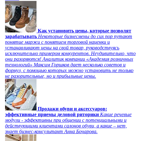
Как установить цены, которые позволят
зарабатывать
Некоторые бизнесмены до сих пор путают
понятие маржи с понятием торговой наценки и
устанавливают цены на свой товар, руководствуясь
исключительно примером конкурентов. Неудивительно, что
они разоряются! Аналитик компании «Академия розничных
технологий» Максим Горшков дает несколько советов и
формул, с помощью которых можно установить не только
не разорительные, но и прибыльные цены.
Продажи обуви и аксессуаров:
эффективные приемы деловой риторики
Какие речевые
модули - эффективны при общении с потенциальными и
действующими клиентами салонов обуви, а какие – нет,
знает бизнес-консультант Анна Бочарова.