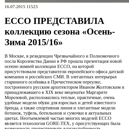
16.07.2015
11523
ECCO ПРЕДСТАВИЛА
коллекцию сезона «Осень-
Зима 2015/16»
В Москве, в резиденции Чрезвычайного и Полномочного
посла Королевства Дании в РФ прошла презентация новой
осенне-зимней коллекции ECCO, на которой
присутствовали представители европейского офиса датской
компании и российских СМИ. В элегантных интерьерах
старинного особняка в Пречистенском переулке,
построенного русским архитектором Иваном Жолтовским и
принадлежавшего в XIX веке меценатке Маргарите
Морозовой, расположились теплые, практичные, очень
удобные модели обуви для взрослых и детей известного
бренда, а также спортивная линия и элегантные модели
ботинок, туфель, ботильонов и сумочки в актуальных
цветах. Неотъемлемой частью многих моделей ECCO
является технология GORE-TEX, у присутствующих была
возможность протестировать влагоустойчивость,