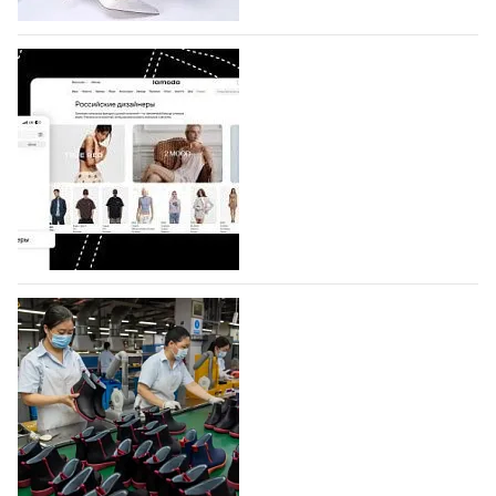
коллекции которых не были представлены в…
07.08.2026
643
BALLINA представит свои новинки на Euro
Shoes
Компания BALLINA Guangzhou Lihuang Footwear
Co., Ltd., основанная в 2011 году и расположенная в
Гуанчжоу, столице моды Китая, является
профессиональной обувной компанией,
объединяющей разработку, производство и…
07.08.2026
503
На платформе Lamoda - новый раздел и
условия продвижения локальных
дизайнерских марок
Российский маркетплейс Lamoda решил обновить
раздел для продажи продукции локальных
дизайнерских марок одежды, обуви и аксессуаров.