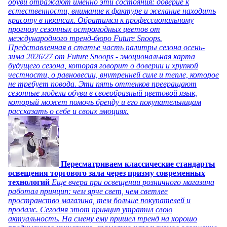
обуви отражают именно эти состояния: доверие к
естественности, внимание к фактуре и желание находить
красоту в нюансах. Обратимся к профессиональному
прогнозу сезонных остромодных цветов от
международного тренд-бюро Future Snoops.
Представленная в статье часть палитры сезона осень-
зима 2026/27 от Future Snoops - эмоциональная карта
будущего сезона, которая говорит о доверии и хрупкой
честности, о равновесии, внутренней силе и тепле, которое
не требует повода. Эти пять оттенков превращают
сезонные модели обуви в своеобразный цветовой язык,
который может помочь бренду и его покупательницам
рассказать о себе и своих эмоциях.
Пересматриваем классические стандарты
освещения торгового зала через призму современных
технологий
Еще вчера при освещении розничного магазина
работал принцип: чем ярче свет, чем светлее
пространство магазина, тем больше покупателей и
продаж. Сегодня этот принцип утратил свою
актуальность. На смену ему пришел тренд на хорошо