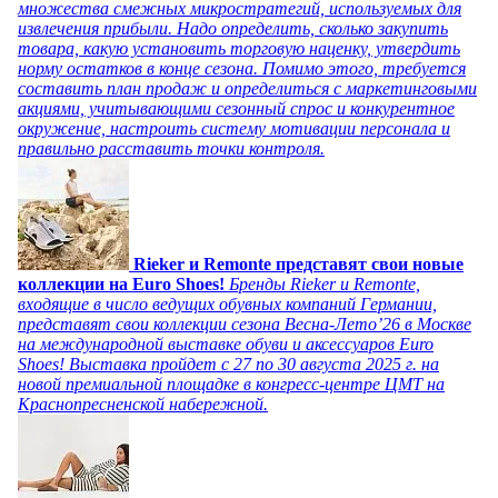
множества смежных микростратегий, используемых для
извлечения прибыли. Надо определить, сколько закупить
товара, какую установить торговую наценку, утвердить
норму остатков в конце сезона. Помимо этого, требуется
составить план продаж и определиться с маркетинговыми
акциями, учитывающими сезонный спрос и конкурентное
окружение, настроить систему мотивации персонала и
правильно расставить точки контроля.
Rieker и Remonte представят свои новые
коллекции на Euro Shoes!
Бренды Rieker и Remonte,
входящие в число ведущих обувных компаний Германии,
представят свои коллекции сезона Весна-Лето’26 в Москве
на международной выставке обуви и аксессуаров Euro
Shoes! Выставка пройдет c 27 по 30 августа 2025 г. на
новой премиальной площадке в конгресс-центре ЦМТ на
Краснопресненской набережной.