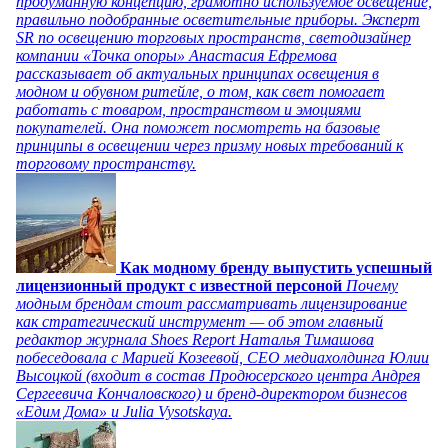
продуманную концепцию, грамотно используемое освещение,
правильно подобранные осветительные приборы. Эксперт
SR по освещению торговых пространств, светодизайнер
компании «Точка опоры» Анастасия Ефремова
рассказывает об актуальных принципах освещения в
модном и обувном ритейле, о том, как свет помогает
работать с товаром, пространством и эмоциями
покупателей. Она поможет посмотреть на базовые
принципы в освещении через призму новых требований к
торговому пространству.
Как модному бренду выпустить успешный
лицензионный продукт с известной персоной
Почему
модным брендам стоит рассматривать лицензирование
как стратегический инструмент — об этом главный
редактор журнала Shoes Report Наталья Тимашова
побеседовала с Марией Козеевой, СЕО медиахолдинга Юлии
Высоцкой (входит в состав Продюсерского центра Андрея
Сергеевича Кончаловского) и бренд-директором бизнесов
«Едим Дома» и Julia Vysotskaya.