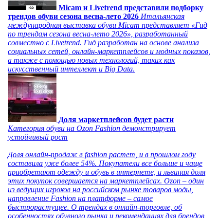
Micam и Livetrend представили подборку
трендов обуви сезона весна-лето 2026
Итальянская
международная выставка обуви Micam представляет «Гид
по трендам сезона весна-лето 2026», разработанный
совместно с Livetrend. Гид разработан на основе анализа
социальных сетей, онлайн-маркетплейсов и модных показов,
а также с помощью новых технологий, таких как
искусственный интеллект и Big Data.
Доля маркетплейсов будет расти
Категория обуви на Ozon Fashion демонстрирует
устойчивый рост
Доля онлайн-продаж в fashion растет, и в прошлом году
составила уже более 54%. Покупатели все больше и чаще
приобретают одежду и обувь в интернете, и львиная доля
этих покупок совершается на маркетплейсах. Ozon – один
из ведущих игроков на российском рынке товаров моды,
направление Fashion на платформе – самое
быстрорастущее. О трендах в онлайн-торговле, об
особенностях обувного рынка и рекомендациях для брендов,