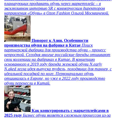
планирующих продавать обувь через маркетплейс – в
эксклюзивном интервью SR с коммерческим директором
направления «Обувь» в Ozon Fashion Ольгой Москвичевой.
Поворот к Азии. Особенности
производства обуви на фабрике в Китае
Поиск
партнерской фабрики для производства обуви – процесс
непростой. Сегодня многие российские бренды отшивают
свои коллекции на фабриках в Китае. В концепцию
основанного в 2019 году бренда женской обуви N.early
N.aked легла идея выпуска туфель, походящих для танцев, с
идеальной посадкой по ноге. Первоначально обувь
отшивалась в Европе, но уже в 2022 году производство
обуви перенесли в Китай.
Как конкурировать с маркетплейсами в
2025 году
Бизнес обуви является сложным процессом из-за