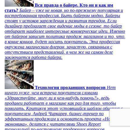
Вся правда о байере. Кто он и как им
стать?
Байер – уже не новая, но по-прежнему популярная и
востребованная профессия. Быть байером модно. Байеры
стоят у истоков зарождения и развития трендов. Если
дизайнер предлагает свое видение моды в сезоне, то байер
отбирает наиболее интересные коммерческие идеи. Именно
от байеров зависит политика продаж магазинов и то, что,
в конце концов, будет носить покупатель. Эта профессия
окружена магическим флером, зачастую, связанным с
отсутствием представлений, в чем же на самом деле
заключается работа байера.
Технология продающих вопросов
Нет
ничего хуже, чем встреча покупателя словами
«Здравствуйте, могу ли я чем-нибудь помочь?», ведь
продавец работает в магазине как раз для того, чтобы
помогать. Критикуя этот устоявшийся шаблон общения с
покупателем, Андрей Чиркарев, бизнес-тренер по
эффективным продажам и основатель проекта «Новая
экономика», делится с читателями Shoes Report
технологией по-настоящему продающих вопросов.