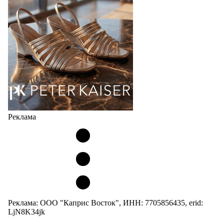
кроссовок обтекаемой формы и с тонкой подошвой).
Но в модели Miu Miu Bubble присутствует еще и…
05.08.2026
3054
Реклама
Реклама: ООО "Каприс Восток", ИНН: 7705856435, erid:
LjN8K34jk