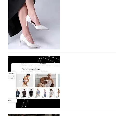
На участие в Московской неделе моды подано
На участие в седьмой Московской неделе моды, которая
октября, уже подано 1047 заявок. Примерно половину и
которых не были представлены в…
07.08.2026
730
BALLINA представит свои новинки на Euro Sh
Компания BALLINA Guangzhou Lihuang Footwear Co., Ltd
Гуанчжоу, столице моды Китая, является профессиона
разработку, производство и…
07.08.2026
594