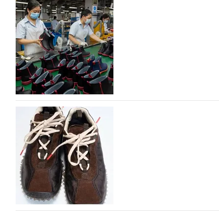
На платформе Lamoda - новый раздел и усл
дизайнерских марок
Российский маркетплейс Lamoda решил обновить разде
марок одежды, обуви и аксессуаров. Бренды также по
06.08.2026
777
Объем мирового производства обуви в 2025 г
В 2025 году мировое производство обуви практически н
на 0,1% до 24,6 млрд пар, - данные опубликованы в а
2026», Португальской ассоциацией…
06.08.2026
858