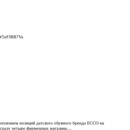
2W5zFJRB7Va
реплением позиций датского обувного бренда ЕССО на
ь сразу четыре фирменных магазина…