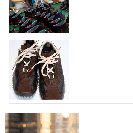
марок одежды, обуви и аксессуаров. Бренды также по
06.08.2026
800
Объем мирового производства обуви в 2025 г
В 2025 году мировое производство обуви практически н
на 0,1% до 24,6 млрд пар, - данные опубликованы в а
2026», Португальской ассоциацией…
06.08.2026
883
Miu Miu в сезоне Осень-Зима 2026 перевыпуст
Популярный силуэт бренда,1999 года выпуска, соответ
сникерины (гибридный вариант балеток и кроссовок об