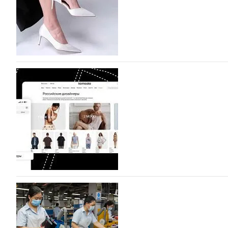
которых не были представлены в…
07.08.2026
752
BALLINA представит свои новинки на Euro Sh
Компания BALLINA Guangzhou Lihuang Footwear Co., Ltd
Гуанчжоу, столице моды Китая, является профессиона
разработку, производство и…
07.08.2026
620
На платформе Lamoda - новый раздел и усл
дизайнерских марок
Российский маркетплейс Lamoda решил обновить разде