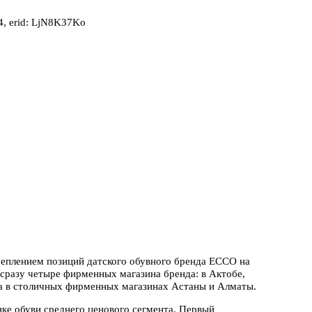
, erid: LjN8K37Ko
реплением позиций датского обувного бренда ЕССО на
 сразу четыре фирменных магазина бренда: в Актобе,
на в столичных фирменных магазинах Астаны и Алматы.
ке обуви среднего ценового сегмента. Первый