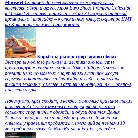
Москве!
Считаем дни для главной международной
выставки обуви и аксессуаров Euro Shoes Premiere Collection
в Москве! Выставка пройдет с 27 по 30 августа на новой
премиальной площадке – в столичном конгресс-центре ЦМТ
на Краснопресненской набережной.
Борьба за рынок спортивной обуви
Эксперты модного рынка и аналитики-экономисты
прогнозируют падение продаж Nike и Adidas. Лидерские
позиции непотопляемых спортивных гигантов могут
серьезно пошатнуться в ближайшие годы, так как их
теснят молодые, смелые и активные конкуренты – бренды
- челленджеры.
Почему это происходит, и каковы основные причины таких
изменений? Своим взглядом на ситуацию на рынке в
сегменте спортивных одежды и обуви делится Дания
Ткачева, эксперт-практик fashion-рынка с 20-летним
опытом управления продажами, имеющий за плечами 13
лет работы в команде Nike Russia и fashion-ритейле.