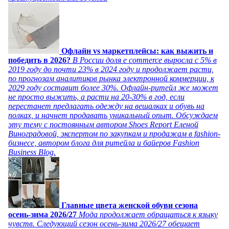
Офлайн vs маркетплейсы: как выжить и
победить в 2026?
В России доля e commerce выросла с 5% в
2019 году до почти 23% в 2024 году и продолжает расти,
по прогнозам аналитиков рынка электронной коммерции, к
2029 году составит более 30%. Офлайн-ритейл же может
не просто выжить, а расти на 20-30% в год, если
перестанет предлагать одежду на вешалках и обувь на
полках, и начнет продавать уникальный опыт. Обсуждаем
эту тему с постоянным автором Shoes Report Еленой
Виноградовой, экспертом по закупкам и продажам в fashion-
бизнесе, автором блога для ритейла и байеров Fashion
Business Blog.
Главные цвета женской обуви сезона
осень-зима 2026/27
Мода продолжает обращаться к языку
чувств. Следующий сезон осень-зима 2026/27 обещает