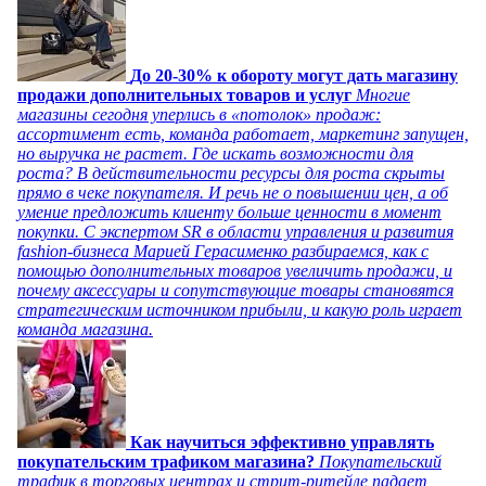
До 20-30% к обороту могут дать магазину
продажи дополнительных товаров и услуг
Многие
магазины сегодня уперлись в «потолок» продаж:
ассортимент есть, команда работает, маркетинг запущен,
но выручка не растет. Где искать возможности для
роста? В действительности ресурсы для роста скрыты
прямо в чеке покупателя. И речь не о повышении цен, а об
умение предложить клиенту больше ценности в момент
покупки. С экспертом SR в области управления и развития
fashion-бизнеса Марией Герасименко разбираемся, как с
помощью дополнительных товаров увеличить продажи, и
почему аксессуары и сопутствующие товары становятся
стратегическим источником прибыли, и какую роль играет
команда магазина.
Как научиться эффективно управлять
покупательским трафиком магазина?
Покупательский
трафик в торговых центрах и стрит-ритейле падает,