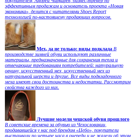
покупателем, Андрей Чиркарев, бизнес-тренер по
эффективным продажам и основатель проекта «Новая
экономика», делится с читателями Shoes Report
технологией по-настоящему продающих вопросов.
Мех, да не только: виды подклада
В
производстве зимней обуви используют различные
материалы, предназначенные для сохранения тепла и
отвечающие требованиям потребителей: натуральную
овчину, искусственный мех, искусственный мех из
натуральной шерсти и другие. Все виды подкладочного
меха имеют свои достоинства и недостатки. Рассмотрим
свойства каждого из них.
Лучшие модели чешской обуви прошлого
В советские времена за обувью из Чехословакии,
продававшейся у нас под брендом «Цебо», покупатели
выстаивали по четыре часа в очереди и не жалели об этом,