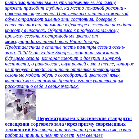
быть эмоциональным и чуть задумчивым. На смену
яркости приходит глубина, на место показной роскоши -
обволакивающее тепло. Пять главных оттенков женской
обуви отражают именно эти состояния: доверие к
естественности, внимание к фактуре и желание находить
красоту в нюансах. Обратимся к профессиональному
прогнозу сезонных остромодных цветов от
международного тренд-бюро Future Snoops.
Представленная в статье часть палитры сезона осень-
зима 2026/27 от Future Snoops - эмоциональная карта
будущего сезона, которая говорит о доверии и хрупкой
честности, о равновесии, внутренней силе и тепле, которое
не требует повода. Эти пять оттенков превращают
сезонные модели обуви в своеобразный цветовой язык,
который может помочь бренду и его покупательницам
рассказать о себе и своих эмоциях.
Пересматриваем классические стандарты
освещения торгового зала через призму современных
технологий
Еще вчера при освещении розничного магазина
работал принцип: чем ярче свет, чем светлее