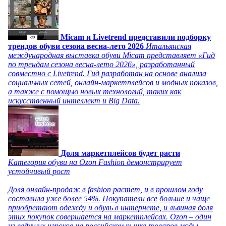
Micam и Livetrend представили подборку
трендов обуви сезона весна-лето 2026
Итальянская
международная выставка обуви Micam представляет «Гид
по трендам сезона весна-лето 2026», разработанный
совместно с Livetrend. Гид разработан на основе анализа
социальных сетей, онлайн-маркетплейсов и модных показов,
а также с помощью новых технологий, таких как
искусственный интеллект и Big Data.
Доля маркетплейсов будет расти
Категория обуви на Ozon Fashion демонстрирует
устойчивый рост
Доля онлайн-продаж в fashion растет, и в прошлом году
составила уже более 54%. Покупатели все больше и чаще
приобретают одежду и обувь в интернете, и львиная доля
этих покупок совершается на маркетплейсах. Ozon – один
из ведущих игроков на российском рынке товаров моды,