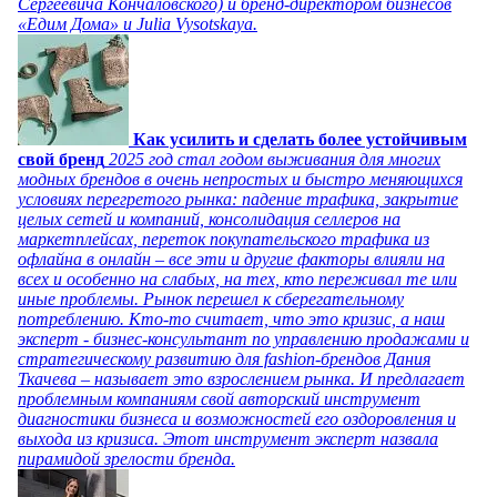
Сергеевича Кончаловского) и бренд-директором бизнесов
«Едим Дома» и Julia Vysotskaya.
Как усилить и сделать более устойчивым
свой бренд
2025 год стал годом выживания для многих
модных брендов в очень непростых и быстро меняющихся
условиях перегретого рынка: падение трафика, закрытие
целых сетей и компаний, консолидация селлеров на
маркетплейсах, переток покупательского трафика из
офлайна в онлайн – все эти и другие факторы влияли на
всех и особенно на слабых, на тех, кто переживал те или
иные проблемы. Рынок перешел к сберегательному
потреблению. Кто-то считает, что это кризис, а наш
эксперт - бизнес-консультант по управлению продажами и
стратегическому развитию для fashion-брендов Дания
Ткачева – называет это взрослением рынка. И предлагает
проблемным компаниям свой авторский инструмент
диагностики бизнеса и возможностей его оздоровления и
выхода из кризиса. Этот инструмент эксперт назвала
пирамидой зрелости бренда.