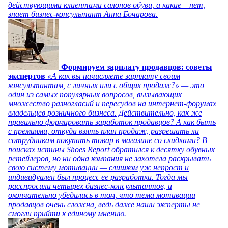
действующими клиентами салонов обуви, а какие – нет,
знает бизнес-консультант Анна Бочарова.
Формируем зарплату продавцов: советы
экспертов
«А как вы начисляете зарплату своим
консультантам, с личных или с общих продаж?» — это
один из самых популярных вопросов, вызывающих
множество разногласий и пересудов на интернет-форумах
владельцев розничного бизнеса. Действительно, как же
правильно формировать заработок продавцов? А как быть
с премиями, откуда взять план продаж, разрешать ли
сотрудникам покупать товар в магазине со скидками? В
поисках истины Shoes Report обратился к десятку обувных
ретейлеров, но ни одна компания не захотела раскрывать
свою систему мотивации — слишком уж непрост и
индивидуален был процесс ее разработки. Тогда мы
расспросили четырех бизнес-консультантов, и
окончательно убедились в том, что тема мотивации
продавцов очень сложна, ведь даже наши эксперты не
смогли прийти к единому мнению.