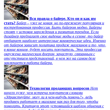
Вся правда о байере. Кто он и как им
стать?
Байер – уже не новая, но по-прежнему популярная и
востребованная профессия. Быть байером модно. Байеры
стоят у истоков зарождения и развития трендов. Если
дизайнер предлагает свое видение моды в сезоне, то байер
отбирает наиболее интересные коммерческие идеи. Именно
от байеров зависит политика продаж магазинов и то, что,
в конце концов, будет носить покупатель. Эта профессия
окружена магическим флером, зачастую, связанным с
отсутствием представлений, в чем же на самом деле
заключается работа байера.
Технология продающих вопросов
Нет
ничего хуже, чем встреча покупателя словами
«Здравствуйте, могу ли я чем-нибудь помочь?», ведь
продавец работает в магазине как раз для того, чтобы
помогать. Критикуя этот устоявшийся шаблон общения с