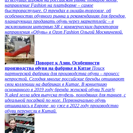
направление Fashion на платформе – самое
быстрорастущее. О трендах в онлайн-торговле, об
особенностях обувного рынка и рекомендациях для брендов,
планирующих продавать обувь через маркетплейс – в
эксклюзивном интервью SR с коммерческим директором
направления «Обувь» в Ozon Fashion Ольгой Москвичевой.
Поворот к Азии. Особенности
производства обуви на фабрике в Китае
Поиск
партнерской фабрики для производства обуви – процесс
непростой. Сегодня многие российские бренды отшивают
свои коллекции на фабриках в Китае. В концепцию
основанного в 2019 году бренда женской обуви N.early
N.aked легла идея выпуска туфель, походящих для танцев, с
идеальной посадкой по ноге. Первоначально обувь
отшивалась в Европе, но уже в 2022 году производство
обуви перенесли в Китай.