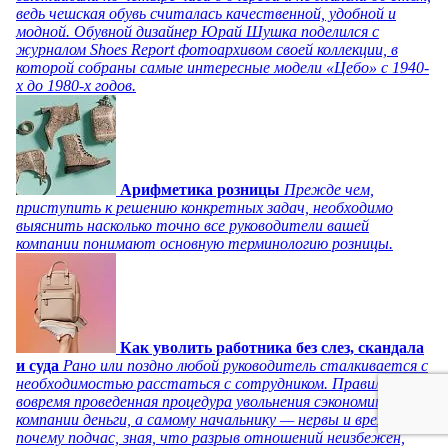
ведь чешская обувь считалась качественной, удобной и
модной. Обувной дизайнер Юрай Шушка поделился с
журналом Shoes Report фотоархивом своей коллекции, в
которой собраны самые интересные модели «Цебо» с 1940-
х до 1980-х годов.
Арифметика розницы
Прежде чем,
приступить к решению конкретных задач, необходимо
выяснить насколько точно все руководители вашей
компании понимают основную терминологию розницы.
Как уволить работника без слез, скандала
и суда
Рано или поздно любой руководитель сталкивается с
необходимостью расстаться с сотрудником. Правильно и
вовремя проведенная процедура увольнения сэкономит
компании деньги, а самому начальнику — нервы и время. Но
почему подчас, зная, что разрыв отношений неизбежен,