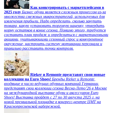
Как конкурировать с маркетплейсами в
2025 году
Бизнес обуви является сложным процессом из-за
множества смежных микростратегий, используемых для
извлечения прибыли. Надо определить, сколько закупить
товара, какую установить торговую наценку, утвердить
норму остатков в конце сезона. Помимо этого, требуется
составить план продаж и определиться с маркетинговыми
акциями, учитывающими сезонный спрос и конкурентное
окружение, настроить систему мотивации персонала и
правильно расставить точки контроля.
Rieker и Remonte представят свои новые
коллекции на Euro Shoes!
Бренды Rieker и Remonte,
входящие в число ведущих обувных компаний Германии,
представят свои коллекции сезона Весна-Лето’26 в Москве
на международной выставке обуви и аксессуаров Euro
Shoes! Выставка пройдет c 27 по 30 августа 2025 г. на
новой премиальной площадке в конгресс-центре ЦМТ на
Краснопресненской набережной.