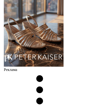
соответствует сегодняшнему тренду на
сникерины (гибридный вариант балеток и
кроссовок обтекаемой формы и с тонкой подошвой).
Но в модели Miu Miu Bubble присутствует еще и…
05.08.2026
4196
Реклама