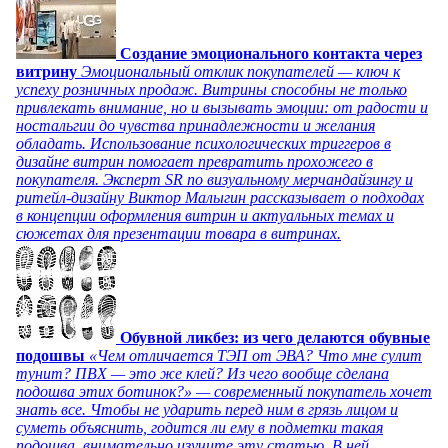
Создание эмоционального контакта через
витрину
Эмоциональный отклик покупателей — ключ к
успеху розничных продаж. Витрины способны не только
привлекать внимание, но и вызывать эмоции: от радости и
ностальгии до чувства принадлежности и желания
обладать. Использование психологических триггеров в
дизайне витрин помогает превратить прохожего в
покупателя. Эксперт SR по визуальному мерчандайзингу и
ритейл-дизайну Виктор Малыгин рассказывает о подходах
в концепции оформления витрин и актуальных темах и
сюжетах для презентации товара в витринах.
Обувной ликбез: из чего делаются обувные
подошвы
«Чем отличается ТЭП от ЭВА? Что мне сулит
тунит? ПВХ — это же клей? Из чего вообще сделана
подошва этих ботинок?» — современный покупатель хочет
знать все. Чтобы не ударить перед ним в грязь лицом и
суметь объяснить, годится ли ему в подметки такая
подошва, внимательно изучите эту статью. В ней