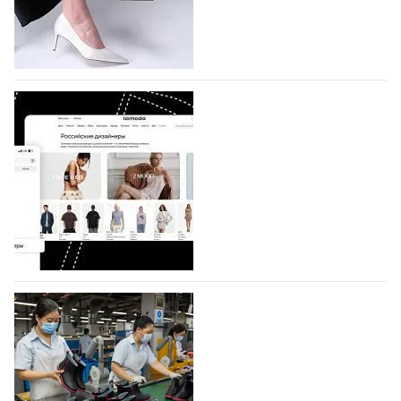
по 1 октября, уже подано 1047 заявок. Примерно
половину из них (494) прислали дизайнеры,
коллекции которых не были представлены в…
07.08.2026
778
BALLINA представит свои новинки на Euro
Shoes
Компания BALLINA Guangzhou Lihuang Footwear
Co., Ltd., основанная в 2011 году и расположенная в
Гуанчжоу, столице моды Китая, является
профессиональной обувной компанией,
объединяющей разработку, производство и…
07.08.2026
650
На платформе Lamoda - новый раздел и
условия продвижения локальных
дизайнерских марок
Российский маркетплейс Lamoda решил обновить