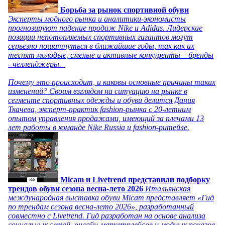
Борьба за рынок спортивной обуви
Эксперты модного рынка и аналитики-экономисты
прогнозируют падение продаж Nike и Adidas. Лидерские
позиции непотопляемых спортивных гигантов могут
серьезно пошатнуться в ближайшие годы, так как их
теснят молодые, смелые и активные конкуренты – бренды
- челленджеры.
Почему это происходит, и каковы основные причины таких
изменений? Своим взглядом на ситуацию на рынке в
сегменте спортивных одежды и обуви делится Дания
Ткачева, эксперт-практик fashion-рынка с 20-летним
опытом управления продажами, имеющий за плечами 13
лет работы в команде Nike Russia и fashion-ритейле.
Micam и Livetrend представили подборку
трендов обуви сезона весна-лето 2026
Итальянская
международная выставка обуви Micam представляет «Гид
по трендам сезона весна-лето 2026», разработанный
совместно с Livetrend. Гид разработан на основе анализа
социальных сетей, онлайн-маркетплейсов и модных показов,