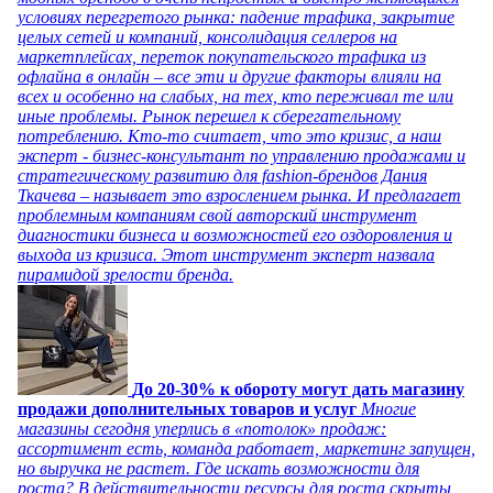
условиях перегретого рынка: падение трафика, закрытие
целых сетей и компаний, консолидация селлеров на
маркетплейсах, переток покупательского трафика из
офлайна в онлайн – все эти и другие факторы влияли на
всех и особенно на слабых, на тех, кто переживал те или
иные проблемы. Рынок перешел к сберегательному
потреблению. Кто-то считает, что это кризис, а наш
эксперт - бизнес-консультант по управлению продажами и
стратегическому развитию для fashion-брендов Дания
Ткачева – называет это взрослением рынка. И предлагает
проблемным компаниям свой авторский инструмент
диагностики бизнеса и возможностей его оздоровления и
выхода из кризиса. Этот инструмент эксперт назвала
пирамидой зрелости бренда.
До 20-30% к обороту могут дать магазину
продажи дополнительных товаров и услуг
Многие
магазины сегодня уперлись в «потолок» продаж:
ассортимент есть, команда работает, маркетинг запущен,
но выручка не растет. Где искать возможности для
роста? В действительности ресурсы для роста скрыты