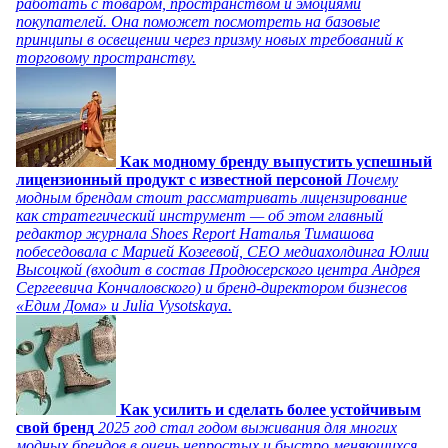
работать с товаром, пространством и эмоциями
покупателей. Она поможет посмотреть на базовые
принципы в освещении через призму новых требований к
торговому пространству.
Как модному бренду выпустить успешный
лицензионный продукт с известной персоной
Почему
модным брендам стоит рассматривать лицензирование
как стратегический инструмент — об этом главный
редактор журнала Shoes Report Наталья Тимашова
побеседовала с Марией Козеевой, СЕО медиахолдинга Юлии
Высоцкой (входит в состав Продюсерского центра Андрея
Сергеевича Кончаловского) и бренд-директором бизнесов
«Едим Дома» и Julia Vysotskaya.
Как усилить и сделать более устойчивым
свой бренд
2025 год стал годом выживания для многих
модных брендов в очень непростых и быстро меняющихся