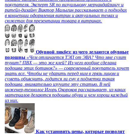
покупателя. Эксперт SR по визуальному мерчандайзингу и
ритейл-дизайну Виктор Малыгин рассказывает о подходах
в концепции оформления витрин и актуальных темах и
сюжетах для презентации товара в витринах.
Обувной ликбез: из чего делаются обувные
подошвы
«Чем отличается ТЭП от ЭВА? Что мне сулит
тунит? ПВХ — это же клей? Из чего вообще сделана
подошва этих ботинок?» — современный покупатель хочет
знать все. Чтобы не ударить перед ним в грязь лицом и
суметь объяснить, годится ли ему в подметки такая
подошва, внимательно изучите эту статью. В ней
инженер-технолог Игорь Окороков рассказывает, из каких
материалов делаются подошвы обуви и чем хорош каждый
из них.
Как установить цены, которые позволят