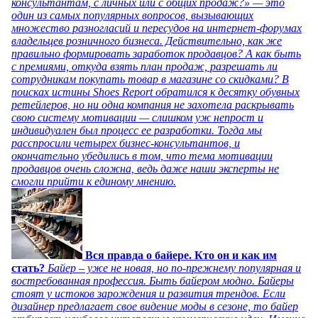
консультантам, с личных или с общих продаж?» — это
один из самых популярных вопросов, вызывающих
множество разногласий и пересудов на интернет-форумах
владельцев розничного бизнеса. Действительно, как же
правильно формировать заработок продавцов? А как быть
с премиями, откуда взять план продаж, разрешать ли
сотрудникам покупать товар в магазине со скидками? В
поисках истины Shoes Report обратился к десятку обувных
ретейлеров, но ни одна компания не захотела раскрывать
свою систему мотивации — слишком уж непрост и
индивидуален был процесс ее разработки. Тогда мы
расспросили четырех бизнес-консультантов, и
окончательно убедились в том, что тема мотивации
продавцов очень сложна, ведь даже наши эксперты не
смогли прийти к единому мнению.
Вся правда о байере. Кто он и как им
стать?
Байер – уже не новая, но по-прежнему популярная и
востребованная профессия. Быть байером модно. Байеры
стоят у истоков зарождения и развития трендов. Если
дизайнер предлагает свое видение моды в сезоне, то байер