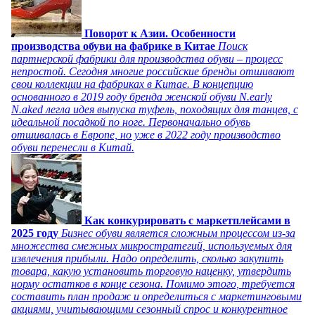
Поворот к Азии. Особенности
производства обуви на фабрике в Китае
Поиск
партнерской фабрики для производства обуви – процесс
непростой. Сегодня многие российские бренды отшивают
свои коллекции на фабриках в Китае. В концепцию
основанного в 2019 году бренда женской обуви N.early
N.aked легла идея выпуска туфель, походящих для танцев, с
идеальной посадкой по ноге. Первоначально обувь
отшивалась в Европе, но уже в 2022 году производство
обуви перенесли в Китай.
Как конкурировать с маркетплейсами в
2025 году
Бизнес обуви является сложным процессом из-за
множества смежных микростратегий, используемых для
извлечения прибыли. Надо определить, сколько закупить
товара, какую установить торговую наценку, утвердить
норму остатков в конце сезона. Помимо этого, требуется
составить план продаж и определиться с маркетинговыми
акциями, учитывающими сезонный спрос и конкурентное