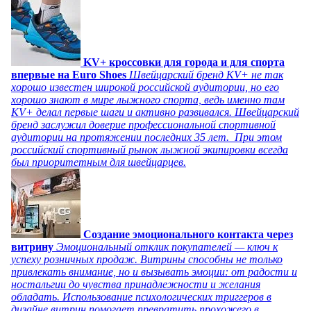
KV+ кроссовки для города и для спорта
впервые на Euro Shoes
Швейцарский бренд KV+ не так
хорошо известен широкой российской аудитории, но его
хорошо знают в мире лыжного спорта, ведь именно там
KV+ делал первые шаги и активно развивался. Швейцарский
бренд заслужил доверие профессиональной спортивной
аудитории на протяжении последних 35 лет. При этом
российский спортивный рынок лыжной экипировки всегда
был приоритетным для швейцарцев.
Создание эмоционального контакта через
витрину
Эмоциональный отклик покупателей — ключ к
успеху розничных продаж. Витрины способны не только
привлекать внимание, но и вызывать эмоции: от радости и
ностальгии до чувства принадлежности и желания
обладать. Использование психологических триггеров в
дизайне витрин помогает превратить прохожего в