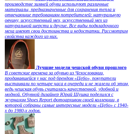
производстве зимней обуви используют различные
материалы, предназначенные для сохранения тепла и
отвечающие требованиям потребителей: натуральную
овчину, искусственный мех, искусственный мех из
натуральной шерсти и другие. Все виды подкладочного
меха имеют свои достоинства и недостатки. Рассмотрим
свойства каждого из них.
Лучшие модели чешской обуви прошлого
В советские времена за обувью из Чехословакии,
продававшейся у нас под брендом «Цебо», покупатели
выстаивали по четыре часа в очереди и не жалели об этом,
ведь чешская обувь считалась качественной, удобной и
модной. Обувной дизайнер Юрай Шушка поделился с
журналом Shoes Report фотоархивом своей коллекции, в
которой собраны самые интересные модели «Цебо» с 1940-
х до 1980-х годов.