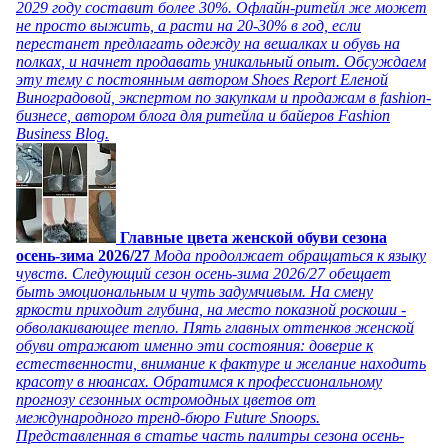
2029 году составит более 30%. Офлайн-ритейл же может
не просто выжить, а расти на 20-30% в год, если
перестанет предлагать одежду на вешалках и обувь на
полках, и начнет продавать уникальный опыт. Обсуждаем
эту тему с постоянным автором Shoes Report Еленой
Виноградовой, экспертом по закупкам и продажам в fashion-
бизнесе, автором блога для ритейла и байеров Fashion
Business Blog.
Главные цвета женской обуви сезона
осень-зима 2026/27
Мода продолжает обращаться к языку
чувств. Следующий сезон осень-зима 2026/27 обещает
быть эмоциональным и чуть задумчивым. На смену
яркости приходит глубина, на место показной роскоши -
обволакивающее тепло. Пять главных оттенков женской
обуви отражают именно эти состояния: доверие к
естественности, внимание к фактуре и желание находить
красоту в нюансах. Обратимся к профессиональному
прогнозу сезонных остромодных цветов от
международного тренд-бюро Future Snoops.
Представленная в статье часть палитры сезона осень-