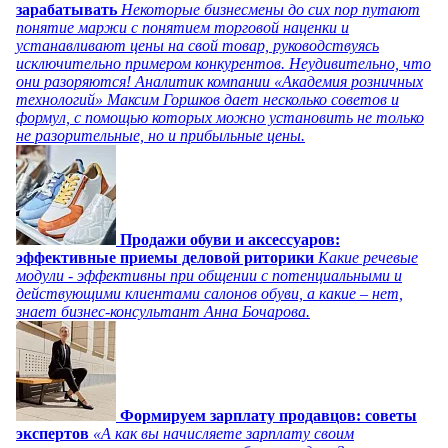
зарабатывать
Некоторые бизнесмены до сих пор путают
понятие маржи с понятием торговой наценки и
устанавливают цены на свой товар, руководствуясь
исключительно примером конкурентов. Неудивительно, что
они разоряются! Аналитик компании «Академия розничных
технологий» Максим Горшков дает несколько советов и
формул, с помощью которых можно установить не только
не разорительные, но и прибыльные цены.
Продажи обуви и аксессуаров:
эффективные приемы деловой риторики
Какие речевые
модули - эффективны при общении с потенциальными и
действующими клиентами салонов обуви, а какие – нет,
знает бизнес-консультант Анна Бочарова.
Формируем зарплату продавцов: советы
экспертов
«А как вы начисляете зарплату своим