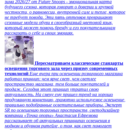
зима 2026/27 от Future Snoops - эмоциональная карта
будущего сезона, которая говорит о доверии и хрупкой
честности, о равновесии, внутренней силе и тепле, которое
не требует повода. Эти пять оттенков превращают
сезонные модели обуви в своеобразный цветовой язык,
который может помочь бренду и его покупательницам
рассказать о себе и своих эмоциях.
Пересматриваем классические стандарты
освещения торгового зала через призму современных
технологий
Еще вчера при освещении розничного магазина
работал принцип: чем ярче свет, чем светлее
пространство магазина, тем больше покупателей и
продаж. Сегодня этот принцип утратил свою
актуальность. На смену ему пришел тренд на хорошо
продуманную концепцию, грамотно используемое освещение,
правильно подобранные осветительные приборы. Эксперт
SR по освещению торговых пространств, светодизайнер
компании «Точка опоры» Анастасия Ефремова
рассказывает об актуальных принципах освещения в
модном и обувном ритейле, о том, как свет помогает