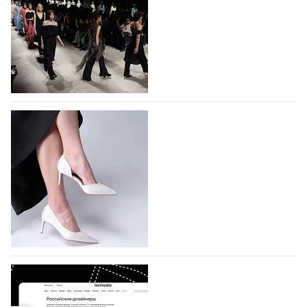
На участие в Московской неделе моды
подано 1047 заявок
На участие в седьмой Московской неделе моды,
которая пройдет в российской столице с 26 сентября
по 1 октября, уже подано 1047 заявок. Примерно
половину из них (494) прислали дизайнеры,
коллекции которых не были представлены в…
07.08.2026
265
BALLINA представит свои новинки на Euro
Shoes