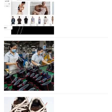
Компания BALLINA Guangzhou Lihuang Footwear
Co., Ltd., основанная в 2011 году и расположенная в
Гуанчжоу, столице моды Китая, является
профессиональной обувной компанией,
объединяющей разработку, производство и…
07.08.2026
210
На платформе Lamoda - новый раздел и
условия продвижения локальных
дизайнерских марок
Российский маркетплейс Lamoda решил обновить
раздел для продажи продукции локальных
дизайнерских марок одежды, обуви и аксессуаров.
Бренды также получат маркетинговую…
06.08.2026
428
Объем мирового производства обуви в
2025 году практически не увеличился