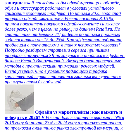
зашедшего»
В последние годы офлайн-розница в одежде,
обуви и аксессуарах работает в условиях устойчивого
снижения входящего трафика. По итогам 2025 года спад
трафика офлайн-магазинов в России составил 8-15 %,
причем показатель покупок в офлайн-сегменте снижался
более резко, чем в целом по рынку, по данным Retail.ru. По
статистике отдельных ТЦ падение по итогам прошлого
года составило от 15 до 25%. Как эффективно работать
продавцам с покупателями в таких непростых условиях?
Подробно разбираем стратегии сервиса при низком
трафике с экспертом SR по закупкам и продажам в fashion-
бизнесе Еленой Виноградовой. Эксперт дает проверенные
методы с практическими примерами речевых модулей.
Елена уверена, что в условиях падающего трафика
качественный сервис становится главным конкурентным
преимуществом для обувной
Офлайн vs маркетплейсы: как выжить и
победить в 2026?
В России доля e commerce выросла с 5% в
2019 году до почти 23% в 2024 году и продолжает расти,
по прогнозам аналитиков рынка электронной коммерции, к