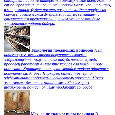
отбирает наиболее интересные коммерческие идеи. Именно
от байеров зависит политика продаж магазинов и то, что,
в конце концов, будет носить покупатель. Эта профессия
окружена магическим флером, зачастую, связанным с
отсутствием представлений, в чем же на самом деле
заключается работа байера.
Технология продающих вопросов
Нет
ничего хуже, чем встреча покупателя словами
«Здравствуйте, могу ли я чем-нибудь помочь?», ведь
продавец работает в магазине как раз для того, чтобы
помогать. Критикуя этот устоявшийся шаблон общения с
покупателем, Андрей Чиркарев, бизнес-тренер по
эффективным продажам и основатель проекта «Новая
экономика», делится с читателями Shoes Report
технологией по-настоящему продающих вопросов.
Мех, да не только: виды подклада
В