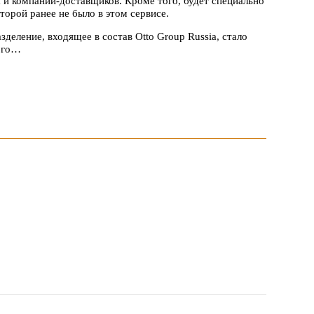
а и компаний-доставщиков. Кроме того, будет специально
торой ранее не было в этом сервисе.
деление, входящее в состав Otto Group Russia, стало
ого…
овия продвижения локальных