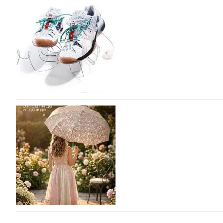
Популярный силуэт бренда,1999 года выпуска, соответ
сникерины (гибридный вариант балеток и кроссовок об
модели Miu Miu Bubble присутствует еще и…
05.08.2026
1847
ASICS выпускает вторую коллаборацию с Little
моды
ASICS снова выпускает коллаборацию с Лос-Анджельски
Tennis. Интерес японского спортивного гиганта к сотр
пустом…
05.08.2026
1123
Фабрика зонтов DINIYA на Euro Shoes: стиль,