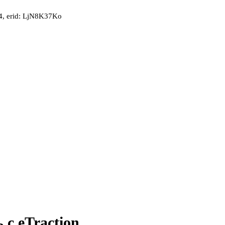
, erid: LjN8K37Ko
 с eTraction