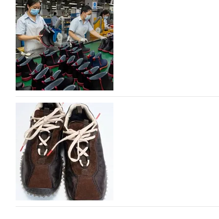
дизайнерских марок
Российский маркетплейс Lamoda решил обновить разде
марок одежды, обуви и аксессуаров. Бренды также по
06.08.2026
329
Объем мирового производства обуви в 2025 г
В 2025 году мировое производство обуви практически н
на 0,1% до 24,6 млрд пар, - данные опубликованы в а
2026», Португальской ассоциацией…
06.08.2026
516
Miu Miu в сезоне Осень-Зима 2026 перевыпуст