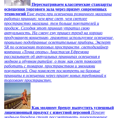
Пересматриваем классические стандарты
освещения торгового зала через призму современных
технологий
Еще вчера при освещении розничного магазина
работал принцип: чем ярче свет, чем светлее
пространство магазина, тем больше покупателей и
продаж. Сегодня этот принцип утратил свою
актуальность. На смену ему пришел тренд на хорошо
продуманную концепцию, грамотно используемое освещение,
правильно подобранные осветительные приборы. Эксперт
SR по освещению торговых пространств, светодизайнер
компании «Точка опоры» Анастасия Ефремова
рассказывает об актуальных принципах освещения в
модном и обувном ритейле, о том, как свет помогает
работать с товаром, пространством и эмоциями
покупателей. Она поможет посмотреть на базовые
принципы в освещении через призму новых требований к
торговому пространству.
Как модному бренду выпустить успешный
лицензионный продукт с известной персоной
Почему
модным брендам стоит рассматривать лицензирование