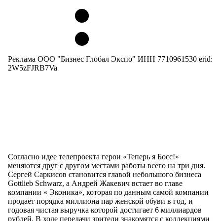
Реклама ООО "Бизнес Глобал Экспо" ИНН 7710961530 erid:
2W5zFJRB7Va
Согласно идее телепроекта герои «Теперь я Босс!»
меняются друг с другом местами работы всего на три дня.
Сергей Саркисов становится главой небольшого бизнеса
Gottlieb Schwarz, а Андрей Жакевич встает во главе
компании « Эконика», которая по данным самой компании
продает порядка миллиона пар женской обуви в год, и
годовая чистая выручка которой достигает 6 миллиардов
рублей. В ходе передачи зрители знакомятся с коллекциями