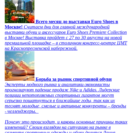
Всего месяц до выставки Euro Shoes в
Москве!
Считаем дни для главной международной
выставки обуви и аксессуаров Euro Shoes Premiere Collection
в Москве! Выставка пройдет с 27 по 30 августа на новой
премиальной площадке – в столичном конгресс-центре ЦМТ
на Краснопресненской набережной.
Борьба за рынок спортивной обуви
Эксперты модного рынка и аналитики-экономисты
прогнозируют падение продаж Nike и Adidas. Лидерские
позиции непотопляемых спортивных гигантов могут
серьезно пошатнуться в ближайшие годы, так как их
теснят молодые, смелые и активные конкуренты – бренды
- челленджеры.
Почему это происходит, и каковы основные причины таких
изменений? Своим взглядом на ситуацию на рынке в
сегменте спортивных одежды и обуви делится Дания