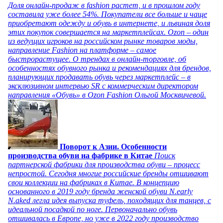
Доля онлайн-продаж в fashion растет, и в прошлом году
составила уже более 54%. Покупатели все больше и чаще
приобретают одежду и обувь в интернете, и львиная доля
этих покупок совершается на маркетплейсах. Ozon – один
из ведущих игроков на российском рынке товаров моды,
направление Fashion на платформе – самое
быстрорастущее. О трендах в онлайн-торговле, об
особенностях обувного рынка и рекомендациях для брендов,
планирующих продавать обувь через маркетплейс – в
эксклюзивном интервью SR с коммерческим директором
направления «Обувь» в Ozon Fashion Ольгой Москвичевой.
Поворот к Азии. Особенности
производства обуви на фабрике в Китае
Поиск
партнерской фабрики для производства обуви – процесс
непростой. Сегодня многие российские бренды отшивают
свои коллекции на фабриках в Китае. В концепцию
основанного в 2019 году бренда женской обуви N.early
N.aked легла идея выпуска туфель, походящих для танцев, с
идеальной посадкой по ноге. Первоначально обувь
отшивалась в Европе, но уже в 2022 году производство