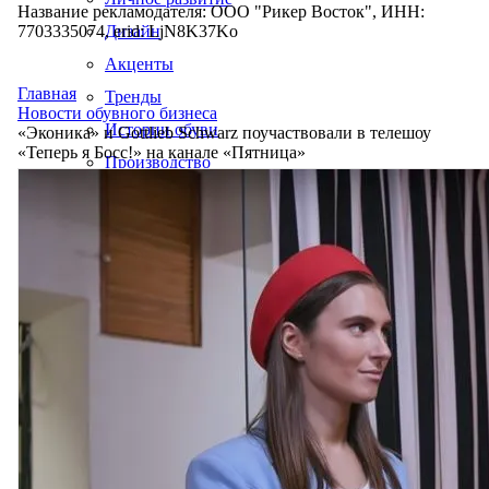
Название рекламодателя: ООО "Рикер Восток", ИНН:
7703335074, erid: LjN8K37Ko
Дизайн
Акценты
Главная
Тренды
Новости обувного бизнеса
Истории обуви
«Эконика» и Gottlieb Schwarz поучаствовали в телешоу
«Теперь я Босс!» на канале «Пятница»
Производство