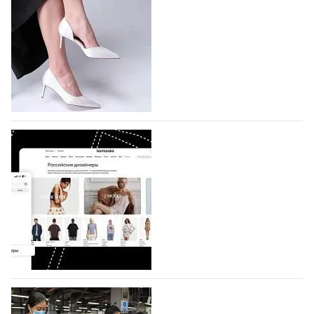
подано 1047 заявок
На участие в седьмой Московской неделе моды,
которая пройдет в российской столице с 26 сентября
по 1 октября, уже подано 1047 заявок. Примерно
половину из них (494) прислали дизайнеры,
коллекции которых не были представлены в…
07.08.2026
617
BALLINA представит свои новинки на Euro
Shoes
Компания BALLINA Guangzhou Lihuang Footwear
Co., Ltd., основанная в 2011 году и расположенная в
Гуанчжоу, столице моды Китая, является
профессиональной обувной компанией,
объединяющей разработку, производство и…
07.08.2026
475
На платформе Lamoda - новый раздел и