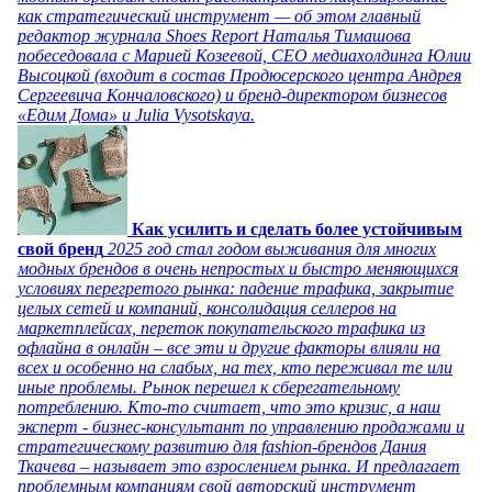
как стратегический инструмент — об этом главный
редактор журнала Shoes Report Наталья Тимашова
побеседовала с Марией Козеевой, СЕО медиахолдинга Юлии
Высоцкой (входит в состав Продюсерского центра Андрея
Сергеевича Кончаловского) и бренд-директором бизнесов
«Едим Дома» и Julia Vysotskaya.
Как усилить и сделать более устойчивым
свой бренд
2025 год стал годом выживания для многих
модных брендов в очень непростых и быстро меняющихся
условиях перегретого рынка: падение трафика, закрытие
целых сетей и компаний, консолидация селлеров на
маркетплейсах, переток покупательского трафика из
офлайна в онлайн – все эти и другие факторы влияли на
всех и особенно на слабых, на тех, кто переживал те или
иные проблемы. Рынок перешел к сберегательному
потреблению. Кто-то считает, что это кризис, а наш
эксперт - бизнес-консультант по управлению продажами и
стратегическому развитию для fashion-брендов Дания
Ткачева – называет это взрослением рынка. И предлагает
проблемным компаниям свой авторский инструмент