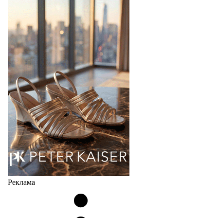
перевыпустил свой хит - кроссовки
Bubble
Популярный силуэт бренда,1999 года выпуска,
соответствует сегодняшнему тренду на
сникерины (гибридный вариант балеток и
кроссовок обтекаемой формы и с тонкой подошвой).
Но в модели Miu Miu Bubble присутствует еще и…
05.08.2026
2904
Реклама