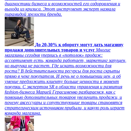
диагностики бизнеса и возможностей его оздоровления и
выхода из кризиса. Этот инструмент эксперт назвала
пирамидой зрелости бренда.
До 20-30% к обороту могут дать магазину
продажи дополнительных товаров и услуг
Многие
магазины сегодня уперлись в «потолок» продаж:
ассортимент есть, команда работает, маркетинг запущен,
но выручка не растет. Где искать возможности для
роста? В действительности ресурсы для роста скрыты
прямо в чеке покупателя. И речь не о повышении цен, а об
умение предложить клиенту больше ценности в момент
покупки. С экспертом SR в области управления и развития
fashion-бизнеса Марией Герасименко разбираемся, как с
помощью дополнительных товаров увеличить продажи, и
почему аксессуары и сопутствующие товары становятся
стратегическим источником прибыли, и какую роль играет
команда магазина.