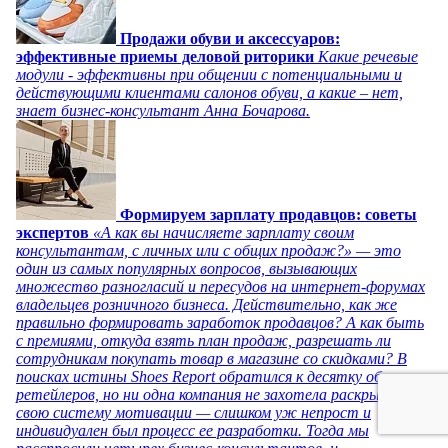
Продажи обуви и аксессуаров:
эффективные приемы деловой риторики
Какие речевые
модули - эффективны при общении с потенциальными и
действующими клиентами салонов обуви, а какие – нет,
знает бизнес-консультант Анна Бочарова.
Формируем зарплату продавцов: советы
экспертов
«А как вы начисляете зарплату своим
консультантам, с личных или с общих продаж?» — это
один из самых популярных вопросов, вызывающих
множество разногласий и пересудов на интернет-форумах
владельцев розничного бизнеса. Действительно, как же
правильно формировать заработок продавцов? А как быть
с премиями, откуда взять план продаж, разрешать ли
сотрудникам покупать товар в магазине со скидками? В
поисках истины Shoes Report обратился к десятку обувных
ретейлеров, но ни одна компания не захотела раскрывать
свою систему мотивации — слишком уж непрост и
индивидуален был процесс ее разработки. Тогда мы