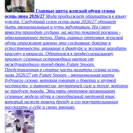
Главные цвета женской обуви сезона
осень-зима 2026/27
Мода продолжает обращаться к языку
чувств. Следующий сезон осень-зима 2026/27 обещает
быть эмоциональным и чуть задумчивым. На смену
яркости приходит глубина, на место показной роскоши -
обволакивающее тепло. Пять главных оттенков женской
обуви отражают именно эти состояния: доверие к
естественности, внимание к фактуре и желание находить
красоту в нюансах. Обратимся к профессиональному
прогнозу сезонных остромодных цветов от
международного тренд-бюро Future Snoops.
Представленная в статье часть палитры сезона осень-
зима 2026/27 от Future Snoops - эмоциональная карта
будущего сезона, которая говорит о доверии и хрупкой
честности, о равновесии, внутренней силе и тепле, которое
не требует повода. Эти пять оттенков превращают
сезонные модели обуви в своеобразный цветовой язык,
который может помочь бренду и его покупательницам
рассказать о себе и своих эмоциях.