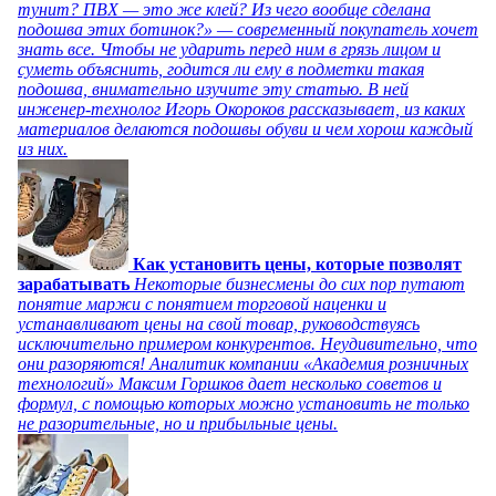
тунит? ПВХ — это же клей? Из чего вообще сделана
подошва этих ботинок?» — современный покупатель хочет
знать все. Чтобы не ударить перед ним в грязь лицом и
суметь объяснить, годится ли ему в подметки такая
подошва, внимательно изучите эту статью. В ней
инженер-технолог Игорь Окороков рассказывает, из каких
материалов делаются подошвы обуви и чем хорош каждый
из них.
Как установить цены, которые позволят
зарабатывать
Некоторые бизнесмены до сих пор путают
понятие маржи с понятием торговой наценки и
устанавливают цены на свой товар, руководствуясь
исключительно примером конкурентов. Неудивительно, что
они разоряются! Аналитик компании «Академия розничных
технологий» Максим Горшков дает несколько советов и
формул, с помощью которых можно установить не только
не разорительные, но и прибыльные цены.