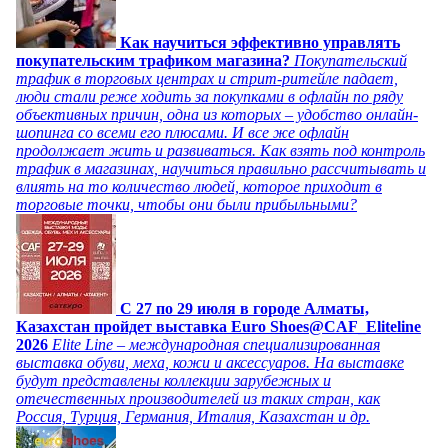
Как научиться эффективно управлять
покупательским трафиком магазина?
Покупательский
трафик в торговых центрах и стрит-ритейле падает,
люди стали реже ходить за покупками в офлайн по ряду
объективных причин, одна из которых – удобство онлайн-
шопинга со всеми его плюсами. И все же офлайн
продолжает жить и развиваться. Как взять под контроль
трафик в магазинах, научиться правильно рассчитывать и
влиять на то количество людей, которое приходит в
торговые точки, чтобы они были прибыльными?
C 27 по 29 июля в городе Алматы,
Казахстан пройдет выставка Euro Shoes@CAF_Eliteline
2026
Elite Line – международная специализированная
выставка обуви, меха, кожи и аксессуаров. На выставке
будут представлены коллекции зарубежных и
отечественных производителей из таких стран, как
Россия, Турция, Германия, Италия, Казахстан и др.