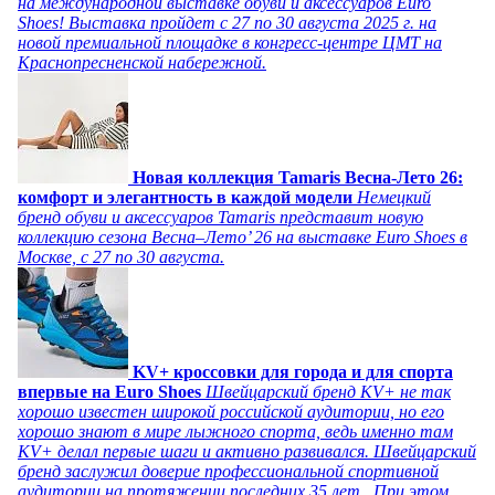
на международной выставке обуви и аксессуаров Euro
Shoes! Выставка пройдет c 27 по 30 августа 2025 г. на
новой премиальной площадке в конгресс-центре ЦМТ на
Краснопресненской набережной.
Новая коллекция Tamaris Весна-Лето 26:
комфорт и элегантность в каждой модели
Немецкий
бренд обуви и аксессуаров Tamaris представит новую
коллекцию сезона Весна–Лето’ 26 на выставке Euro Shoes в
Москве, с 27 по 30 августа.
KV+ кроссовки для города и для спорта
впервые на Euro Shoes
Швейцарский бренд KV+ не так
хорошо известен широкой российской аудитории, но его
хорошо знают в мире лыжного спорта, ведь именно там
KV+ делал первые шаги и активно развивался. Швейцарский
бренд заслужил доверие профессиональной спортивной
аудитории на протяжении последних 35 лет. При этом